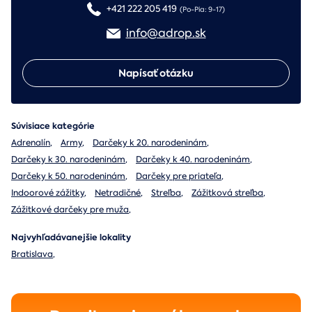
+421 222 205 419
(Po-Pia: 9-17)
info@adrop.sk
Napísať otázku
Súvisiace kategórie
Adrenalín
,
Army
,
Darčeky k 20. narodeninám
,
Darčeky k 30. narodeninám
,
Darčeky k 40. narodeninám
,
Darčeky k 50. narodeninám
,
Darčeky pre priateľa
,
Indoorové zážitky
,
Netradičné
,
Streľba
,
Zážitková streľba
,
Zážitkové darčeky pre muža
,
Najvyhľadávanejšie lokality
Bratislava
,