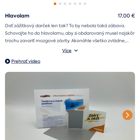
Hlavolam
17,00 €
Dať zážitkový darček len tak? To by nebola taká zábava.
Schovajte ho do hlavolamu, aby si obdarovaný musel najskôr
trochu zavariť mozgové závity. Akonáhle všetko zvládne,
objaví poukaz na zážitok i s vašim venováním.
Vonkajšie rozmery: 15,5 × 8,5 × 5 cm
Více
Prehrať video