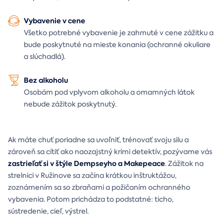
Vybavenie v cene
Všetko potrebné vybavenie je zahrnuté v cene zážitku a
bude poskytnuté na mieste konania (ochranné okuliare
a slúchadlá).
Bez alkoholu
Osobám pod vplyvom alkoholu a omamných látok
nebude zážitok poskytnutý.
Ak máte chuť poriadne sa uvoľniť, trénovať svoju silu a
zároveň sa cítiť ako naozajstný krimi detektív, pozývame vás
zastrieľať si v štýle Dempseyho a Makepeace
. Zážitok na
strelnici v Ružinove sa začína krátkou inštruktážou,
zoznámením sa so zbraňami a požičaním ochranného
vybavenia. Potom prichádza to podstatné: ticho,
sústredenie, cieľ, výstrel.