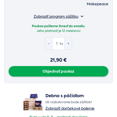
Makepeace
Zobraziť program zážitku
Poukaz pošleme ihneď do emailu.
Jeho platnosť je
12 mesiacov
-
+
ks
21,90 €
Objednať poukaz
Debna s páčidlom
Už rozbalovanie bude zážitok!
Zobraziť darčekové balenie
Bude u vás 11. 8. -
možnosti doručenia