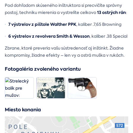
Pod dohľadom skúseného inštruktora si precvičíte správny
13 ostrých rán
postoj, techniku mierenia a vystrelíte celkovo
:
7 výstrelov z pištole Walther PPK
, kaliber .7,65 Browning
6 výstrelov z revolvera Smith & Wesson
, kaliber .38 Special
Zbrane, ktoré preveria vašu sústredenosť aj inštinkt. Žiadne
kompromisy, žiadne efekty – len vy a ostrá muška v rukách.
Fotogaléria zvoleného variantu
Miesto konania