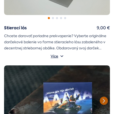
Stierací lós
9,00 €
Chcete darovať poriadne prekvapenie? Vyberte originálne
darčekové balenie vo forme stieracieho lósu zabaleného v
decentnej striebornej obálke. Obdarovaný svoj darček
objaví až po chvíľke napätia počas stierania. Jedno je isté, u
Více
nás je každý lós výherný!