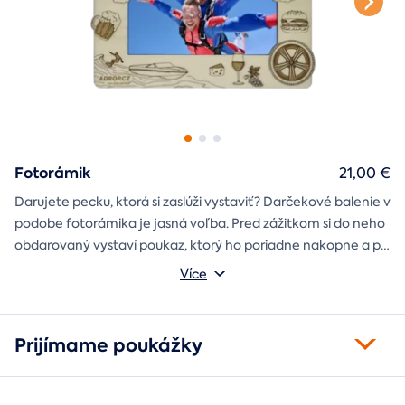
Fotorámik
21,00 €
Darujete pecku, ktorá si zaslúži vystaviť? Darčekové balenie v
podobe fotorámika je jasná voľba. Pred zážitkom si do neho
obdarovaný vystaví poukaz, ktorý ho poriadne nakopne a po
absolvovaní tam poputuje fotka zo zážitku, ktorá pri každom
Môžete vybrať z motívov balónový, tunelový a univerzálny
Více
pohľade oživí spomienky.
fotorámik.
Prijímame poukážky