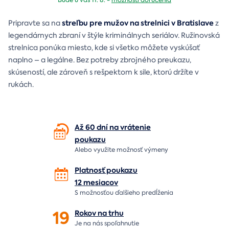
streľbu pre mužov na strelnici v Bratislave
Pripravte sa na
z
legendárnych zbraní v štýle kriminálnych seriálov. Ružinovská
strelnica ponúka miesto, kde si všetko môžete vyskúšať
naplno – a legálne. Bez potreby zbrojného preukazu,
skúseností, ale zároveň s rešpektom k sile, ktorú držíte v
rukách.
Až 60 dní na vrátenie
poukazu
Alebo využite možnosť výmeny
Platnosť poukazu
12 mesiacov
S možnosťou ďalšieho predĺženia
19
Rokov na
trhu
Je na nás
spoľahnutie