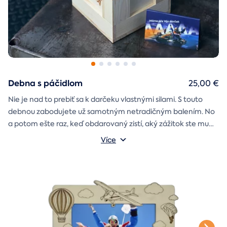
Debna s páčidlom
25,00 €
Nie je nad to prebiť sa k darčeku vlastnými silami. S touto
debnou zabodujete už samotným netradičným balením. No
a potom ešte raz, keď obdarovaný zistí, aký zážitok ste mu
darčekovú skladačku
vybrali. Debna obsahuje
Vonkajšie rozmery: 20 × 20 × 20 cm
s poukazom
Více
na vami vybraný zážitok. A ak budete chcieť, tak aj
štýlové tričko
na pamiatku. Motív debny môžete vybrať s
k svadbe, Vianociam
z lásky
prianím
alebo len tak
.