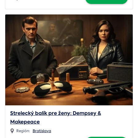
Strelecký balík pre ženy: Dempsey &
Makepeace
Región:
Bratislava