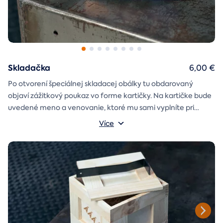
Skladačka
6,00 €
Po otvorení špeciálnej skladacej obálky tu obdarovaný
objaví zážitkový poukaz vo forme kartičky. Na kartičke bude
uvedené meno a venovanie, ktoré mu sami vyplníte pri
objednávaní.
Více