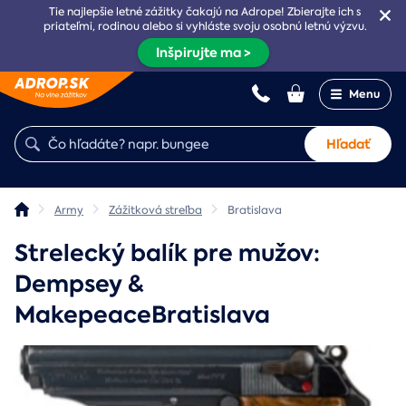
Tie najlepšie letné zážitky čakajú na Adrope! Zbierajte ich s
priateľmi, rodinou alebo si vyhláste svoju osobnú letnú výzvu.
Inšpirujte ma >
Menu
Hľadať
Army
Zážitková streľba
Bratislava
Strelecký balík pre mužov:
Dempsey &
MakepeaceBratislava