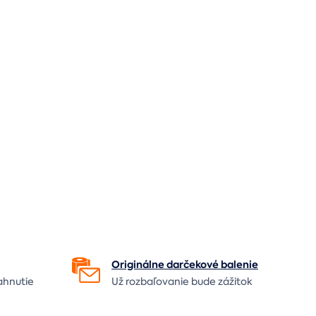
Originálne darčekové
balenie
ahnutie
Už rozbaľovanie bude
zážitok