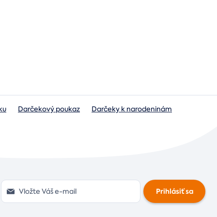
ku
Darčekový poukaz
Darčeky k narodeninám
Prihlásiť sa