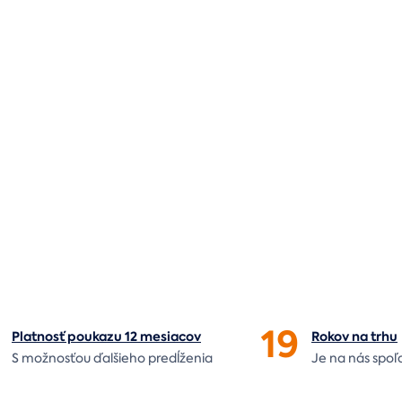
19
Platnosť poukazu 12 mesiacov
Rokov na
trhu
S možnosťou ďalšieho predĺženia
Je na nás
spoľ