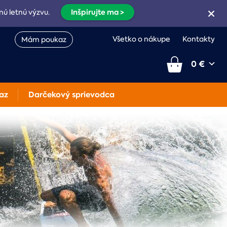
Inšpirujte ma >
nú letnú výzvu.
Všetko o nákupe
Kontakty
Mám poukaz
0 €
az
Darčekový sprievodca