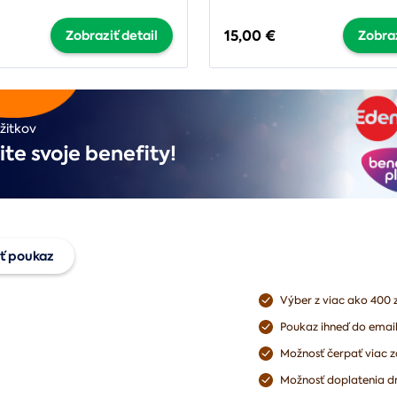
15,00 €
Zobraziť detail
Zobraz
žitkov
ite svoje benefity!
ť poukaz
Výber z viac ako 400 
jte univerzálny
Poukaz ihneď do emai
az
Možnosť čerpať viac z
Možnosť doplatenia dr