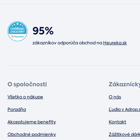
95%
zákazníkov odporúča obchod na
Heureka.sk
O spoločnosti
Zákaznícky
Všetko o nákupe
O nás
Poradňa
Ľudia v Adrop.
Akceptujeme benefity
Kontakt
Obchodné podmienky
Zážitkové dár