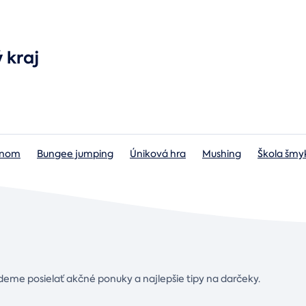
 kraj
lónom
Bungee jumping
Úniková hra
Mushing
Škola šmy
deme posielať akčné ponuky a najlepšie tipy na darčeky.