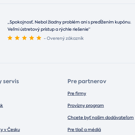
„Spokojnosť. Nebol žiadny problém ani s predĺžením kupónu.
Veľmi ústretový prístup a rýchle riešenie“
- Overený zákazník
 servis
Pre partnerov
Pre firmy
sk
Provízny program
Chcete byť našim dodávateľom
ky v Česku
Pre tlač a médiá