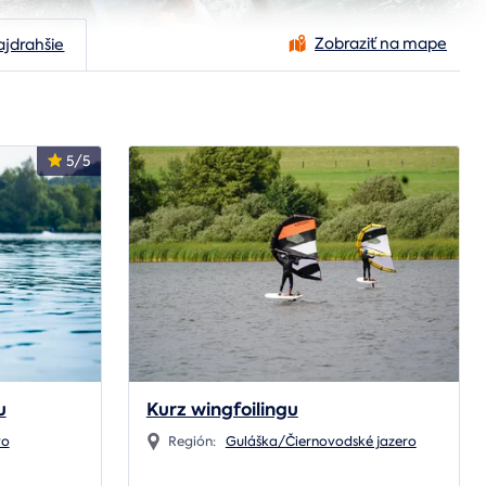
Zobraziť na mape
ajdrahšie
5/5
u
Kurz wingfoilingu
vo
Región:
Guláška/Čiernovodské jazero