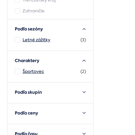
Trenčiansky kraj
Zahraničie
Podľa sezóny
Letné zážitky
(3)
Charaktery
Športovec
(2)
Podľa skupin
Podľa ceny
Podľa času