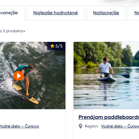
vanejšie
Najlepšie hodnotené
Najlacnejšie
N
 z 3 produktov
5/5
Prenájom paddleboard
Vodné dielo – Čunovo
Región:
Vodné dielo – Čuno