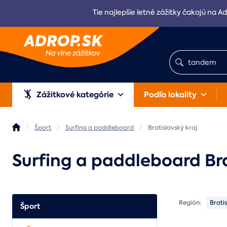
Tie najlepšie letné zážitky čakajú na Ad
Zážitkové kategórie
Podľa lokality
Šport
Surfing a paddleboard
Bratislavský kraj
Surfing a paddleboard Bra
Región:
Brati
Šport