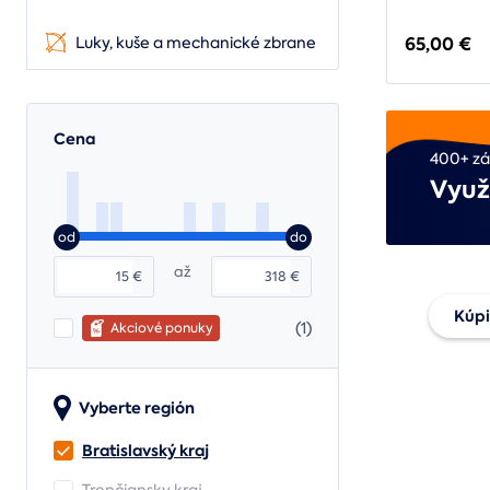
65,00 €
Luky, kuše a mechanické zbrane
Cena
400+ zá
Využ
od
do
až
€
€
Kúpi
(1)
Akciové ponuky
Daru
Vyberte región
pouk
Bratislavský kraj