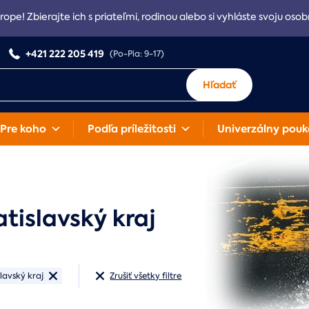
rope! Zbierajte ich s priateľmi, rodinou alebo si vyhláste svoju osob
+421 222 205 419
(Po-Pia: 9-17)
Hľadať
Pre koho
Podľa príležitosti
Univerzálny pouk
tislavský kraj
slavský kraj
Zrušiť všetky filtre