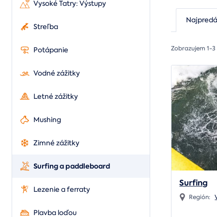
Vysoké Tatry: Výstupy
Najpredá
Streľba
Zobrazujem 1-3
Potápanie
Vodné zážitky
Letné zážitky
Mushing
Zimné zážitky
Surfing a paddleboard
Surfing
Lezenie a ferraty
Región:
Plavba loďou