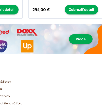
294,00 €
iť detail
Zobraziť detail
Viac >
zážitkov
lu
ážitkov
ahšieho zážitku