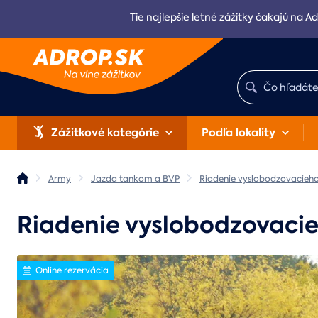
Tie najlepšie letné zážitky čakajú na Ad
Zážitkové kategórie
Podľa lokality
Army
Jazda tankom a BVP
Riadenie vyslobodzovacieho
Riadenie vyslobodzovacie
Online rezervácia