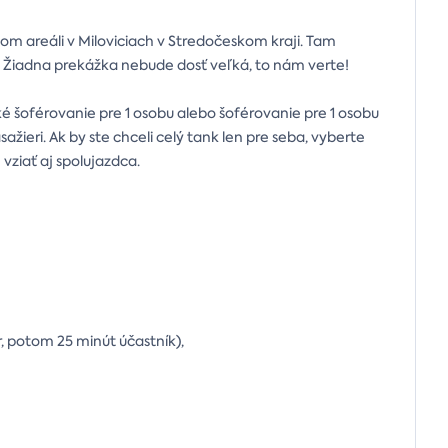
m areáli v Miloviciach v Stredočeskom kraji. Tam
. Žiadna prekážka nebude dosť veľká, to nám verte!
ké šoférovanie pre 1 osobu alebo šoférovanie pre 1 osobu
sažieri. Ak by ste chceli celý tank len pre seba, vyberte
 vziať aj spolujazdca.
, potom 25 minút účastník),