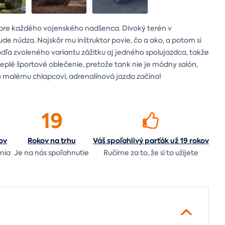
pre každého vojenského nadšenca. Divoký terén v
ude núdza. Najskôr mu inštruktor povie, čo a ako, a potom si
dľa zvoleného variantu zážitku aj jedného spolujazdca, takže
 teplé športové oblečenie, pretože tank nie je módny salón,
 ako malému chlapcovi, adrenalínová jazda začína!
19
ov
Rokov na
trhu
Váš spoľahlivý parťák už 19 rokov
nia
Je na nás
spoľahnutie
Ručíme za to,
že si to užijete