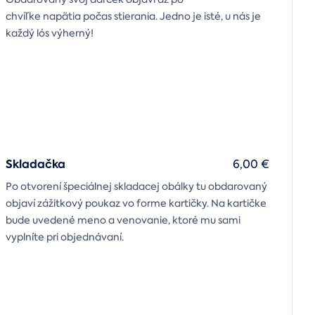
chvíľke napätia počas stierania. Jedno je isté, u nás je
každý lós výherný!
Skladačka
6,00 €
Po otvorení špeciálnej skladacej obálky tu obdarovaný
objaví zážitkový poukaz vo forme kartičky. Na kartičke
bude uvedené meno a venovanie, ktoré mu sami
vyplníte pri objednávaní.