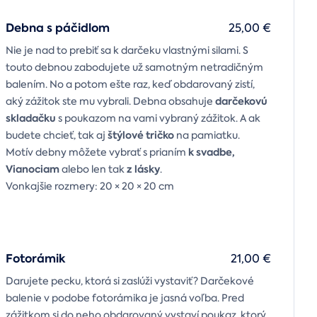
Debna s páčidlom
25,00 €
Nie je nad to prebiť sa k darčeku vlastnými silami. S
touto debnou zabodujete už samotným netradičným
balením. No a potom ešte raz, keď obdarovaný zistí,
darčekovú
aký zážitok ste mu vybrali. Debna obsahuje
skladačku
s poukazom na vami vybraný zážitok. A ak
štýlové tričko
budete chcieť, tak aj
na pamiatku.
k svadbe,
Motív debny môžete vybrať s prianím
Vianociam
z lásky
alebo len tak
.
Vonkajšie rozmery: 20 × 20 × 20 cm
Fotorámik
21,00 €
Darujete pecku, ktorá si zaslúži vystaviť? Darčekové
balenie v podobe fotorámika je jasná voľba. Pred
zážitkom si do neho obdarovaný vystaví poukaz, ktorý