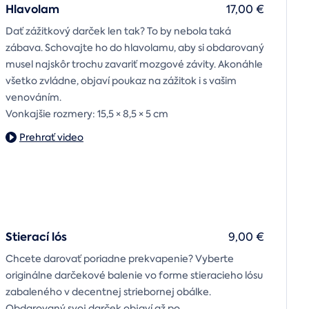
Hlavolam
17,00 €
Dať zážitkový darček len tak? To by nebola taká
zábava. Schovajte ho do hlavolamu, aby si obdarovaný
musel najskôr trochu zavariť mozgové závity. Akonáhle
všetko zvládne, objaví poukaz na zážitok i s vašim
venováním.
Vonkajšie rozmery: 15,5 × 8,5 × 5 cm
Prehrať video
Stierací lós
9,00 €
Chcete darovať poriadne prekvapenie? Vyberte
originálne darčekové balenie vo forme stieracieho lósu
zabaleného v decentnej striebornej obálke.
Obdarovaný svoj darček objaví až po