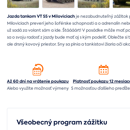
Jazda tankom VT 55 v Miloviciach
je nezabudnuteľný zážitok 
Miloviciach preverí jeho šoférske schopnosti a o adrenalín neb
už sadá za volant sám a ide. Štáááárt! V posádke môže mať po
sa o svoju radosť z jazdy bude mať aj s kým podeliť. Oblečte si
ale drsný kovový priestor. Sny sa plnia a tankistovi žiaria oči
Až 60 dní na vrátenie
poukazu
Platnosť poukazu 12 mesiac
Alebo využite možnosť výmeny
S možnosťou ďalšieho predĺže
Všeobecný program zážitku