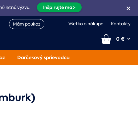
Inšpirujte ma >
nú letnú výzvu.
Všetko o nákupe
Kontakty
Mám poukaz
0 €
az
Darčekový sprievodca
ymburk)