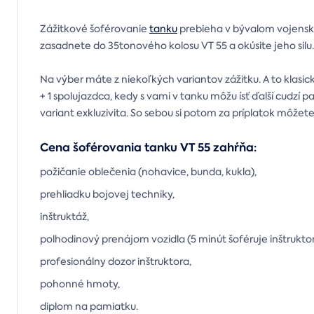
Zážitkové šoférovanie
tanku
prebieha v bývalom vojensko
zasadnete do 35tonového kolosu VT 55 a okúsite jeho silu
Na výber máte z niekoľkých variantov zážitku. A to klasic
+ 1 spolujazdca, kedy s vami v tanku môžu ísť ďalší cudzí pa
variant exkluzivita. So sebou si potom za príplatok môžete
Cena šoférovania tanku VT 55 zahŕňa:
požičanie oblečenia (nohavice, bunda, kukla),
prehliadku bojovej techniky,
inštruktáž,
polhodinový prenájom vozidla (5 minút šoféruje inštruktor
profesionálny dozor inštruktora,
pohonné hmoty,
diplom na pamiatku.