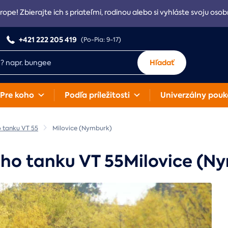
rope! Zbierajte ich s priateľmi, rodinou alebo si vyhláste svoju osob
+421 222 205 419
(Po-Pia: 9-17)
Hľadať
Pre koho
Podľa príležitosti
Univerzálny pouk
 tanku VT 55
Milovice (Nymburk)
ho tanku VT 55Milovice (N