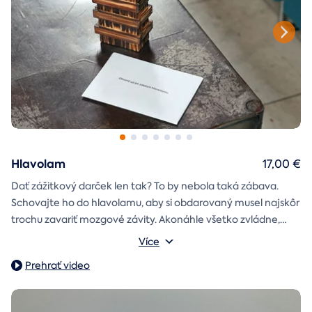
Hlavolam
17,00 €
Dať zážitkový darček len tak? To by nebola taká zábava.
Schovajte ho do hlavolamu, aby si obdarovaný musel najskôr
trochu zavariť mozgové závity. Akonáhle všetko zvládne,
objaví poukaz na zážitok i s vašim venováním.
Vonkajšie rozmery: 15,5 × 8,5 × 5 cm
Více
Prehrať video