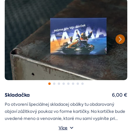
Skladačka
6,00 €
Po otvorení špeciálnej skladacej obálky tu obdarovaný
objaví zážitkový poukaz vo forme kartičky. Na kartičke bude
uvedené meno a venovanie, ktoré mu sami vyplníte pri
objednávaní.
Více