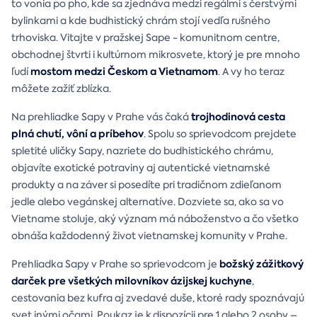
to vonia po pho, kde sa zjednáva medzi regálmi s čerstvými
bylinkami a kde budhistický chrám stojí vedľa rušného
trhoviska. Vitajte v pražskej Sape - komunitnom centre,
obchodnej štvrti i kultúrnom mikrosvete, ktorý je pre mnoho
mostom medzi Českom a Vietnamom
ľudí
. A vy ho teraz
môžete zažiť zblízka.
trojhodinová cesta
Na prehliadke Sapy v Prahe vás čaká
plná chutí, vôní a príbehov
. Spolu so sprievodcom prejdete
spletité uličky Sapy, nazriete do budhistického chrámu,
objavíte exotické potraviny aj autentické vietnamské
produkty a na záver si posedíte pri tradičnom zdieľanom
jedle alebo vegánskej alternatíve. Dozviete sa, ako sa vo
Vietname stoluje, aký význam má náboženstvo a čo všetko
obnáša každodenný život vietnamskej komunity v Prahe.
božský zážitkový
Prehliadka Sapy v Prahe so sprievodcom je
darček pre všetkých milovníkov ázijskej kuchyne
,
cestovania bez kufra aj zvedavé duše, ktoré rady spoznávajú
svet inými očami. Poukaz je k dispozícii pre 1 alebo 2 osoby –