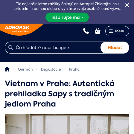
Tie najlepšie letné zážitky čakajú na Adrope! Zbierajte ich s
priateľmi, rodinou alebo si vyhláste svoju osobnú letnú výzvu.
Inšpirujte ma >
Menu
Hľadať
Gurmán
Degustácie
Praha
Vietnam v Prahe: Autentická
prehliadka Sapy s tradičným
jedlom Praha