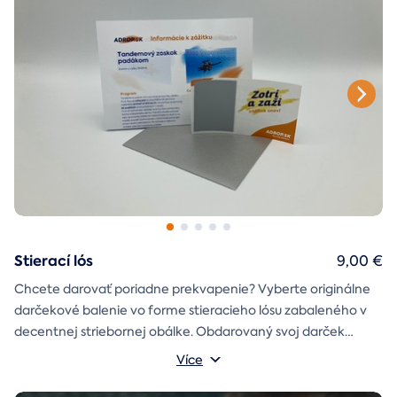
Stierací lós
9,00 €
Chcete darovať poriadne prekvapenie? Vyberte originálne
darčekové balenie vo forme stieracieho lósu zabaleného v
decentnej striebornej obálke. Obdarovaný svoj darček
objaví až po chvíľke napätia počas stierania. Jedno je isté, u
Více
nás je každý lós výherný!