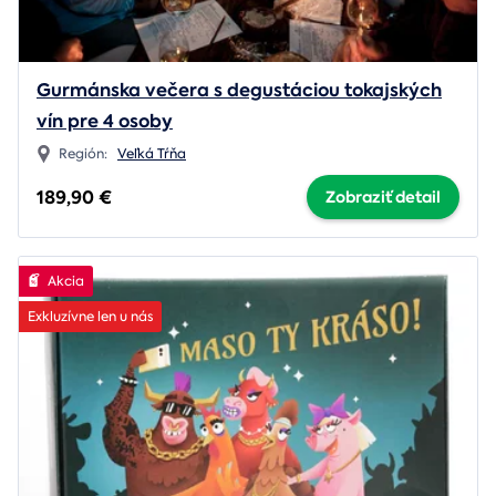
Gurmánska večera s degustáciou tokajských
vín pre 4 osoby
Región:
Veľká Tŕňa
189,90 €
Zobraziť detail
Akcia
Exkluzívne len u nás