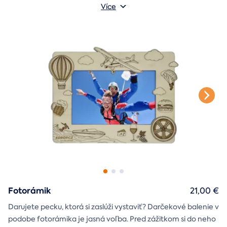
darčekovú skladačku
vybrali. Debna obsahuje
Vonkajšie rozmery: 20 × 20 × 20 cm
s poukazom
Více
na vami vybraný zážitok. A ak budete chcieť, tak aj
štýlové tričko
na pamiatku. Motív debny môžete vybrať s
k svadbe, Vianociam
z lásky
prianím
alebo len tak
.
Fotorámik
21,00 €
Darujete pecku, ktorá si zaslúži vystaviť? Darčekové balenie v
podobe fotorámika je jasná voľba. Pred zážitkom si do neho