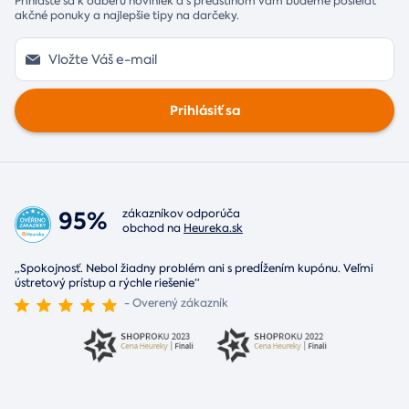
Prihláste sa k odberu noviniek a s predstihom vám budeme posielať
akčné ponuky a najlepšie tipy na darčeky.
Prihlásiť sa
95%
zákazníkov odporúča
obchod na
Heureka.sk
„Spokojnosť. Nebol žiadny problém ani s predĺžením kupónu. Veľmi
ústretový prístup a rýchle riešenie“
- Overený zákazník