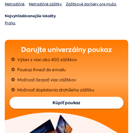
Netradičné
,
Netradičné zážitky
,
Zážitkové darčeky pre muža
,
Najvyhľadávanejšie lokality
Praha
,
Darujte univerzálny poukaz
Výber z viac ako 400 zážitkov
Poukaz ihneď do emailu
Možnosť čerpať viac zážitkov
Možnosť doplatenia drahšieho zážitku
Kúpiť poukaz