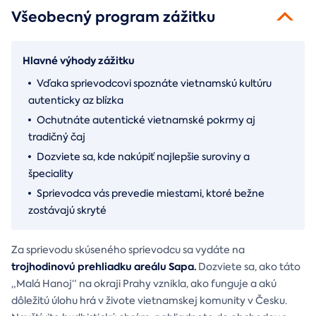
Všeobecný program zážitku
Hlavné výhody zážitku
Vďaka sprievodcovi spoznáte vietnamskú kultúru
autenticky az blízka
Ochutnáte autentické vietnamské pokrmy aj
tradičný čaj
Dozviete sa, kde nakúpiť najlepšie suroviny a
špeciality
Sprievodca vás prevedie miestami, ktoré bežne
zostávajú skryté
Za sprievodu skúseného sprievodcu sa vydáte na
trojhodinovú prehliadku areálu Sapa.
Dozviete sa, ako táto
„Malá Hanoj“ na okraji Prahy vznikla, ako funguje a akú
dôležitú úlohu hrá v živote vietnamskej komunity v Česku.