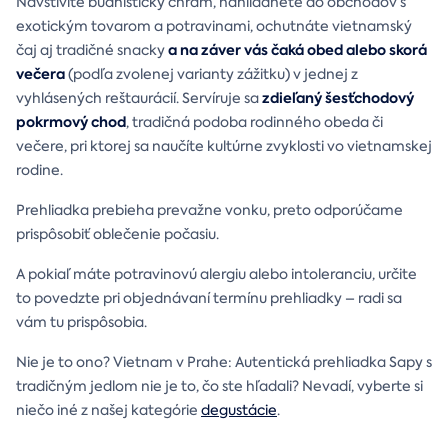
Navštívite budhistický chrám, nahliadnete do obchodov s
exotickým tovarom a potravinami, ochutnáte vietnamský
a na záver vás čaká obed alebo skorá
čaj aj tradičné snacky
večera
(podľa zvolenej varianty zážitku) v jednej z
zdieľaný šesťchodový
vyhlásených reštaurácií. Servíruje sa
pokrmový chod
, tradičná podoba rodinného obeda či
večere, pri ktorej sa naučíte kultúrne zvyklosti vo vietnamskej
rodine.
Prehliadka prebieha prevažne vonku, preto odporúčame
prispôsobiť oblečenie počasiu.
A pokiaľ máte potravinovú alergiu alebo intoleranciu, určite
to povedzte pri objednávaní termínu prehliadky – radi sa
vám tu prispôsobia.
Nie je to ono? Vietnam v Prahe: Autentická prehliadka Sapy s
tradičným jedlom nie je to, čo ste hľadali? Nevadí, vyberte si
niečo iné z našej kategórie
degustácie
.