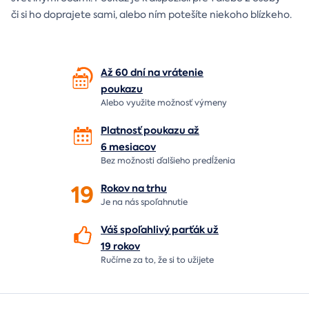
či si ho doprajete sami, alebo ním potešíte niekoho blízkeho.
Až 60 dní na vrátenie
poukazu
Alebo využite možnosť výmeny
Platnosť poukazu až
6 mesiacov
Bez možnosti ďalšieho predĺženia
19
Rokov na
trhu
Je na nás
spoľahnutie
Váš spoľahlivý parťák už
19 rokov
Ručíme za to,
že si to užijete