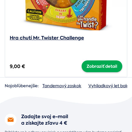
Hra chutí Mr. Twister Challenge
9,00 €
Zobraziť detail
Najobľúbenejšie:
Tandemový zoskok
Vyhliadkový let baló
Zadajte svoj e-mail
a získajte zľavu 4 €