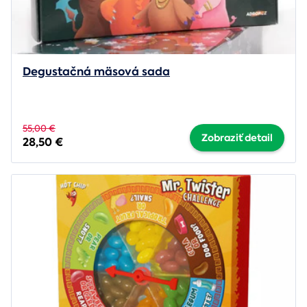
Degustačná mäsová sada
55,00 €
Zobraziť detail
28,50 €