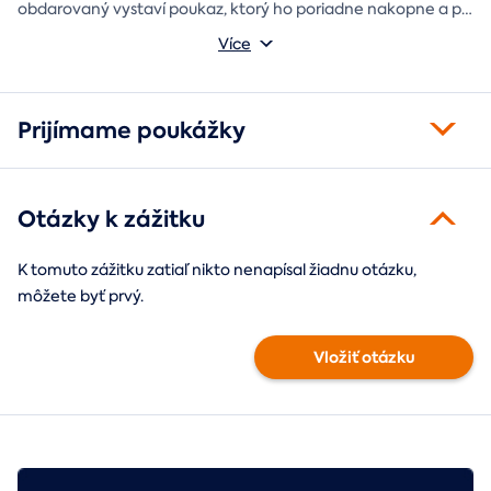
obdarovaný vystaví poukaz, ktorý ho poriadne nakopne a po
absolvovaní tam poputuje fotka zo zážitku, ktorá pri každom
Môžete vybrať z motívov balónový, tunelový a univerzálny
Více
pohľade oživí spomienky.
fotorámik.
Prijímame poukážky
Otázky k zážitku
K tomuto zážitku zatiaľ nikto nenapísal žiadnu otázku,
môžete byť prvý.
Vložiť otázku