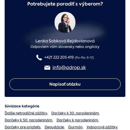
Potrebujete poradiť s výberom?
Lenka Sobková Rejdovianová
Odpoviem vám slovensky nebo anglicky
+421 222 205 419
(Po-Pia: 9-17)
info@adrop.sk
Napísať otázku
Súvisiace kategórie
Ďalšie netradičné zážitky
,
Darčeky k 30. narodeninám
,
Darčeky k 50. narodeninám
,
Darčeky k narodeninám
,
Darčeky pre priateľa
,
Degustácie
,
Gurmán
,
Indoorové zážitky
,