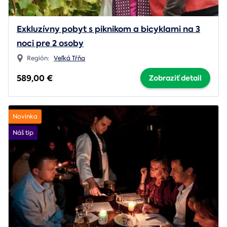
Exkluzívny pobyt s piknikom a bicyklami na 3
noci pre 2 osoby
Región:
Veľká Tŕňa
589,00 €
Zobraziť detail
Novinka
Náš tip