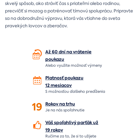
skvelý spôsob, ako stráviť čas s priateľmi alebo rodinou,
precvičiť si mozog a potrénovať tímovú spoluprácu. Pripravte
sa na dobrodružnú výpravu, ktorá vás vtiahne do sveta
pravekých lovcov a zberačov.
Až 60 dní na vrátenie
poukazu
Alebo využite možnosť výmeny
Platnosť poukazu
12 mesiacov
S možnosťou ďalšieho predĺženia
19
Rokov na
trhu
Je na nás
spoľahnutie
Váš spoľahlivý parťák už
19 rokov
Ručíme za to,
že si to užijete