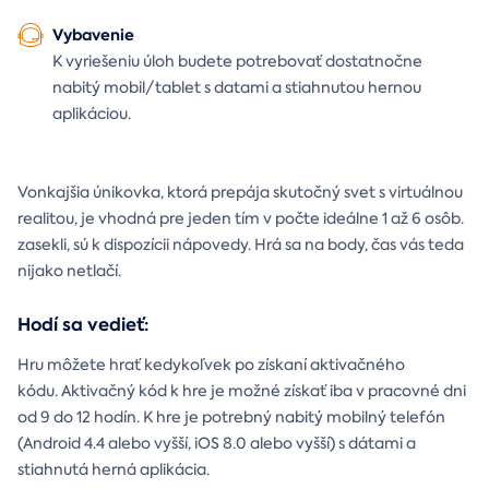
Vybavenie
K vyriešeniu úloh budete potrebovať dostatnočne
nabitý mobil/tablet s datami a stiahnutou hernou
aplikáciou.
Vonkajšia únikovka, ktorá prepája skutočný svet s virtuálnou
realitou, je vhodná pre jeden tím v počte ideálne 1 až 6 osôb.
zasekli, sú k dispozícii nápovedy. Hrá sa na body, čas vás teda
nijako netlačí.
Hodí sa vedieť:
Hru môžete hrať kedykoľvek po získaní aktivačného
kódu. Aktivačný kód k hre je možné získať iba v pracovné dni
od 9 do 12 hodín. K hre je potrebný nabitý mobilný telefón
(Android 4.4 alebo vyšší, iOS 8.0 alebo vyšší) s dátami a
stiahnutá herná aplikácia.