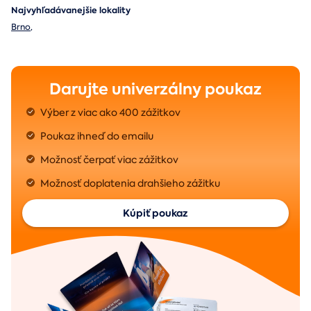
Najvyhľadávanejšie lokality
Brno
,
Darujte univerzálny poukaz
Výber z viac ako 400 zážitkov
Poukaz ihneď do emailu
Možnosť čerpať viac zážitkov
Možnosť doplatenia drahšieho zážitku
Kúpiť poukaz