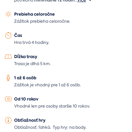
Prebieha celoročne
Zážitok prebieha celoročne.
Čas
Hra trvá 4 hodiny.
Dĺžka trasy
Trasa je dlhá 5 km.
1 až 6 osôb
Zážitok je vhodný pre 1 až 6 osôb.
Od 10 rokov
Vhodné len pre osoby staršie 10 rokov.
Obťiažnosť hry
Obtiažnosť: ľahká. Typ hry: na body.