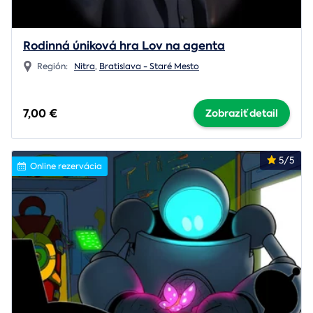
Rodinná úniková hra Lov na agenta
Región:
Nitra
,
Bratislava - Staré Mesto
7,00 €
Zobraziť detail
5/5
Online rezervácia