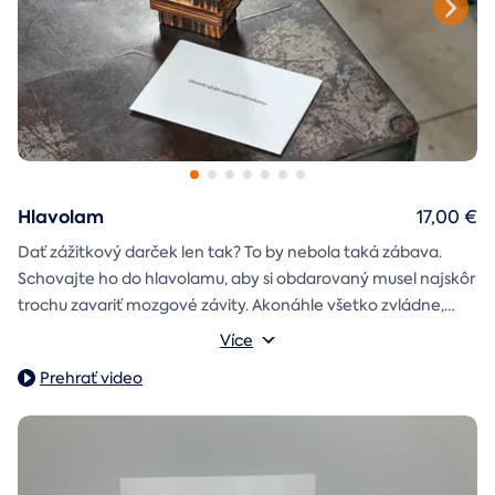
Hlavolam
17,00 €
Dať zážitkový darček len tak? To by nebola taká zábava.
Schovajte ho do hlavolamu, aby si obdarovaný musel najskôr
trochu zavariť mozgové závity. Akonáhle všetko zvládne,
objaví poukaz na zážitok i s vašim venováním.
Vonkajšie rozmery: 15,5 × 8,5 × 5 cm
Více
Prehrať video