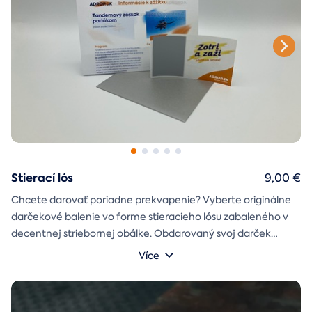
Stierací lós
9,00 €
Chcete darovať poriadne prekvapenie? Vyberte originálne
darčekové balenie vo forme stieracieho lósu zabaleného v
decentnej striebornej obálke. Obdarovaný svoj darček
objaví až po chvíľke napätia počas stierania. Jedno je isté, u
Více
nás je každý lós výherný!