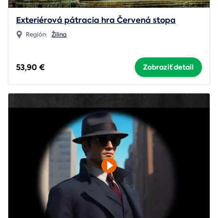
Exteriérová pátracia hra Červená stopa
Región:
Žilina
53,90 €
Zobraziť detail