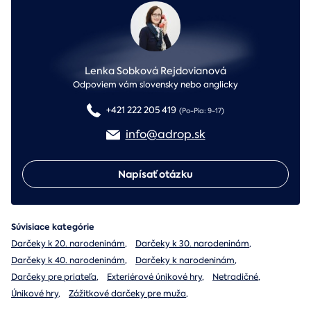
Lenka Sobková Rejdovianová
Odpoviem vám slovensky nebo anglicky
+421 222 205 419
(Po-Pia: 9-17)
info@adrop.sk
Napísať otázku
Súvisiace kategórie
Darčeky k 20. narodeninám
,
Darčeky k 30. narodeninám
,
Darčeky k 40. narodeninám
,
Darčeky k narodeninám
,
Darčeky pre priateľa
,
Exteriérové únikové hry
,
Netradičné
,
Únikové hry
,
Zážitkové darčeky pre muža
,