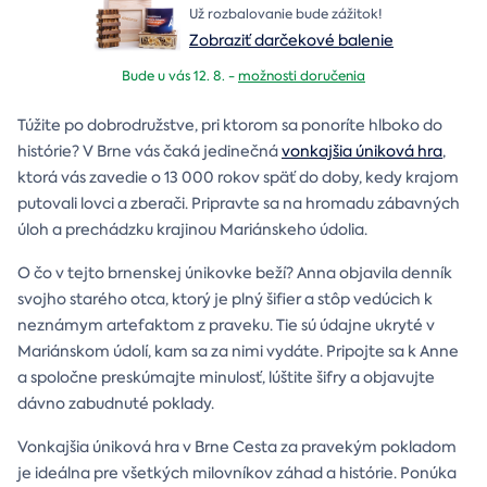
Už rozbalovanie bude zážitok!
Zobraziť darčekové balenie
Bude u vás 12. 8. -
možnosti doručenia
Túžite po dobrodružstve, pri ktorom sa ponoríte hlboko do
histórie? V Brne vás čaká jedinečná
vonkajšia úniková hra
,
ktorá vás zavedie o 13 000 rokov späť do doby, kedy krajom
putovali lovci a zberači. Pripravte sa na hromadu zábavných
úloh a prechádzku krajinou Mariánskeho údolia.
O čo v tejto brnenskej únikovke beží? Anna objavila denník
svojho starého otca, ktorý je plný šifier a stôp vedúcich k
neznámym artefaktom z praveku. Tie sú údajne ukryté v
Mariánskom údolí, kam sa za nimi vydáte. Pripojte sa k Anne
a spoločne preskúmajte minulosť, lúštite šifry a objavujte
dávno zabudnuté poklady.
Vonkajšia úniková hra v Brne Cesta za pravekým pokladom
je ideálna pre všetkých milovníkov záhad a histórie. Ponúka