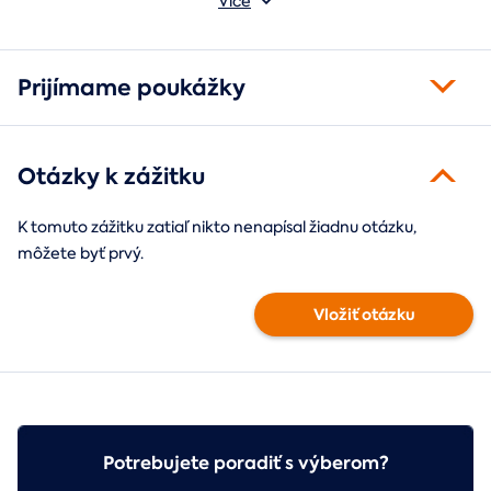
Více
pohľade oživí spomienky.
fotorámik.
Prijímame poukážky
Otázky k zážitku
K tomuto zážitku zatiaľ nikto nenapísal žiadnu otázku,
môžete byť prvý.
Vložiť otázku
Potrebujete poradiť s výberom?