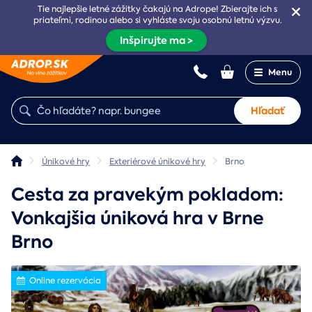
Tie najlepšie letné zážitky čakajú na Adrope! Zbierajte ich s
priateľmi, rodinou alebo si vyhláste svoju osobnú letnú výzvu.
Inšpirujte ma >
Menu
Hľadať
Únikové hry
Exteriérové únikové hry
Brno
Cesta za pravekým pokladom:
Vonkajšia úniková hra v Brne
Brno
Online rezervácia