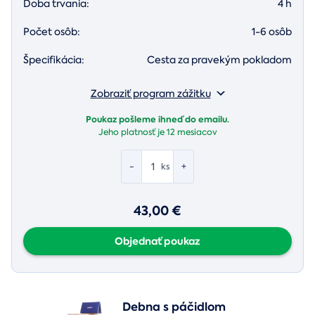
Doba trvania:
4 h
Počet osôb:
1-6 osôb
Špecifikácia:
Cesta za pravekým pokladom
Zobraziť program zážitku
Poukaz pošleme ihneď do emailu.
Jeho platnosť je
12 mesiacov
-
+
ks
43,00 €
Objednať poukaz
Debna s páčidlom