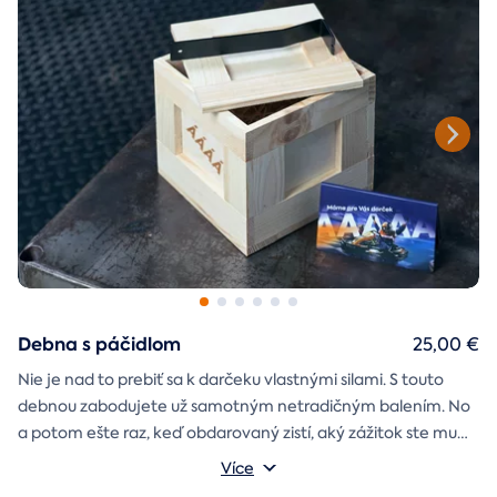
Debna s páčidlom
25,00 €
Nie je nad to prebiť sa k darčeku vlastnými silami. S touto
debnou zabodujete už samotným netradičným balením. No
a potom ešte raz, keď obdarovaný zistí, aký zážitok ste mu
darčekovú skladačku
vybrali. Debna obsahuje
Vonkajšie rozmery: 20 × 20 × 20 cm
s poukazom
Více
na vami vybraný zážitok. A ak budete chcieť, tak aj