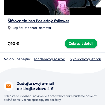
Šifrovacia hra Posledný follower
Región:
V pohodlí domova
7,90 €
Zobraziť detail
Najobľúbenejšie:
Tandemový zoskok
Vyhliadkový let baló
Zadajte svoj e-mail
a získajte zľavu 4 €
Prihláste sa k odberu noviniek a s predstihom vám budeme posielať
akčné ponuky a najlepšie tipy na darčeky.