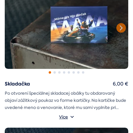
Skladačka
6,00 €
Po otvorení špeciálnej skladacej obálky tu obdarovaný
objaví zážitkový poukaz vo forme kartičky. Na kartičke bude
uvedené meno a venovanie, ktoré mu sami vyplníte pri
objednávaní.
Více