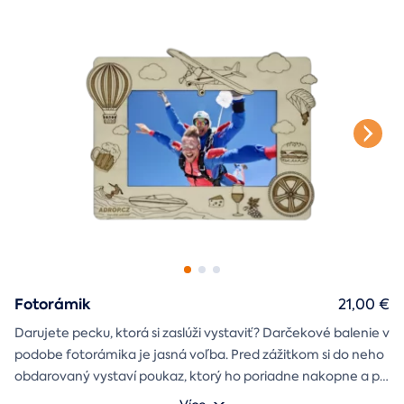
štýlové tričko
na pamiatku. Motív debny môžete vybrať s
k svadbe, Vianociam
z lásky
prianím
alebo len tak
.
Fotorámik
21,00 €
Darujete pecku, ktorá si zaslúži vystaviť? Darčekové balenie v
podobe fotorámika je jasná voľba. Pred zážitkom si do neho
obdarovaný vystaví poukaz, ktorý ho poriadne nakopne a po
absolvovaní tam poputuje fotka zo zážitku, ktorá pri každom
Môžete vybrať z motívov balónový, tunelový a univerzálny