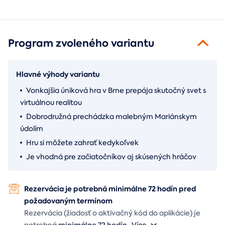
Program zvoleného variantu
Hlavné výhody variantu
Vonkajšia úniková hra v Brne prepája skutočný svet s
virtuálnou realitou
Dobrodružná prechádzka malebným Mariánskym
údolím
Hru si môžete zahrať kedykoľvek
Je vhodná pre začiatočníkov aj skúsených hráčov
Rezervácia je potrebná minimálne 72 hodín pred
požadovaným termínom
Rezervácia (žiadosť o aktivačný kód do aplikácie) je
minimálne 72 hodín
potrebná
...
Více