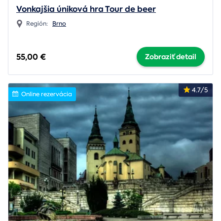
Vonkajšia úniková hra Tour de beer
Región:
Brno
55,00 €
Zobraziť detail
4.7/5
Online rezervácia