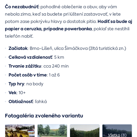
Čo nezabudnúť:
pohodlné oblečenie a obuv, aby vám
nebola zima, keď sa budete pri lúštení zastavovať, v lete
Hodiť sa bude aj
potom zase pokrývku hlavy a dostatok pitia.
papier a ceruzka, prípadne powerbanka
, pokiaľ ste nestihli
telefón nabiť.
Začiatok
: Brno-Líšeň, ulica Šimáčkova (žltá turistická zn.)
Celková vzdialenosť
: 5 km
Trvanie zážitku
: cca 240 min
Počet osôb v tíme
: 1 až 6
Typ hry
: na body
Vek
: 10+
Obtiažnosť
: ľahká
Fotogaléria zvoleného variantu
Všetko
(8)