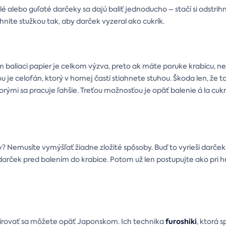
é alebo guľaté darčeky sa dajú baliť jednoducho – stačí si odstrih
hnite stužkou tak, aby darček vyzeral ako cukrík.
om baliaci papier je celkom výzva, preto ak máte poruke krabicu, n
je celofán, ktorý v hornej časti stiahnete stuhou. Škoda len, že 
orými sa pracuje ľahšie. Treťou možnosťou je opäť balenie á la cukr
? Nemusíte vymýšľať žiadne zložité spôsoby. Buď to vyrieši darče
 darček pred balením do krabice. Potom už len postupujte ako pri
furoshiki
irovať sa môžete opäť Japonskom. Ich technika
, ktorá 