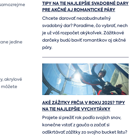
TIPY NA TIE NAJLEPŠIE SVADOBNÉ DARY
e samozrejme
PRE AKČNÉ AJ ROMANTICKÉ PÁRY
Chcete darovať nezabudnuteľný
svadobný dar? Poradíme, čo vybrať, nech
je už váš rozpočet akýkoľvek. Zážitkové
darčeky budú baviť romantikov aj akčné
tane jedine
páry.
y, akrylové
si môžete
AKÉ ZÁŽITKY FRČIA V ROKU 2025? TIPY
NA TIE NAJLEPŠIE VYCHYTÁVKY
Prajete si prežiť rok podľa svojich snov,
konečne vstať z gauča a začať si
odškrtávať zážitky zo svojho bucket listu?