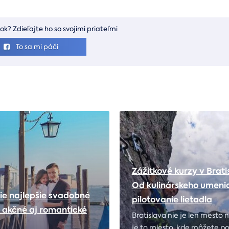
ok? Zdieľajte ho so svojimi priateľmi
To sa mi páči
Zážitkové kurzy v Brati
Od kulinárskeho umeni
tie najlepšie svadobné
pilotovanie lietadla
 akčné aj romantické
Bratislava nie je len mesto n
je to miesto, kde môžete p