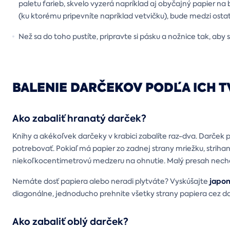
paletu farieb, skvelo vyzerá napríklad aj obyčajný papier n
(ku ktorému pripevníte napríklad vetvičku), bude medzi ost
Než sa do toho pustíte, pripravte si pásku a nožnice tak, aby 
BALENIE DARČEKOV PODĽA ICH 
Ako zabaliť hranatý darček?
Knihy a akékoľvek darčeky v krabici zabalíte raz-dva. Darček p
potrebovať. Pokiaľ má papier zo zadnej strany mriežku, strihan
niekoľkocentimetrovú medzeru na ohnutie. Malý presah nechaj
japon
Nemáte dosť papiera alebo neradi plytváte? Vyskúšajte
diagonálne, jednoducho prehnite všetky strany papiera cez da
Ako zabaliť oblý darček?