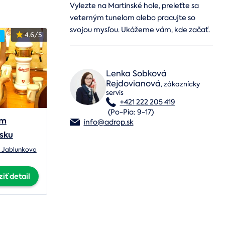
Vylezte na Martinské hole, preleťte sa
veterným tunelom alebo pracujte so
svojou mysľou. Ukážeme vám, kde začať.
4.6/5
a
Lenka Sobková
Rejdovianová
,
zákaznícky
servis
+421 222 205 419
(Po-Pia: 9-17)
ým
info@adrop.sk
sku
u Jablunkova
iť detail