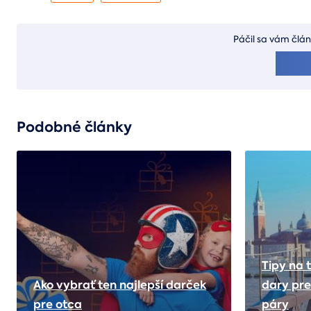
Páčil sa vám člán
Podobné články
Tipy na 
Ako vybrať ten najlepší darček
dary pre
pre otca
páry