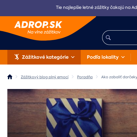
Tie najlepšie letné zážitky čakajú na Ad
Zážitkové kategórie
Podľa lokality
Zážitkový blog plný emocí
Poradňa
Ako zabaliť darček