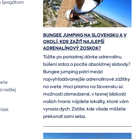
ným špagátom
BUNGEE JUMPING NA SLOVENSKU A V
OKOLÍ: KDE ZAŽIŤ NAJLEPŠÍ
ADRENALÍNOVÝ ZOSKOK?
Túžite po poriadnej dávke adrenalínu,
búšení srdca a pocite absolútnej slobody?
Bungee jumping patrí medzi
najvyhľadávanejšie adrenalínové zážitky
dete
na svete. Hoci priamo na Slovensku sú
i radšej
možnosti obmedzené, v tesnej blízkosti
našich hraníc nájdete lokality, ktoré vám
vyrazia dych. Zistite, kde všade môžete
rček
prekonať sami seba.