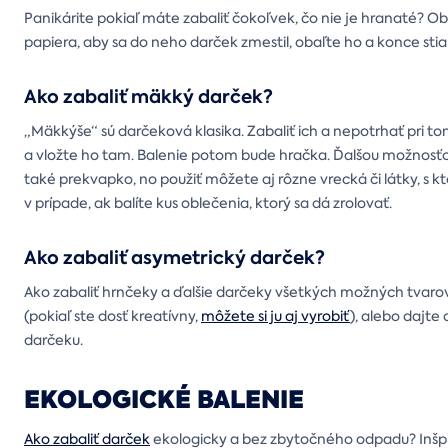
Panikárite pokiaľ máte zabaliť čokoľvek, čo nie je hranaté? Obl
papiera, aby sa do neho darček zmestil, obaľte ho a konce stia
Ako zabaliť mäkký darček?
„Mäkkýše“ sú darčeková klasika. Zabaliť ich a nepotrhať pri t
a vložte ho tam. Balenie potom bude hračka. Ďalšou možnosťou 
také prekvapko, no použiť môžete aj rôzne vrecká či látky, s kt
v prípade, ak balíte kus oblečenia, ktorý sa dá zrolovať.
Ako zabaliť asymetrický darček?
Ako zabaliť hrnčeky a ďalšie darčeky všetkých možných tvarov
(pokiaľ ste dosť kreatívny,
môžete si ju aj vyrobiť
), alebo dajte
darčeku.
EKOLOGICKÉ BALENIE
Ako zabaliť darček
ekologicky a bez zbytočného odpadu? Inšp