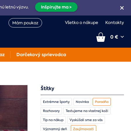
Inšpirujte ma >
nú letnú výzvu.
Všetko o nákupe
Kontakty
Mám poukaz
0 €
az
Darčekový sprievodca
Štítky
Extrémne športy
Novinka
Poradňa
Rozhovory
Testujeme na vlastnej koži
Tip na nákup
Vyskúšali sme za vás
Významný deň
Zaujímavosti