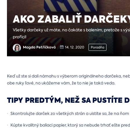
AKO ZABALIŤ DARČEK
Všetky darčeky už máte, no čakáte s balením, pretože s výs
profíci!
Magda Petříčková
14. 12. 2020
Poradňa
Keď už ste si dali námahu s výberom originálneho darčeka, neb
obe ruky ľavé, no ukážeme vám, že to nie je taká veda.
TIPY PREDTÝM, NEŽ SA PUSTÍTE 
Skontrolujte darček zo všetkých strán a uistite sa, že na ňom
Kúpte kvalitný baliaci papier, ktorý sa nebude trhať ešte 