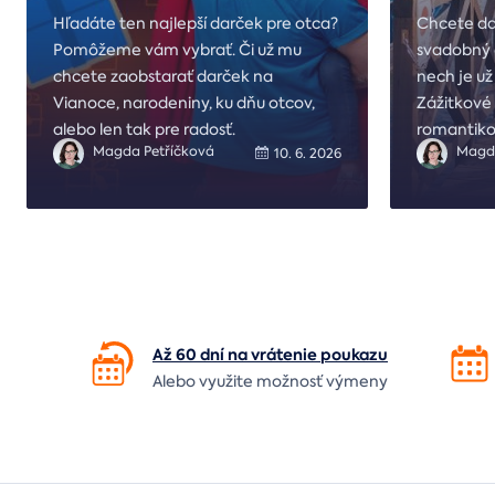
Hľadáte ten najlepší darček pre otca?
Chcete da
Pomôžeme vám vybrať. Či už mu
svadobný 
chcete zaobstarať darček na
nech je už
Vianoce, narodeniny, ku dňu otcov,
Zážitkové
alebo len tak pre radosť.
romantikov
Magda Petříčková
Magda
10. 6. 2026
Až 60 dní na vrátenie
poukazu
Alebo využite možnosť výmeny