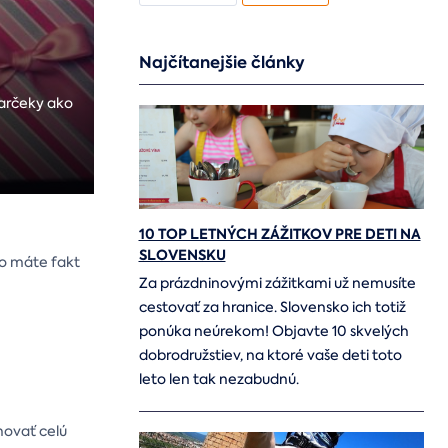
Najčítanejšie články
darčeky ako
10 TOP LETNÝCH ZÁŽITKOV PRE DETI NA
SLOVENSKU
to máte fakt
Za prázdninovými zážitkami už nemusíte
cestovať za hranice. Slovensko ich totiž
ponúka neúrekom! Objavte 10 skvelých
dobrodružstiev, na ktoré vaše deti toto
leto len tak nezabudnú.
hovať celú