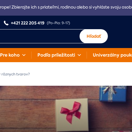
rope! Zbierajte ich s priateľmi, rodinou alebo si vyhláste svoju osob
+421 222 205 419
(Po-Pia: 9-17)
Hľadať
Pre koho
Podľa príležitosti
Univerzálny pouk
y rôznych tvarov?