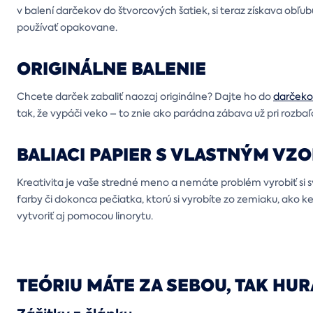
v balení darčekov do štvorcových šatiek, si teraz získava ob
používať opakovane.
ORIGINÁLNE BALENIE
Chcete darček zabaliť naozaj originálne? Dajte ho do
darčeko
tak, že vypáči veko – to znie ako parádna zábava už pri rozbaľ
BALIACI PAPIER S VLASTNÝM VZ
Kreativita je vaše stredné meno a nemáte problém vyrobiť si sv
farby či dokonca pečiatka, ktorú si vyrobíte zo zemiaku, ako ke
vytvoriť aj pomocou linorytu.
TEÓRIU MÁTE ZA SEBOU, TAK HURÁ