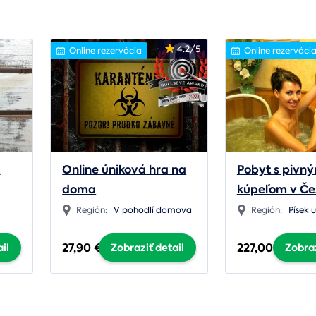
4.2/5
Online rezervácia
Online rezerváci
z
Online úniková hra na
Pobyt s pivn
doma
kúpeľom v Če
Región:
V pohodlí domova
Región:
Písek 
27,90 €
227,00 €
il
Zobraziť detail
Zobraz