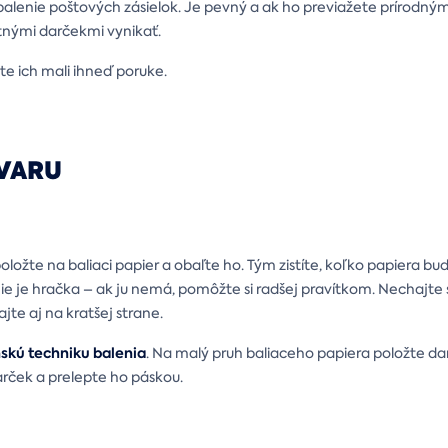
a balenie poštových zásielok. Je pevný a ak ho previažete prírod
atnými darčekmi vynikať.
ste ich mali ihneď poruke.
TVARU
oložte na baliaci papier a obaľte ho. Tým zistíte, koľko papiera bu
ie je hračka – ak ju nemá, pomôžte si radšej pravítkom. Nechajte s
te aj na kratšej strane.
skú techniku balenia
. Na malý pruh baliaceho papiera položte da
rček a prelepte ho páskou.