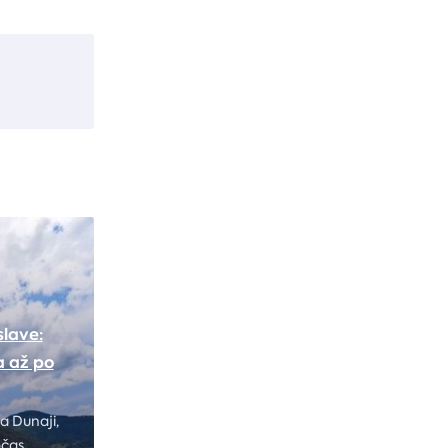
slave:
a až po
a Dunaji,
očas