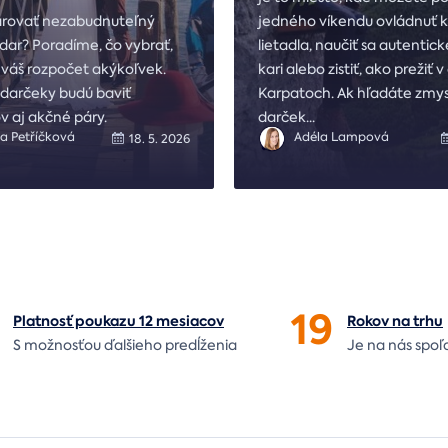
rovať nezabudnuteľný
jedného víkendu ovládnuť k
dar? Poradíme, čo vybrať,
lietadla, naučiť sa autentic
 váš rozpočet akýkoľvek.
kari alebo zistiť, ako prežiť 
 darčeky budú baviť
Karpatoch. Ak hľadáte zmys
 aj akčné páry.
darček
...
 Petříčková
Adéla Lampová
18. 5. 2026
19
Platnosť poukazu 12 mesiacov
Rokov na
trhu
S možnosťou ďalšieho predĺženia
Je na nás
spoľ