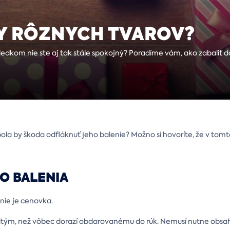
Y RÔZNYCH TVAROV?
ledkom nie ste aj tak stále spokojný? Poradíme vám, ako zabaliť 
ola by škoda odfláknuť jeho balenie? Možno si hovoríte, že v tom
DO BALENIA
 nie je cenovka.
predtým, než vôbec dorazí obdarovanému do rúk. Nemusí nutne obsa