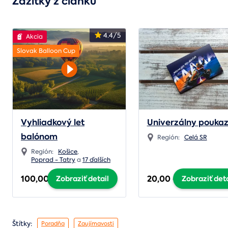
Zážitky z článku
4.4/5
Akcia
Slovak Balloon Cup
Vyhliadkový let
Univerzálny pouka
balónom
Región:
Celá SR
Región:
Košice
,
Poprad - Tatry
a
17 ďalších
100,00 €
20,00 €
Zobraziť detail
Zobraziť deta
Štítky:
Poradňa
Zaujímavosti