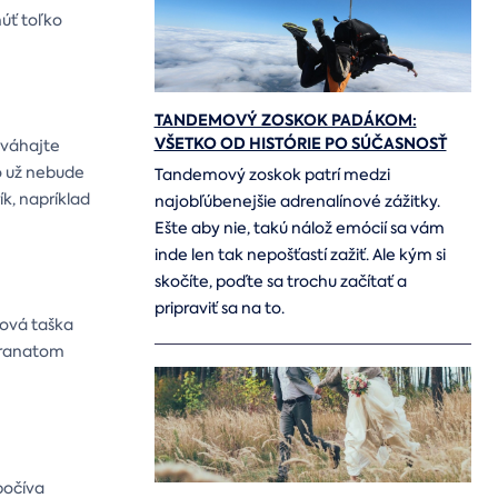
núť toľko
TANDEMOVÝ ZOSKOK PADÁKOM:
VŠETKO OD HISTÓRIE PO SÚČASNOSŤ
eváhajte
to už nebude
Tandemový zoskok patrí medzi
ík, napríklad
najobľúbenejšie adrenalínové zážitky.
Ešte aby nie, takú nálož emócií sa vám
inde len tak nepošťastí zažiť. Ale kým si
skočíte, poďte sa trochu začítať a
pripraviť sa na to.
ková taška
 hranatom
spočíva