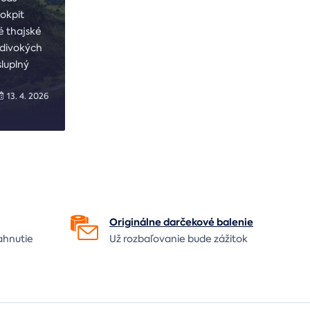
okpit
ké thajské
v divokých
luplný
13. 4. 2026
Originálne darčekové
balenie
ahnutie
Už rozbaľovanie bude
zážitok