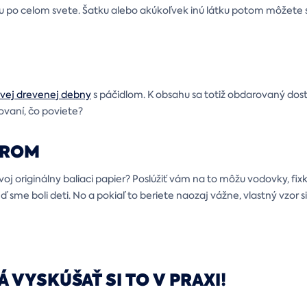
ľubu po celom svete. Šatku alebo akúkoľvek inú látku potom môžet
vej drevenej debny
s páčidlom. K obsahu sa totiž obdarovaný dos
ovaní, čo poviete?
OROM
oj originálny baliaci papier? Poslúžiť vám na to môžu vodovky, fixk
ď sme boli deti. No a pokiaľ to beriete naozaj vážne, vlastný vzor 
 VYSKÚŠAŤ SI TO V PRAXI!