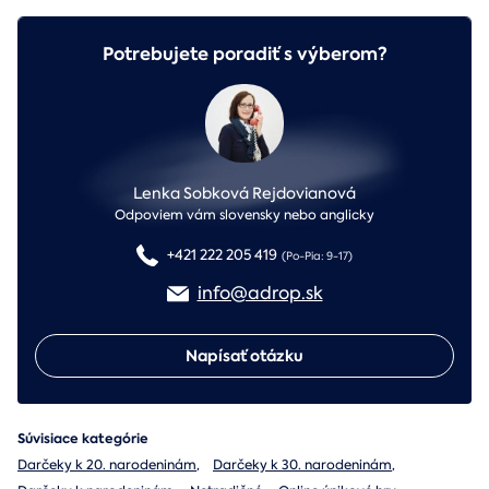
Potrebujete poradiť s výberom?
Lenka Sobková Rejdovianová
Odpoviem vám slovensky nebo anglicky
+421 222 205 419
(Po-Pia: 9-17)
info@adrop.sk
Napísať otázku
Súvisiace kategórie
Darčeky k 20. narodeninám
,
Darčeky k 30. narodeninám
,