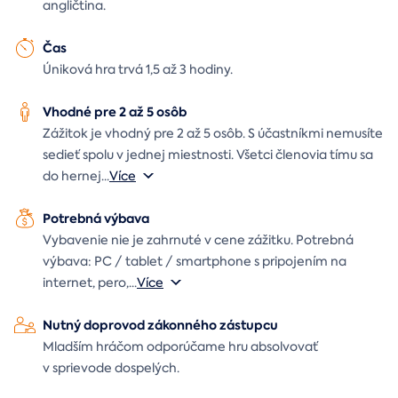
angličtina.
Čas
Úniková hra trvá 1,5 až 3 hodiny.
Vhodné pre 2 až 5 osôb
Zážitok je vhodný pre 2 až 5 osôb. S účastníkmi nemusíte
sedieť spolu v jednej miestnosti. Všetci členovia tímu sa
do hernej
...
Více
Potrebná výbava
Vybavenie nie je zahrnuté v cene zážitku. Potrebná
výbava: PC / tablet / smartphone s pripojením na
internet, pero,
...
Více
Nutný doprovod zákonného zástupcu
Mladším hráčom odporúčame hru absolvovať
v sprievode dospelých.