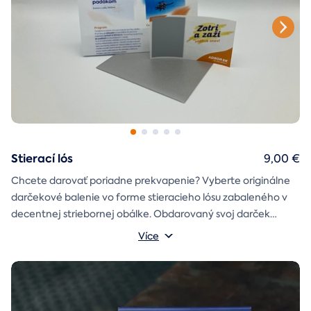
Stierací lós
9,00 €
Chcete darovať poriadne prekvapenie? Vyberte originálne
darčekové balenie vo forme stieracieho lósu zabaleného v
decentnej striebornej obálke. Obdarovaný svoj darček
objaví až po chvíľke napätia počas stierania. Jedno je isté, u
Více
nás je každý lós výherný!