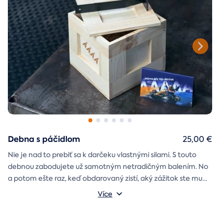
Debna s páčidlom
25,00 €
Nie je nad to prebiť sa k darčeku vlastnými silami. S touto
debnou zabodujete už samotným netradičným balením. No
a potom ešte raz, keď obdarovaný zistí, aký zážitok ste mu
darčekovú skladačku
vybrali. Debna obsahuje
Vonkajšie rozmery: 20 × 20 × 20 cm
s poukazom
Více
na vami vybraný zážitok. A ak budete chcieť, tak aj
štýlové tričko
na pamiatku. Motív debny môžete vybrať s