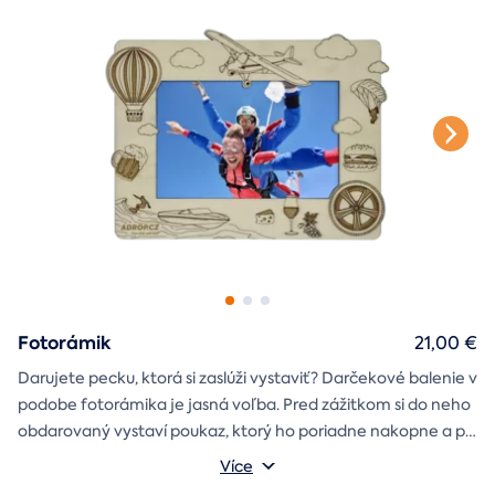
k svadbe, Vianociam
z lásky
prianím
alebo len tak
.
Fotorámik
21,00 €
Darujete pecku, ktorá si zaslúži vystaviť? Darčekové balenie v
podobe fotorámika je jasná voľba. Pred zážitkom si do neho
obdarovaný vystaví poukaz, ktorý ho poriadne nakopne a po
absolvovaní tam poputuje fotka zo zážitku, ktorá pri každom
Môžete vybrať z motívov balónový, tunelový a univerzálny
Více
pohľade oživí spomienky.
fotorámik.