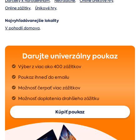
Darčeky k narodeninám
,
Netradičné
,
Online únikové hry
,
Online zážitky
,
Únikové hry
,
Najvyhľadávanejšie lokality
V pohodlí domova
,
Darujte univerzálny poukaz
Výber z viac ako 400 zážitkov
Poukaz ihneď do emailu
Možnosť čerpať viac zážitkov
Možnosť doplatenia drahšieho zážitku
Kúpiť poukaz