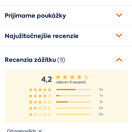
Prijímame poukážky
Najužitočnejšie recenzie
Recenzia zážitku
(9)
4,2
celkom 9 recenzií
5×
1×
3×
0×
0×
Od najnovších