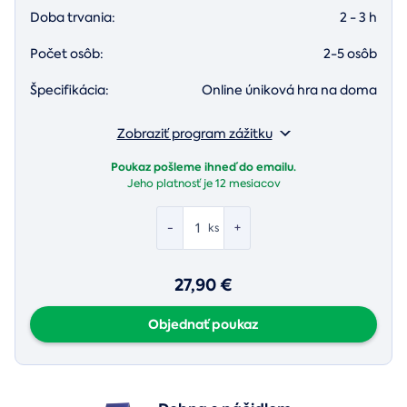
Doba trvania:
2 - 3 h
Počet osôb:
2-5 osôb
Špecifikácia:
Online úniková hra na doma
Zobraziť program zážitku
Poukaz pošleme ihneď do emailu.
Jeho platnosť je
12 mesiacov
-
+
ks
27,90 €
Objednať poukaz