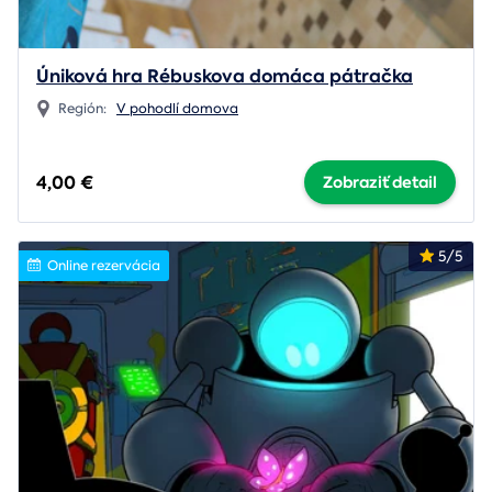
Úniková hra Rébuskova domáca pátračka
Región:
V pohodlí domova
4,00 €
Zobraziť detail
5/5
Online rezervácia