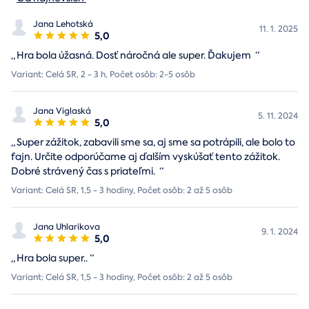
Jana Lehotská
11. 1. 2025
5,0
„
Hra bola úžasná. Dosť náročná ale super. Ďakujem
“
Variant: Celá SR, 2 - 3 h, Počet osôb: 2-5 osôb
Jana Viglaská
5. 11. 2024
5,0
„
Super zážitok, zabavili sme sa, aj sme sa potrápili, ale bolo to
fajn. Určite odporúčame aj ďalším vyskúšať tento zážitok.
Dobré strávený čas s priateľmi.
“
Variant: Celá SR, 1,5 - 3 hodiny, Počet osôb: 2 až 5 osôb
Jana Uhlarikova
9. 1. 2024
5,0
„
Hra bola super..
“
Variant: Celá SR, 1,5 - 3 hodiny, Počet osôb: 2 až 5 osôb