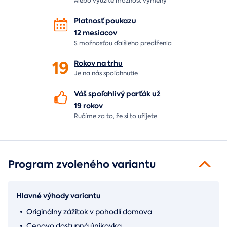
Alebo využite možnosť výmeny
Platnosť poukazu
12 mesiacov
S možnosťou ďalšieho predĺženia
19
Rokov na
trhu
Je na nás
spoľahnutie
Váš spoľahlivý parťák už
19 rokov
Ručíme za to,
že si to užijete
Program zvoleného variantu
Hlavné výhody variantu
Originálny zážitok v pohodlí domova
Cenovo dostupná únikovka