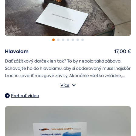
Hlavolam
17,00 €
Dať zážitkový darček len tak? To by nebola taká zábava.
Schovajte ho do hlavolamu, aby si obdarovaný musel najskôr
trochu zavariť mozgové závity. Akonáhle všetko zvládne,
objaví poukaz na zážitok i s vašim venováním.
Vonkajšie rozmery: 15,5 × 8,5 × 5 cm
Více
Prehrať video