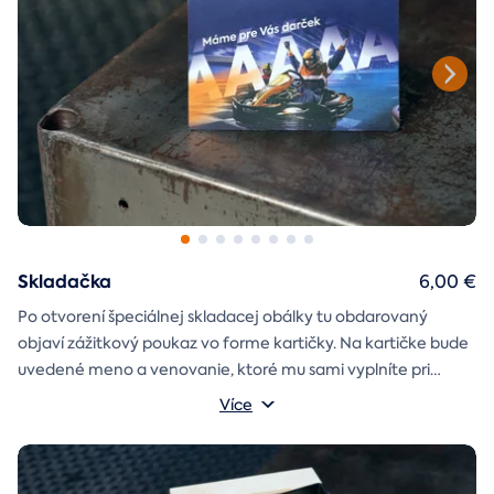
Skladačka
6,00 €
Po otvorení špeciálnej skladacej obálky tu obdarovaný
objaví zážitkový poukaz vo forme kartičky. Na kartičke bude
uvedené meno a venovanie, ktoré mu sami vyplníte pri
objednávaní.
Více