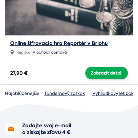
Online šifrovacia hra Reportér v Brlohu
Región:
V pohodlí domova
27,90 €
Zobraziť detail
Najobľúbenejšie:
Tandemový zoskok
Vyhliadkový let baló
Zadajte svoj e-mail
a získajte zľavu 4 €