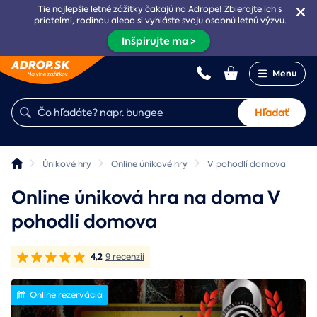
Tie najlepšie letné zážitky čakajú na Adrope! Zbierajte ich s
priateľmi, rodinou alebo si vyhláste svoju osobnú letnú výzvu.
Inšpirujte ma >
Menu
Hľadať
Únikové hry
Online únikové hry
V pohodlí domova
Online úniková hra na doma V
pohodlí domova
4,2
9 recenzií
Online rezervácia