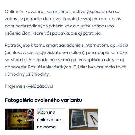
Online úniková hra „karanténa“ je skvelý spôsob, ako sa
zabaviť z pohodlia domova. Zavolajte svojich kamarátov
poprípade rodinných príslušníkov a pustite sa spolu do
riešenia úloh, ktoré vás pobavia, ale aj potrápia.
Potrebujete k tomu smart zariadenie s internetom, aplikáciu
(prihlasovacie údaje získate e-mailom), pero, papier a môže
sa ísť na to! V prípade núdze má pre vás aplikácia ukryté aj
nápovede. Rozlúštenie všetkých 10 šifier by vám malo trvať
1,5 hodiny až 3 hodiny.
Prajeme skvelú zábavu!
Fotogaléria zvoleného variantu