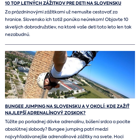
10 TOP LETNÝCH ZÁŽITKOV PRE DETI NA SLOVENSKU
Za prázdninovými zážitkami už nemusíte cestovať za
hranice. Slovensko ich totiž ponúka neúrekom! Objavte 10
skvelých dobrodružstiev, na ktoré vaše deti toto leto len tak
nezabudnú.
BUNGEE JUMPING NA SLOVENSKU A V OKOLÍ: KDE ZAŽIŤ
NAJLEPŠÍ ADRENALÍNOVÝ ZOSKOK?
Túžite po poriadnej dávke adrenalínu, búšení srdca a pocite
absolútnej slobody? Bungee jumping patrí medzi
najvyhľadávanejšie adrenalínové zážitky na svete. Hoci