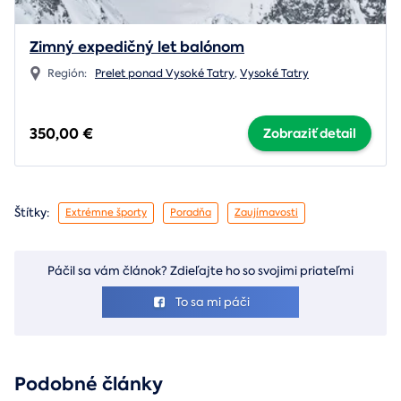
Zimný expedičný let balónom
Región:
Prelet ponad Vysoké Tatry
,
Vysoké Tatry
350,00 €
Zobraziť detail
Štítky:
Extrémne športy
Poradňa
Zaujímavosti
Páčil sa vám článok? Zdieľajte ho so svojimi priateľmi
To sa mi páči
Podobné články