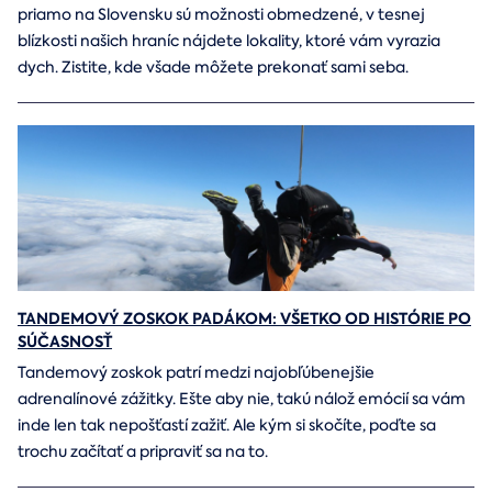
priamo na Slovensku sú možnosti obmedzené, v tesnej
blízkosti našich hraníc nájdete lokality, ktoré vám vyrazia
dych. Zistite, kde všade môžete prekonať sami seba.
TANDEMOVÝ ZOSKOK PADÁKOM: VŠETKO OD HISTÓRIE PO
SÚČASNOSŤ
Tandemový zoskok patrí medzi najobľúbenejšie
adrenalínové zážitky. Ešte aby nie, takú nálož emócií sa vám
inde len tak nepošťastí zažiť. Ale kým si skočíte, poďte sa
trochu začítať a pripraviť sa na to.