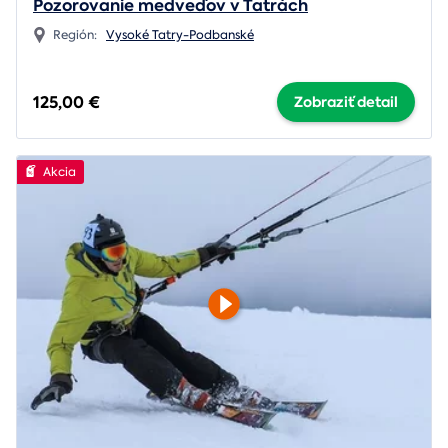
Pozorovanie medveďov v Tatrách
Región:
Vysoké Tatry-Podbanské
125,00 €
Zobraziť detail
Akcia