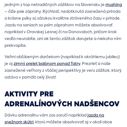
jedným z top netradičných zážitkov na Slovensku je
mushing
– čiže psie záprahy. Rýchlosť, nedotknutá zasnežená príroda
a krásne psíky sú zárukou kvalitne stráveného času v prírode.
Jazdu na saniach so psím záprahom môžete absolvovať
napríklad v Oravskej Lesnej či na Donovaloch, pričom krok
vedľa neurobíte, ani ak tento zážitok darujete a niekoho ním
prekvapíte.
Veľmi obľúbeným darčekom (napríklad k okrúhlemu jubileu)
je aj
zimný prelet balónom ponad Tatry
. Prezrieť si naše
zasnežené veľhory z vtáčej perspektívy je veru zážitok, ktorý
ostáva v pamäti celý život!
AKTIVITY PRE
ADRENALÍNOVÝCH NADŠENCOV
Dávku adrenalínu vám zas zaručí napríklad
jazda na
snežnom skútri
, ktorú môžete absolvovať aj v okolí obce