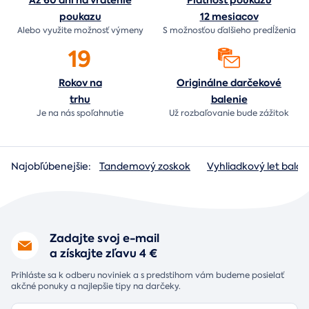
Až 60 dní na vrátenie
Platnosť poukazu
poukazu
12 mesiacov
Alebo využite možnosť výmeny
S možnosťou ďalšieho predĺženia
19
Rokov na
Originálne darčekové
trhu
balenie
Je na nás
spoľahnutie
Už rozbaľovanie bude
zážitok
Najobľúbenejšie:
Tandemový zoskok
Vyhliadkový let baló
Zadajte svoj e-mail
a získajte zľavu 4 €
Prihláste sa k odberu noviniek a s predstihom vám budeme posielať
akčné ponuky a najlepšie tipy na darčeky.