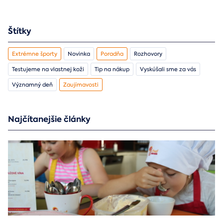
Štítky
Extrémne športy
Novinka
Poradňa
Rozhovory
Testujeme na vlastnej koži
Tip na nákup
Vyskúšali sme za vás
Významný deň
Zaujímavosti
Najčítanejšie články