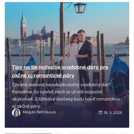
Tipy na tie najlepšie svadobné dary pre
akčné aj romantické páry
Chcete darovať nezabudnuteľný svadobný dar?
Poradíme, čo vybrať, nech je už váš rozpočet
akýkoľvek. Zážitkové darčeky budú baviť romantikov
aj akčné páry.
Magda Petříčková
18. 5. 2026