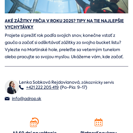
AKÉ ZÁŽITKY FRČIA V ROKU 2025? TIPY NA TIE NAJLEPŠIE
VYCHYTÁVKY
Prajete si prežiť rok podľa svojich snov, konečne vstať z
gauča a začať si odškrtávať zážitky zo svojho bucket listu?
Vylezte na Martinské hole, preleťte sa veterným tunelom
alebo pracujte so svojou mysľou. Ukážeme vám, kde začať.
Lenka Sobková Rejdovianová
,
zákaznícky servis
+421 222 205 419
(Po-Pia: 9-17)
info@adrop.sk