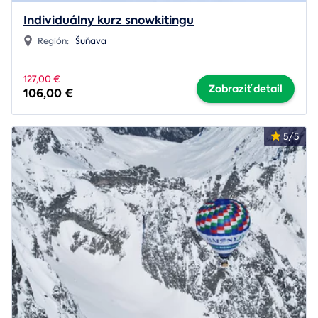
Individuálny kurz snowkitingu
Región:
Šuňava
127,00 €
Zobraziť detail
106,00 €
5/5