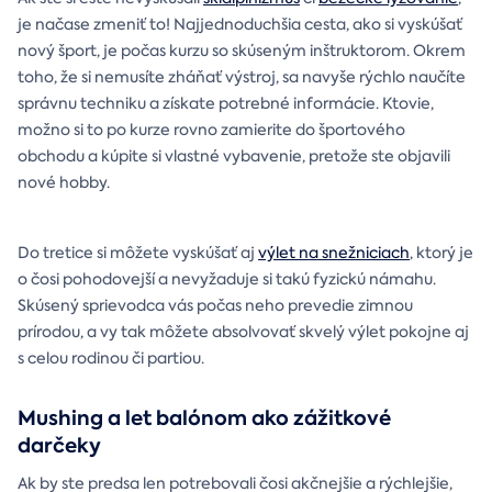
je načase zmeniť to! Najjednoduchšia cesta, ako si vyskúšať
nový šport, je počas kurzu so skúseným inštruktorom. Okrem
toho, že si nemusíte zháňať výstroj, sa navyše rýchlo naučíte
správnu techniku a získate potrebné informácie. Ktovie,
možno si to po kurze rovno zamierite do športového
obchodu a kúpite si vlastné vybavenie, pretože ste objavili
nové hobby.
Do tretice si môžete vyskúšať aj
výlet na snežniciach
, ktorý je
o čosi pohodovejší a nevyžaduje si takú fyzickú námahu.
Skúsený sprievodca vás počas neho prevedie zimnou
prírodou, a vy tak môžete absolvovať skvelý výlet pokojne aj
s celou rodinou či partiou.
Mushing a let balónom ako zážitkové
darčeky
Ak by ste predsa len potrebovali čosi akčnejšie a rýchlejšie,