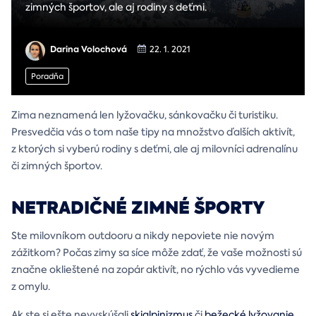
zimných športov, ale aj rodiny s deťmi.
Darina Volochová
22. 1. 2021
Poradňa
Zima neznamená len lyžovačku, sánkovačku či turistiku.
Presvedčia vás o tom naše tipy na množstvo ďalších aktivít,
z ktorých si vyberú rodiny s deťmi, ale aj milovníci adrenalínu
či zimných športov.
NETRADIČNÉ ZIMNÉ ŠPORTY
Ste milovníkom outdooru a nikdy nepoviete nie novým
zážitkom? Počas zimy sa síce môže zdať, že vaše možnosti sú
značne oklieštené na zopár aktivít, no rýchlo vás vyvedieme
z omylu.
Ak ste si ešte nevyskúšali
skialpinizmus
či
bežecké lyžovanie
,