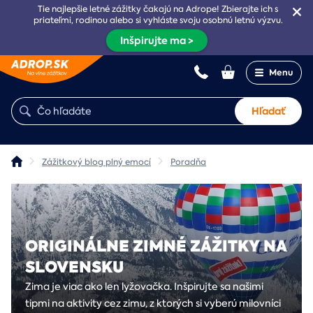
Tie najlepšie letné zážitky čakajú na Adrope! Zbierajte ich s
priateľmi, rodinou alebo si vyhláste svoju osobnú letnú výzvu.
Inšpirujte ma >
Menu
Hľadať
Zážitkový blog plný emocí
Poradňa
ORIGINÁLNE ZIMNÉ ZÁŽITKY NA
SLOVENSKU
Zima je viac ako len lyžovačka. Inšpirujte sa našimi
tipmi na aktivity cez zimu, z ktorých si vyberú milovníci