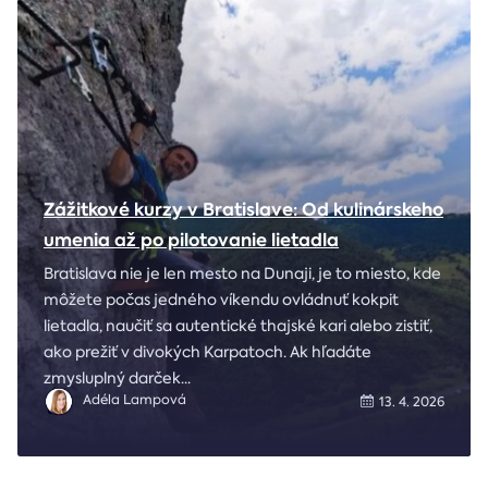
Zážitkové kurzy v Bratislave: Od kulinárskeho
umenia až po pilotovanie lietadla
Bratislava nie je len mesto na Dunaji, je to miesto, kde
môžete počas jedného víkendu ovládnuť kokpit
lietadla, naučiť sa autentické thajské kari alebo zistiť,
ako prežiť v divokých Karpatoch. Ak hľadáte
zmysluplný darček
...
Adéla Lampová
13. 4. 2026