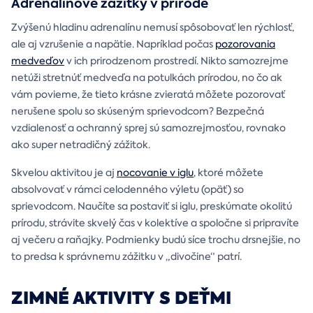
Adrenalínové zážitky v prírode
Zvýšenú hladinu adrenalínu nemusí spôsobovať len rýchlosť,
ale aj vzrušenie a napätie. Napríklad počas
pozorovania
medveďov
v ich prirodzenom prostredí. Nikto samozrejme
netúži stretnúť medveďa na potulkách prírodou, no čo ak
vám povieme, že tieto krásne zvieratá môžete pozorovať
nerušene spolu so skúseným sprievodcom? Bezpečná
vzdialenosť a ochranný sprej sú samozrejmosťou, rovnako
ako super netradičný zážitok.
Skvelou aktivitou je aj
nocovanie v iglu
, ktoré môžete
absolvovať v rámci celodenného výletu (opäť) so
sprievodcom. Naučíte sa postaviť si iglu, preskúmate okolitú
prírodu, strávite skvelý čas v kolektíve a spoločne si pripravíte
aj večeru a raňajky. Podmienky budú síce trochu drsnejšie, no
to predsa k správnemu zážitku v „divočine“ patrí.
ZIMNÉ AKTIVITY S DEŤMI