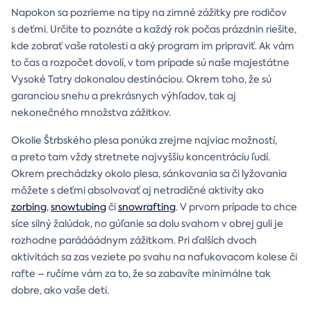
Napokon sa pozrieme na tipy na zimné zážitky pre rodičov
s deťmi. Určite to poznáte a každý rok počas prázdnin riešite,
kde zobrať vaše ratolesti a aký program im pripraviť. Ak vám
to čas a rozpočet dovolí, v tom prípade sú naše majestátne
Vysoké Tatry dokonalou destináciou. Okrem toho, že sú
garanciou snehu a prekrásnych výhľadov, tak aj
nekonečného množstva zážitkov.
Okolie Štrbského plesa ponúka zrejme najviac možností,
a preto tam vždy stretnete najvyššiu koncentráciu ľudí.
Okrem prechádzky okolo plesa, sánkovania sa či lyžovania
môžete s deťmi absolvovať aj netradičné aktivity ako
zorbing
,
snowtubing
či
snowrafting
. V prvom prípade to chce
síce silný žalúdok, no gúľanie sa dolu svahom v obrej guli je
rozhodne paráááádnym zážitkom. Pri ďalších dvoch
aktivitách sa zas veziete po svahu na nafukovacom kolese či
rafte – ručíme vám za to, že sa zabavíte minimálne tak
dobre, ako vaše deti.