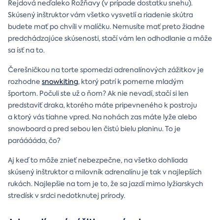
Rejdová neďaleko Rožňavy (v prípade dostatku snehu).
Skúsený inštruktor vám všetko vysvetlí a riadenie skútra
budete mať po chvíli v malíčku. Nemusíte mať preto žiadne
predchádzajúce skúsenosti, stačí vám len odhodlanie a môže
sa ísť na to.
Čerešničkou na torte spomedzi adrenalínových zážitkov je
rozhodne
snowkiting
, ktorý patrí k pomerne mladým
športom. Počuli ste už o ňom? Ak nie nevadí, stačí si len
predstaviť draka, ktorého máte pripevneného k postroju
a ktorý vás tiahne vpred. Na nohách zas máte lyže alebo
snowboard a pred sebou len čistú bielu planinu. To je
parááááda, čo?
Aj keď to môže znieť nebezpečne, na všetko dohliada
skúsený inštruktor a milovník adrenalínu je tak v najlepších
rukách. Najlepšie na tom je to, že sa jazdí mimo lyžiarskych
stredísk v srdci nedotknutej prírody.