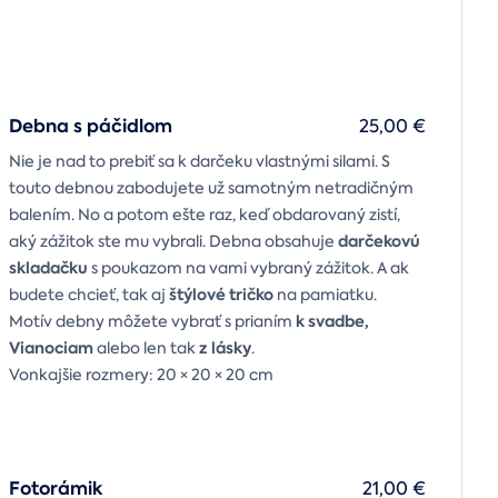
Debna s páčidlom
25,00 €
Nie je nad to prebiť sa k darčeku vlastnými silami. S
touto debnou zabodujete už samotným netradičným
balením. No a potom ešte raz, keď obdarovaný zistí,
darčekovú
aký zážitok ste mu vybrali. Debna obsahuje
skladačku
s poukazom na vami vybraný zážitok. A ak
štýlové tričko
budete chcieť, tak aj
na pamiatku.
k svadbe,
Motív debny môžete vybrať s prianím
Vianociam
z lásky
alebo len tak
.
Vonkajšie rozmery: 20 × 20 × 20 cm
Fotorámik
21,00 €