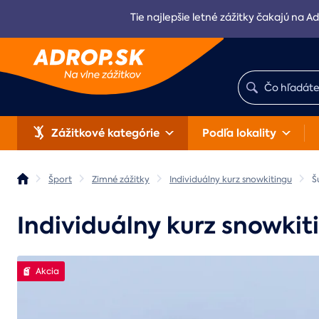
Tie najlepšie letné zážitky čakajú na Ad
Zážitkové kategórie
Podľa lokality
Šport
Zimné zážitky
Individuálny kurz snowkitingu
Š
Individuálny kurz snowki
Akcia