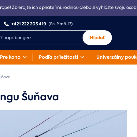
rope! Zbierajte ich s priateľmi, rodinou alebo si vyhláste svoju osob
+421 222 205 419
(Po-Pia: 9-17)
Hľadať
Pre koho
Podľa príležitosti
Univerzálny pouk
uňava
tingu Šuňava