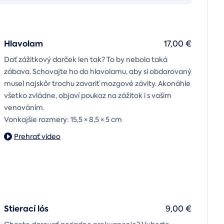
Hlavolam
17,00 €
Dať zážitkový darček len tak? To by nebola taká
zábava. Schovajte ho do hlavolamu, aby si obdarovaný
musel najskôr trochu zavariť mozgové závity. Akonáhle
všetko zvládne, objaví poukaz na zážitok i s vašim
venováním.
Vonkajšie rozmery: 15,5 × 8,5 × 5 cm
Prehrať video
Stierací lós
9,00 €