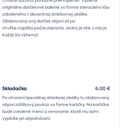
Chcete darovať poriadne prekvapenie? Vyberte
originálne darčekové balenie vo forme stieracieho lósu
zabaleného v decentnej striebornej obálke.
Obdarovaný svoj darček objaví až po
chvíľke napätia počas stierania. Jedno je isté, u nás je
každý lós výherný!
Skladačka
6,00 €
Po otvorení špeciálnej skladacej obálky tu obdarovaný
objaví zážitkový poukaz vo forme kartičky. Na kartičke
bude uvedené meno a venovanie, ktoré mu sami
vyplníte pri objednávaní.