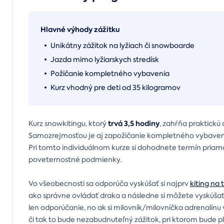
Hlavné výhody zážitku
Unikátny zážitok na lyžiach či snowboarde
Jazda mimo lyžiarskych stredísk
Požičanie kompletného vybavenia
Kurz vhodný pre deti od 35 kilogramov
trvá 3,5 hodiny
Kurz snowkitingu, ktorý
, zahŕňa praktickú
Samozrejmosťou je aj zapožičanie kompletného vybavenia 
Pri tomto individuálnom kurze si dohodnete termín priamo
poveternostné podmienky.
Vo všeobecnosti sa odporúča vyskúšať si najprv
kiting na 
ako správne ovládať draka a následne si môžete vyskúšať 
len odporúčanie, no ak si milovník/milovníčka adrenalínu v
či tak to bude nezabudnuteľný zážitok, pri ktorom bude 