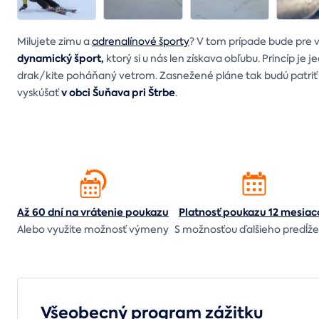
Milujete zimu a
adrenalínové športy
? V tom prípade bude pre 
dynamický šport,
ktorý si u nás len získava obľubu. Princíp j
drak/kite poháňaný vetrom. Zasnežené pláne tak budú patriť 
v obci Šuňava pri Štrbe
vyskúšať
.
Až 60 dní na vrátenie
poukazu
Platnosť poukazu 12 mesiac
Alebo využite možnosť výmeny
S možnosťou ďalšieho predĺže
Všeobecný program zážitku