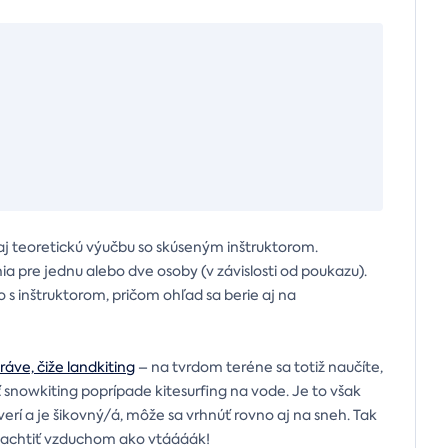
 aj teoretickú výučbu so skúseným inštruktorom.
pre jednu alebo dve osoby (v závislosti od poukazu).
 s inštruktorom, pričom ohľad sa berie aj na
tráve, čiže landkiting
– na tvrdom teréne sa totiž naučíte,
snowkiting poprípade kitesurfing na vode. Je to však
erí a je šikovný/á, môže sa vrhnúť rovno aj na sneh. Tak
plachtiť vzduchom ako vtáááák!