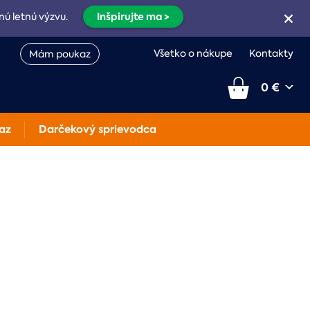
Inšpirujte ma >
nú letnú výzvu.
Všetko o nákupe
Kontakty
Mám poukaz
0 €
az
Darčekový sprievodca