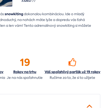
snowkiting
vás
dokonalou kombináciou. Ide o mladý
e jednoduchý, na nohách máte lyže a dopredu vás ťahá
len a len vám! Tento adrenalínový snowkiting si môžete
19
ov
Rokov na
trhu
Váš spoľahlivý parťák už 19 rokov
nia
Je na nás
spoľahnutie
Ručíme za to,
že si to užijete