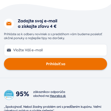
Zadajte svoj e-mail
a získajte zľavu 4 €
Prihláste sa k odberu noviniek a s predstihom vám budeme posielať
akčné ponuky a najlepšie tipy na darčeky.
Prihlásiť sa
95%
zákazníkov odporúča
obchod na
Heureka.sk
„Spokojnosť. Nebol žiadny problém ani s predĺžením kupónu. Veľmi
ústretový prístup a rýchle riešenie“