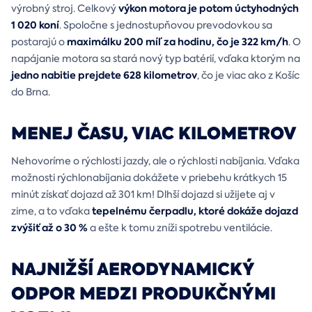
výkon motora je potom úctyhodných
výrobný stroj. Celkový
1 020 koní
. Spoločne s jednostupňovou prevodovkou sa
maximálku 200 míľ za hodinu, čo je 322 km/h
postarajú o
. O
napájanie motora sa stará nový typ batérií, vďaka ktorým na
jedno nabitie prejdete 628 kilometrov
, čo je viac ako z Košíc
do Brna.
MENEJ ČASU, VIAC KILOMETROV
Nehovoríme o rýchlosti jazdy, ale o rýchlosti nabíjania. Vďaka
možnosti rýchlonabíjania dokážete v priebehu krátkych 15
minút získať dojazd až 301 km! Dlhší dojazd si užijete aj v
tepelnému čerpadlu, ktoré dokáže dojazd
zime, a to vďaka
zvýšiť až o 30 %
a ešte k tomu zníži spotrebu ventilácie.
NAJNIŽŠÍ AERODYNAMICKÝ
ODPOR MEDZI PRODUKČNÝMI