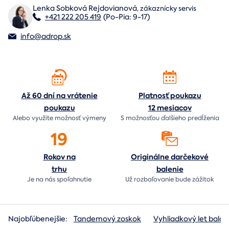
Lenka Sobková Rejdovianová
,
zákaznícky servis
+421 222 205 419
(Po-Pia: 9-17)
info@adrop.sk
Až 60 dní na vrátenie
Platnosť poukazu
poukazu
12 mesiacov
Alebo využite možnosť výmeny
S možnosťou ďalšieho predĺženia
19
Rokov na
Originálne darčekové
trhu
balenie
Je na nás
spoľahnutie
Už rozbaľovanie bude
zážitok
Najobľúbenejšie:
Tandemový zoskok
Vyhliadkový let baló