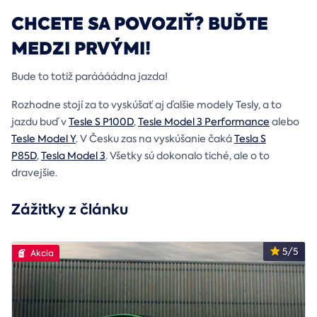
CHCETE SA POVOZIŤ? BUĎTE
MEDZI PRVÝMI!
Bude to totiž paráááádna jazda!
Rozhodne stojí za to vyskúšať aj ďalšie modely Tesly, a to
jazdu buď v
Tesle S P100D
,
Tesle Model 3 Performance
alebo
Tesle Model Y
. V Česku zas na vyskúšanie čaká
Tesla S
P85D
,
Tesla Model 3
. Všetky sú dokonalo tiché, ale o to
dravejšie.
Zážitky z článku
5/5
Akcia