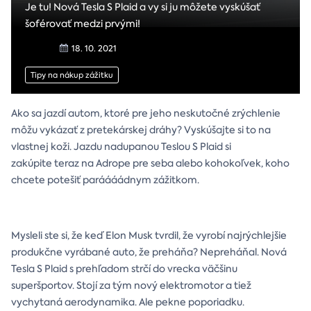
Je tu! Nová Tesla S Plaid a vy si ju môžete vyskúšať
šoférovať medzi prvými!
18. 10. 2021
Tipy na nákup zážitku
Ako sa jazdí autom, ktoré pre jeho neskutočné zrýchlenie
môžu vykázať z pretekárskej dráhy? Vyskúšajte si to na
vlastnej koži. Jazdu nadupanou Teslou S Plaid si
zakúpite teraz na Adrope pre seba alebo kohokoľvek, koho
chcete potešiť paráááádnym zážitkom.
Mysleli ste si, že keď Elon Musk tvrdil, že vyrobí najrýchlejšie
produkčne vyrábané auto, že preháňa? Nepreháňal. Nová
Tesla S Plaid s prehľadom strčí do vrecka väčšinu
superšportov. Stojí za tým nový elektromotor a tiež
vychytaná aerodynamika. Ale pekne poporiadku.