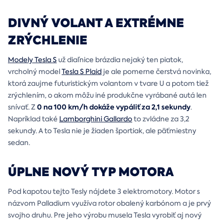
DIVNÝ VOLANT A EXTRÉMNE
ZRÝCHLENIE
Modely Tesla S
už diaľnice brázdia nejaký ten piatok,
vrcholný model
Tesla S Plaid
je ale pomerne čerstvá novinka,
ktorá zaujme futuristickým volantom v tvare U a potom tiež
zrýchlením, o akom môžu iné produkčne vyrábané autá len
0 na 100 km/h dokáže vypáliť za 2,1 sekundy
snívať. Z
.
Napríklad také
Lamborghini Gallardo
to zvládne za 3,2
sekundy. A to Tesla nie je žiaden športiak, ale päťmiestny
sedan.
ÚPLNE NOVÝ TYP MOTORA
Pod kapotou tejto Tesly nájdete 3 elektromotory. Motor s
názvom Palladium využíva rotor obalený karbónom a je prvý
svojho druhu. Pre jeho výrobu musela Tesla vyrobiť aj nový