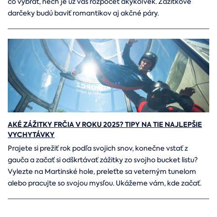
čo vybrať, nech je už váš rozpočet akýkoľvek. Zážitkové
darčeky budú baviť romantikov aj akčné páry.
AKÉ ZÁŽITKY FRČIA V ROKU 2025? TIPY NA TIE NAJLEPŠIE
VYCHYTÁVKY
Prajete si prežiť rok podľa svojich snov, konečne vstať z
gauča a začať si odškrtávať zážitky zo svojho bucket listu?
Vylezte na Martinské hole, preleťte sa veterným tunelom
alebo pracujte so svojou mysľou. Ukážeme vám, kde začať.