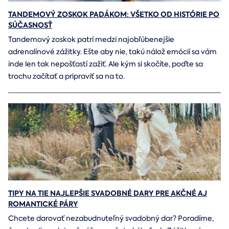
TANDEMOVÝ ZOSKOK PADÁKOM: VŠETKO OD HISTÓRIE PO
SÚČASNOSŤ
Tandemový zoskok patrí medzi najobľúbenejšie
adrenalínové zážitky. Ešte aby nie, takú nálož emócií sa vám
inde len tak nepošťastí zažiť. Ale kým si skočíte, poďte sa
trochu začítať a pripraviť sa na to.
TIPY NA TIE NAJLEPŠIE SVADOBNÉ DARY PRE AKČNÉ AJ
ROMANTICKÉ PÁRY
Chcete darovať nezabudnuteľný svadobný dar? Poradíme,