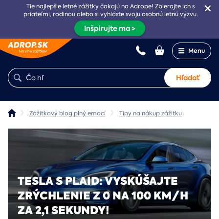
Tie najlepšie letné zážitky čakajú na Adrope! Zbierajte ich s
priateľmi, rodinou alebo si vyhláste svoju osobnú letnú výzvu.
Inšpirujte ma >
Menu
Hľadať
Zážitkový blog plný emocí
Tipy na nákup zážitku
TESLA S PLAID: VYSKÚŠAJTE
ZRÝCHLENIE Z 0 NA 100 KM/H
ZA 2,1 SEKUNDY!