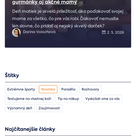
gurmánky aj akčné mamy
Deň matiek je skvelá príležitosť, ako poďakovať svojej
mame za všetko, čo pre vás robí. Ďakovať nemusíte
len slovne, čo pridať aj nejaký skvelý darček?
Darina Volochová
2. 5. 2026
Štítky
Extrémne športy
Novinka
Poradňa
Rozhovory
Testujeme na vlastnej koži
Tip na nákup
Vyskúšali sme za vás
Významný deň
Zaujímavosti
Najčítanejšie články