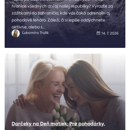
hranice všedných dní aj našej republiky? Vyrazte za
zážitkami do zahraničia, kde vás čaká adrenalín aj
pohodové leháro. Záleží, či si lepšie oddýchnete
aktívne, alebo s
...
Ľubomíra Trulik
14. 7. 2026
Darčeky na Deň matiek: Pre pohodárky,