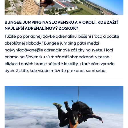
BUNGEE JUMPING NA SLOVENSKU A V OKOLÍ: KDE ZAŽIŤ
NAJLEPŠÍ ADRENALÍNOVÝ ZOSKOK?
Túžite po poriadnej dávke adrenalínu, búšení srdca a pocite
absolútnej slobody? Bungee jumping patrí medzi
najvyhľadávanejšie adrenalínové zážitky na svete. Hoci
priamo na Slovensku sú možnosti obmedzené, v tesnej
blízkosti našich hraníc nájdete lokality, ktoré vám vyrazia
dych. Zistite, kde všade môžete prekonať sami seba.