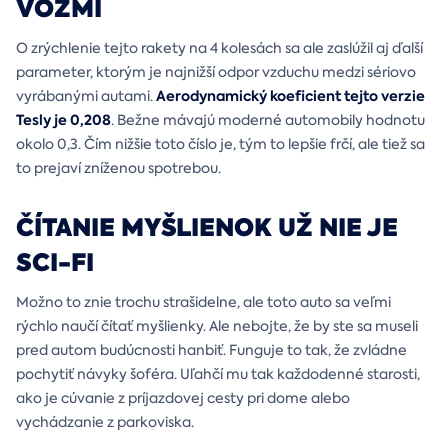
VOZMI
O zrýchlenie tejto rakety na 4 kolesách sa ale zaslúžil aj ďalší
parameter, ktorým je najnižší odpor vzduchu medzi sériovo
Aerodynamický koeficient tejto verzie
vyrábanými autami.
Tesly je 0,208
. Bežne mávajú moderné automobily hodnotu
okolo 0,3. Čím nižšie toto číslo je, tým to lepšie frčí, ale tiež sa
to prejaví zníženou spotrebou.
ČÍTANIE MYŠLIENOK UŽ NIE JE
SCI-FI
Možno to znie trochu strašidelne, ale toto auto sa veľmi
rýchlo naučí čítať myšlienky. Ale nebojte, že by ste sa museli
pred autom budúcnosti hanbiť. Funguje to tak, že zvládne
pochytiť návyky šoféra. Uľahčí mu tak každodenné starosti,
ako je cúvanie z príjazdovej cesty pri dome alebo
vychádzanie z parkoviska.