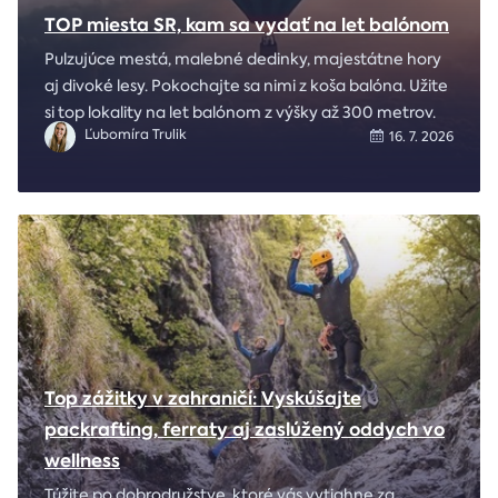
TOP miesta SR, kam sa vydať na let balónom
Pulzujúce mestá, malebné dedinky, majestátne hory
aj divoké lesy. Pokochajte sa nimi z koša balóna. Užite
si top lokality na let balónom z výšky až 300 metrov.
Ľubomíra Trulik
16. 7. 2026
Top zážitky v zahraničí: Vyskúšajte
packrafting, ferraty aj zaslúžený oddych vo
wellness
Túžite po dobrodružstve, ktoré vás vytiahne za