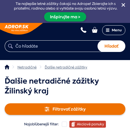
Tie najlepšie letné zážitky čakajú na Adrope! Zbierajte ich s
priateľmi, rodinou alebo si vyhláste svoju osobnú letnú výzvu.
Inšpirujte ma >
Menu
Hľadať
Netradičné
Ďalšie netradičné zážitky
Ďalšie netradičné zážitky
Žilinský kraj
Filtrovať zážitky
Najobľúbenejší filter:
Akciové ponuky