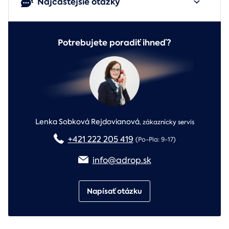
Najčastejšie otázky
Potrebujete poradiť ihneď?
Lenka Sobková Rejdovianová
,
zákaznícky servis
+421 222 205 419
(Po-Pia: 9-17)
info@adrop.sk
Napísať otázku