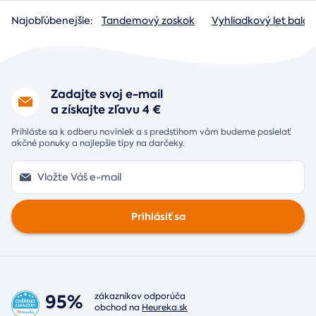
Najobľúbenejšie:
Tandemový zoskok
Vyhliadkový let baló
Zadajte svoj e-mail
a získajte zľavu 4 €
Prihláste sa k odberu noviniek a s predstihom vám budeme posielať
akčné ponuky a najlepšie tipy na darčeky.
Prihlásiť sa
95%
zákazníkov odporúča
obchod na
Heureka.sk