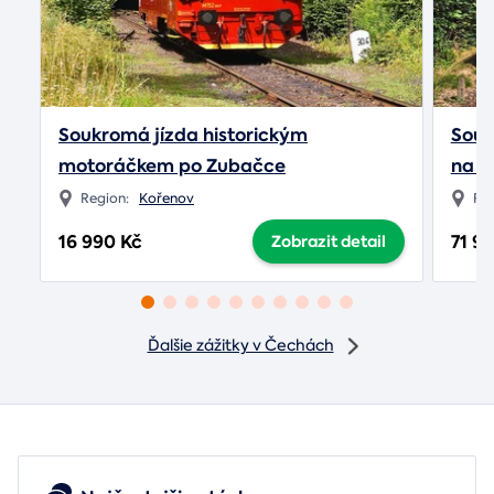
Soukromá jízda historickým
Souk
motoráčkem po Zubačce
na Z
Region:
Kořenov
Re
16 990 Kč
71 9
Zobrazit detail
Ďalšie zážitky v Čechách