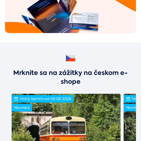
Mrknite sa na zážitky na českom e-
shope
Volný termín od 09.08.2026
Voln
Novinka
Novink