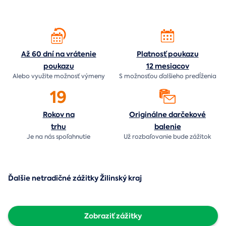
Až 60 dní na vrátenie
Platnosť poukazu
poukazu
12 mesiacov
Alebo využite možnosť výmeny
S možnosťou ďalšieho predĺženia
19
Rokov na
Originálne darčekové
trhu
balenie
Je na nás
spoľahnutie
Už rozbaľovanie bude
zážitok
Ďalšie netradičné zážitky Žilinský kraj
Zobraziť zážitky