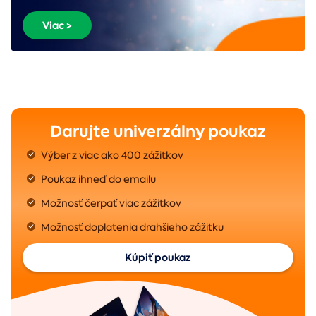
Viac >
Darujte univerzálny poukaz
Výber z viac ako 400 zážitkov
Poukaz ihneď do emailu
Možnosť čerpať viac zážitkov
Možnosť doplatenia drahšieho zážitku
Kúpiť poukaz