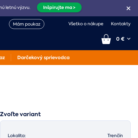
Inšpirujte ma >
nú letnú výzvu.
Všetko o nákupe
Kontakty
Mám poukaz
0 €
az
Darčekový sprievodca
Zvoľte variant
Lokalita:
Trenčín