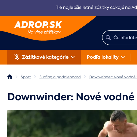
Tie najlepšie letné zážitky čakajú na Ad
Zážitkové kategórie
Podľa lokality
Šport
Surfing a paddleboard
Downwinder: Nové vodné 
Downwinder: Nové vodné 