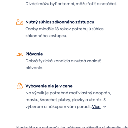
Diváci môžu byť prítomní, môžu fotiť a natáčať.
Nutný súhlas zákonného zástupcu
Osoby mladšie 18 rokov potrebujú súhlas
zákonného zástupcu.
Plávanie
Dobrá fyzická kondícia a nutná znalosť
plávania.
Vybavenie nie je v cene
Na výcvik je potrebné mať vlastný neoprén,
masku, šnorchel, plutvy, plavky a uterák. S
výberom a nákupom vám poradí
...
Více
Naskočte na veternú vlnu zábavy a užívajte si okamihy s