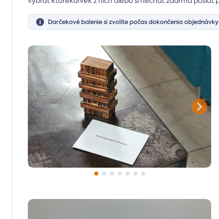
vybrať ktorékoľvek z nich alebo si nechať zdarma poslať 
Darčekové balenie si zvolíte počas dokončenia objednávky 