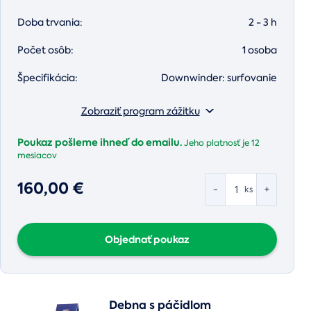
Doba trvania:
2 - 3 h
Počet osôb:
1 osoba
Špecifikácia:
Downwinder: surfovanie
Zobraziť program zážitku
Poukaz pošleme ihneď do emailu.
Jeho platnosť je
12
mesiacov
160,00 €
-
+
ks
Objednať poukaz
Debna s páčidlom