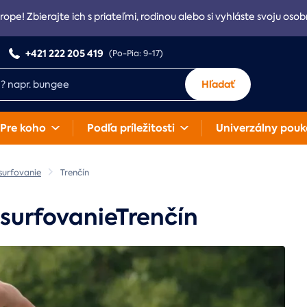
rope! Zbierajte ich s priateľmi, rodinou alebo si vyhláste svoju osob
+421 222 205 419
(Po-Pia: 9-17)
Hľadať
Pre koho
Podľa príležitosti
Univerzálny pouk
surfovanie
Trenčín
surfovanieTrenčín