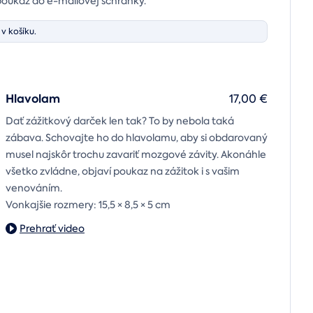
poukaz do e-mailovej schránky.
v košíku.
Hlavolam
17,00 €
Dať zážitkový darček len tak? To by nebola taká
zábava. Schovajte ho do hlavolamu, aby si obdarovaný
musel najskôr trochu zavariť mozgové závity. Akonáhle
všetko zvládne, objaví poukaz na zážitok i s vašim
venováním.
Vonkajšie rozmery: 15,5 × 8,5 × 5 cm
Prehrať video