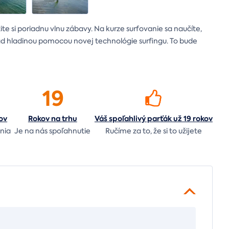
te si poriadnu vlnu zábavy. Na kurze surfovanie sa naučíte,
nad hladinou pomocou novej technológie surfingu. To bude
19
ov
Rokov na
trhu
Váš spoľahlivý parťák už 19 rokov
nia
Je na nás
spoľahnutie
Ručíme za to,
že si to užijete