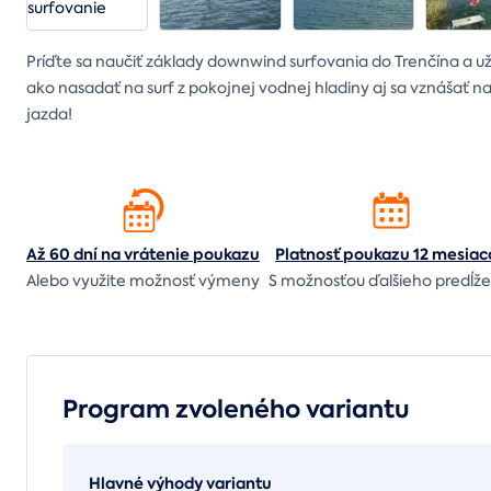
Príďte sa naučiť základy downwind surfovania do Trenčína a uži
ako nasadať na surf z pokojnej vodnej hladiny aj sa vznášať 
jazda!
Až 60 dní na vrátenie
poukazu
Platnosť poukazu 12 mesiac
Alebo využite možnosť výmeny
S možnosťou ďalšieho predĺže
Program zvoleného variantu
Hlavné výhody variantu