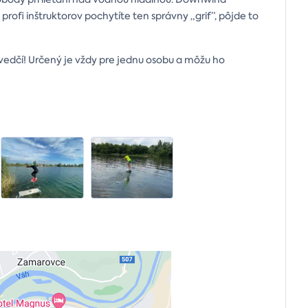
profi inštruktorov pochytíte ten správny „grif”, pôjde to
vedčí! Určený je vždy pre jednu osobu a môžu ho