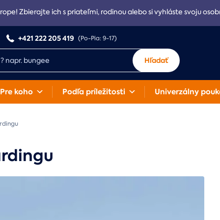
rope! Zbierajte ich s priateľmi, rodinou alebo si vyhláste svoju osob
+421 222 205 419
(Po-Pia: 9-17)
Hľadať
Pre koho
Podľa príležitosti
Univerzálny pouk
rdingu
ardingu