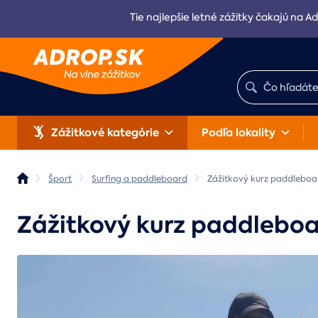
Tie najlepšie letné zážitky čakajú na Ad
Zážitkové kategórie
Podľa lokality
Šport
Surfing a paddleboard
Zážitkový kurz paddleboa
Zážitkový kurz paddlebo