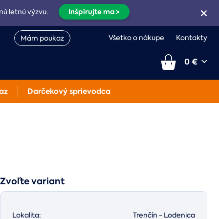
Inšpirujte ma >
nú letnú výzvu.
Všetko o nákupe
Kontakty
Mám poukaz
0 €
az
Darčekový sprievodca
Zvoľte variant
Lokalita:
Trenčín - Lodenica