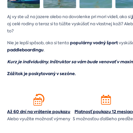
Aj vy ste už na jazere alebo na dovolenke pri mori videli, ako si
aj celé rodiny a teraz si to túžite vyskúšať na vlastnej koži? Al
to?
populárny vodný šport
Nie je lepší spôsob, ako si tento
vyskúš
paddleboardingu
.
Kurz je individuálny. Inštruktor sa vám bude venovať v max
Zážitok je poskytovaný v sezóne.
Až 60 dní na vrátenie
poukazu
Platnosť poukazu 12 mesiac
Alebo využite možnosť výmeny
S možnosťou ďalšieho predĺže