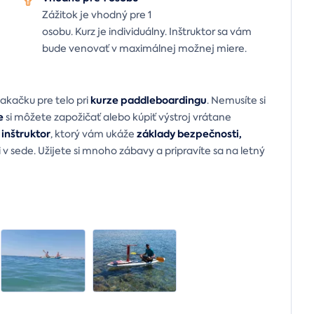
Zážitok je vhodný pre 1
osobu.
Kurz je individuálny. Inštruktor sa vám
bude venovať v maximálnej možnej miere.
kurze paddleboardingu
akačku pre telo pri
. Nemusíte si
e
si môžete zapožičať alebo kúpiť výstroj vrátane
inštruktor
základy bezpečnosti,
, ktorý vám ukáže
či v sede. Užijete si mnoho zábavy a pripravíte sa na letný