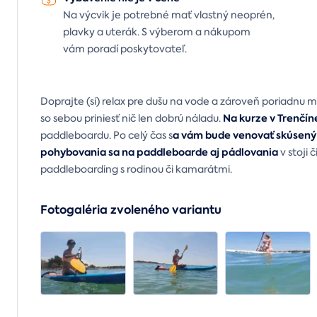
Na výcvik je potrebné mať vlastný neoprén,
plavky a uterák. S výberom a nákupom
vám poradí poskytovateľ.
Doprajte (si) relax pre dušu na vode a zároveň poriadnu m
Na kurze v Trenčín
so sebou priniesť nič len dobrú náladu.
a vám bude venovať skúsený 
paddleboardu. Po celý čas s
pohybovania sa na paddleboarde aj pádlovania
v stoji 
paddleboarding s rodinou či kamarátmi.
Fotogaléria zvoleného variantu