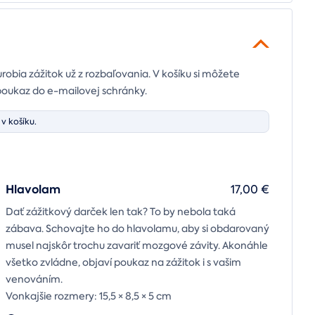
urobia zážitok už z rozbaľovania. V košíku si môžete
poukaz do e-mailovej schránky.
v košíku.
Hlavolam
17,00 €
Dať zážitkový darček len tak? To by nebola taká
zábava. Schovajte ho do hlavolamu, aby si obdarovaný
musel najskôr trochu zavariť mozgové závity. Akonáhle
všetko zvládne, objaví poukaz na zážitok i s vašim
venováním.
Vonkajšie rozmery: 15,5 × 8,5 × 5 cm