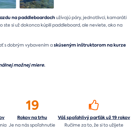
jazdu na paddleboardoch
užívajú páry, jednotlivci, kamaráti
ebo ste si už dokonca kúpili paddleboard, ale neviete, ako na
skúseným inštruktorom na kurze
ať s dobrým vybavením a
imálnej možnej miere.
19
ov
Rokov na
trhu
Váš spoľahlivý parťák už 19 rokov
nia
Je na nás
spoľahnutie
Ručíme za to,
že si to užijete