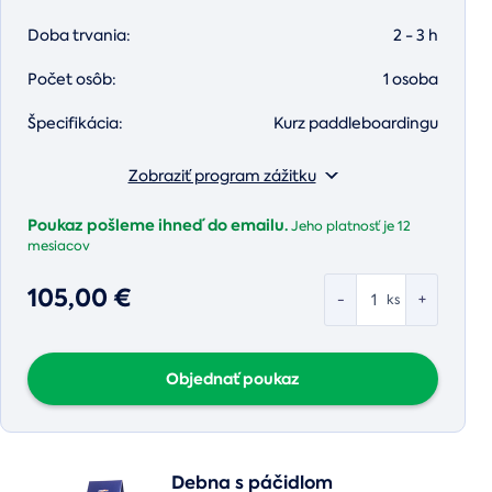
Doba trvania:
2 - 3 h
Počet osôb:
1 osoba
Špecifikácia:
Kurz paddleboardingu
Zobraziť program zážitku
Poukaz pošleme ihneď do emailu.
Jeho platnosť je
12
mesiacov
105,00 €
-
+
ks
Objednať poukaz
Debna s páčidlom