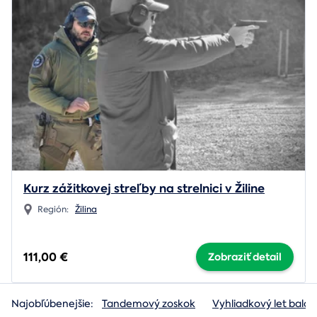
Kurz zážitkovej streľby na strelnici v Žiline
Región:
Žilina
111,00 €
Zobraziť detail
Najobľúbenejšie:
Tandemový zoskok
Vyhliadkový let baló