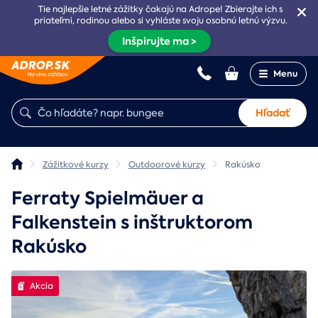
Tie najlepšie letné zážitky čakajú na Adrope! Zbierajte ich s
priateľmi, rodinou alebo si vyhláste svoju osobnú letnú výzvu.
Inšpirujte ma >
Menu
Hľadať
Zážitkové kurzy
Outdoorové kurzy
Rakúsko
Ferraty Spielmäuer a
Falkenstein s inštruktorom
Rakúsko
Akcia