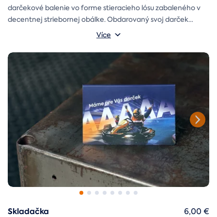
darčekové balenie vo forme stieracieho lósu zabaleného v
decentnej striebornej obálke. Obdarovaný svoj darček
objaví až po chvíľke napätia počas stierania. Jedno je isté, u
Více
nás je každý lós výherný!
Skladačka
6,00 €