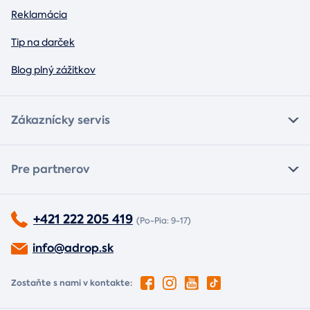
Reklamácia
Tip na darček
Blog plný zážitkov
Zákaznícky servis
Pre partnerov
+421 222 205 419
(Po-Pia: 9-17)
info@adrop.sk
Zostaňte s nami v kontakte: