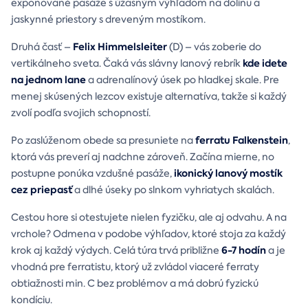
exponované pasáže s úžasným výhľadom na dolinu a
jaskynné priestory s dreveným mostíkom.
Felix Himmelsleiter
Druhá časť –
(D) – vás zoberie do
kde idete
vertikálneho sveta. Čaká vás slávny lanový rebrík
na jednom lane
a adrenalínový úsek po hladkej skale. Pre
menej skúsených lezcov existuje alternatíva, takže si každý
zvolí podľa svojich schopností.
ferratu Falkenstein
Po zaslúženom obede sa presuniete na
,
ktorá vás preverí aj nadchne zároveň. Začína mierne, no
ikonický lanový mostík
postupne ponúka vzdušné pasáže,
cez priepasť
a dlhé úseky po slnkom vyhriatych skalách.
Cestou hore si otestujete nielen fyzičku, ale aj odvahu. A na
vrchole? Odmena v podobe výhľadov, ktoré stoja za každý
6-7 hodín
krok aj každý výdych. Celá túra trvá približne
a je
vhodná pre ferratistu, ktorý už zvládol viaceré ferraty
obtiažnosti min. C bez problémov a má dobrú fyzickú
kondíciu.