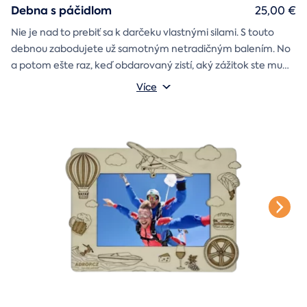
Debna s páčidlom
25,00 €
Nie je nad to prebiť sa k darčeku vlastnými silami. S touto
debnou zabodujete už samotným netradičným balením. No
a potom ešte raz, keď obdarovaný zistí, aký zážitok ste mu
darčekovú skladačku
vybrali. Debna obsahuje
Vonkajšie rozmery: 20 × 20 × 20 cm
s poukazom
Více
na vami vybraný zážitok. A ak budete chcieť, tak aj
štýlové tričko
na pamiatku. Motív debny môžete vybrať s
k svadbe, Vianociam
z lásky
prianím
alebo len tak
.