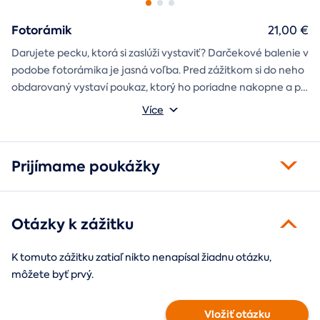
Fotorámik
21,00 €
Darujete pecku, ktorá si zaslúži vystaviť? Darčekové balenie v
podobe fotorámika je jasná voľba. Pred zážitkom si do neho
obdarovaný vystaví poukaz, ktorý ho poriadne nakopne a po
absolvovaní tam poputuje fotka zo zážitku, ktorá pri každom
Môžete vybrať z motívov balónový, tunelový a univerzálny
Více
pohľade oživí spomienky.
fotorámik.
Prijímame poukážky
Otázky k zážitku
K tomuto zážitku zatiaľ nikto nenapísal žiadnu otázku,
môžete byť prvý.
Vložiť otázku