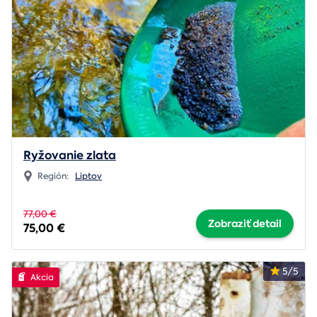
Ryžovanie zlata
Región:
Liptov
77,00 €
Zobraziť detail
75,00 €
5/5
Akcia