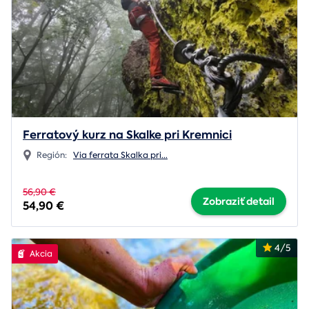
Ferratový kurz na Skalke pri Kremnici
Región:
Via ferrata Skalka pri
...
56,90 €
Zobraziť detail
54,90 €
4/5
Akcia