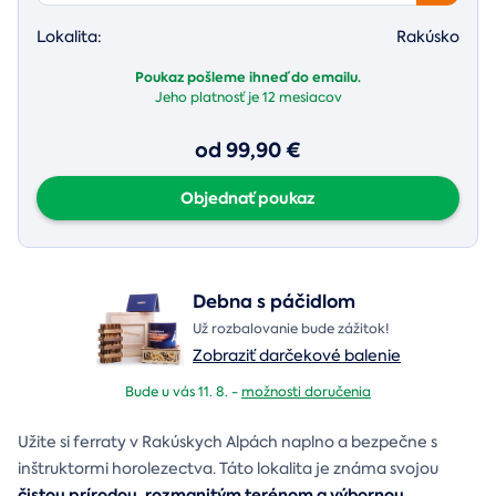
Lokalita:
Rakúsko
Poukaz pošleme ihneď do emailu.
Jeho platnosť je
12 mesiacov
od 99,90 €
Objednať poukaz
Debna s páčidlom
Už rozbalovanie bude zážitok!
Zobraziť darčekové balenie
Bude u vás 11. 8. -
možnosti doručenia
Užite si ferraty v Rakúskych Alpách naplno a bezpečne s
inštruktormi horolezectva. Táto lokalita je známa svojou
čistou prírodou, rozmanitým terénom a výbornou