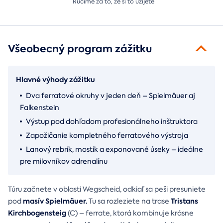
Ručíme za to,
že si to užijete
Všeobecný program zážitku
Hlavné výhody zážitku
Dva ferratové okruhy v jeden deň –
Spielmäuer aj
Falkenstein
Výstup pod dohľadom profesionálneho inštruktora
Zapožičanie kompletného ferratového výstroja
Lanový rebrík, mostík a exponované úseky
– ideálne
pre milovníkov adrenalínu
Túru začnete v oblasti Wegscheid, odkiaľ sa peši presuniete
masív Spielmäuer.
Tristans
pod
Tu sa rozleziete na trase
Kirchbogensteig
(C) – ferrate, ktorá kombinuje krásne