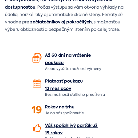
dostupnosťou
. Počas výstupu sa vám otvoria výhľady na
údolia, horské lúky aj dramatické skalné steny. Ferraty sú
začiatočníkov aj pokročilých
vhodné pre
, s možnosťou
výberu obtiažnosti a bezpečným istením po celej trase.
Až 60 dní na vrátenie
poukazu
Alebo využite možnosť výmeny
Platnosť poukazu
12 mesiacov
Bez možnosti ďalšieho predĺženia
19
Rokov na
trhu
Je na nás
spoľahnutie
Váš spoľahlivý parťák už
19 rokov