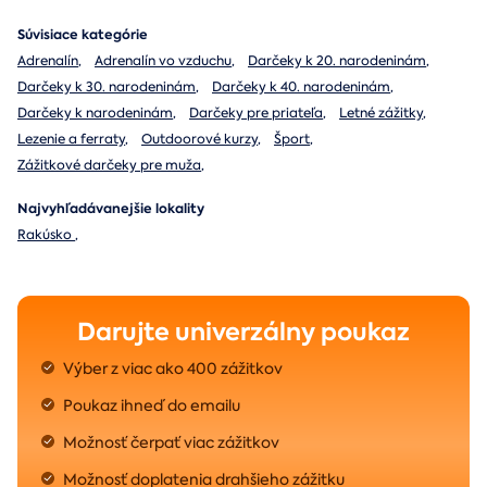
Súvisiace kategórie
Adrenalín
,
Adrenalín vo vzduchu
,
Darčeky k 20. narodeninám
,
Darčeky k 30. narodeninám
,
Darčeky k 40. narodeninám
,
Darčeky k narodeninám
,
Darčeky pre priateľa
,
Letné zážitky
,
Lezenie a ferraty
,
Outdoorové kurzy
,
Šport
,
Zážitkové darčeky pre muža
,
Najvyhľadávanejšie lokality
Rakúsko
,
Darujte univerzálny poukaz
Výber z viac ako 400 zážitkov
Poukaz ihneď do emailu
Možnosť čerpať viac zážitkov
Možnosť doplatenia drahšieho zážitku