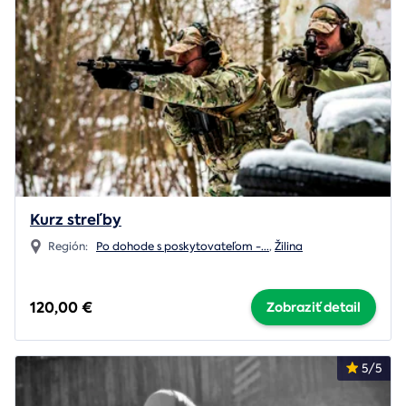
Kurz streľby
Región:
Po dohode s poskytovateľom -
...
,
Žilina
120,00 €
Zobraziť detail
5/5