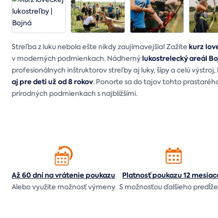
kurz lov
Streľba z luku nebola ešte nikdy zaujímavejšia! Zažite
lukostrelecký areál 
v moderných podmienkach. Nádherný
profesionálnych inštruktorov streľby aj luky, šípy a celú výstroj,
aj pre deti už od 8 rokov
. Ponorte sa do tajov tohto prastaréh
prírodných podmienkach s najbližšími.
Až 60 dní na vrátenie
poukazu
Platnosť poukazu 12 mesiac
Alebo využite možnosť výmeny
S možnosťou ďalšieho predĺže