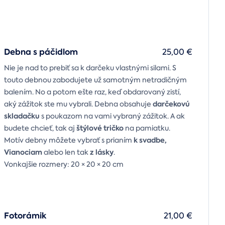
Debna s páčidlom
25,00 €
Nie je nad to prebiť sa k darčeku vlastnými silami. S
touto debnou zabodujete už samotným netradičným
balením. No a potom ešte raz, keď obdarovaný zistí,
darčekovú
aký zážitok ste mu vybrali. Debna obsahuje
skladačku
s poukazom na vami vybraný zážitok. A ak
štýlové tričko
budete chcieť, tak aj
na pamiatku.
k svadbe,
Motív debny môžete vybrať s prianím
Vianociam
z lásky
alebo len tak
.
Vonkajšie rozmery: 20 × 20 × 20 cm
Fotorámik
21,00 €