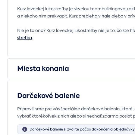
Kurz loveckej lukostreľby je skvelou teambuildingovou ak
a niekoho ním prekvapiť. Kurz prebieha v hale alebo v pr
Nie je to ono? Kurz loveckej lukostreľby nie je to, čo ste h
streľba
.
Miesta konania
Darčekové balenie
Pripravili sme pre vás špeciálne darčekové balenia, ktoré 
vybrať ktorékoľvek z nich alebo si nechať zdarma poslať 
Darčekové balenie si zvolíte počas dokončenia objednávky 