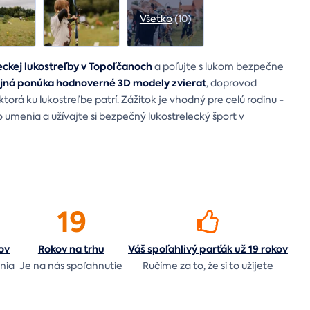
Všetko
(10)
eckej lukostreľby v Topoľčanoch
a poľujte s lukom bezpečne
Bojná ponúka hodnoverné 3D modely zvierat
, doprovod
 ktorá ku lukostreľbe patrí. Zážitok je vhodný pre celú rodinu -
o umenia a užívajte si bezpečný lukostrelecký šport v
19
ov
Rokov na
trhu
Váš spoľahlivý parťák už 19 rokov
nia
Je na nás
spoľahnutie
Ručíme za to,
že si to užijete