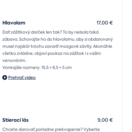
Hlavolam
17,00 €
Dať zážitkový darček len tak? To by nebola taká
zábava. Schovajte ho do hlavolamu, aby si obdarovaný
musel najskôr trochu zavariť mozgové závity. Akonáhle
všetko zvládne, objaví poukaz na zážitok i s vašim
venováním.
Vonkajšie rozmery: 15,5 × 8,5 × 5 cm
Prehrať video
Stierací lós
9,00 €
Chcete darovať poriadne prekvapenie? Vyberte