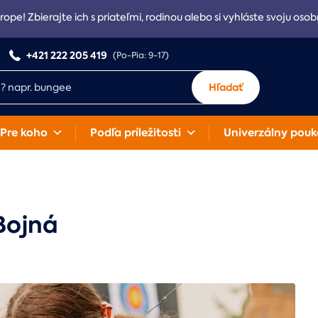
rope! Zbierajte ich s priateľmi, rodinou alebo si vyhláste svoju osob
+421 222 205 419
(Po-Pia: 9-17)
Hľadať
Pre koho
Podľa príležitosti
Univerzálny pouk
 Bojná