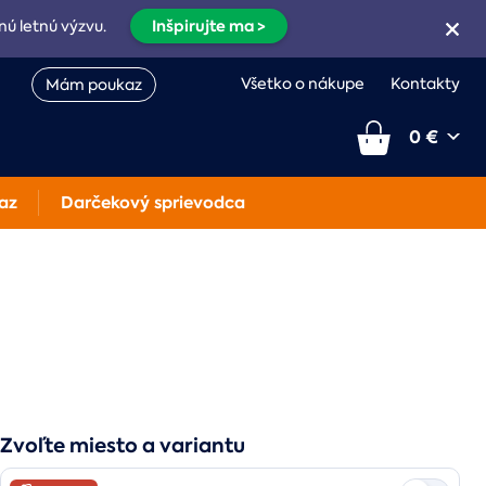
Inšpirujte ma >
nú letnú výzvu.
Všetko o nákupe
Kontakty
Mám poukaz
0 €
az
Darčekový sprievodca
Zvoľte miesto a variantu