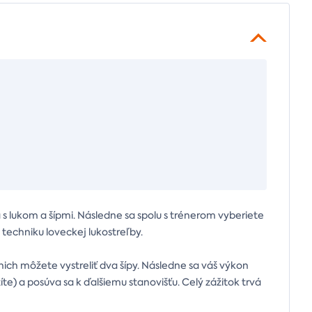
 lukom a šípmi. Následne sa spolu s trénerom vyberiete
u techniku loveckej lukostreľby.
ich môžete vystreliť dva šípy. Následne sa váš výkon
te) a posúva sa k ďalšiemu stanovišťu. Celý zážitok trvá