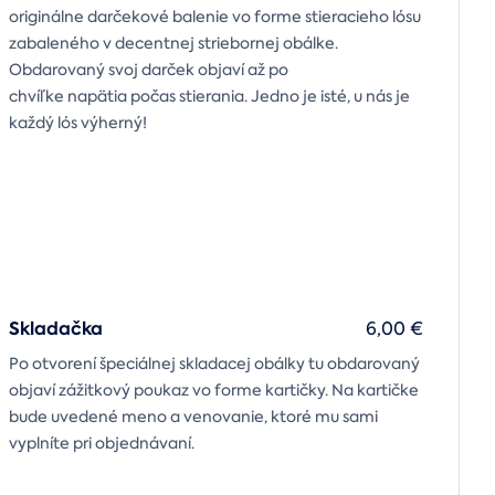
originálne darčekové balenie vo forme stieracieho lósu
zabaleného v decentnej striebornej obálke.
Obdarovaný svoj darček objaví až po
chvíľke napätia počas stierania. Jedno je isté, u nás je
každý lós výherný!
Skladačka
6,00 €
Po otvorení špeciálnej skladacej obálky tu obdarovaný
objaví zážitkový poukaz vo forme kartičky. Na kartičke
bude uvedené meno a venovanie, ktoré mu sami
vyplníte pri objednávaní.