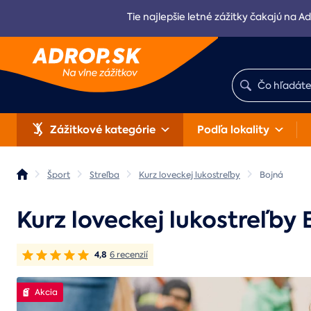
Tie najlepšie letné zážitky čakajú na Ad
Zážitkové kategórie
Podľa lokality
Šport
Streľba
Kurz loveckej lukostreľby
Bojná
Kurz loveckej lukostreľby
4,8
6 recenzií
Akcia