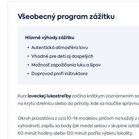
Všeobecný program zážitku
Hlavné výhody zážitku
Autentická atmosféra lovu
Vhodné pre deti aj dospelých
Možnosť zapožičania luku a šípov
Doprovod profi inštruktora
loveckej lukostreľby
Kurz
začína krátkym zoznámením sa s
na krytú strelnicu alebo do prírody, kde sa naučíte správn
Okruh pozostáva z cca 10-14 modelov, pričom na každý z n
vyhodnotí, zapíšu sa body (ak medzi sebou v skupine súťaží
60 minút hodiny alebo 120 minút poďla výberu lokality.