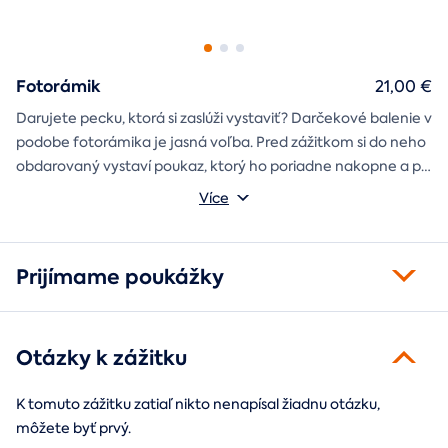
Fotorámik
21,00 €
Darujete pecku, ktorá si zaslúži vystaviť? Darčekové balenie v
podobe fotorámika je jasná voľba. Pred zážitkom si do neho
obdarovaný vystaví poukaz, ktorý ho poriadne nakopne a po
absolvovaní tam poputuje fotka zo zážitku, ktorá pri každom
Môžete vybrať z motívov balónový, tunelový a univerzálny
Více
pohľade oživí spomienky.
fotorámik.
Prijímame poukážky
Otázky k zážitku
K tomuto zážitku zatiaľ nikto nenapísal žiadnu otázku,
môžete byť prvý.