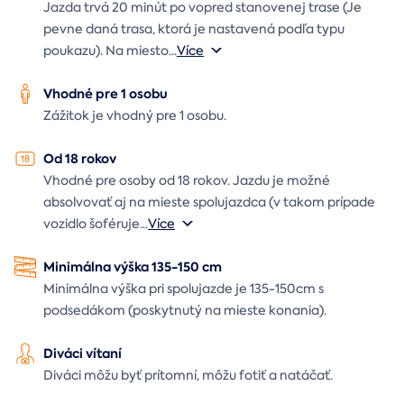
Jazda trvá 20 minút po vopred stanovenej trase (Je
pevne daná trasa, ktorá je nastavená podľa typu
poukazu). Na miesto
...
Více
Vhodné pre 1 osobu
Zážitok je vhodný pre 1 osobu.
Od 18 rokov
Vhodné pre osoby od 18 rokov. Jazdu je možné
absolvovať aj na mieste spolujazdca (v takom prípade
vozidlo šoféruje
...
Více
Minimálna výška 135-150 cm
Minimálna výška pri spolujazde je 135-150cm s
podsedákom (poskytnutý na mieste konania).
Diváci vítaní
Diváci môžu byť prítomní, môžu fotiť a natáčať.