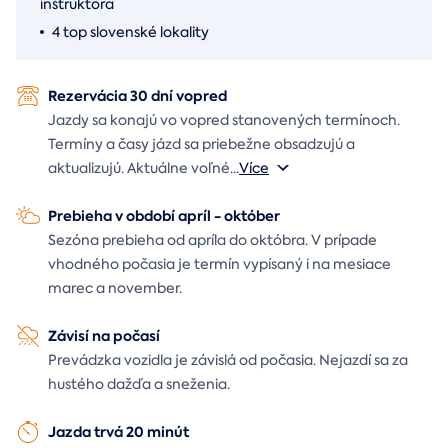
inštruktora
4 top slovenské lokality
Rezervácia 30 dní vopred
Jazdy sa konajú vo vopred stanovených termínoch.
Termíny a časy jázd sa priebežne obsadzujú a
aktualizujú. Aktuálne voľné
...
Více
Prebieha v období apríl - október
Sezóna prebieha od apríla do októbra. V prípade
vhodného počasia je termín vypísaný i na mesiace
marec a november.
Závisí na počasí
Prevádzka vozidla je závislá od počasia. Nejazdí sa za
hustého dažďa a sneženia.
Jazda trvá 20 minút