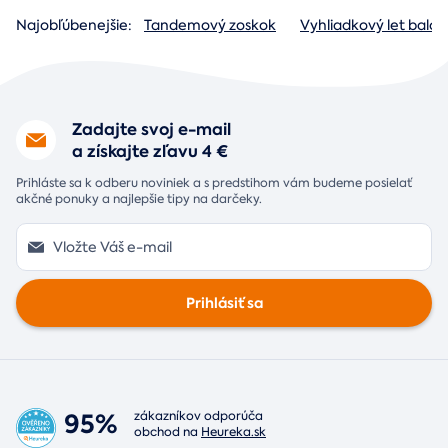
Najobľúbenejšie:
Tandemový zoskok
Vyhliadkový let baló
Zadajte svoj e-mail
a získajte zľavu 4 €
Prihláste sa k odberu noviniek a s predstihom vám budeme posielať
akčné ponuky a najlepšie tipy na darčeky.
Prihlásiť sa
95%
zákazníkov odporúča
obchod na
Heureka.sk