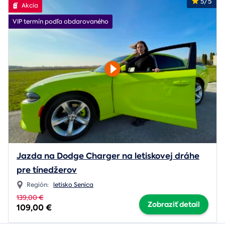
5/5
Akcia
VIP termín podľa obdarovaného
Jazda na Dodge Charger na letiskovej dráhe
pre tínedžerov
Región:
letisko Senica
139,00 €
Zobraziť detail
109,00 €