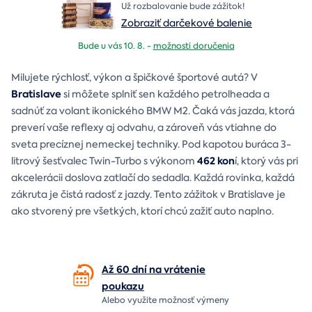
Už rozbalovanie bude zážitok!
Zobraziť darčekové balenie
Bude u vás 10. 8. -
možnosti doručenia
Milujete rýchlosť, výkon a špičkové športové autá? V
Bratislave
si môžete splniť sen každého petrolheada a
sadnúť za volant ikonického BMW M2. Čaká vás jazda, ktorá
preverí vaše reflexy aj odvahu, a zároveň vás vtiahne do
sveta precíznej nemeckej techniky. Pod kapotou buráca 3-
462 kon
litrový šesťvalec Twin-Turbo s výkonom
í, ktorý vás pri
akcelerácii doslova zatlačí do sedadla. Každá rovinka, každá
zákruta je čistá radosť z jazdy. Tento zážitok v Bratislave je
ako stvorený pre všetkých, ktorí chcú zažiť auto naplno.
Až 60 dní na vrátenie
poukazu
Alebo využite možnosť výmeny