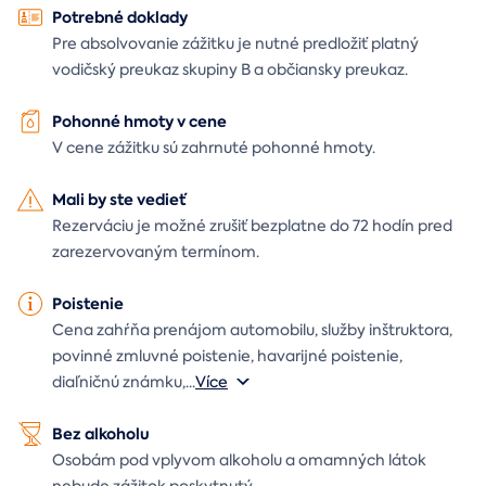
Potrebné doklady
Pre absolvovanie zážitku je nutné predložiť platný
vodičský preukaz skupiny B a občiansky preukaz.
Pohonné hmoty v cene
V cene zážitku sú zahrnuté pohonné hmoty.
Mali by ste vedieť
Rezerváciu je možné zrušiť bezplatne do 72 hodín pred
zarezervovaným termínom.
Poistenie
Cena zahŕňa prenájom automobilu, služby inštruktora,
povinné zmluvné poistenie, havarijné poistenie,
diaľničnú známku,
...
Více
Bez alkoholu
Osobám pod vplyvom alkoholu a omamných látok
nebude zážitok poskytnutý.