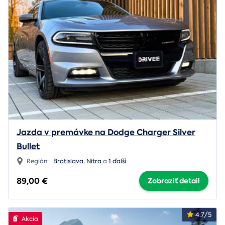
Jazda v premávke na Dodge Charger Silver
Bullet
Región:
Bratislava
,
Nitra
a
1 ďalší
89,00 €
Zobraziť detail
4.7/5
Akcia