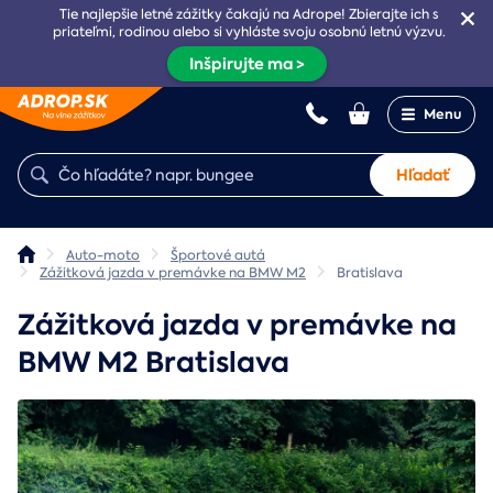
Tie najlepšie letné zážitky čakajú na Adrope! Zbierajte ich s
priateľmi, rodinou alebo si vyhláste svoju osobnú letnú výzvu.
Inšpirujte ma >
Menu
Hľadať
Auto-moto
Športové autá
Zážitková jazda v premávke na BMW M2
Bratislava
Zážitková jazda v premávke na
BMW M2 Bratislava