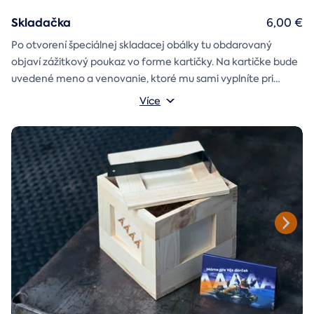
Skladačka
6,00 €
Po otvorení špeciálnej skladacej obálky tu obdarovaný
objaví zážitkový poukaz vo forme kartičky. Na kartičke bude
uvedené meno a venovanie, ktoré mu sami vyplníte pri
objednávaní.
Více