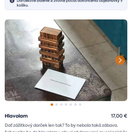
Darčekové balenie si zvolíte počas dokončenia objednávky v
košíku.
Hlavolam
17,00 €
Dať zážitkový darček len tak? To by nebola taká zábava.