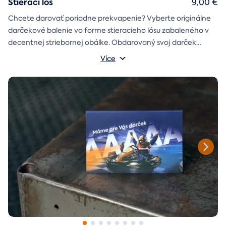
Stierací lós
9,00 €
Chcete darovať poriadne prekvapenie? Vyberte originálne
darčekové balenie vo forme stieracieho lósu zabaleného v
decentnej striebornej obálke. Obdarovaný svoj darček
objaví až po chvíľke napätia počas stierania. Jedno je isté, u
Více
nás je každý lós výherný!