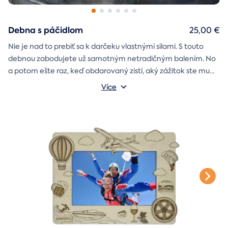
Debna s páčidlom
25,00 €
Nie je nad to prebiť sa k darčeku vlastnými silami. S touto
debnou zabodujete už samotným netradičným balením. No
a potom ešte raz, keď obdarovaný zistí, aký zážitok ste mu
darčekovú skladačku
vybrali. Debna obsahuje
Vonkajšie rozmery: 20 × 20 × 20 cm
s poukazom
Více
na vami vybraný zážitok. A ak budete chcieť, tak aj
štýlové tričko
na pamiatku. Motív debny môžete vybrať s
k svadbe, Vianociam
z lásky
prianím
alebo len tak
.