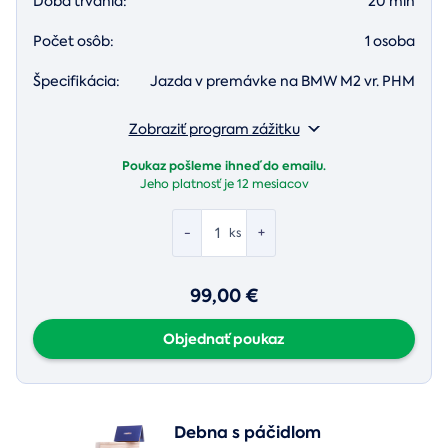
Doba trvania:
20 min
Počet osôb:
1 osoba
Špecifikácia:
Jazda v premávke na BMW M2 vr. PHM
Zobraziť program zážitku
Poukaz pošleme ihneď do emailu.
Jeho platnosť je
12 mesiacov
-
+
ks
99,00 €
Objednať poukaz
Debna s páčidlom