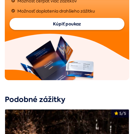
Možnosť čerpať viac zážitkov
Možnosť doplatenia drahšieho zážitku
Kúpiť poukaz
Podobné zážitky
5/5