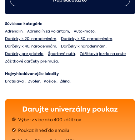
Napísať otázku
Súvisiace kategórie
Adrenalín
,
Adrenalín za volantom
,
Auto-moto
,
Darčeky k 20. narodeninám
,
Darčeky k 30. narodeninám
,
Darčeky k 40. narodeninám
,
Darčeky k narodeninám
,
Darčeky pre priateľa
,
Športové autá
,
Zážitková jazda na ceste
,
Zážitkové darčeky pre muža
,
Najvyhľadávanejšie lokality
Bratislava
,
Zvolen
,
Košice
,
Žilina
,
Darujte univerzálny poukaz
Výber z viac ako 400 zážitkov
Poukaz ihneď do emailu