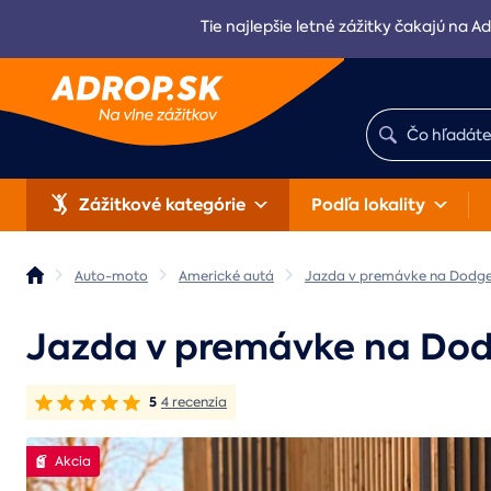
Tie najlepšie letné zážitky čakajú na Ad
Zážitkové kategórie
Podľa lokality
Auto-moto
Americké autá
Jazda v premávke na Dodge C
Jazda v premávke na Dodge
5
4 recenzia
Akcia