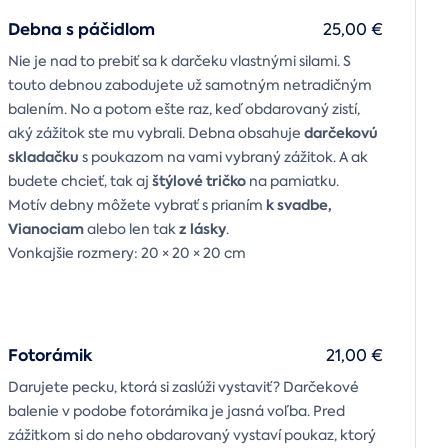
Debna s páčidlom
25,00 €
Nie je nad to prebiť sa k darčeku vlastnými silami. S
touto debnou zabodujete už samotným netradičným
balením. No a potom ešte raz, keď obdarovaný zistí,
darčekovú
aký zážitok ste mu vybrali. Debna obsahuje
skladačku
s poukazom na vami vybraný zážitok. A ak
štýlové tričko
budete chcieť, tak aj
na pamiatku.
k svadbe,
Motív debny môžete vybrať s prianím
Vianociam
z lásky
alebo len tak
.
Vonkajšie rozmery: 20 × 20 × 20 cm
Fotorámik
21,00 €
Darujete pecku, ktorá si zaslúži vystaviť? Darčekové
balenie v podobe fotorámika je jasná voľba. Pred
zážitkom si do neho obdarovaný vystaví poukaz, ktorý