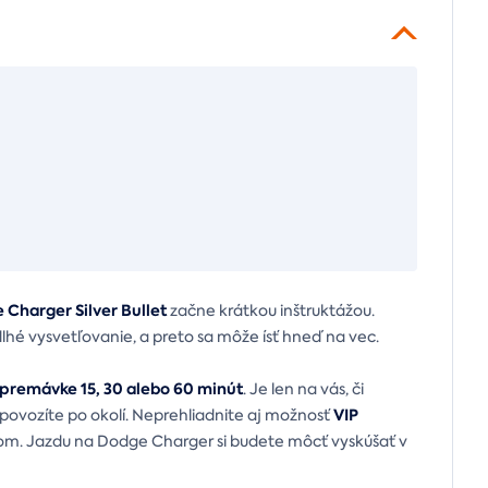
 Charger Silver Bullet
začne krátkou inštruktážou.
é vysvetľovanie, a preto sa môže ísť hneď na vec.
v premávke 15, 30 alebo 60 minút
. Je len na vás, či
VIP
 povozíte po okolí. Neprehliadnite aj možnosť
 Jazdu na Dodge Charger si budete môcť vyskúšať v