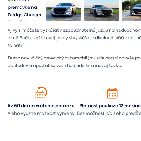
Aj vy si môžete vyskúšať nezabudnuteľnú jazdu na nadupanom
okolí. Počas zážitkovej jazdy si vyskúšate divokých 400 koní, b
sa patrí!
Tento novučičký americký automobil (muscle car) si navyše po
pohľadov a opúšťať sa vám ho bude len naozaj ťažko.
Až 60 dní na vrátenie
poukazu
Platnosť poukazu 12 mesiac
Alebo využite možnosť výmeny
Bez možnosti ďalšieho predĺž