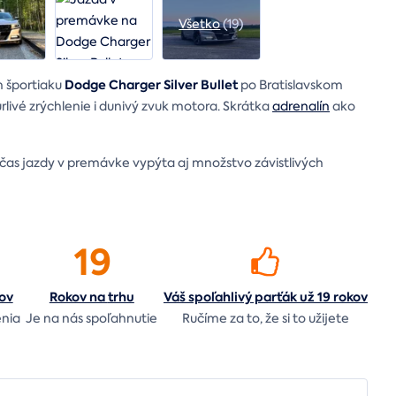
Všetko
(19)
Dodge Charger Silver Bullet
 športiaku
po Bratislavskom
úrlivé zrýchlenie i dunivý zvuk motora. Skrátka
adrenalín
ako
čas jazdy v premávke vypýta aj množstvo závistlivých
19
ov
Rokov na
trhu
Váš spoľahlivý parťák už 19 rokov
enia
Je na nás
spoľahnutie
Ručíme za to,
že si to užijete