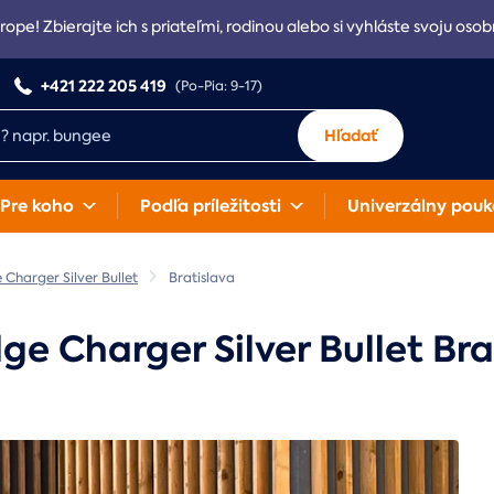
rope! Zbierajte ich s priateľmi, rodinou alebo si vyhláste svoju osob
+421 222 205 419
(Po-Pia: 9-17)
Hľadať
Pre koho
Podľa príležitosti
Univerzálny pouk
harger Silver Bullet
Bratislava
 Charger Silver Bullet Bra