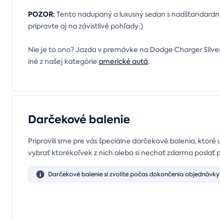
POZOR:
Tento nadupaný a luxusný sedan s nadštandardno
pripravte aj na závistlivé pohľady:)
Nie je to ono? Jazda v premávke na Dodge Charger Silver Bu
iné z našej kategórie
americké autá
.
Darčekové balenie
Pripravili sme pre vás špeciálne darčekové balenia, ktoré 
vybrať ktorékoľvek z nich alebo si nechať zdarma poslať 
Darčekové balenie si zvolíte počas dokončenia objednávky 