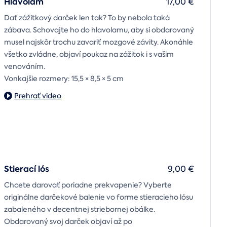
Hlavolam
17,00 €
Dať zážitkový darček len tak? To by nebola taká
zábava. Schovajte ho do hlavolamu, aby si obdarovaný
musel najskôr trochu zavariť mozgové závity. Akonáhle
všetko zvládne, objaví poukaz na zážitok i s vašim
venováním.
Vonkajšie rozmery: 15,5 × 8,5 × 5 cm
Prehrať video
Stierací lós
9,00 €
Chcete darovať poriadne prekvapenie? Vyberte
originálne darčekové balenie vo forme stieracieho lósu
zabaleného v decentnej striebornej obálke.
Obdarovaný svoj darček objaví až po