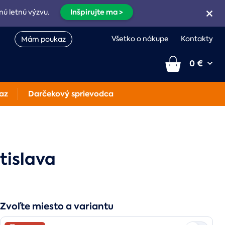
Inšpirujte ma >
nú letnú výzvu.
Všetko o nákupe
Kontakty
Mám poukaz
0 €
az
Darčekový sprievodca
tislava
Zvoľte miesto a variantu