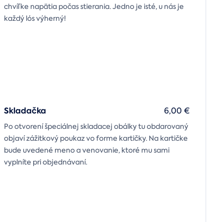
chvíľke napätia počas stierania. Jedno je isté, u nás je
každý lós výherný!
Skladačka
6,00 €
Po otvorení špeciálnej skladacej obálky tu obdarovaný
objaví zážitkový poukaz vo forme kartičky. Na kartičke
bude uvedené meno a venovanie, ktoré mu sami
vyplníte pri objednávaní.