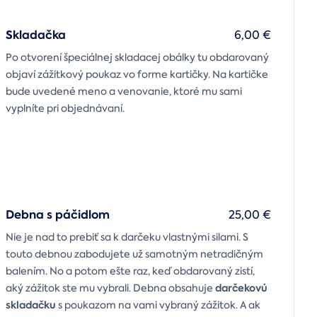
Skladačka
6,00 €
Po otvorení špeciálnej skladacej obálky tu obdarovaný
objaví zážitkový poukaz vo forme kartičky. Na kartičke
bude uvedené meno a venovanie, ktoré mu sami
vyplníte pri objednávaní.
Debna s páčidlom
25,00 €
Nie je nad to prebiť sa k darčeku vlastnými silami. S
touto debnou zabodujete už samotným netradičným
balením. No a potom ešte raz, keď obdarovaný zistí,
darčekovú
aký zážitok ste mu vybrali. Debna obsahuje
skladačku
s poukazom na vami vybraný zážitok. A ak