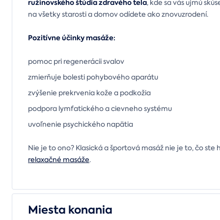
ružinovského štúdia
zdravého tela
, kde sa vás ujmú skús
na všetky starosti a domov odídete ako znovuzrodení.
Pozitívne účinky masáže:
pomoc pri regenerácii svalov
zmierňuje bolesti pohybového aparátu
zvýšenie prekrvenia kože a podkožia
podpora lymfatického a cievneho systému
uvoľnenie psychického napätia
Nie je to ono? Klasická a športová masáž nie je to, čo ste 
relaxačné masáže
.
Miesta konania