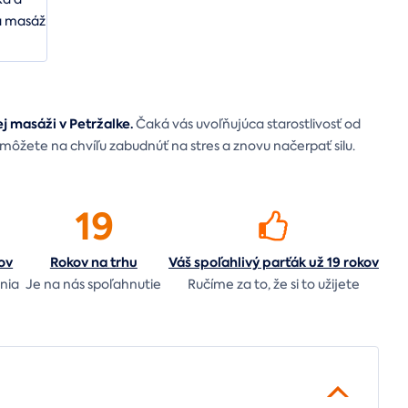
ej masáži v Petržalke.
Čaká vás uvoľňujúca starostlivosť od
žete na chvíľu zabudnúť na stres a znovu načerpať silu.
19
ov
Rokov na
trhu
Váš spoľahlivý parťák už 19 rokov
nia
Je na nás
spoľahnutie
Ručíme za to,
že si to užijete