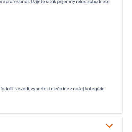
ení profesionáli. Užijete si tak príjemný relax, zabudnete
hľadali? Nevadí, vyberte si niečo iné z našej kategórie