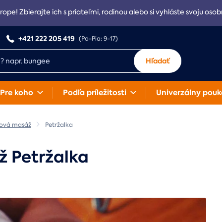
rope! Zbierajte ich s priateľmi, rodinou alebo si vyhláste svoju osob
+421 222 205 419
(Po-Pia: 9-17)
Hľadať
Pre koho
Podľa príležitosti
Univerzálny pouk
tová masáž
Petržalka
ž Petržalka