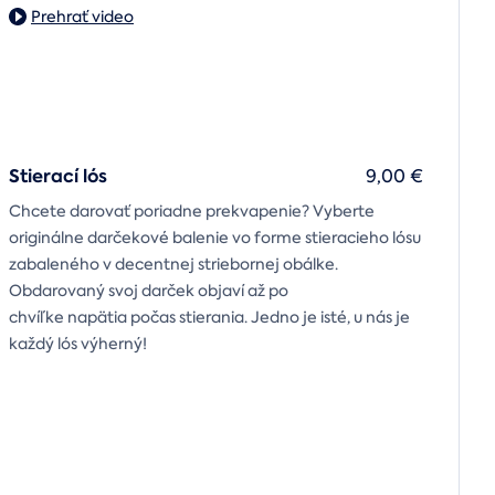
Prehrať video
Stierací lós
9,00 €
Chcete darovať poriadne prekvapenie? Vyberte
originálne darčekové balenie vo forme stieracieho lósu
zabaleného v decentnej striebornej obálke.
Obdarovaný svoj darček objaví až po
chvíľke napätia počas stierania. Jedno je isté, u nás je
každý lós výherný!