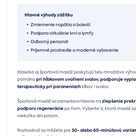
Hlavné výhody zážitku
Zmiernenie napätia a bolestí
Podpora cirkulácie krvi a lymfy
Odborný personál
Príjemné prostredie a moderné vybavenie
Klasická aj športová masáž poskytujú telu množstvo výhod
pri hĺbkovom uvoľnení svalov, podporuje vypla
pomáha
terapeuticky pri poraneniach
kĺbov i svalov.
zlepšenie prekr
Športová masáž sa zameriava hlavne na
podporu regenerácie
po ňom. Vyberte si, ktorá masáž sa p
niekoľko dní potom.
30- alebo 60-minútovú varia
Rozhodnúť sa môžete pre