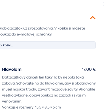
urobia zážitok už z rozbaľovania. V košíku si môžete
poukaz do e-mailovej schránky.
v košíku.
Hlavolam
17,00 €
Dať zážitkový darček len tak? To by nebola taká
zábava. Schovajte ho do hlavolamu, aby si obdarovaný
musel najskôr trochu zavariť mozgové závity. Akonáhle
všetko zvládne, objaví poukaz na zážitok i s vašim
venováním.
Vonkajšie rozmery: 15,5 × 8,5 × 5 cm