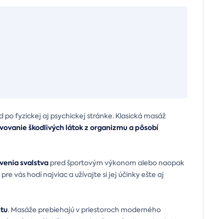
 po fyzickej aj psychickej stránke. Klasická masáž
vovanie škodlivých látok z organizmu a pôsobí
venia svalstva
pred športovým výkonom alebo naopak
re vás hodí najviac a užívajte si jej účinky ešte aj
ntu
. Masáže prebiehajú v priestoroch moderného