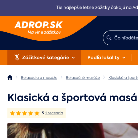
Tie najlepšie letné zážitky čakajú na Ad
Zážitkové kategórie
Podľa lokality
Relaxácia a masáže
Relaxačné masáže
Klasická a špor
Klasická a športová masá
5
1 recenzia