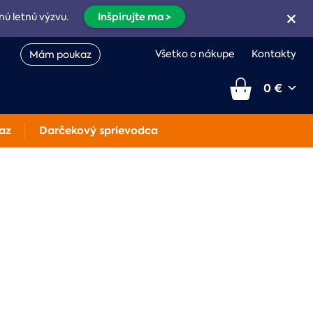
Inšpirujte ma >
nú letnú výzvu.
Všetko o nákupe
Kontakty
Mám poukaz
0 €
az
Darčekový sprievodca