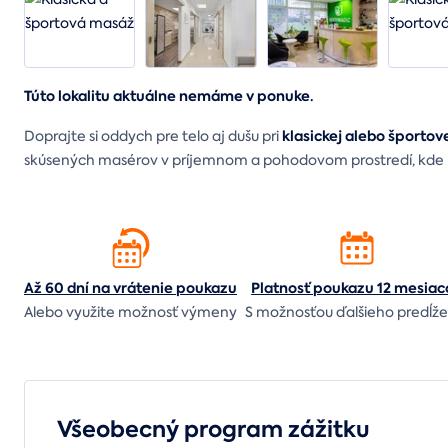
Túto lokalitu aktuálne nemáme v ponuke.
klasickej alebo športov
Doprajte si oddych pre telo aj dušu pri
skúsených masérov v príjemnom a pohodovom prostredí, kde mô
Až 60 dní na vrátenie
poukazu
Platnosť poukazu 12 mesiac
Alebo využite možnosť výmeny
S možnosťou ďalšieho predĺže
Všeobecný program zážitku