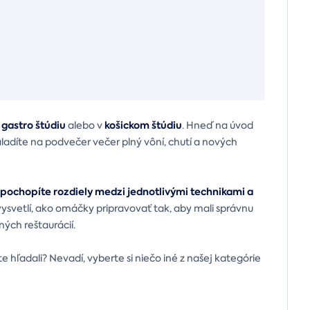
 gastro štúdiu
košickom štúdiu
alebo v
. Hneď na úvod
adíte na podvečer večer plný vôní, chutí a nových
ochopíte rozdiely medzi jednotlivými technikami a
vysvetlí, ako omáčky pripravovať tak, aby mali správnu
ných reštaurácií.
e hľadali? Nevadí, vyberte si niečo iné z našej kategórie