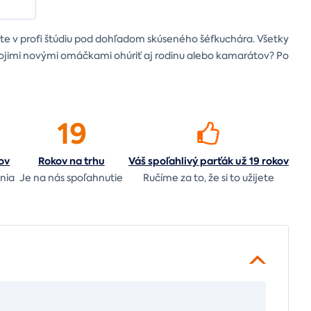
jete v profi štúdiu pod dohľadom skúseného šéfkuchára. Všetky
ojimi novými omáčkami ohúriť aj rodinu alebo kamarátov? Po
19
ov
Rokov na
trhu
Váš spoľahlivý parťák už 19 rokov
nia
Je na nás
spoľahnutie
Ručíme za to,
že si to užijete