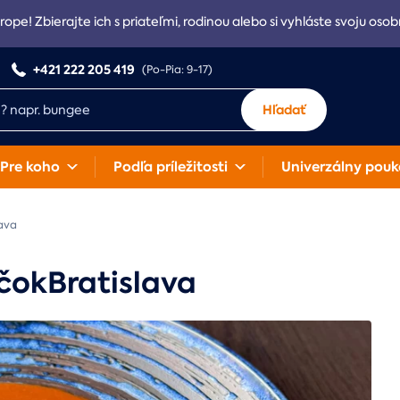
rope! Zbierajte ich s priateľmi, rodinou alebo si vyhláste svoju osob
+421 222 205 419
(Po-Pia: 9-17)
Hľadať
Pre koho
Podľa príležitosti
Univerzálny pouk
lava
čokBratislava