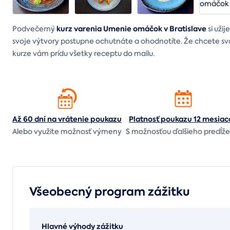
kurz varenia Umenie omáčok v Bratislave
Podvečerný
si uži
svoje výtvory postupne ochutnáte a ohodnotíte. Že chcete sv
kurze vám prídu všetky receptu do mailu.
Až 60 dní na vrátenie
poukazu
Platnosť poukazu 12 mesiac
Alebo využite možnosť výmeny
S možnosťou ďalšieho predĺže
Všeobecný program zážitku
Hlavné výhody zážitku