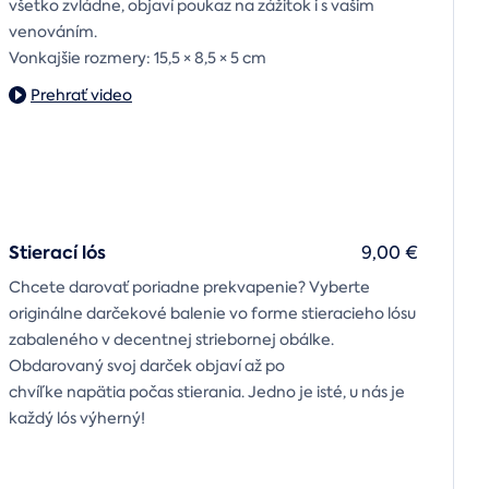
všetko zvládne, objaví poukaz na zážitok i s vašim
venováním.
Vonkajšie rozmery: 15,5 × 8,5 × 5 cm
Prehrať video
Stierací lós
9,00 €
Chcete darovať poriadne prekvapenie? Vyberte
originálne darčekové balenie vo forme stieracieho lósu
zabaleného v decentnej striebornej obálke.
Obdarovaný svoj darček objaví až po
chvíľke napätia počas stierania. Jedno je isté, u nás je
každý lós výherný!