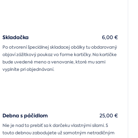
Skladačka
6,00 €
Po otvorení špeciálnej skladacej obálky tu obdarovaný
objaví zážitkový poukaz vo forme kartičky. Na kartičke
bude uvedené meno a venovanie, ktoré mu sami
vyplníte pri objednávaní.
Debna s páčidlom
25,00 €
Nie je nad to prebiť sa k darčeku vlastnými silami. S
touto debnou zabodujete už samotným netradičným