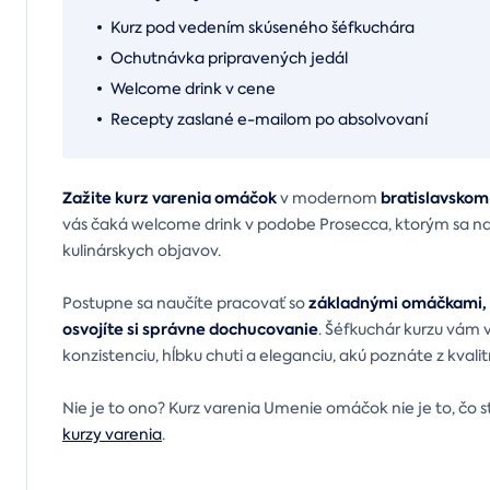
Kurz pod vedením skúseného šéfkuchára
Ochutnávka pripravených jedál
Welcome drink v cene
Recepty zaslané e-mailom po absolvovaní
Zažite kurz varenia omáčok
bratislavskom
v modernom
vás čaká welcome drink v podobe Prosecca, ktorým sa nal
kulinárskych objavov.
základnými omáčkami, p
Postupne sa naučíte pracovať so
osvojíte si správne dochucovanie
. Šéfkuchár kurzu vám 
konzistenciu, hĺbku chuti a eleganciu, akú poznáte z kvalit
Nie je to ono? Kurz varenia Umenie omáčok nie je to, čo st
kurzy varenia
.