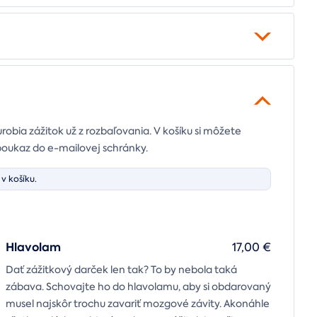
urobia zážitok už z rozbaľovania. V košíku si môžete
poukaz do e-mailovej schránky.
v košíku.
Hlavolam
17,00 €
Dať zážitkový darček len tak? To by nebola taká
zábava. Schovajte ho do hlavolamu, aby si obdarovaný
musel najskôr trochu zavariť mozgové závity. Akonáhle