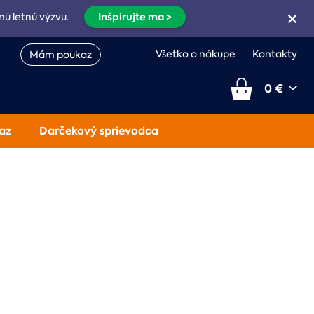
Inšpirujte ma >
nú letnú výzvu.
Všetko o nákupe
Kontakty
Mám poukaz
0 €
az
Darčekový sprievodca