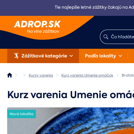
Tie najlepšie letné zážitky čakajú na Ad
Zážitkové kategórie
Podľa lokality
Kurzy varenia
Kurz varenia Umenie omáčok
Bratis
Kurz varenia Umenie omá
Nová lokalita