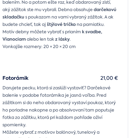
balením. No a potom ešte raz, keď obdarovaný zistí,
darčekovú
aký zážitok ste mu vybrali. Debna obsahuje
skladačku
s poukazom na vami vybraný zážitok. A ak
štýlové tričko
budete chcieť, tak aj
na pamiatku.
k svadbe,
Motív debny môžete vybrať s prianím
Vianociam
z lásky
alebo len tak
.
Vonkajšie rozmery: 20 × 20 × 20 cm
Fotorámik
21,00 €
Darujete pecku, ktorá si zaslúži vystaviť? Darčekové
balenie v podobe fotorámika je jasná voľba. Pred
zážitkom si do neho obdarovaný vystaví poukaz, ktorý
ho poriadne nakopne a po absolvovaní tam poputuje
fotka zo zážitku, ktorá pri každom pohľade oživí
spomienky.
Môžete vybrať z motívov balónový, tunelový a