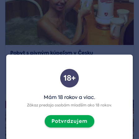
Pobyt s pivným kúpeľom v Česku
Región:
Písek u Jablunkova
18+
227,00 €
Zobraziť detail
Mám 18 rokov a viac.
5/5
Akcia
Zákaz predaja osobám mladším ako 18 rokov.
Potvrdzujem