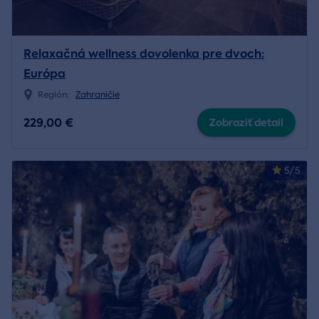
Relaxačná wellness dovolenka pre dvoch:
Európa
Región:
Zahraničie
229,00 €
Zobraziť detail
5/5