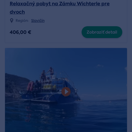
Relaxačný pobyt na Zámku Wichterle pre
dvoch
Región:
Slavičín
406,00 €
Zobraziť detail