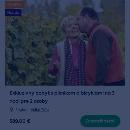
Novinka
Náš tip
Exkluzívny pobyt s piknikom a bicyklami na 3
noci pre 2 osoby
Región:
Veľká Tŕňa
589,00 €
Zobraziť detail