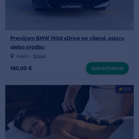
Prenájom BMW 740d xDrive na víkend, oslavu
alebo svadbu
Región:
Trnava
180,00 €
Zobraziť detail
5/5