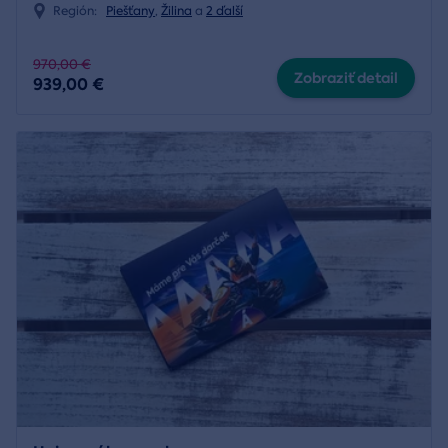
Región:
Piešťany
,
Žilina
a
2 ďalší
970,00 €
Zobraziť detail
939,00 €