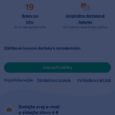
19
Rokov na
Originálne darčekové
trhu
balenie
Je na nás
spoľahnutie
Už rozbaľovanie bude
zážitok
Zážitkové luxusné darčeky k narodeninám
Zobraziť zážitky
Najobľúbenejšie:
Tandemový zoskok
Vyhliadkový let baló
Zadajte svoj e-mail
a získajte zľavu 4 €