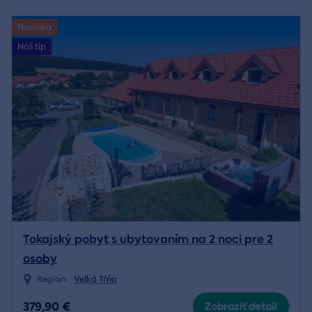
Novinka
Náš tip
Tokajský pobyt s ubytovaním na 2 noci pre 2
osoby
Región:
Veľká Tŕňa
379,90 €
Zobraziť detail