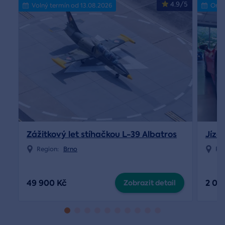
4.9/5
Volný termín od 13.08.2026
Onli
Zážitkový let stíhačkou L-39 Albatros
Jízda
Region:
Brno
Re
49 900 Kč
2 09
Zobrazit detail