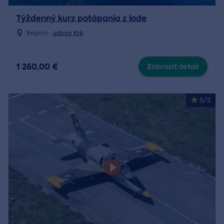
Týždenný kurz potápania z lode
Región:
ostrov Krk
1 260,00 €
Zobraziť detail
5/5