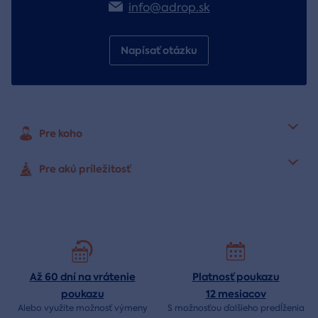
info@adrop.sk
Napísať otázku
Pre koho
Pre akú príležitosť
Až 60 dní na vrátenie
Platnosť poukazu
poukazu
12 mesiacov
Alebo využite možnosť výmeny
S možnosťou ďalšieho predĺženia