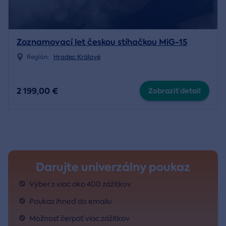
Zoznamovací let českou stíhačkou MiG-15
Región:
Hradec Králové
2 199,00 €
Zobraziť detail
Darujte univerzálny poukaz
Výber z viac ako 400 zážitkov
Poukaz ihneď do emailu
Možnosť čerpať viac zážitkov