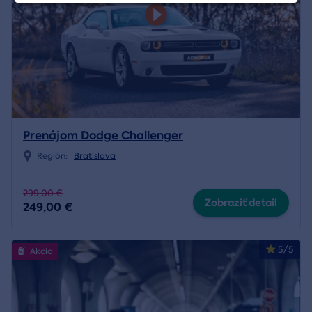
Prenájom Dodge Challenger
Región:
Bratislava
299,00 €
Zobraziť detail
249,00 €
5/5
Akcia