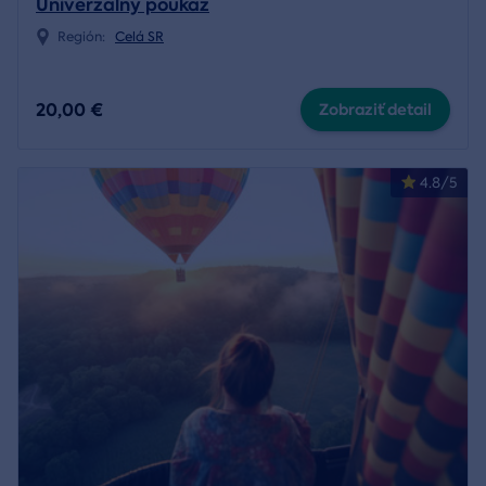
Univerzálny poukaz
Región:
Celá SR
20,00 €
Zobraziť detail
4.8/5