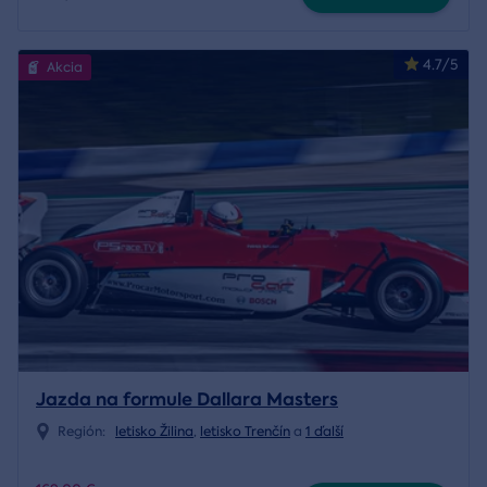
4.7/5
Akcia
Jazda na formule Dallara Masters
Región:
letisko Žilina
,
letisko Trenčín
a
1 ďalší