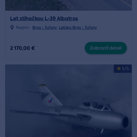
Let stíhačkou L-39 Albatros
Región:
Brno - Tuřany
,
Letisko Brno - Tuřany
2 170,00 €
Zobraziť detail
5/5