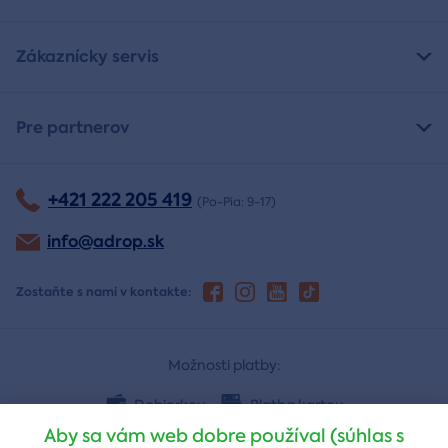
Zákaznícky servis
Pre partnerov
+421 222 205 419
(Po-Pia: 9-17)
info@adrop.sk
Zostaňte s nami v kontakte:
Možnosti platby:
Dobierkou
Platba kartou
Aby sa vám web dobre používal (súhlas s