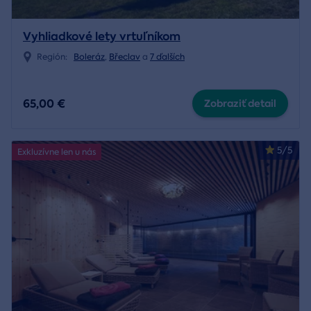
Vyhliadkové lety vrtuľníkom
Región:
Boleráz
,
Břeclav
a
7 ďalších
65,00 €
Zobraziť detail
5/5
Exkluzívne len u nás