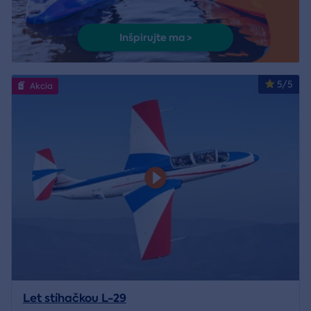
Inšpirujte ma >
5/5
Akcia
Let stíhačkou L-29