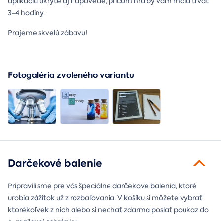
aplikácia ukryté aj nápovede, pričom hra by vám mala trvať
3-4 hodiny.
Prajeme skvelú zábavu!
Fotogaléria zvoleného variantu
Darčekové balenie
Pripravili sme pre vás špeciálne darčekové balenia, ktoré
urobia zážitok už z rozbaľovania. V košíku si môžete vybrať
ktorékoľvek z nich alebo si nechať zdarma poslať poukaz do