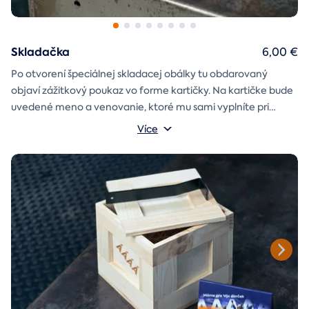
Skladačka
6,00 €
Po otvorení špeciálnej skladacej obálky tu obdarovaný
objaví zážitkový poukaz vo forme kartičky. Na kartičke bude
uvedené meno a venovanie, ktoré mu sami vyplníte pri
objednávaní.
Více