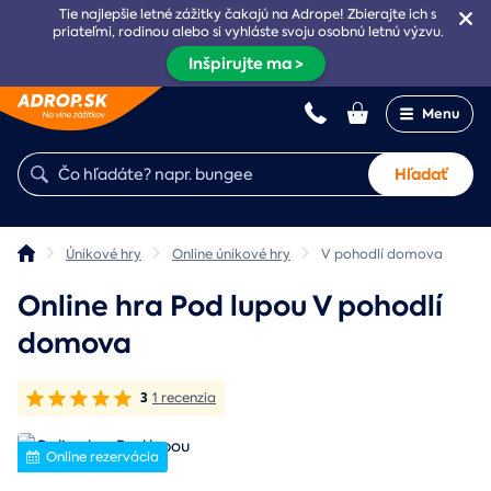
Tie najlepšie letné zážitky čakajú na Adrope! Zbierajte ich s
priateľmi, rodinou alebo si vyhláste svoju osobnú letnú výzvu.
Inšpirujte ma >
Menu
Hľadať
Únikové hry
Online únikové hry
V pohodlí domova
Online hra Pod lupou V pohodlí
domova
3
1 recenzia
Online rezervácia