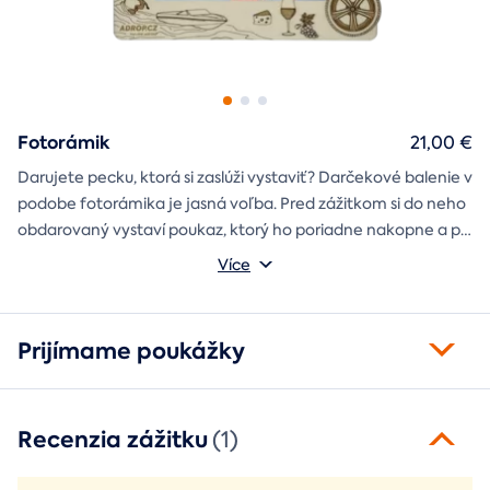
Fotorámik
21,00 €
Darujete pecku, ktorá si zaslúži vystaviť? Darčekové balenie v
podobe fotorámika je jasná voľba. Pred zážitkom si do neho
obdarovaný vystaví poukaz, ktorý ho poriadne nakopne a po
absolvovaní tam poputuje fotka zo zážitku, ktorá pri každom
Môžete vybrať z motívov balónový, tunelový a univerzálny
Více
pohľade oživí spomienky.
fotorámik.
Prijímame poukážky
Recenzia zážitku
(1)