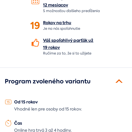
12 mesiacov
S možnosťou ďalšieho predĺženia
19
Rokov na
trhu
Je na nás
spoľahnutie
Váš spoľahlivý parťák už
19 rokov
Ručíme za to,
že si to užijete
Program zvoleného variantu
Od 15 rokov
Vhodné len pre osoby od 15 rokov.
Čas
Online hra trvá 3 až 4 hodiny.