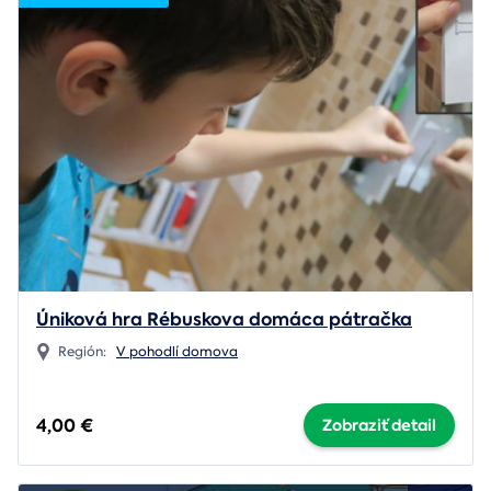
Úniková hra Rébuskova domáca pátračka
Región:
V pohodlí domova
4,00 €
Zobraziť detail