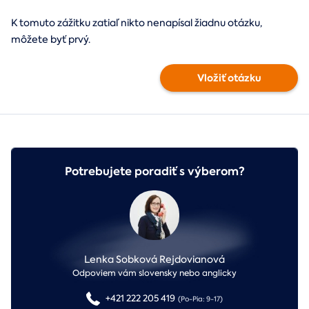
K tomuto zážitku zatiaľ nikto nenapísal žiadnu otázku,
môžete byť prvý.
Vložiť otázku
Potrebujete poradiť s výberom?
Lenka Sobková Rejdovianová
Odpoviem vám slovensky nebo anglicky
+421 222 205 419
(Po-Pia: 9-17)