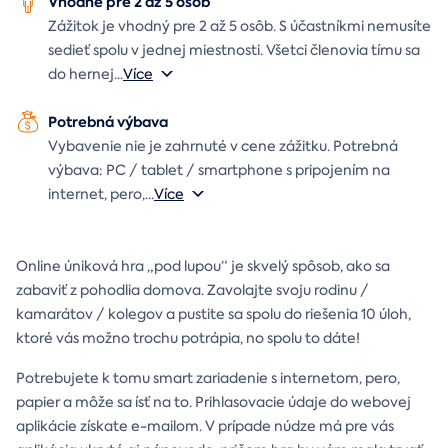
Vhodné pre 2 až 5 osôb
Zážitok je vhodný pre 2 až 5 osôb. S účastníkmi nemusíte
sedieť spolu v jednej miestnosti. Všetci členovia tímu sa
do hernej
...
Více
Potrebná výbava
Vybavenie nie je zahrnuté v cene zážitku. Potrebná
výbava: PC / tablet / smartphone s pripojením na
internet, pero,
...
Více
Online úniková hra „pod lupou“ je skvelý spôsob, ako sa
zabaviť z pohodlia domova. Zavolajte svoju rodinu /
kamarátov / kolegov a pustite sa spolu do riešenia 10 úloh,
ktoré vás možno trochu potrápia, no spolu to dáte!
Potrebujete k tomu smart zariadenie s internetom, pero,
papier a môže sa ísť na to. Prihlasovacie údaje do webovej
aplikácie získate e-mailom. V prípade núdze má pre vás