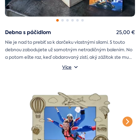
Debna s páčidlom
25,00 €
Nie je nad to prebiť sa k darčeku vlastnými silami. S touto
debnou zabodujete už samotným netradičným balením. No
a potom ešte raz, keď obdarovaný zistí, aký zážitok ste mu
darčekovú skladačku
vybrali. Debna obsahuje
Vonkajšie rozmery: 20 × 20 × 20 cm
s poukazom
Více
na vami vybraný zážitok. A ak budete chcieť, tak aj
štýlové tričko
na pamiatku. Motív debny môžete vybrať s
k svadbe, Vianociam
z lásky
prianím
alebo len tak
.