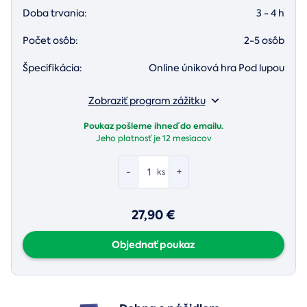
Doba trvania:
3 - 4 h
Počet osôb:
2-5 osôb
Špecifikácia:
Online úniková hra Pod lupou
Zobraziť program zážitku
Poukaz pošleme ihneď do emailu.
Jeho platnosť je
12 mesiacov
-
+
ks
27,90 €
Objednať poukaz