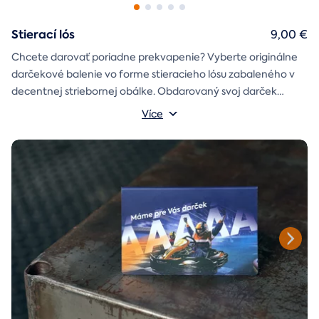
Stierací lós
9,00 €
Chcete darovať poriadne prekvapenie? Vyberte originálne
darčekové balenie vo forme stieracieho lósu zabaleného v
decentnej striebornej obálke. Obdarovaný svoj darček
objaví až po chvíľke napätia počas stierania. Jedno je isté, u
Více
nás je každý lós výherný!