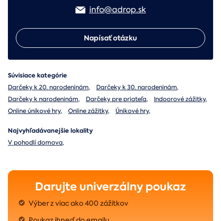
info@adrop.sk
Napísať otázku
Súvisiace kategórie
Darčeky k 20. narodeninám
,
Darčeky k 30. narodeninám
,
Darčeky k narodeninám
,
Darčeky pre priateľa
,
Indoorové zážitky
,
Online únikové hry
,
Online zážitky
,
Únikové hry
,
Najvyhľadávanejšie lokality
V pohodlí domova
,
Darujte univerzálny poukaz
Výber z viac ako 400 zážitkov
Poukaz ihneď do emailu