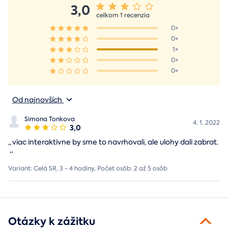
3,0
celkom 1 recenzia
0×
0×
1×
0×
0×
Od najnovších
Simona Tonkova
4. 1. 2022
3,0
„
viac interaktivne by sme to navrhovali, ale ulohy dali zabrat.
“
Variant: Celá SR, 3 - 4 hodiny, Počet osôb: 2 až 5 osôb
Otázky k zážitku