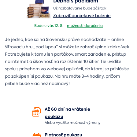
Debna s páčidlom
Už rozbalovanie bude zážitok!
Zobraziť darčekové balenie
Bude u vás 12. 8. -
možnosti doručenia
Je jedno, kde sa na Slovensku práve nachádzate – online
šifrovaciu hru „pod lupou“ si môžete zahrať úplne kdekoľvek.
Potrebujete k tomu len parťákov, smart zariadenie, prístup
na internet a šikovnosť na rozlúštenie 10 šifier. Tie uvidíte
spolu s príbehom vo webovej aplikácii, do ktorej sa prihlásite
po zakúpení si poukazu. Na hru máte 3-4 hodiny, pričom
príbeh bude viac než napínavý!
Až 60 dní na vrátenie
poukazu
Alebo využite možnosť výmeny
Platnosť poukazu