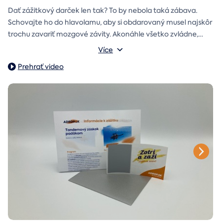
Dať zážitkový darček len tak? To by nebola taká zábava.
Schovajte ho do hlavolamu, aby si obdarovaný musel najskôr
trochu zavariť mozgové závity. Akonáhle všetko zvládne,
objaví poukaz na zážitok i s vašim venováním.
Vonkajšie rozmery: 15,5 × 8,5 × 5 cm
Více
Prehrať video