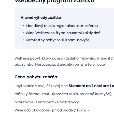
Všeobecný program zážitku
Hlavné výhody zážitku
Mandľový relax s regionálnou atmosférou
Wine Wellness so štyrmi saunami každý deň
Komfortný pobyt so službami navyše
Wellness pobyt, ktorý poteší každého milovníka mandlí! D
ako symbol Hustopečia, stanú elixírom pre telo i dušu.
Cena pobytu zahŕňa:
Standard na 2 noci pre 1 
ubytovanie v dvojlôžkovej izbe
raňajky formou rautu (domáca teplá i studená kuchyňa),
ochutnávku Hustopečské Mandlovky,
Wineláda ako darček pri odchode (1 ks/os.),