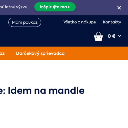
Inšpirujte ma >
nú letnú výzvu.
Všetko o nákupe
Kontakty
Mám poukaz
0 €
az
Darčekový sprievodca
e: Idem na mandle