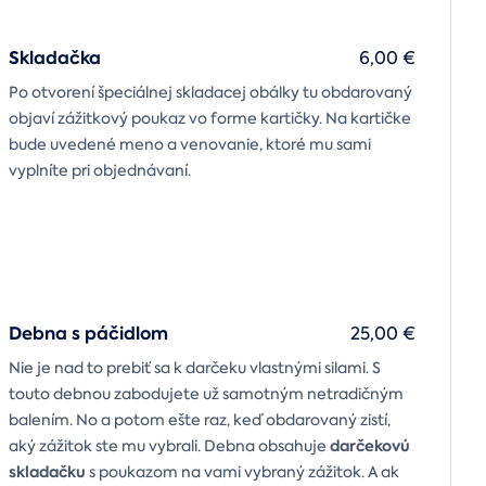
Skladačka
6,00 €
Po otvorení špeciálnej skladacej obálky tu obdarovaný
objaví zážitkový poukaz vo forme kartičky. Na kartičke
bude uvedené meno a venovanie, ktoré mu sami
vyplníte pri objednávaní.
Debna s páčidlom
25,00 €
Nie je nad to prebiť sa k darčeku vlastnými silami. S
touto debnou zabodujete už samotným netradičným
balením. No a potom ešte raz, keď obdarovaný zistí,
darčekovú
aký zážitok ste mu vybrali. Debna obsahuje
skladačku
s poukazom na vami vybraný zážitok. A ak