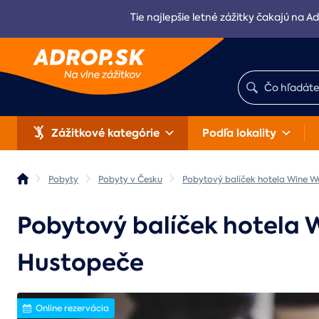
Tie najlepšie letné zážitky čakajú na Ad
Zážitkové kategórie
Podľa lokality
Pobyty
Pobyty v Česku
Pobytový balíček hotela Wine W
Pobytový balíček hotela
Hustopeče
Online rezervácia