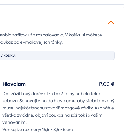
urobia zážitok už z rozbaľovania. V košíku si môžete
poukaz do e-mailovej schránky.
v košíku.
Hlavolam
17,00 €
Dať zážitkový darček len tak? To by nebola taká
zábava. Schovajte ho do hlavolamu, aby si obdarovaný
musel najskôr trochu zavariť mozgové závity. Akonáhle
všetko zvládne, objaví poukaz na zážitok i s vašim
venováním.
Vonkajšie rozmery: 15,5 × 8,5 × 5 cm