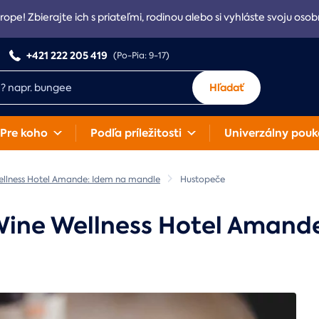
rope! Zbierajte ich s priateľmi, rodinou alebo si vyhláste svoju osob
+421 222 205 419
(Po-Pia: 9-17)
Hľadať
Pre koho
Podľa príležitosti
Univerzálny pouk
ellness Hotel Amande: Idem na mandle
Hustopeče
 Wine Wellness Hotel Amand