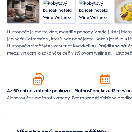
Hustopeče je mesto vína, mandlí a pohody. V srdci južnej Mora
jedinečnú atmosféru, ktorú inde nenájdete. Každú jar lákajú ti
Hustopečia si môžete vychutnať kedykoľvek. Prejdite sa ná
medzi vinicami a zakončite deň v štýlovom wellness. Hustopeče n
Až 60 dní na vrátenie
poukazu
Platnosť poukazu 12 mesiac
Alebo využite možnosť výmeny
Bez možnosti ďalšieho predĺž