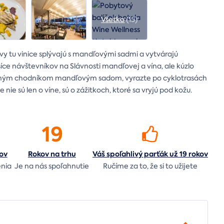
Všetko
(15)
vy tu vinice splývajú s mandľovými sadmi a vytvárajú
síce návštevníkov na Slávnosti mandľovej a vína, ale kúzlo
učným chodníkom mandľovým sadom, vyrazte po cyklotrasách
ie sú len o víne, sú o zážitkoch, ktoré sa vryjú pod kožu.
19
ov
Rokov na
trhu
Váš spoľahlivý parťák už 19 rokov
enia
Je na nás
spoľahnutie
Ručíme za to,
že si to užijete