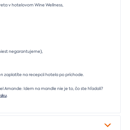
eta v hotelovom Wine Wellness,
miest negarantujeme),
ten zaplatíte na recepcii hotela po príchode.
el Amande: Idem na mandle nie je to, čo ste hľadali?
esku
.