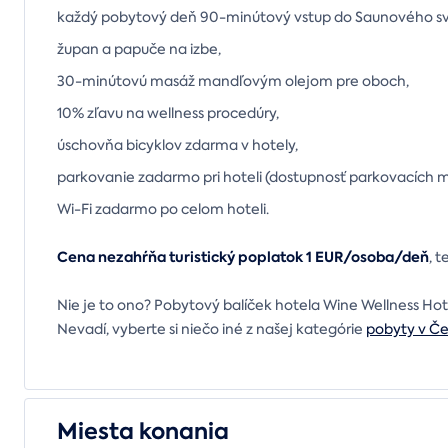
každý pobytový deň 90-minútový vstup do Saunového sv
župan a papuče na izbe,
30-minútovú masáž mandľovým olejom pre oboch,
10% zľavu na wellness procedúry,
úschovňa bicyklov zdarma v hotely,
parkovanie zadarmo pri hoteli (dostupnosť parkovacích 
Wi-Fi zadarmo po celom hoteli.
Cena nezahŕňa turistický poplatok 1 EUR/osoba/deň
, 
Nie je to ono? Pobytový balíček hotela Wine Wellness Hot
Nevadí, vyberte si niečo iné z našej kategórie
pobyty v Č
Miesta konania