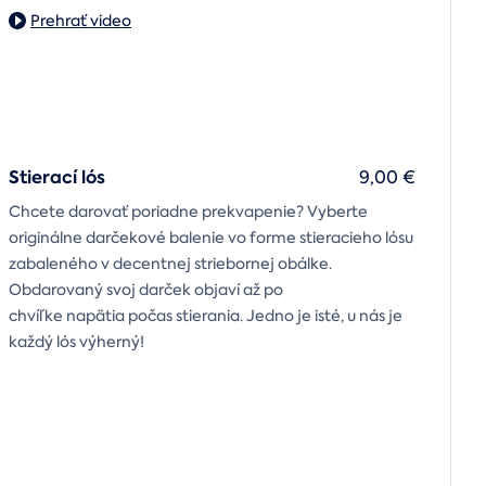
Prehrať video
Stierací lós
9,00 €
Chcete darovať poriadne prekvapenie? Vyberte
originálne darčekové balenie vo forme stieracieho lósu
zabaleného v decentnej striebornej obálke.
Obdarovaný svoj darček objaví až po
chvíľke napätia počas stierania. Jedno je isté, u nás je
každý lós výherný!