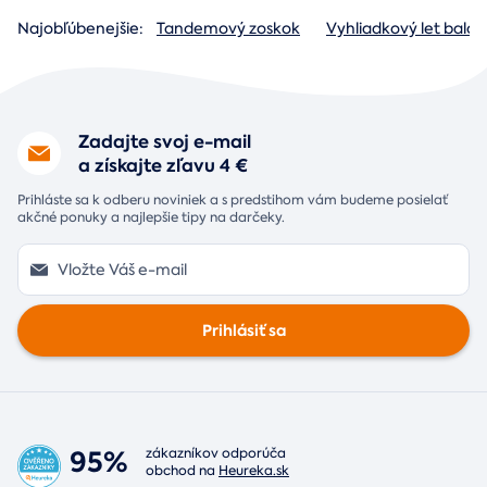
Najobľúbenejšie:
Tandemový zoskok
Vyhliadkový let baló
Zadajte svoj e-mail
a získajte zľavu 4 €
Prihláste sa k odberu noviniek a s predstihom vám budeme posielať
akčné ponuky a najlepšie tipy na darčeky.
Prihlásiť sa
95%
zákazníkov odporúča
obchod na
Heureka.sk