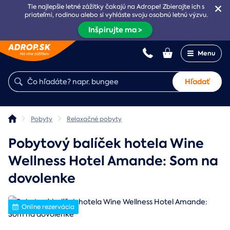
Tie najlepšie letné zážitky čakajú na Adrope! Zbierajte ich s
priateľmi, rodinou alebo si vyhláste svoju osobnú letnú výzvu.
Inšpirujte ma >
Menu
Hľadať
Pobyty
Relaxačné pobyty
Pobytový balíček hotela Wine
Wellness Hotel Amande: Som na
dovolenke
Online rezervácia