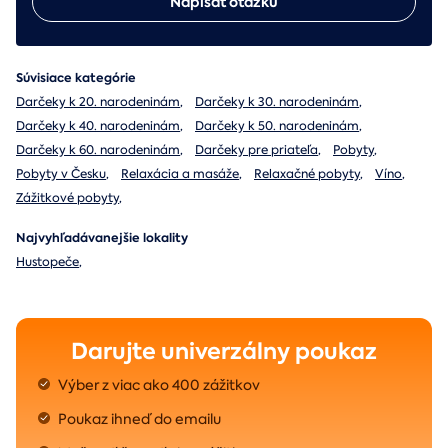
Napísať otázku
Súvisiace kategórie
Darčeky k 20. narodeninám
,
Darčeky k 30. narodeninám
,
Darčeky k 40. narodeninám
,
Darčeky k 50. narodeninám
,
Darčeky k 60. narodeninám
,
Darčeky pre priateľa
,
Pobyty
,
Pobyty v Česku
,
Relaxácia a masáže
,
Relaxačné pobyty
,
Víno
,
Zážitkové pobyty
,
Najvyhľadávanejšie lokality
Hustopeče
,
Darujte univerzálny poukaz
Výber z viac ako 400 zážitkov
Poukaz ihneď do emailu