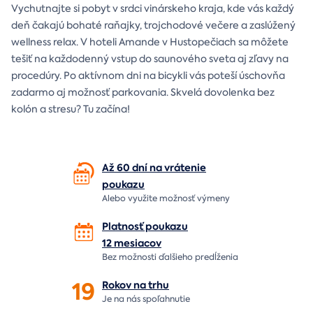
Vychutnajte si pobyt v srdci vinárskeho kraja, kde vás každý
deň čakajú bohaté raňajky, trojchodové večere a zaslúžený
wellness relax. V hoteli Amande v Hustopečiach sa môžete
tešiť na každodenný vstup do saunového sveta aj zľavy na
procedúry. Po aktívnom dni na bicykli vás poteší úschovňa
zadarmo aj možnosť parkovania. Skvelá dovolenka bez
kolón a stresu? Tu začína!
Až 60 dní na vrátenie
poukazu
Alebo využite možnosť výmeny
Platnosť poukazu
12 mesiacov
Bez možnosti ďalšieho predĺženia
19
Rokov na
trhu
Je na nás
spoľahnutie