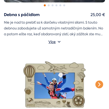
Debna s páčidlom
25,00 €
Nie je nad to prebiť sa k darčeku vlastnými silami. S touto
debnou zabodujete už samotným netradičným balením. No
a potom ešte raz, keď obdarovaný zistí, aký zážitok ste mu
darčekovú skladačku
vybrali. Debna obsahuje
Vonkajšie rozmery: 20 × 20 × 20 cm
s poukazom
Více
na vami vybraný zážitok. A ak budete chcieť, tak aj
štýlové tričko
na pamiatku. Motív debny môžete vybrať s
k svadbe, Vianociam
z lásky
prianím
alebo len tak
.