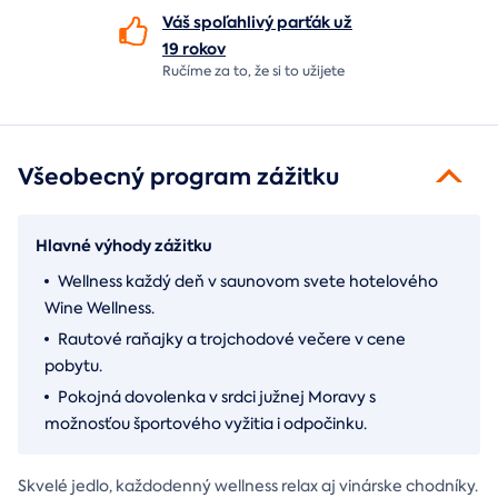
Váš spoľahlivý parťák už
19 rokov
Ručíme za to,
že si to užijete
Všeobecný program zážitku
Hlavné výhody zážitku
Wellness každý deň v saunovom svete hotelového
Wine Wellness.
Rautové raňajky a trojchodové večere v cene
pobytu.
Pokojná dovolenka v srdci južnej Moravy s
možnosťou športového vyžitia i odpočinku.
Skvelé jedlo, každodenný wellness relax aj vinárske chodníky.