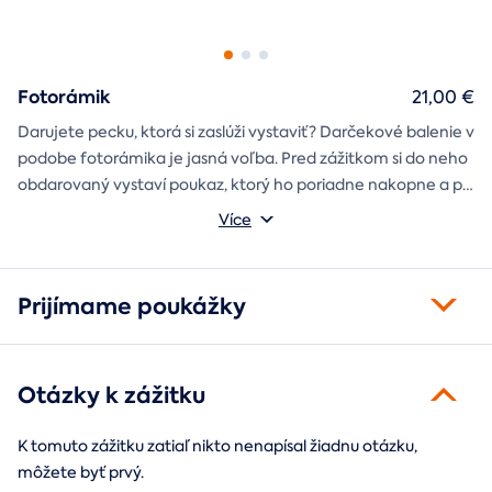
Fotorámik
21,00 €
Darujete pecku, ktorá si zaslúži vystaviť? Darčekové balenie v
podobe fotorámika je jasná voľba. Pred zážitkom si do neho
obdarovaný vystaví poukaz, ktorý ho poriadne nakopne a po
absolvovaní tam poputuje fotka zo zážitku, ktorá pri každom
Môžete vybrať z motívov balónový, tunelový a univerzálny
Více
pohľade oživí spomienky.
fotorámik.
Prijímame poukážky
Otázky k zážitku
K tomuto zážitku zatiaľ nikto nenapísal žiadnu otázku,
môžete byť prvý.