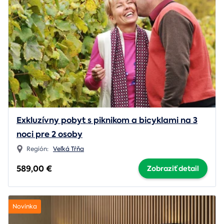
Exkluzívny pobyt s piknikom a bicyklami na 3
noci pre 2 osoby
Región:
Veľká Tŕňa
589,00 €
Zobraziť detail
Novinka