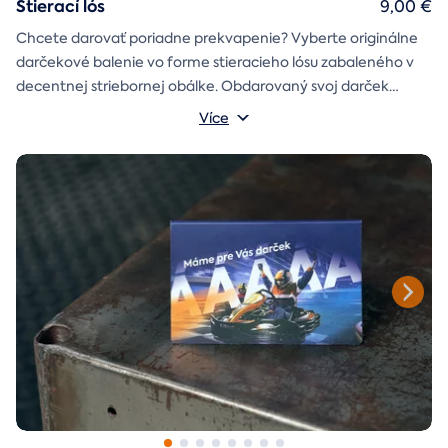
Stierací lós
9,00 €
Chcete darovať poriadne prekvapenie? Vyberte originálne
darčekové balenie vo forme stieracieho lósu zabaleného v
decentnej striebornej obálke. Obdarovaný svoj darček
objaví až po chvíľke napätia počas stierania. Jedno je isté, u
Více
nás je každý lós výherný!