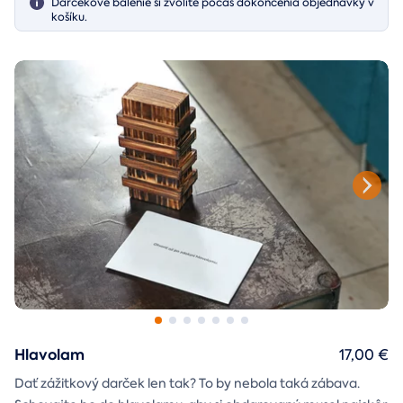
Darčekové balenie si zvolíte počas dokončenia objednávky v
košíku.
Hlavolam
17,00 €
Dať zážitkový darček len tak? To by nebola taká zábava.