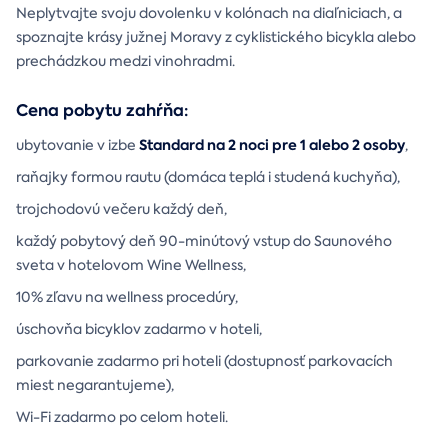
Neplytvajte svoju dovolenku v kolónach na diaľniciach, a
spoznajte krásy južnej Moravy z cyklistického bicykla alebo
prechádzkou medzi vinohradmi.
Cena pobytu zahŕňa:
Standard na 2 noci pre 1 alebo 2 osoby
ubytovanie v izbe
,
raňajky formou rautu (domáca teplá i studená kuchyňa),
trojchodovú večeru každý deň,
každý pobytový deň 90-minútový vstup do Saunového
sveta v hotelovom Wine Wellness,
10% zľavu na wellness procedúry,
úschovňa bicyklov zadarmo v hoteli,
parkovanie zadarmo pri hoteli (dostupnosť parkovacích
miest negarantujeme),
Wi-Fi zadarmo po celom hoteli.