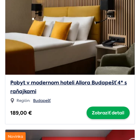
Pobyt v modernom hoteli Allora Budapešť 4* s
raňajkami
Región:
Budapešť
189,00 €
Zobraziť detail
Novinka