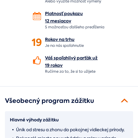
Alebo využite možnosť výmeny
Platnosť poukazu
12 mesiacov
S možnosťou ďalšieho predĺženia
19
Rokov na
trhu
Je na nás
spoľahnutie
Váš spoľahlivý parťák už
19 rokov
Ručíme za to,
že si to užijete
Všeobecný program zážitku
Hlavné výhody zážitku
Únik od stresu a zhonu do pokojnej vidieckej prírody.