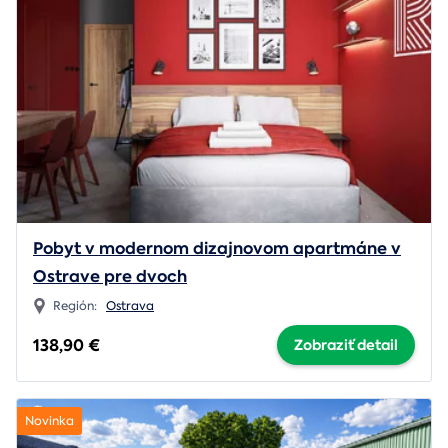
Pobyt v modernom dizajnovom apartmáne v
Ostrave pre dvoch
Región:
Ostrava
138,90 €
Zobraziť detail
Novinka