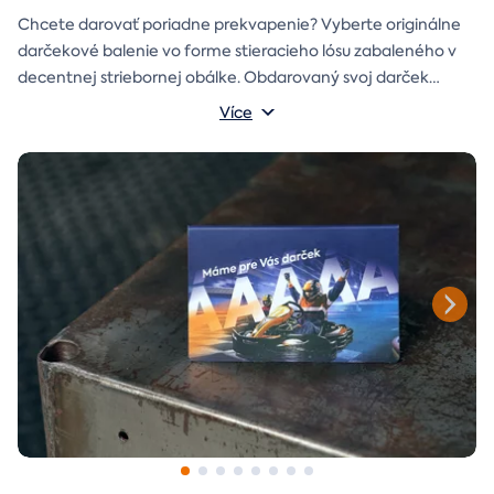
Chcete darovať poriadne prekvapenie? Vyberte originálne
darčekové balenie vo forme stieracieho lósu zabaleného v
decentnej striebornej obálke. Obdarovaný svoj darček
objaví až po chvíľke napätia počas stierania. Jedno je isté, u
Více
nás je každý lós výherný!