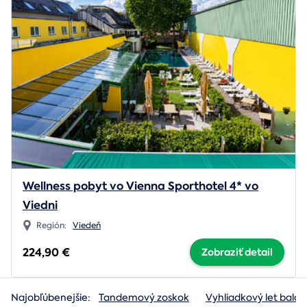
Wellness pobyt vo Vienna Sporthotel 4* vo
Viedni
Región:
Viedeň
224,90 €
Zobraziť detail
Najobľúbenejšie:
Tandemový zoskok
Vyhliadkový let baló