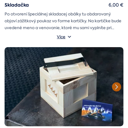
Skladačka
6,00 €
Po otvorení špeciálnej skladacej obálky tu obdarovaný
objaví zážitkový poukaz vo forme kartičky. Na kartičke bude
uvedené meno a venovanie, ktoré mu sami vyplníte pri
objednávaní.
Více