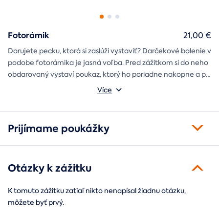
Fotorámik
21,00 €
Darujete pecku, ktorá si zaslúži vystaviť? Darčekové balenie v
podobe fotorámika je jasná voľba. Pred zážitkom si do neho
obdarovaný vystaví poukaz, ktorý ho poriadne nakopne a po
absolvovaní tam poputuje fotka zo zážitku, ktorá pri každom
Môžete vybrať z motívov balónový, tunelový a univerzálny
Více
pohľade oživí spomienky.
fotorámik.
Prijímame poukážky
Otázky k zážitku
K tomuto zážitku zatiaľ nikto nenapísal žiadnu otázku,
môžete byť prvý.