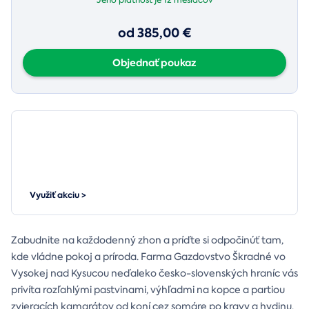
od 385,00 €
Objednať poukaz
Wellness pobyt pre seniorov
TERAZ SO ZĽAVOU 20 %
Využiť akciu >
Zabudnite na každodenný zhon a príďte si odpočinúť tam,
kde vládne pokoj a príroda. Farma Gazdovstvo Škradné vo
Vysokej nad Kysucou neďaleko česko-slovenských hraníc vás
privíta rozľahlými pastvinami, výhľadmi na kopce a partiou
zvieracích kamarátov od koní cez somáre po kravy a hydinu.