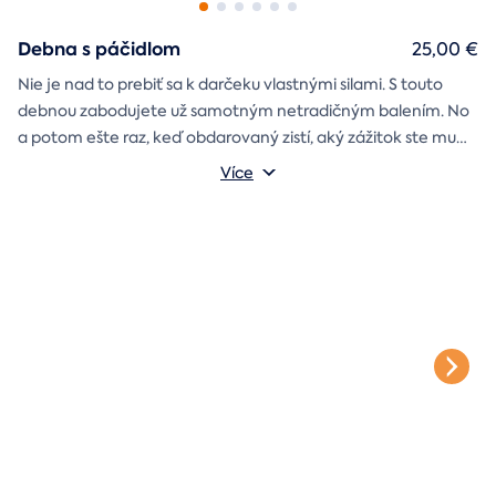
Debna s páčidlom
25,00 €
Nie je nad to prebiť sa k darčeku vlastnými silami. S touto
debnou zabodujete už samotným netradičným balením. No
a potom ešte raz, keď obdarovaný zistí, aký zážitok ste mu
darčekovú skladačku
vybrali. Debna obsahuje
Vonkajšie rozmery: 20 × 20 × 20 cm
s poukazom
Více
na vami vybraný zážitok. A ak budete chcieť, tak aj
štýlové tričko
na pamiatku. Motív debny môžete vybrať s
k svadbe, Vianociam
z lásky
prianím
alebo len tak
.