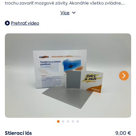
trochu zavariť mozgové závity. Akonáhle všetko zvládne,
objaví poukaz na zážitok i s vašim venováním.
Vonkajšie rozmery: 15,5 × 8,5 × 5 cm
Více
Prehrať video
Stierací lós
9,00 €