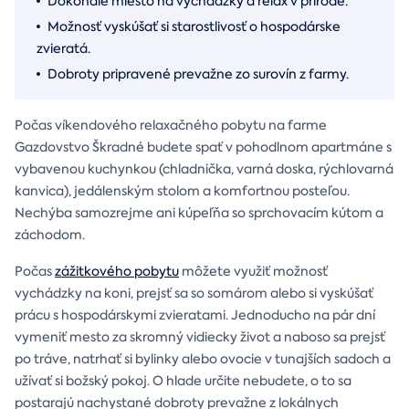
Dokonalé miesto na vychádzky a relax v prírode.
Možnosť vyskúšať si starostlivosť o hospodárske
zvieratá.
Dobroty pripravené prevažne zo surovín z farmy.
Počas víkendového relaxačného pobytu na farme
Gazdovstvo Škradné budete spať v pohodlnom apartmáne s
vybavenou kuchynkou (chladnička, varná doska, rýchlovarná
kanvica), jedálenským stolom a komfortnou posteľou.
Nechýba samozrejme ani kúpeľňa so sprchovacím kútom a
záchodom.
Počas
zážitkového pobytu
môžete využiť možnosť
vychádzky na koni, prejsť sa so somárom alebo si vyskúšať
prácu s hospodárskymi zvieratami. Jednoducho na pár dní
vymeniť mesto za skromný vidiecky život a naboso sa prejsť
po tráve, natrhať si bylinky alebo ovocie v tunajších sadoch a
užívať si božský pokoj. O hlade určite nebudete, o to sa
postarajú nachystané dobroty prevažne z lokálnych