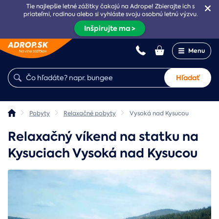
Tie najlepšie letné zážitky čakajú na Adrope! Zbierajte ich s
priateľmi, rodinou alebo si vyhláste svoju osobnú letnú výzvu.
Inšpirujte ma >
Menu
Hľadať
Pobyty
Relaxačné pobyty
Vysoká nad Kysucou
Relaxačný víkend na statku na
Kysuciach Vysoká nad Kysucou