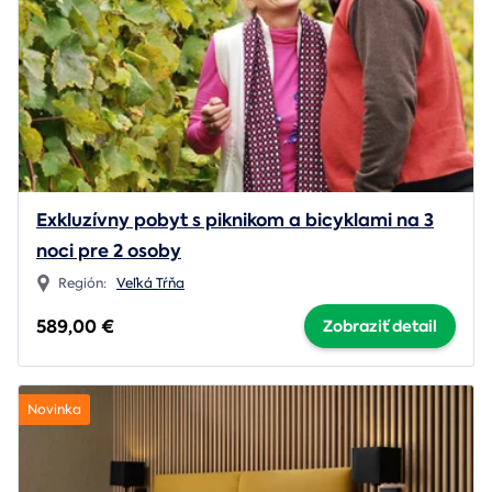
Exkluzívny pobyt s piknikom a bicyklami na 3
noci pre 2 osoby
Región:
Veľká Tŕňa
589,00 €
Zobraziť detail
Novinka