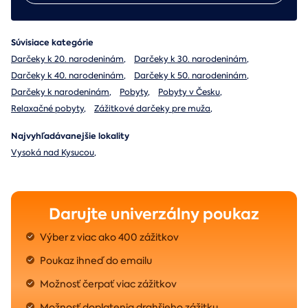
Súvisiace kategórie
Darčeky k 20. narodeninám
,
Darčeky k 30. narodeninám
,
Darčeky k 40. narodeninám
,
Darčeky k 50. narodeninám
,
Darčeky k narodeninám
,
Pobyty
,
Pobyty v Česku
,
Relaxačné pobyty
,
Zážitkové darčeky pre muža
,
Najvyhľadávanejšie lokality
Vysoká nad Kysucou
,
Darujte univerzálny poukaz
Výber z viac ako 400 zážitkov
Poukaz ihneď do emailu
Možnosť čerpať viac zážitkov
Možnosť doplatenia drahšieho zážitku