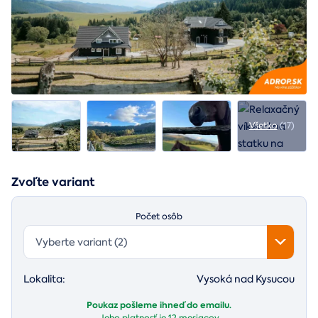
Všetko
(17)
Zvoľte variant
Počet osôb
Vyberte variant (2)
Lokalita:
Vysoká nad Kysucou
Poukaz pošleme ihneď do emailu.
Jeho platnosť je
12 mesiacov