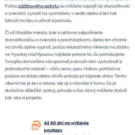
Počas
zážitkového pobytu
sa môžete zapojiť do starostlivosti
o zvieratá, vyraziť na vychádzku v sedle alebo si len tak
ľahnúť na lúku a užívať si pohodu.
Či už hľadáte miesto, kde si aktívne odpočiniete
starostlivosťou o zvieratá a prechádzkami, alebo len chcete
na chvíľu úplne vypnúť, počas relaxačného víkendu na statku
vo Vysokej nad Kysucou nájdete presne to, čo potrebujete.
Tunajšia atmosféra vás spomalí a dovolí vám vychutnať si
jednoduché radosti – vôňu sena, spev vtákov, pohľad na
pasúce sa stáda alebo chvíľu pokoja pri západe slnka. Tento
víkend nie je len o relaxe, ale aj o návrate k tomu, čo je
skutočne dôležité: pokoj, príroda a čas, ktorý môžete stráviť
tak, ako si prajete.
Až 60 dní na vrátenie
poukazu