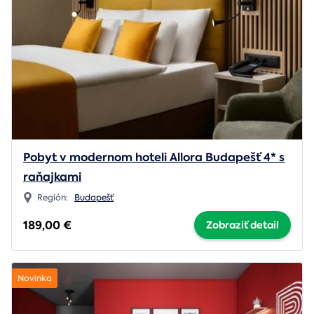
Pobyt v modernom hoteli Allora Budapešť 4* s
raňajkami
Región:
Budapešť
189,00 €
Zobraziť detail
Novinka