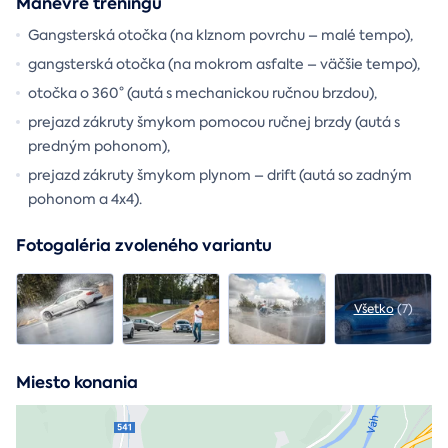
Manévre tréningu
Gangsterská otočka (na klznom povrchu – malé tempo),
gangsterská otočka (na mokrom asfalte – väčšie tempo),
otočka o 360° (autá s mechanickou ručnou brzdou),
prejazd zákruty šmykom pomocou ručnej brzdy (autá s
predným pohonom),
prejazd zákruty šmykom plynom – drift (autá so zadným
pohonom a 4x4).
Fotogaléria zvoleného variantu
Všetko
(7)
Miesto konania