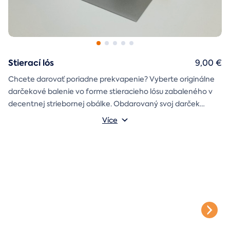
Stierací lós
9,00 €
Chcete darovať poriadne prekvapenie? Vyberte originálne
darčekové balenie vo forme stieracieho lósu zabaleného v
decentnej striebornej obálke. Obdarovaný svoj darček
objaví až po chvíľke napätia počas stierania. Jedno je isté, u
Více
nás je každý lós výherný!