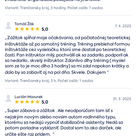
Variant: Trenčiansky kraj, 3 hodiny, Počet osôb: 1 osoba
Tomáš Žák
7. 4. 2025
5,0
„
Zážitok spĺňal moje očakávania, od počiatočnej teoretickej
inštruktáže až po samotný tréning. Tréning prebiehal formou
inštruktáže cez vysielačku, ktorú sme dostali po teoretickej
časti. Pan inštruktor milý, pochválil ak sa zadarilo, podporil ak
sa nedarilo.. skvelý inštruktor. Zdanlivo dlhy tréning ( myslel
som ze to je moc dlho 3 hodiny) sa mi zdal napokon krátky a
dalo by sa zabaviť aj na pol dňa. Skvele. Dakujem
“
Variant: Trenčiansky kraj, 3 h, Počet osôb: 1 osoba
Lucián Mazurek
31. 3. 2025
5,0
„
Super zábava a zážitok . Ale neodporúčam tam ísť s
nejakým novým alebo novsim autom rodinného typu,
ktorému sa nedajú vypnúť stabilizačné asistenty. Nedá sa
potom poriadne vyblázniť. Dostal som to ako darček, ale
určite ešte raz prídem.
“