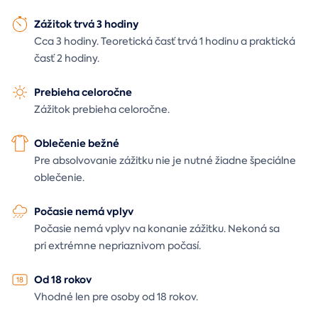
Zážitok trvá 3 hodiny
Cca 3 hodiny. Teoretická časť trvá 1 hodinu a praktická
časť 2 hodiny.
Prebieha celoročne
Zážitok prebieha celoročne.
Oblečenie bežné
Pre absolvovanie zážitku nie je nutné žiadne špeciálne
oblečenie.
Počasie nemá vplyv
Počasie nemá vplyv na konanie zážitku. Nekoná sa
pri extrémne nepriaznivom počasí.
Od 18 rokov
Vhodné len pre osoby od 18 rokov.