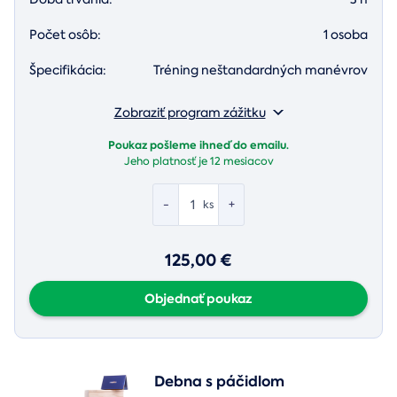
Počet osôb:
1 osoba
Špecifikácia:
Tréning neštandardných manévrov
Zobraziť program zážitku
Poukaz pošleme ihneď do emailu.
Jeho platnosť je
12 mesiacov
-
+
ks
125,00 €
Objednať poukaz
Debna s páčidlom