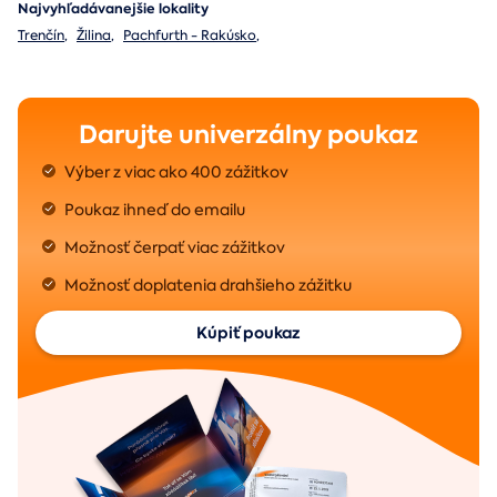
Najvyhľadávanejšie lokality
Trenčín
,
Žilina
,
Pachfurth - Rakúsko
,
Darujte univerzálny poukaz
Výber z viac ako 400 zážitkov
Poukaz ihneď do emailu
Možnosť čerpať viac zážitkov
Možnosť doplatenia drahšieho zážitku
Kúpiť poukaz