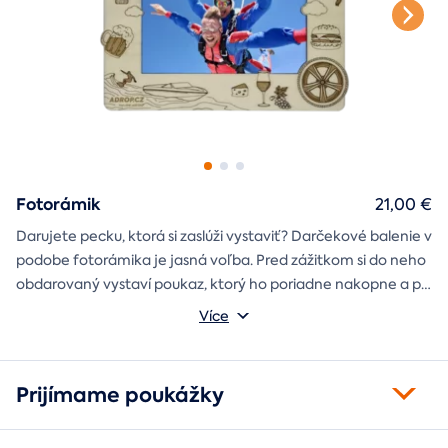
Fotorámik
21,00 €
Darujete pecku, ktorá si zaslúži vystaviť? Darčekové balenie v
podobe fotorámika je jasná voľba. Pred zážitkom si do neho
obdarovaný vystaví poukaz, ktorý ho poriadne nakopne a po
absolvovaní tam poputuje fotka zo zážitku, ktorá pri každom
Môžete vybrať z motívov balónový, tunelový a univerzálny
Více
pohľade oživí spomienky.
fotorámik.
Prijímame poukážky