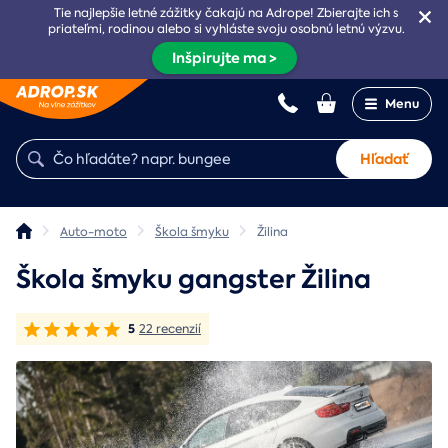
Tie najlepšie letné zážitky čakajú na Adrope! Zbierajte ich s
priateľmi, rodinou alebo si vyhláste svoju osobnú letnú výzvu.
Inšpirujte ma >
Menu
Hľadať
Auto-moto
Škola šmyku
Žilina
Škola šmyku gangster Žilina
5
22 recenzií