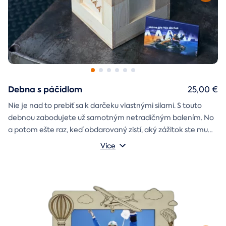
Debna s páčidlom
25,00 €
Nie je nad to prebiť sa k darčeku vlastnými silami. S touto
debnou zabodujete už samotným netradičným balením. No
a potom ešte raz, keď obdarovaný zistí, aký zážitok ste mu
darčekovú skladačku
vybrali. Debna obsahuje
Vonkajšie rozmery: 20 × 20 × 20 cm
s poukazom
Více
na vami vybraný zážitok. A ak budete chcieť, tak aj
štýlové tričko
na pamiatku. Motív debny môžete vybrať s
k svadbe, Vianociam
z lásky
prianím
alebo len tak
.