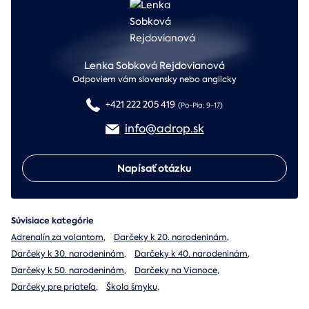
Lenka Sobková Rejdovianová
Odpoviem vám slovensky nebo anglicky
+421 222 205 419
(Po-Pia: 9-17)
info@adrop.sk
Napísať otázku
Súvisiace kategórie
Adrenalín za volantom
,
Darčeky k 20. narodeninám
,
Darčeky k 30. narodeninám
,
Darčeky k 40. narodeninám
,
Darčeky k 50. narodeninám
,
Darčeky na Vianoce
,
Darčeky pre priateľa
,
Škola šmyku
,