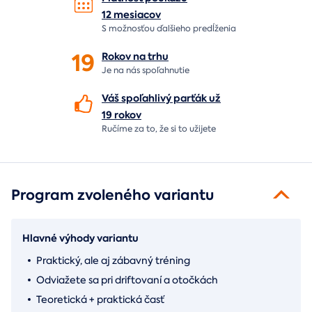
12 mesiacov
S možnosťou ďalšieho predĺženia
19
Rokov na
trhu
Je na nás
spoľahnutie
Váš spoľahlivý parťák už
19 rokov
Ručíme za to,
že si to užijete
Program zvoleného variantu
Hlavné výhody variantu
Praktický, ale aj zábavný tréning
Odviažete sa pri driftovaní a otočkách
Teoretická + praktická časť