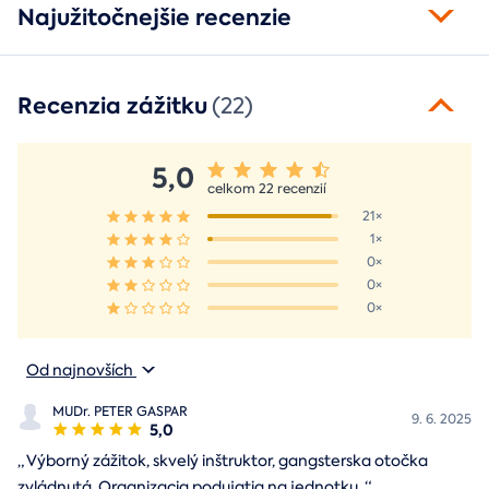
Najužitočnejšie recenzie
Recenzia zážitku
(22)
5,0
celkom 22 recenzií
21×
1×
0×
0×
0×
Od najnovších
MUDr. PETER GASPAR
9. 6. 2025
5,0
„
Výborný zážitok, skvelý inštruktor, gangsterska otočka
zvládnutá. Organizacia podujatia na jednotku.
“