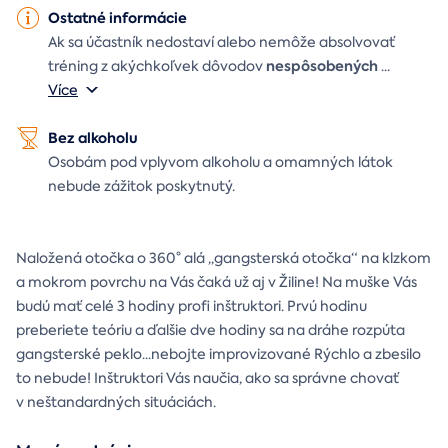
Ostatné informácie
Ak sa účastník nedostaví alebo nemôže absolvovať
nespôsobených
tréning z akýchkoľvek dôvodov
...
Více
Bez alkoholu
Osobám pod vplyvom alkoholu a omamných látok
nebude zážitok poskytnutý.
Naložená otočka o 360° alá ,,gangsterská otočka“ na klzkom
a mokrom povrchu na Vás čaká už aj v Žiline! Na muške Vás
budú mať celé 3 hodiny profi inštruktori. Prvú hodinu
preberiete teóriu a ďalšie dve hodiny sa na dráhe rozpúta
gangsterské peklo...nebojte improvizované Rýchlo a zbesilo
to nebude! Inštruktori Vás naučia, ako sa správne chovať
v neštandardných situáciách.