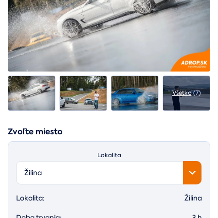
Všetko
(7)
Zvoľte miesto
Lokalita
Žilina
Lokalita:
Žilina
Doba trvania:
3 h