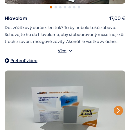
Hlavolam
17,00 €
Dať zážitkový darček len tak? To by nebola taká zábava.
Schovajte ho do hlavolamu, aby si obdarovaný musel najskôr
trochu zavariť mozgové závity. Akonáhle všetko zvládne,
objaví poukaz na zážitok i s vašim venováním.
Vonkajšie rozmery: 15,5 × 8,5 × 5 cm
Více
Prehrať video