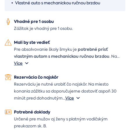
Vlastné auto s mechanickou ručnou brzdou
Vhodné pre 1 osobu
Zážitok je vhodný pre 1 osobu.
Mali by ste vedieť
potrebné prísť
Pre absolvovanie školy šmyku je
vlastným autom s mechanickou ručnou brzdou
. Na
...
Více
Rezervácia čo najskôr
Rezerváciu je nutné urobiť čo najskôr. Na miesto
konania zážitku sa doporučujeme dostaviť aspoň 30
minút pred dohodnutým
...
Více
Potrebné doklady
Určené pre mužov aj ženy s platným vodičským
preukazom sk. B.