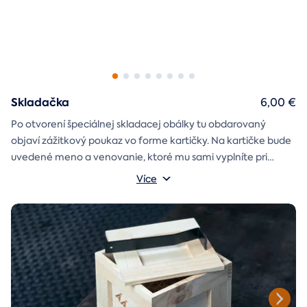
Skladačka
6,00 €
Po otvorení špeciálnej skladacej obálky tu obdarovaný
objaví zážitkový poukaz vo forme kartičky. Na kartičke bude
uvedené meno a venovanie, ktoré mu sami vyplníte pri
objednávaní.
Více