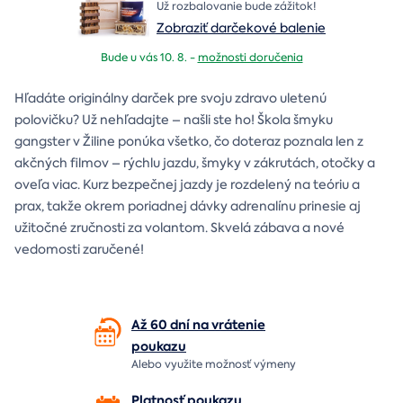
Už rozbalovanie bude zážitok!
Zobraziť darčekové balenie
Bude u vás 10. 8. -
možnosti doručenia
Hľadáte originálny darček pre svoju zdravo uletenú
polovičku? Už nehľadajte – našli ste ho! Škola šmyku
gangster v Žiline ponúka všetko, čo doteraz poznala len z
akčných filmov – rýchlu jazdu, šmyky v zákrutách, otočky a
oveľa viac. Kurz bezpečnej jazdy je rozdelený na teóriu a
prax, takže okrem poriadnej dávky adrenalínu prinesie aj
užitočné zručnosti za volantom. Skvelá zábava a nové
vedomosti zaručené!
Až 60 dní na vrátenie
poukazu
Alebo využite možnosť výmeny
Platnosť poukazu