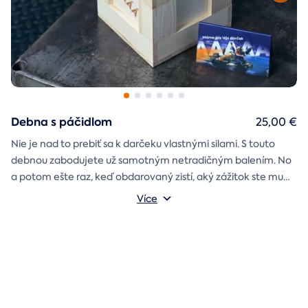
Debna s páčidlom
25,00 €
Nie je nad to prebiť sa k darčeku vlastnými silami. S touto
debnou zabodujete už samotným netradičným balením. No
a potom ešte raz, keď obdarovaný zistí, aký zážitok ste mu
darčekovú skladačku
vybrali. Debna obsahuje
Vonkajšie rozmery: 20 × 20 × 20 cm
s poukazom
Více
na vami vybraný zážitok. A ak budete chcieť, tak aj
štýlové tričko
na pamiatku. Motív debny môžete vybrať s
k svadbe, Vianociam
z lásky
prianím
alebo len tak
.