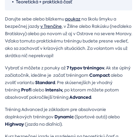
Teoretická + praktická časť
Darujte sebe alebo blízkemu
poukaz
na školu šmyku a
bezpečnej jazdy
v Trenčíne
, v Žiline alebo Rakúsku (neďaleko
Bratislavy) alebo po novom už aj v Ostrave na severe Moravy.
Vďaka tomuto praktickému tréningu budete presne vedieť,
ako sa zachovať v krízových situáciách. Za volantom vás už
skrátka nič neprekvapí!
7 typov tréningov.
Vybrať si môžete z ponuky až
Ak ste úplný
Compact
začiatočník, ideálne je začať tréningom
alebo
Standard
zvoliť variantu
. Pre skúsenejších je vhodný
Profi
Intensiv,
tréning
alebo
po ktorom môžete potom
Advanced
absolvovať pokročilejší tréning
.
Tréning Advanced je základom pre absolvovanie
Dynamic
doplnkových tréningov
(športové autá) alebo
Highway
(jazda na diaľnici).
Kurz bezpečnej jazdy je rozdelený na teoretickú časť a