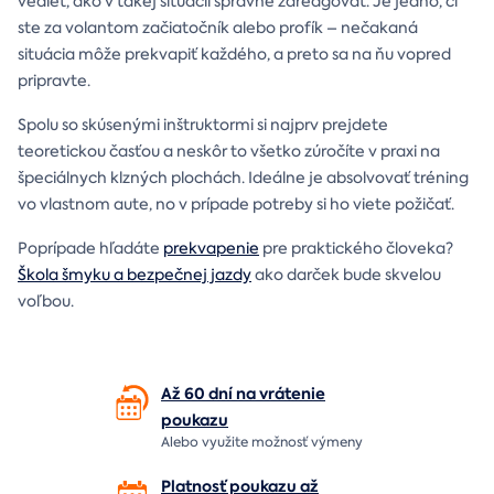
vedieť, ako v takej situácii správne zareagovať. Je jedno, či
ste za volantom začiatočník alebo profík – nečakaná
situácia môže prekvapiť každého, a preto sa na ňu vopred
pripravte.
Spolu so skúsenými inštruktormi si najprv prejdete
teoretickou časťou a neskôr to všetko zúročíte v praxi na
špeciálnych klzných plochách. Ideálne je absolvovať tréning
vo vlastnom aute, no v prípade potreby si ho viete požičať.
Poprípade hľadáte
prekvapenie
pre praktického človeka?
Škola šmyku a bezpečnej jazdy
ako darček bude skvelou
voľbou.
Až 60 dní na vrátenie
poukazu
Alebo využite možnosť výmeny
Platnosť poukazu až