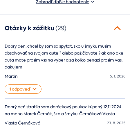
Zobraziť ďalšie hodnotenie
Otázky k zážitku
(29)
Dobry den, chcel by som sa spytat, skolu šmyku musim
absolvovať na svojom aute ? alebo požičiavate ? ak ano ake
auta mate prosim vss na vyber a za kolko penazi prosim vas,
dakujem
Martin
5. 1. 2026
1 odpoveď
Dobrý deň stratila som darčekový poukaz kúpený 12.11.2024
na meno Marek Černák, škola šmyku. Černáková Vlasta
Vlasta Černáková
23. 8. 2025