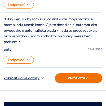
1 odpoveď
dobry den, radby som sa zucastnil kurzu .moja otazka je :
mam skodu superb kombi / je to dost dlhe /, automaticka
prvodovka a automaticka brzda / neda sa pracovat ako s
rucnou brzdou /, mam s toho trochu obavy, neni s tym
problem ? ,
peter
21. 4. 2025
1 odpoveď
Vložiť otázku
Zobraziť ďalšie dotazy