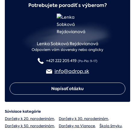
Potrebujete poradiť s výberom?
Lenka Sobková Rejdovianová
Odpoviem vám slovensky nebo anglicky
+421 222 205 419
(Po-Pia: 9-17)
info@adrop.sk
Napísať otázku
Súvisiace kategórie
Darčeky k 20. narodeninám
,
Darčeky k 30. narodeninám
,
Darčeky k 50. narodeninám
,
Darčeky na Vianoce
,
Škola šmyku
,