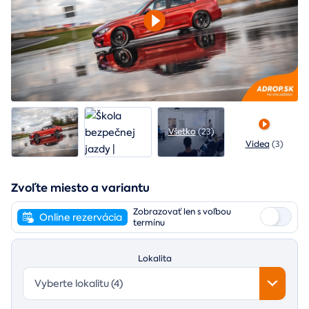
Všetko
(23)
Videa
(3)
Zvoľte miesto a variantu
Zobrazovať len s voľbou
Online rezervácia
termínu
Lokalita
Vyberte lokalitu (4)