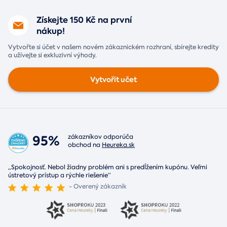
Získejte 150 Kč na první
nákup!
Vytvořte si účet v našem novém zákaznickém rozhraní, sbírejte kredity
a užívejte si exkluzivní výhody.
Vytvořit učet
95%
zákazníkov odporúča
obchod na
Heureka.sk
„Spokojnosť. Nebol žiadny problém ani s predĺžením kupónu. Veľmi
ústretový prístup a rýchle riešenie“
- Overený zákazník