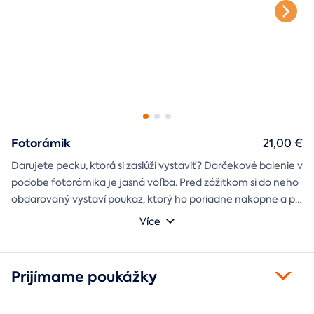
Fotorámik
21,00 €
Darujete pecku, ktorá si zaslúži vystaviť? Darčekové balenie v
podobe fotorámika je jasná voľba. Pred zážitkom si do neho
obdarovaný vystaví poukaz, ktorý ho poriadne nakopne a po
absolvovaní tam poputuje fotka zo zážitku, ktorá pri každom
Môžete vybrať z motívov balónový, tunelový a univerzálny
Více
pohľade oživí spomienky.
fotorámik.
Prijímame poukážky