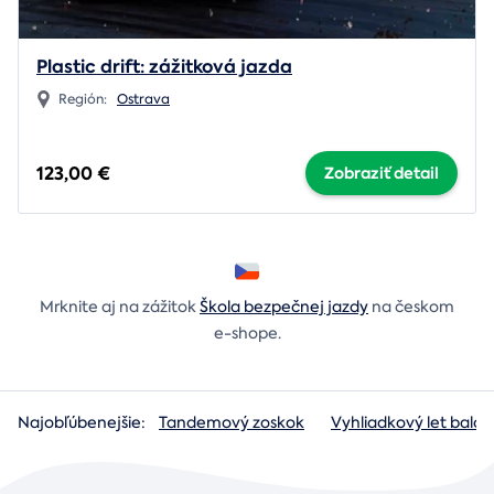
Plastic drift: zážitková jazda
Región:
Ostrava
123,00 €
Zobraziť detail
Mrknite aj na zážitok
Škola bezpečnej jazdy
na českom
e-shope.
Najobľúbenejšie:
Tandemový zoskok
Vyhliadkový let baló