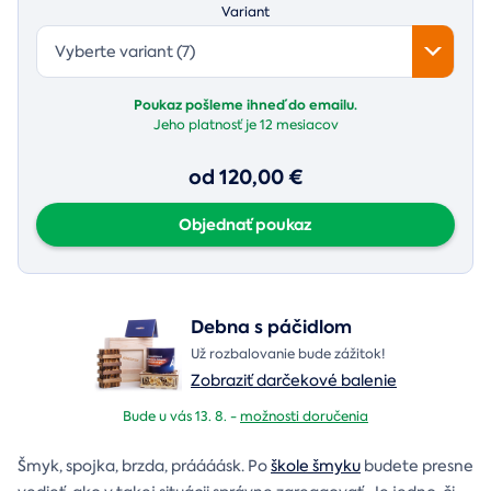
Variant
Vyberte variant (7)
Poukaz pošleme ihneď do emailu.
Jeho platnosť je
12 mesiacov
od 120,00 €
Objednať poukaz
Debna s páčidlom
Už rozbalovanie bude zážitok!
Zobraziť darčekové balenie
Bude u vás 13. 8. -
možnosti doručenia
Šmyk, spojka, brzda, práááásk. Po
škole šmyku
budete presne