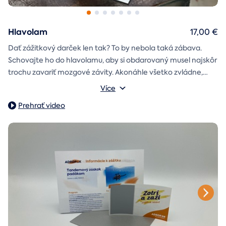
Hlavolam
17,00 €
Dať zážitkový darček len tak? To by nebola taká zábava.
Schovajte ho do hlavolamu, aby si obdarovaný musel najskôr
trochu zavariť mozgové závity. Akonáhle všetko zvládne,
objaví poukaz na zážitok i s vašim venováním.
Vonkajšie rozmery: 15,5 × 8,5 × 5 cm
Více
Prehrať video