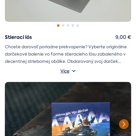
Stierací lós
9,00 €
Chcete darovať poriadne prekvapenie? Vyberte originálne
darčekové balenie vo forme stieracieho lósu zabaleného v
decentnej striebornej obálke. Obdarovaný svoj darček
objaví až po chvíľke napätia počas stierania. Jedno je isté, u
Více
nás je každý lós výherný!