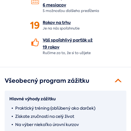
6 mesiacov
S možnosťou ďalšieho predĺženia
19
Rokov na
trhu
Je na nás
spoľahnutie
Váš spoľahlivý parťák už
19 rokov
Ručíme za to,
že si to užijete
Všeobecný program zážitku
Hlavné výhody zážitku
Praktický tréning (obľúbený ako darček)
Získate zručnosti na celý život
Na výber niekoľko úrovní kurzov