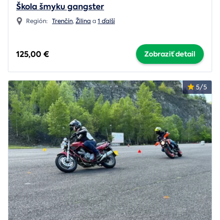
Škola šmyku gangster
Región:
Trenčín
,
Žilina
a
1 ďalší
125,00 €
Zobraziť detail
5/5