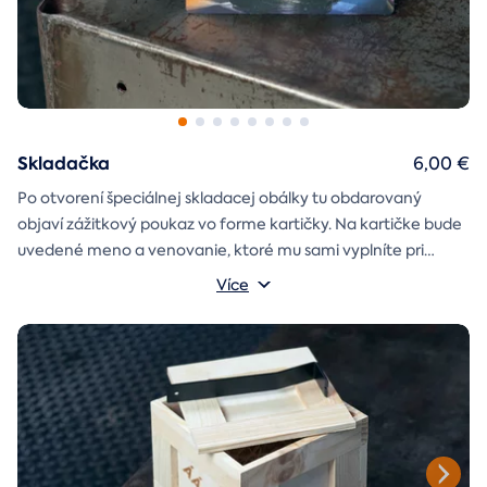
Skladačka
6,00 €
Po otvorení špeciálnej skladacej obálky tu obdarovaný
objaví zážitkový poukaz vo forme kartičky. Na kartičke bude
uvedené meno a venovanie, ktoré mu sami vyplníte pri
objednávaní.
Více