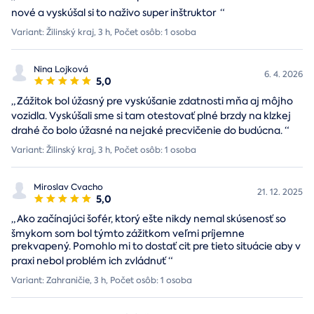
nové a vyskúšal si to naživo super inštruktor
“
Variant: Žilinský kraj, 3 h, Počet osôb: 1 osoba
Nina Lojková
6. 4. 2026
5,0
„
Zážitok bol úžasný pre vyskúšanie zdatnosti mňa aj môjho
vozidla. Vyskúšali sme si tam otestovať plné brzdy na klzkej
drahé čo bolo úžasné na nejaké precvičenie do budúcna.
“
Variant: Žilinský kraj, 3 h, Počet osôb: 1 osoba
Miroslav Cvacho
21. 12. 2025
5,0
„
Ako začínajúci šofér, ktorý ešte nikdy nemal skúsenosť so
šmykom som bol týmto zážitkom veľmi príjemne
prekvapený. Pomohlo mi to dostať cit pre tieto situácie aby v
praxi nebol problém ich zvládnuť
“
Variant: Zahraničie, 3 h, Počet osôb: 1 osoba