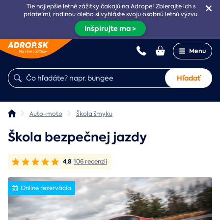
Tie najlepšie letné zážitky čakajú na Adrope! Zbierajte ich s
priateľmi, rodinou alebo si vyhláste svoju osobnú letnú výzvu.
Inšpirujte ma >
Menu
Hľadať
Auto-moto
Škola šmyku
Škola bezpečnej jazdy
4,8
106 recenzií
Online rezervácia