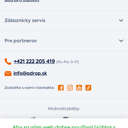
Zákaznícky servis
Pre partnerov
+421 222 205 419
(Po-Pia: 9-17)
info@adrop.sk
Zostaňte s nami v kontakte:
Možnosti platby:
Dobierkou
Platba kartou
Aby sa vám web dobre používal (súhlas s