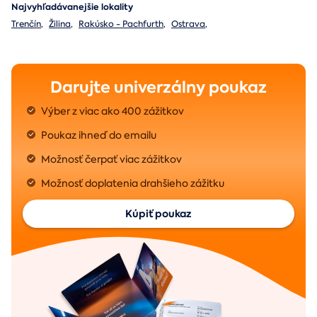
Najvyhľadávanejšie lokality
Trenčín
,
Žilina
,
Rakúsko - Pachfurth
,
Ostrava
,
Darujte univerzálny poukaz
Výber z viac ako 400 zážitkov
Poukaz ihneď do emailu
Možnosť čerpať viac zážitkov
Možnosť doplatenia drahšieho zážitku
Kúpiť poukaz