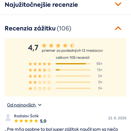
Najužitočnejšie recenzie
Recenzia zážitku
(106)
4,7
priemer za posledných 12 mesiacov
celkom 106 recenzií
93×
13×
0×
0×
0×
Od najnovších
Rastislav Šotík
22. 6. 2026
5,0
„
Pre mňa osobne to bol super zážitok naučil som sa niečo