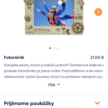
Fotorámik
21,00 €
Darujete pecku, ktorá si zaslúži vystaviť? Darčekové balenie v
podobe fotorámika je jasná voľba. Pred zážitkom si do neho
obdarovaný vystaví poukaz, ktorý ho poriadne nakopne a po
absolvovaní tam poputuje fotka zo zážitku, ktorá pri každom
Môžete vybrať z motívov balónový, tunelový a univerzálny
Více
pohľade oživí spomienky.
fotorámik.
Prijímame poukážky