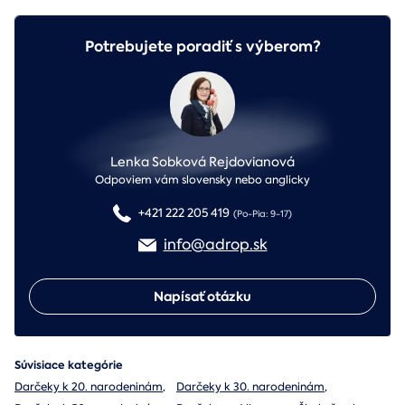
Potrebujete poradiť s výberom?
Lenka Sobková Rejdovianová
Odpoviem vám slovensky nebo anglicky
+421 222 205 419
(Po-Pia: 9-17)
info@adrop.sk
Napísať otázku
Súvisiace kategórie
Darčeky k 20. narodeninám
,
Darčeky k 30. narodeninám
,