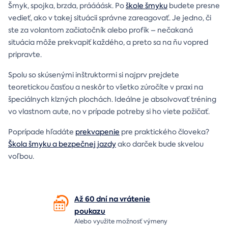
Šmyk, spojka, brzda, práááásk. Po
škole šmyku
budete presne
vedieť, ako v takej situácii správne zareagovať. Je jedno, či
ste za volantom začiatočník alebo profík – nečakaná
situácia môže prekvapiť každého, a preto sa na ňu vopred
pripravte.
Spolu so skúsenými inštruktormi si najprv prejdete
teoretickou časťou a neskôr to všetko zúročíte v praxi na
špeciálnych klzných plochách. Ideálne je absolvovať tréning
vo vlastnom aute, no v prípade potreby si ho viete požičať.
Poprípade hľadáte
prekvapenie
pre praktického človeka?
Škola šmyku a bezpečnej jazdy
ako darček bude skvelou
voľbou.
Až 60 dní na vrátenie
poukazu
Alebo využite možnosť výmeny