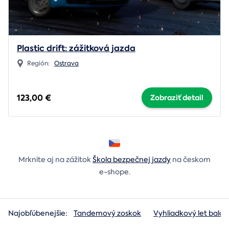
Plastic drift: zážitková jazda
Región:
Ostrava
123,00 €
Zobraziť detail
Mrknite aj na zážitok
Škola bezpečnej jazdy
na českom
e-shope.
Najobľúbenejšie:
Tandemový zoskok
Vyhliadkový let baló