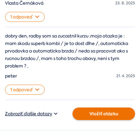
Vlasta Černáková
23. 8. 2025
1 odpoveď
dobry den, radby som sa zucastnil kurzu .moja otazka je :
mam skodu superb kombi / je to dost dlhe /, automaticka
prvodovka a automaticka brzda / neda sa pracovat ako s
rucnou brzdou /, mam s toho trochu obavy, neni s tym
problem ? ,
peter
21. 4. 2025
1 odpoveď
Vložiť otázku
Zobraziť ďalšie dotazy