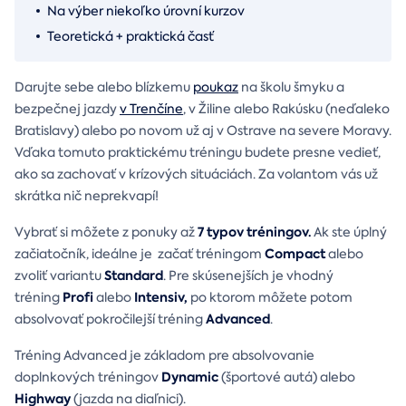
Na výber niekoľko úrovní kurzov
Teoretická + praktická časť
Darujte sebe alebo blízkemu
poukaz
na školu šmyku a
bezpečnej jazdy
v Trenčíne
, v Žiline alebo Rakúsku (neďaleko
Bratislavy) alebo po novom už aj v Ostrave na severe Moravy.
Vďaka tomuto praktickému tréningu budete presne vedieť,
ako sa zachovať v krízových situáciách. Za volantom vás už
skrátka nič neprekvapí!
7 typov tréningov.
Vybrať si môžete z ponuky až
Ak ste úplný
Compact
začiatočník, ideálne je začať tréningom
alebo
Standard
zvoliť variantu
. Pre skúsenejších je vhodný
Profi
Intensiv,
tréning
alebo
po ktorom môžete potom
Advanced
absolvovať pokročilejší tréning
.
Tréning Advanced je základom pre absolvovanie
Dynamic
doplnkových tréningov
(športové autá) alebo
Highway
(jazda na diaľnici).