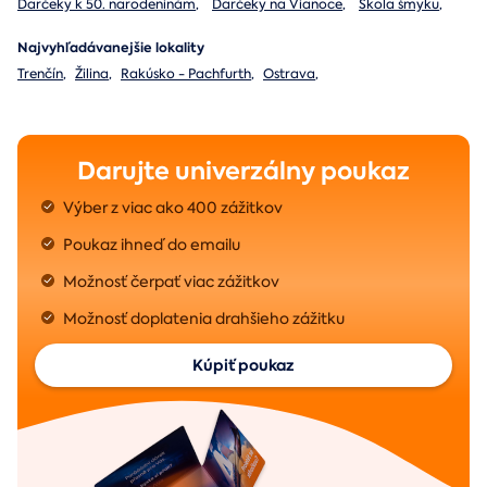
Darčeky k 50. narodeninám
,
Darčeky na Vianoce
,
Škola šmyku
,
Najvyhľadávanejšie lokality
Trenčín
,
Žilina
,
Rakúsko - Pachfurth
,
Ostrava
,
Darujte univerzálny poukaz
Výber z viac ako 400 zážitkov
Poukaz ihneď do emailu
Možnosť čerpať viac zážitkov
Možnosť doplatenia drahšieho zážitku
Kúpiť poukaz