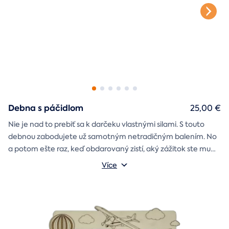
Debna s páčidlom
25,00 €
Nie je nad to prebiť sa k darčeku vlastnými silami. S touto
debnou zabodujete už samotným netradičným balením. No
a potom ešte raz, keď obdarovaný zistí, aký zážitok ste mu
darčekovú skladačku
vybrali. Debna obsahuje
Vonkajšie rozmery: 20 × 20 × 20 cm
s poukazom
Více
na vami vybraný zážitok. A ak budete chcieť, tak aj
štýlové tričko
na pamiatku. Motív debny môžete vybrať s
k svadbe, Vianociam
z lásky
prianím
alebo len tak
.