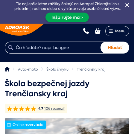
Tie najlepšie letné zážitky čakajú na Adrope! Zbierajte ich s
priateľmi, rodinou alebo si vyhláste svoju osobnú letnú výzvu.
Inšpirujte ma >
Menu
Hľadať
Auto-moto
Škola šmyku
Trenčiansky kraj
Škola bezpečnej jazdy
Trenčiansky kraj
4,7
106 recenzií
Online rezervácia