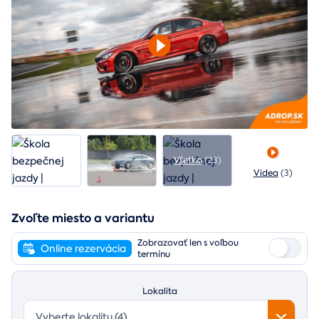
Všetko
(23)
Videa
(3)
Zvoľte miesto a variantu
Zobrazovať len s voľbou
Online rezervácia
termínu
Lokalita
Vyberte lokalitu (4)