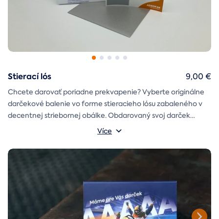
Stierací lós
9,00 €
Chcete darovať poriadne prekvapenie? Vyberte originálne
darčekové balenie vo forme stieracieho lósu zabaleného v
decentnej striebornej obálke. Obdarovaný svoj darček
objaví až po chvíľke napätia počas stierania. Jedno je isté, u
Více
nás je každý lós výherný!