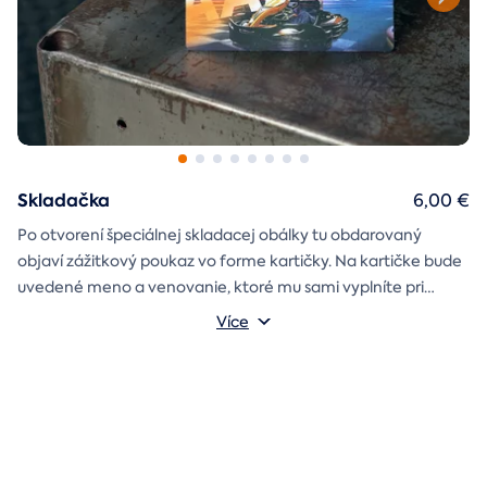
Skladačka
6,00 €
Po otvorení špeciálnej skladacej obálky tu obdarovaný
objaví zážitkový poukaz vo forme kartičky. Na kartičke bude
uvedené meno a venovanie, ktoré mu sami vyplníte pri
objednávaní.
Více