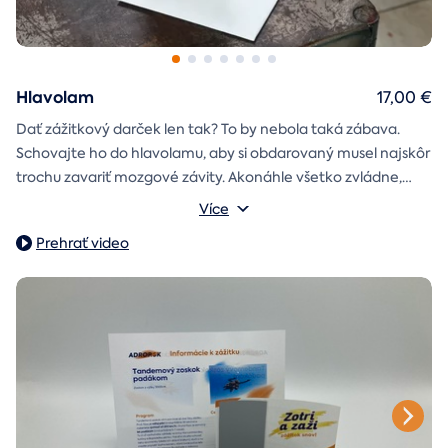
Hlavolam
17,00 €
Dať zážitkový darček len tak? To by nebola taká zábava.
Schovajte ho do hlavolamu, aby si obdarovaný musel najskôr
trochu zavariť mozgové závity. Akonáhle všetko zvládne,
objaví poukaz na zážitok i s vašim venováním.
Vonkajšie rozmery: 15,5 × 8,5 × 5 cm
Více
Prehrať video