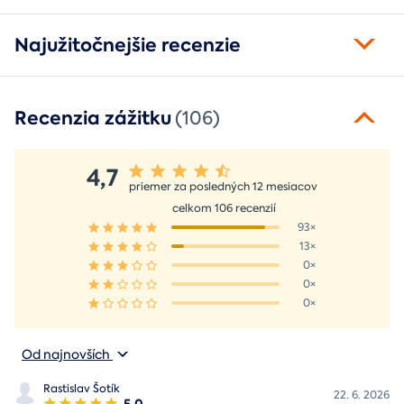
Najužitočnejšie recenzie
Recenzia zážitku
(106)
4,7
priemer za posledných 12 mesiacov
celkom 106 recenzií
93×
13×
0×
0×
0×
Od najnovších
Rastislav Šotík
22. 6. 2026