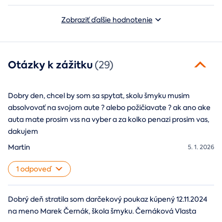
Zobraziť ďalšie hodnotenie
Otázky k zážitku
(29)
Dobry den, chcel by som sa spytat, skolu šmyku musim
absolvovať na svojom aute ? alebo požičiavate ? ak ano ake
auta mate prosim vss na vyber a za kolko penazi prosim vas,
dakujem
Martin
5. 1. 2026
1 odpoveď
Dobrý deň stratila som darčekový poukaz kúpený 12.11.2024
na meno Marek Černák, škola šmyku. Černáková Vlasta