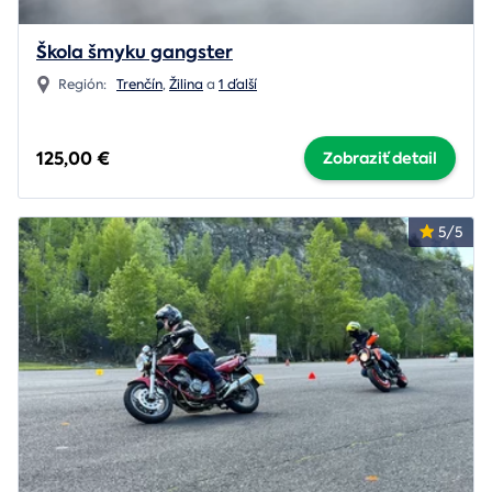
Škola šmyku gangster
Región:
Trenčín
,
Žilina
a
1 ďalší
125,00 €
Zobraziť detail
5/5