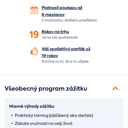
Platnosť poukazu až
6 mesiacov
S možnosťou ďalšieho predĺženia
19
Rokov na
trhu
Je na nás
spoľahnutie
Váš spoľahlivý parťák už
19 rokov
Ručíme za to,
že si to užijete
Všeobecný program zážitku
Hlavné výhody zážitku
Praktický tréning (obľúbený ako darček)
Získate zručnosti na celý život