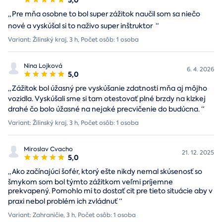
5,0
„
Pre mňa osobne to bol super zážitok naučil som sa niečo
nové a vyskúšal si to naživo super inštruktor
“
Variant: Žilinský kraj, 3 h, Počet osôb: 1 osoba
Nina Lojková
6. 4. 2026
5,0
„
Zážitok bol úžasný pre vyskúšanie zdatnosti mňa aj môjho
vozidla. Vyskúšali sme si tam otestovať plné brzdy na klzkej
drahé čo bolo úžasné na nejaké precvičenie do budúcna.
“
Variant: Žilinský kraj, 3 h, Počet osôb: 1 osoba
Miroslav Cvacho
21. 12. 2025
5,0
„
Ako začínajúci šofér, ktorý ešte nikdy nemal skúsenosť so
šmykom som bol týmto zážitkom veľmi príjemne
prekvapený. Pomohlo mi to dostať cit pre tieto situácie aby v
praxi nebol problém ich zvládnuť
“
Variant: Zahraničie, 3 h, Počet osôb: 1 osoba