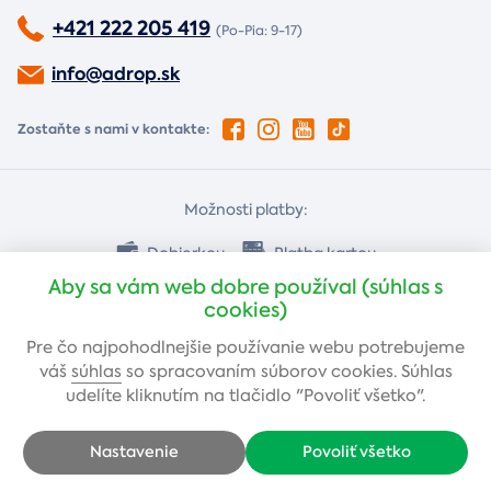
+421 222 205 419
(Po-Pia: 9-17)
info@adrop.sk
Zostaňte s nami v kontakte:
Možnosti platby:
Dobierkou
Platba kartou
Aby sa vám web dobre používal (súhlas s
cookies)
Bankovým prevodom
Pre čo najpohodlnejšie používanie webu potrebujeme
váš
súhlas
so spracovaním súborov cookies. Súhlas
udelíte kliknutím na tlačidlo "Povoliť všetko".
Nastavenie
Povoliť všetko
Copyright © 2005-2026 Adrop s.r.o. - Všetky práva vyhradené