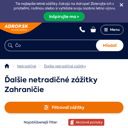
Tie najlepšie letné zážitky čakajú na Adrope! Zbierajte ich s
priateľmi, rodinou alebo si vyhláste svoju osobnú letnú výzvu.
Inšpirujte ma >
Menu
Hľadať
Netradičné
Ďalšie netradičné zážitky
Ďalšie netradičné zážitky
Zahraničie
Filtrovať zážitky
Najobľúbenejší filter:
Akciové ponuky