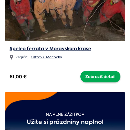
Speleo ferrata v Moravskom krase
Región:
Ostrov u Macochy
61,00 €
Zobraziť detail
NA VLNE ZÁŽITKOV
Užite si prázdniny naplno!