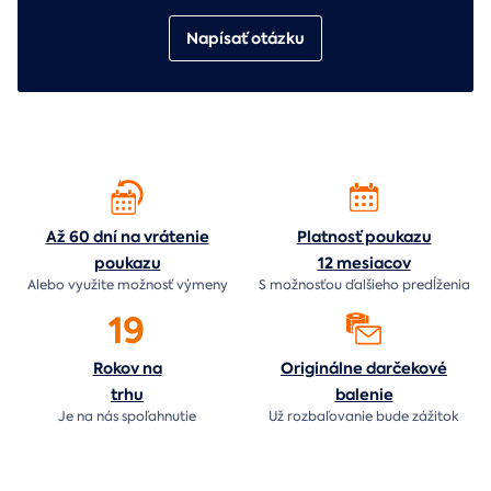
Napísať otázku
Až 60 dní na vrátenie
Platnosť poukazu
poukazu
12 mesiacov
Alebo využite možnosť výmeny
S možnosťou ďalšieho predĺženia
19
Rokov na
Originálne darčekové
trhu
balenie
Je na nás
spoľahnutie
Už rozbaľovanie bude
zážitok