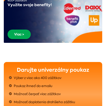
400+ zážitkov
Využite svoje benefity!
Viac >
Darujte univerzálny poukaz
Výber z viac ako 400 zážitkov
Poukaz ihneď do emailu
Možnosť čerpať viac zážitkov
Možnosť doplatenia drahšieho zážitku