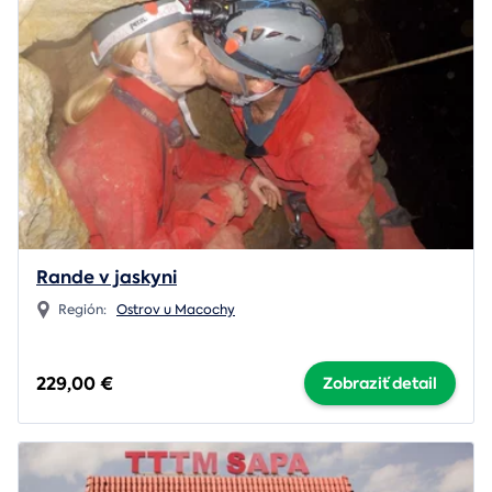
Rande v jaskyni
Región:
Ostrov u Macochy
229,00 €
Zobraziť detail