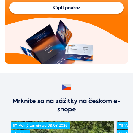
Kúpiť poukaz
Mrknite sa na zážitky na českom e-
shope
Volný termín od 08.08.2026
Voln