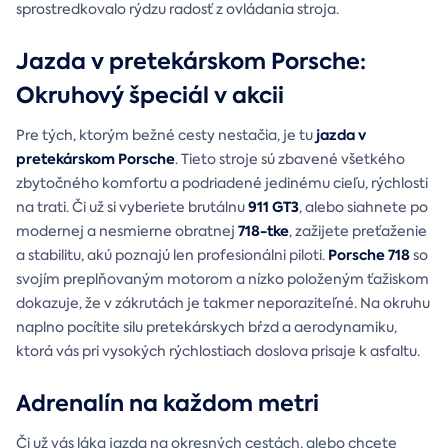
sprostredkovalo rýdzu radosť z ovládania stroja.
Jazda v pretekárskom Porsche:
Okruhový špeciál v akcii
jazda v
Pre tých, ktorým bežné cesty nestačia, je tu
pretekárskom Porsche
. Tieto stroje sú zbavené všetkého
zbytočného komfortu a podriadené jedinému cieľu, rýchlosti
911 GT3
na trati. Či už si vyberiete brutálnu
, alebo siahnete po
718-tke
modernej a nesmierne obratnej
, zažijete preťaženie
Porsche 718
a stabilitu, akú poznajú len profesionálni piloti.
so
svojím preplňovaným motorom a nízko položeným ťažiskom
dokazuje, že v zákrutách je takmer neporaziteľné. Na okruhu
naplno pocítite silu pretekárskych bŕzd a aerodynamiku,
ktorá vás pri vysokých rýchlostiach doslova prisaje k asfaltu.
Adrenalín na každom metri
Či už vás láka jazda na okresných cestách, alebo chcete