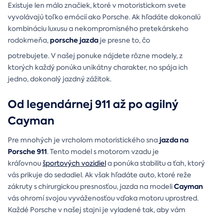
Existuje len málo značiek, ktoré v motoristickom svete
vyvolávajú toľko emócií ako Porsche. Ak hľadáte dokonalú
kombináciu luxusu a nekompromisného pretekárskeho
porsche jazda
rodokmeňa,
je presne to, čo
potrebujete. V našej ponuke nájdete rôzne modely, z
ktorých každý ponúka unikátny charakter, no spája ich
jedno, dokonalý jazdný zážitok.
Od legendárnej 911 až po agilný
Cayman
jazda na
Pre mnohých je vrcholom motoristického sna
Porsche 911
. Tento model s motorom vzadu je
kráľovnou
športových vozidiel
a ponúka stabilitu a ťah, ktorý
vás prikuje do sedadiel. Ak však hľadáte auto, ktoré reže
Cayman
zákruty s chirurgickou presnosťou, jazda na modeli
vás ohromí svojou vyváženosťou vďaka motoru uprostred.
Každé Porsche v našej stajni je vyladené tak, aby vám