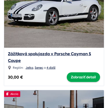
Zážitková spolujazda v Porsche Cayman S
Coupe
Región:
Jelka
,
Senec
a
4 ďalší
30,00 €
Zobraziť detail
Akcia