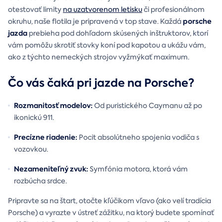
otestovať limity
na uzatvorenom letisku
či profesionálnom
porsche
okruhu, naše flotila je pripravená v top stave. Každá
jazda
prebieha pod dohľadom skúsených inštruktorov, ktorí
vám pomôžu skrotiť stovky koní pod kapotou a ukážu vám,
ako z týchto nemeckých strojov vyžmýkať maximum.
Čo vás čaká pri jazde na Porsche?
Rozmanitosť modelov:
Od puristického Caymanu až po
ikonickú 911.
Precízne riadenie:
Pocit absolútneho spojenia vodiča s
vozovkou.
Nezameniteľný zvuk:
Symfónia motora, ktorá vám
rozbúcha srdce.
Pripravte sa na štart, otočte kľúčikom vľavo (ako velí tradícia
Porsche) a vyrazte v ústreť zážitku, na ktorý budete spomínať