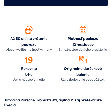
Až 60 dní na vrátenie
Platnosť poukazu
poukazu
12 mesiacov
Alebo využite možnosť výmeny
S možnosťou ďalšieho predĺženia
19
Rokov na
Originálne darčekové
trhu
balenie
Je na nás
spoľahnutie
Už rozbaľovanie bude
zážitok
Jazda na Porsche: Ikonická 911, agilná 718 aj pretekárske
špeciál