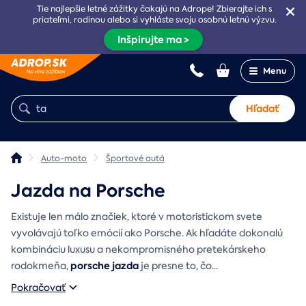
Tie najlepšie letné zážitky čakajú na Adrope! Zbierajte ich s
priateľmi, rodinou alebo si vyhláste svoju osobnú letnú výzvu.
Inšpirujte ma >
Menu
Hľadať
Auto-moto
Športové autá
Jazda na Porsche
Existuje len málo značiek, ktoré v motoristickom svete
vyvolávajú toľko emócií ako Porsche. Ak hľadáte dokonalú
kombináciu luxusu a nekompromisného pretekárskeho
porsche jazda
rodokmeňa,
je presne to, čo
...
Pokračovať