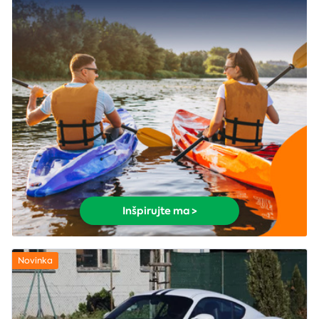
Inšpirujte ma >
Novinka