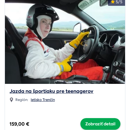
5/5
Jazda na športiaku pre teenagerov
Región:
letisko Trenčín
159,00 €
Zobraziť detail