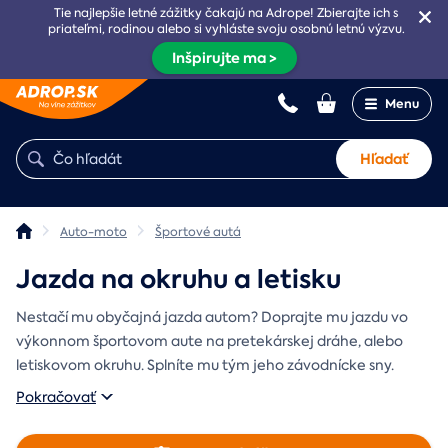
Tie najlepšie letné zážitky čakajú na Adrope! Zbierajte ich s
priateľmi, rodinou alebo si vyhláste svoju osobnú letnú výzvu.
Inšpirujte ma >
Menu
Hľadať
Auto-moto
Športové autá
Jazda na okruhu a letisku
Nestačí mu obyčajná jazda autom? Doprajte mu jazdu vo
výkonnom športovom aute na pretekárskej dráhe, alebo
letiskovom okruhu. Splníte mu tým jeho závodnícke sny.
Pokračovať