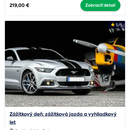
219,00 €
Zobraziť detail
5/5
Zážitkový deň: zážitková jazda a vyhliadkový
let