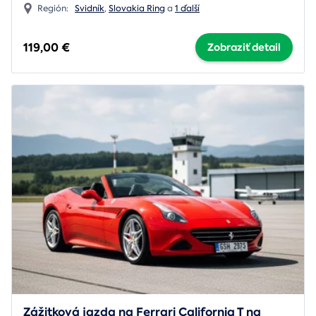
Región:
Svidník
,
Slovakia Ring
a
1 ďalší
119,00 €
Zobraziť detail
Zážitková jazda na Ferrari California T na