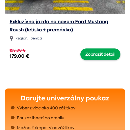
Exkluzívna jazda na novom Ford Mustang
Roush (letisko + premávka)
Región:
Senica
199,00 €
Zobraziť detail
179,00 €
Darujte univerzálny poukaz
Výber z viac ako 400 zážitkov
Poukaz ihneď do emailu
Možnosť čerpať viac zážitkov