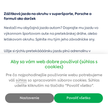
Zážitková jazda na okruhu v superšporte, Porsche a
formuli ako darček
Nestačí mu obyčajná jazda autom? Doprajte mu jazdu vo
výkonnom športovom aute na pretekárskej dráhe, alebo
letiskovom okruhu. Splníte mu tým jeho závodnícke sny.
Užije si rýchlu pretekáááársku jazdu plnú adrenalínu v
jednom z najrýchlejších áut sveta ako Ariel Atom, jazdu na
Aby sa vám web dobre používal (súhlas s
formuli, alebo suprovú jazdu v pretekárskom Porsche.
cookies)
Okruh bude len a len jeho, žiadni policajti, žiadne iné autá.
Pre čo najpohodlnejšie používanie webu potrebujeme
Len on v rýchlom aute a voľná dráha pred ním.
váš
súhlas
so spracovaním súborov cookies. Súhlas
udelíte kliknutím na tlačidlo "Povoliť všetko".
Zobraziť zážitky
Nastavenie
Povoliť všetko