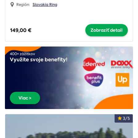
Región:
Slovakia Ring
149,00 €
Zobraziť detail
400+ zážitkov
Využite svoje benefity!
Viac >
3/5