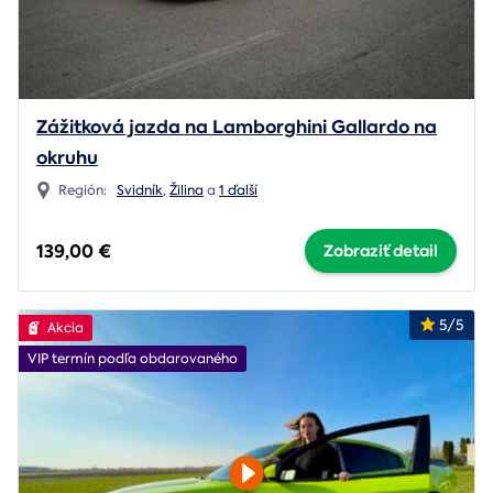
Zážitková jazda na Lamborghini Gallardo na
okruhu
Región:
Svidník
,
Žilina
a
1 ďalší
139,00 €
Zobraziť detail
5/5
Akcia
VIP termín podľa obdarovaného