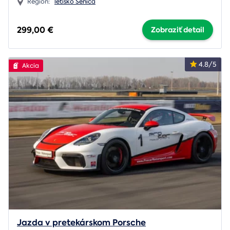
Región:
letisko Senica
299,00 €
Zobraziť detail
4.8/5
Akcia
Jazda v pretekárskom Porsche