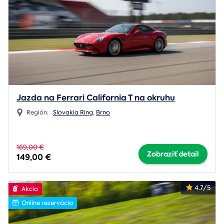
Jazda na Ferrari California T na okruhu
Región:
Slovakia Ring
,
Brno
169,00 €
Zobraziť detail
149,00 €
4.7/5
Akcia
Online rezervácia