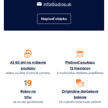
info@adrop.sk
Napísať otázku
Až 60 dní na vrátenie
Platnosť poukazu
poukazu
12 mesiacov
Alebo využite možnosť výmeny
S možnosťou ďalšieho predĺženia
19
Rokov na
Originálne darčekové
trhu
balenie
Je na nás
spoľahnutie
Už rozbaľovanie bude
zážitok