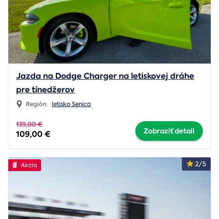
Jazda na Dodge Charger na letiskovej dráhe
pre tínedžerov
Región:
letisko Senica
139,00 €
Zobraziť detail
109,00 €
2/5
Akcia