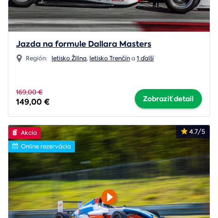
Jazda na formule Dallara Masters
Región:
letisko Žilina
,
letisko Trenčín
a
1 ďalší
169,00 €
Zobraziť detail
149,00 €
4.7/5
Akcia
Online rezervácia