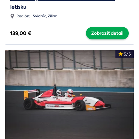
letisku
Región:
Svidník
,
Žilina
139,00 €
Zobraziť detail
5/5