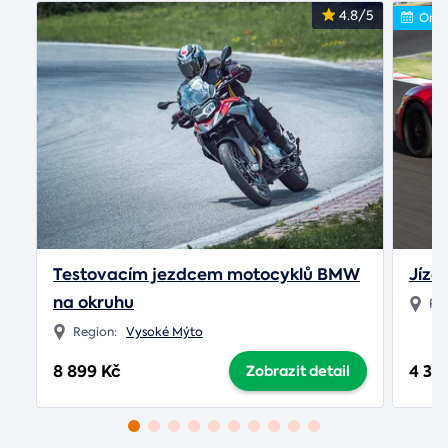
4.8/5
Onli
Testovacím jezdcem motocyklů BMW
Jízd
na okruhu
Re
Region:
Vysoké Mýto
8 899 Kč
4 34
Zobrazit detail