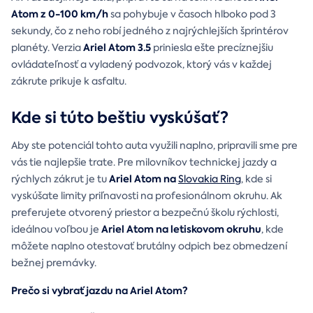
Atom z 0-100
km/h
sa pohybuje v časoch hlboko pod 3
sekundy, čo z neho robí jedného z najrýchlejších šprintérov
Ariel Atom 3.5
planéty. Verzia
priniesla ešte precíznejšiu
ovládateľnosť a vyladený podvozok, ktorý vás v každej
zákrute prikuje k asfaltu.
Kde si túto beštiu vyskúšať?
Aby ste potenciál tohto auta využili naplno, pripravili sme pre
vás tie najlepšie trate. Pre milovníkov technickej jazdy a
Ariel Atom na
rýchlych zákrut je tu
Slovakia Ring
, kde si
vyskúšate limity priľnavosti na profesionálnom okruhu. Ak
preferujete otvorený priestor a bezpečnú školu rýchlosti,
Ariel Atom na letiskovom okruhu
ideálnou voľbou je
, kde
môžete naplno otestovať brutálny odpich bez obmedzení
bežnej premávky.
Prečo si vybrať jazdu na Ariel Atom?