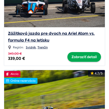
Zážitková jazda pre dvoch na Ariel Atom vs.
formula F4 na letisku
Región:
Svidník
,
Trenčín
349,00 €
Zobraziť detail
339,00 €
4.7/5
Akcia
Online rezervácia