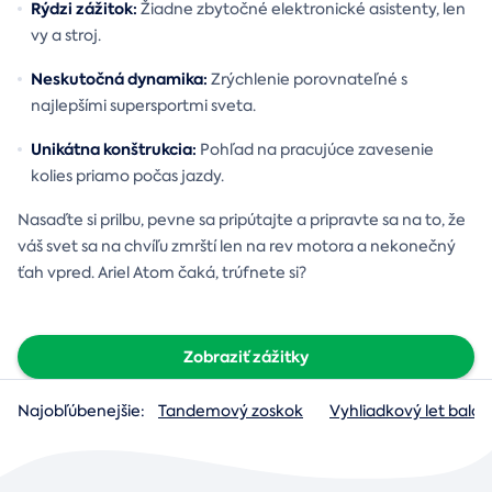
Rýdzi zážitok:
Žiadne zbytočné elektronické asistenty, len
vy a stroj.
Neskutočná dynamika:
Zrýchlenie porovnateľné s
najlepšími supersportmi sveta.
Unikátna konštrukcia:
Pohľad na pracujúce zavesenie
kolies priamo počas jazdy.
Nasaďte si prilbu, pevne sa pripútajte a pripravte sa na to, že
váš svet sa na chvíľu zmrští len na rev motora a nekonečný
ťah vpred. Ariel Atom čaká, trúfnete si?
Zobraziť zážitky
Najobľúbenejšie:
Tandemový zoskok
Vyhliadkový let baló