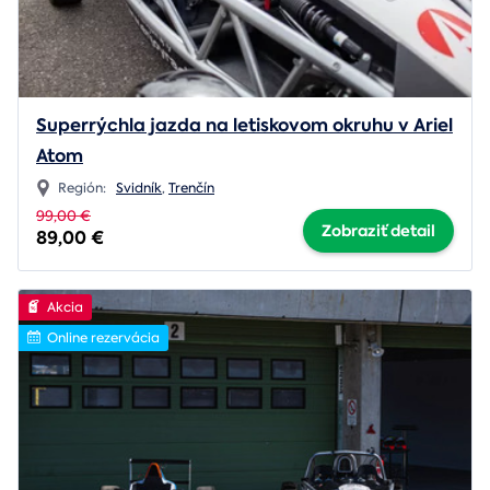
Superrýchla jazda na letiskovom okruhu v Ariel
Atom
Región:
Svidník
,
Trenčín
99,00 €
Zobraziť detail
89,00 €
Akcia
Online rezervácia