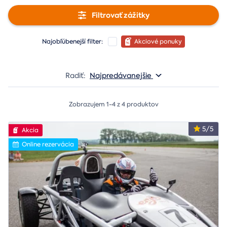
Filtrovať zážitky
Najobľúbenejší filter:
Akciové ponuky
Radiť:
Najpredávanejšie
Zobrazujem 1-4 z 4 produktov
5/5
Akcia
Online rezervácia