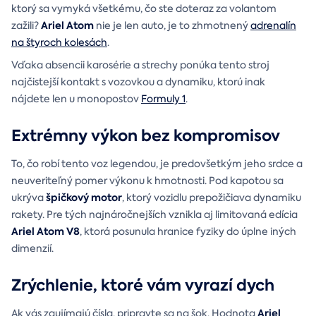
ktorý sa vymyká všetkému, čo ste doteraz za volantom
Ariel Atom
zažili?
nie je len auto, je to zhmotnený
adrenalín
na štyroch kolesách
.
Vďaka absencii karosérie a strechy ponúka tento stroj
najčistejší kontakt s vozovkou a dynamiku, ktorú inak
nájdete len u monopostov
Formuly 1
.
Extrémny výkon bez kompromisov
To, čo robí tento voz legendou, je predovšetkým jeho srdce a
neuveriteľný pomer výkonu k hmotnosti. Pod kapotou sa
špičkový
motor
ukrýva
, ktorý vozidlu prepožičiava dynamiku
rakety. Pre tých najnáročnejších vznikla aj limitovaná edícia
Ariel Atom V8
, ktorá posunula hranice fyziky do úplne iných
dimenzií.
Zrýchlenie, ktoré vám vyrazí dych
Ariel
Ak vás zaujímajú čísla, pripravte sa na šok. Hodnota