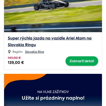
Super rýchla jazda na vozidle Ariel Atom na
Slovakia Ringu
Región:
Slovakia Ring
149,00 €
Zobraziť detail
139,00 €
NA VLNE ZÁŽITKOV
Užite si prázdniny naplno!