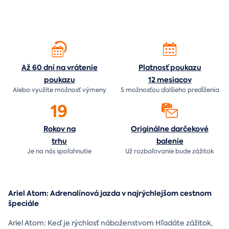
Až 60 dní na vrátenie
Platnosť poukazu
poukazu
12 mesiacov
Alebo využite možnosť výmeny
S možnosťou ďalšieho predĺženia
19
Rokov na
Originálne darčekové
trhu
balenie
Je na nás
spoľahnutie
Už rozbaľovanie bude
zážitok
Ariel Atom: Adrenalínová jazda v najrýchlejšom cestnom
špeciále
Ariel Atom: Keď je rýchlosť náboženstvom Hľadáte zážitok,