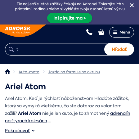
Tie najlepšie letné zážitky čakajú na Adrope! Zbierajte ich s
priateľmi, rodinou alebo si vyhláste svoju osobnú letnú výzvu.
Inšpirujte ma >
Menu
Hľadať
Auto-moto
Jazda na formule na okruhu
Ariel Atom
Ariel Atom: Keď je rýchlosť náboženstvom Hľadáte zážitok,
ktorý sa vymyká všetkému, čo ste doteraz za volantom
Ariel Atom
zažili?
nie je len auto, je to zhmotnený
adrenalín
na štyroch kolesách
.
...
Pokračovať