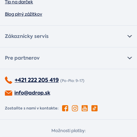
Tip na darček
Blog plný zážitkov
Zákaznícky servis
Pre partnerov
+421 222 205 419
(Po-Pia: 9-17)
info@adrop.sk
Zostaňte s nami v kontakte:
Možnosti platby: