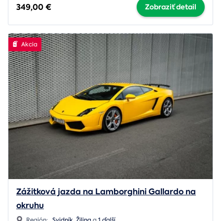
349,00 €
Zobraziť detail
Akcia
Zážitková jazda na Lamborghini Gallardo na
okruhu
Región:
Svidník
,
Žilina
a
1 ďalší