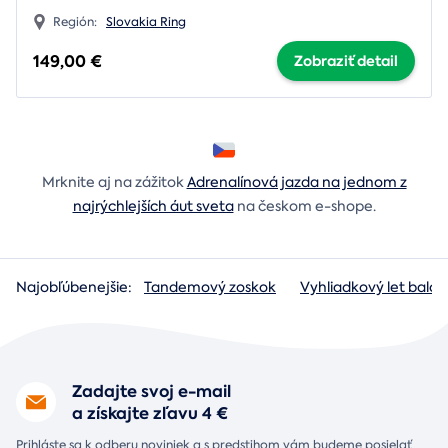
Región:
Slovakia Ring
149,00 €
Zobraziť detail
Mrknite aj na zážitok
Adrenalínová jazda na jednom z
najrýchlejších áut sveta
na českom e-shope.
Najobľúbenejšie:
Tandemový zoskok
Vyhliadkový let baló
Zadajte svoj e-mail
a získajte zľavu 4 €
Prihláste sa k odberu noviniek a s predstihom vám budeme posielať