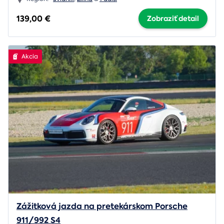
139,00 €
Zobraziť detail
Akcia
Zážitková jazda na pretekárskom Porsche
911/992 S4