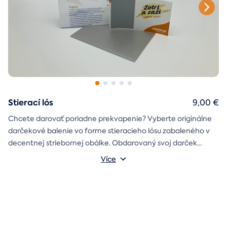
Stierací lós
9,00 €
Chcete darovať poriadne prekvapenie? Vyberte originálne
darčekové balenie vo forme stieracieho lósu zabaleného v
decentnej striebornej obálke. Obdarovaný svoj darček
objaví až po chvíľke napätia počas stierania. Jedno je isté, u
Více
nás je každý lós výherný!