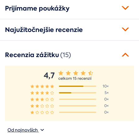
Prijímame poukážky
Najužitočnejšie recenzie
Recenzia zážitku
(15)
4,7
celkom 15 recenzií
10×
5×
0×
0×
0×
Od najnovších