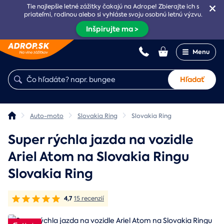
Tie najlepšie letné zážitky čakajú na Adrope! Zbierajte ich s
priateľmi, rodinou alebo si vyhláste svoju osobnú letnú výzvu.
Inšpirujte ma >
Menu
Hľadať
Auto-moto
Slovakia Ring
Slovakia Ring
Super rýchla jazda na vozidle
Ariel Atom na Slovakia Ringu
Slovakia Ring
4,7
15 recenzií