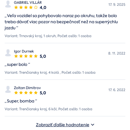
GABRIEL VILLÁR
17. 9. 2025
4,0
„
Veľa vozidiel sa pohybovalo naraz po okruhu, takže bolo
treba dávať viac pozor na bezpečnosť než na superrýchlu
jazdu
“
Variant: Trnavský kraj, 1 okruh, Počet osôb: 1 osoba
Igor Durnek
8. 11. 2022
5,0
„
super bolo
“
Variant: Trenčiansky kraj, 4 kolá , Počet osôb: 1 osoba
Zoltan Dimitrov
17. 6. 2022
5,0
„
Super, bomba
“
Variant: Trenčiansky kraj, 6 kôl, Počet osôb: 1 osoba
Zobraziť ďalšie hodnotenie