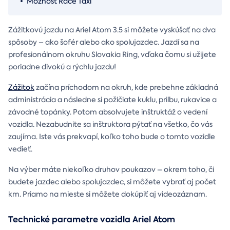
Možnosť Race Taxi
Zážitkovú jazdu na Ariel Atom 3.5 si môžete vyskúšať na dva
spôsoby – ako šofér alebo ako spolujazdec. Jazdí sa na
profesionálnom okruhu Slovakia Ring, vďaka čomu si užijete
poriadne divokú a rýchlu jazdu!
Zážitok
začína príchodom na okruh, kde prebehne základná
administrácia a následne si požičiate kuklu, prilbu, rukavice a
závodné topánky. Potom absolvujete inštruktáž o vedení
vozidla. Nezabudnite sa inštruktora pýtať na všetko, čo vás
zaujíma. Iste vás prekvapí, koľko toho bude o tomto vozidle
vedieť.
Na výber máte niekoľko druhov poukazov – okrem toho, či
budete jazdec alebo spolujazdec, si môžete vybrať aj počet
km. Priamo na mieste si môžete dokúpiť aj videozáznam.
Technické parametre vozidla Ariel Atom