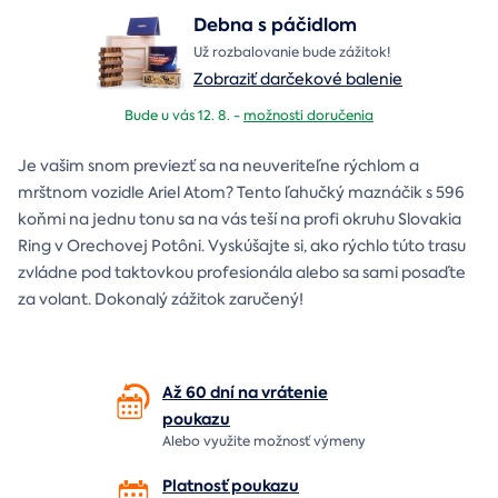
Debna s páčidlom
Už rozbalovanie bude zážitok!
Zobraziť darčekové balenie
Bude u vás 12. 8. -
možnosti doručenia
Je vašim snom previezť sa na neuveriteľne rýchlom a
mrštnom vozidle Ariel Atom? Tento ľahučký maznáčik s 596
koňmi na jednu tonu sa na vás teší na profi okruhu Slovakia
Ring v Orechovej Potôni. Vyskúšajte si, ako rýchlo túto trasu
zvládne pod taktovkou profesionála alebo sa sami posaďte
za volant. Dokonalý zážitok zaručený!
Až 60 dní na vrátenie
poukazu
Alebo využite možnosť výmeny
Platnosť poukazu