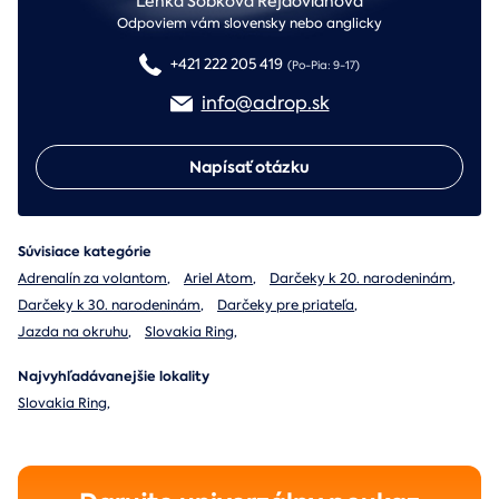
Lenka Sobková Rejdovianová
Odpoviem vám slovensky nebo anglicky
+421 222 205 419
(Po-Pia: 9-17)
info@adrop.sk
Napísať otázku
Súvisiace kategórie
Adrenalín za volantom
,
Ariel Atom
,
Darčeky k 20. narodeninám
,
Darčeky k 30. narodeninám
,
Darčeky pre priateľa
,
Jazda na okruhu
,
Slovakia Ring
,
Najvyhľadávanejšie lokality
Slovakia Ring
,