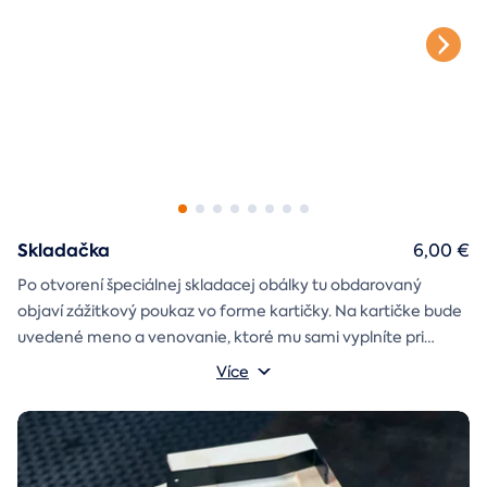
Skladačka
6,00 €
Po otvorení špeciálnej skladacej obálky tu obdarovaný
objaví zážitkový poukaz vo forme kartičky. Na kartičke bude
uvedené meno a venovanie, ktoré mu sami vyplníte pri
objednávaní.
Více