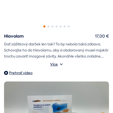
Hlavolam
17,00 €
Dať zážitkový darček len tak? To by nebola taká zábava.
Schovajte ho do hlavolamu, aby si obdarovaný musel najskôr
trochu zavariť mozgové závity. Akonáhle všetko zvládne,
objaví poukaz na zážitok i s vašim venováním.
Vonkajšie rozmery: 15,5 × 8,5 × 5 cm
Více
Prehrať video