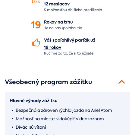
12 mesiacov
S možnosťou ďalšieho predĺženia
19
Rokov na
trhu
Je na nás
spoľahnutie
Váš spoľahlivý parťák už
19 rokov
Ručíme za to,
že si to užijete
Všeobecný program zážitku
Hlavné výhody zážitku
Bezpečná a zároveň rýchla jazda na Ariel Atom
Možnosť na mieste si dokúpiť videozáznam
Diváci sú vítaní