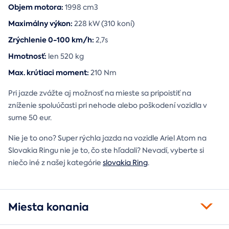
Objem motora:
1998 cm3
Maximálny výkon:
228 kW (310 koní)
Zrýchlenie 0-100 km/h:
2,7s
Hmotnosť:
len 520 kg
Max. krútiaci moment:
210 Nm
Pri jazde zvážte aj možnosť na mieste sa pripoistiť na
zníženie spoluúčasti pri nehode alebo poškodení vozidla v
sume 50 eur.
Nie je to ono? Super rýchla jazda na vozidle Ariel Atom na
Slovakia Ringu nie je to, čo ste hľadali? Nevadí, vyberte si
niečo iné z našej kategórie
slovakia Ring
.
Miesta konania