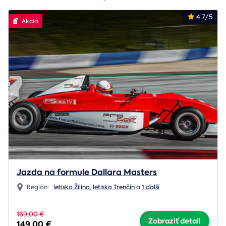
4.7/5
Akcia
Jazda na formule Dallara Masters
Región:
letisko Žilina
,
letisko Trenčín
a
1 ďalší
169,00 €
Zobraziť detail
149,00 €