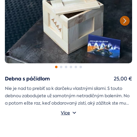
Debna s páčidlom
25,00 €
Nie je nad to prebiť sa k darčeku vlastnými silami. S touto
debnou zabodujete už samotným netradičným balením. No
a potom ešte raz, keď obdarovaný zistí, aký zážitok ste mu
darčekovú skladačku
vybrali. Debna obsahuje
Vonkajšie rozmery: 20 × 20 × 20 cm
s poukazom
Více
na vami vybraný zážitok. A ak budete chcieť, tak aj
štýlové tričko
na pamiatku. Motív debny môžete vybrať s
k svadbe, Vianociam
z lásky
prianím
alebo len tak
.