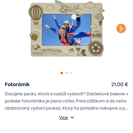
Fotorámik
21,00 €
Darujete pecku, ktorá si zaslúži vystaviť? Darčekové balenie v
podobe fotorámika je jasná voľba. Pred zážitkom si do neho
obdarovaný vystaví poukaz, ktorý ho poriadne nakopne a po
absolvovaní tam poputuje fotka zo zážitku, ktorá pri každom
Môžete vybrať z motívov balónový, tunelový a univerzálny
Více
pohľade oživí spomienky.
fotorámik.