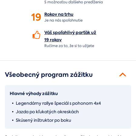
S možnosťou ďalšieho predĺženia
19
Rokov na
trhu
Je na nás
spoľahnutie
Váš spoľahlivý parťák už
19 rokov
Ručíme za to,
že si to užijete
Všeobecný program zážitku
Hlavné výhody zážitku
Legendárny rallye špeciál s pohonom 4x4
Jazda po kľukatých okreskách
Skúsený inštruktor po boku