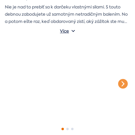
Nie je nad to prebiť sa k darčeku vlastnými silami. S touto
debnou zabodujete už samotným netradičným balením. No
a potom ešte raz, keď obdarovaný zistí, aký zážitok ste mu
darčekovú skladačku
vybrali. Debna obsahuje
Vonkajšie rozmery: 20 × 20 × 20 cm
s poukazom
Více
na vami vybraný zážitok. A ak budete chcieť, tak aj
štýlové tričko
na pamiatku. Motív debny môžete vybrať s
k svadbe, Vianociam
z lásky
prianím
alebo len tak
.