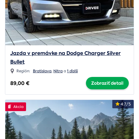
Jazda v premávke na Dodge Charger Silver
Bullet
Región:
Bratislava
,
Nitra
a
1 ďalší
89,00 €
Zobraziť detail
4.7/5
Akcia