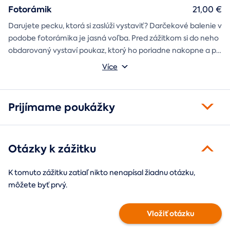
Fotorámik
21,00 €
Darujete pecku, ktorá si zaslúži vystaviť? Darčekové balenie v
podobe fotorámika je jasná voľba. Pred zážitkom si do neho
obdarovaný vystaví poukaz, ktorý ho poriadne nakopne a po
absolvovaní tam poputuje fotka zo zážitku, ktorá pri každom
Môžete vybrať z motívov balónový, tunelový a univerzálny
Více
pohľade oživí spomienky.
fotorámik.
Prijímame poukážky
Otázky k zážitku
K tomuto zážitku zatiaľ nikto nenapísal žiadnu otázku,
môžete byť prvý.
Vložiť otázku