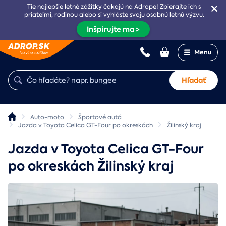
Tie najlepšie letné zážitky čakajú na Adrope! Zbierajte ich s
priateľmi, rodinou alebo si vyhláste svoju osobnú letnú výzvu.
Inšpirujte ma >
Menu
Hľadať
Auto-moto
Športové autá
Jazda v Toyota Celica GT-Four po okreskách
Žilinský kraj
Jazda v Toyota Celica GT-Four
po okreskách Žilinský kraj