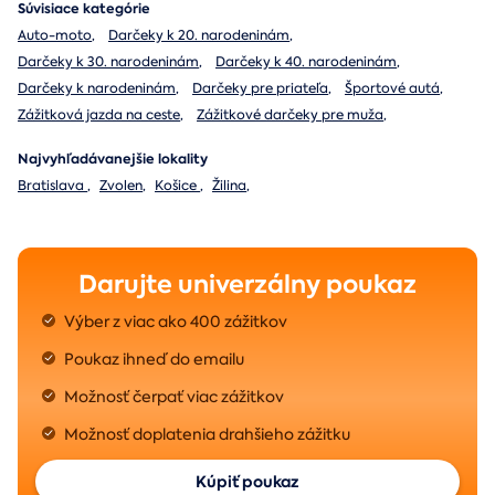
Súvisiace kategórie
Auto-moto
,
Darčeky k 20. narodeninám
,
Darčeky k 30. narodeninám
,
Darčeky k 40. narodeninám
,
Darčeky k narodeninám
,
Darčeky pre priateľa
,
Športové autá
,
Zážitková jazda na ceste
,
Zážitkové darčeky pre muža
,
Najvyhľadávanejšie lokality
Bratislava
,
Zvolen
,
Košice
,
Žilina
,
Darujte univerzálny poukaz
Výber z viac ako 400 zážitkov
Poukaz ihneď do emailu
Možnosť čerpať viac zážitkov
Možnosť doplatenia drahšieho zážitku
Kúpiť poukaz