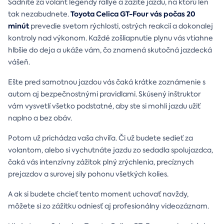
Sadnite za volant legendy rallye a zažite jazdu, na ktorú len
Toyota Celica GT-Four vás počas 20
tak nezabudnete.
minút
prevedie svetom rýchlosti, ostrých reakcií a dokonalej
kontroly nad výkonom. Každé zošliapnutie plynu vás vtiahne
hlbšie do deja a ukáže vám, čo znamená skutočná jazdecká
vášeň.
Ešte pred samotnou jazdou vás čaká krátke zoznámenie s
autom aj bezpečnostnými pravidlami. Skúsený inštruktor
vám vysvetlí všetko podstatné, aby ste si mohli jazdu užiť
naplno a bez obáv.
Potom už prichádza vaša chvíľa. Či už budete sedieť za
volantom, alebo si vychutnáte jazdu zo sedadla spolujazdca,
čaká vás intenzívny zážitok plný zrýchlenia, precíznych
prejazdov a surovej sily pohonu všetkých kolies.
A ak si budete chcieť tento moment uchovať navždy,
môžete si zo zážitku odniesť aj profesionálny videozáznam.