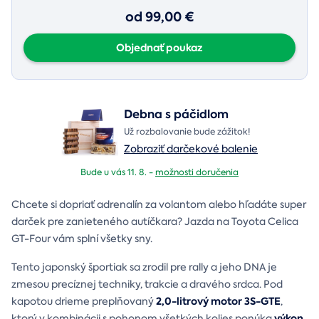
od 99,00 €
Objednať poukaz
Debna s páčidlom
Už rozbalovanie bude zážitok!
Zobraziť darčekové balenie
Bude u vás 11. 8. -
možnosti doručenia
Chcete si dopriať adrenalín za volantom alebo hľadáte super
darček pre zanieteného autíčkara? Jazda na Toyota Celica
GT-Four vám splní všetky sny.
Tento japonský športiak sa zrodil pre rally a jeho DNA je
zmesou precíznej techniky, trakcie a dravého srdca. Pod
2,0-litrový motor 3S-GTE
kapotou drieme preplňovaný
,
výkon
ktorý v kombinácii s pohonom všetkých kolies ponúka