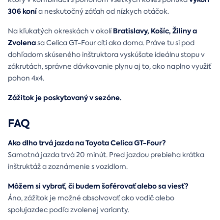
306 koní
a neskutočný záťah od nízkych otáčok.
Bratislavy, Košíc, Žiliny a
Na kľukatých okreskách v okolí
Zvolena
sa Celica GT-Four cíti ako doma. Práve tu si pod
dohľadom skúseného inštruktora vyskúšate ideálnu stopu v
zákrutách, správne dávkovanie plynu aj to, ako naplno využiť
pohon 4x4.
Zážitok je poskytovaný v sezóne.
FAQ
Ako dlho trvá jazda na Toyota Celica GT-Four?
Samotná jazda trvá 20 minút. Pred jazdou prebieha krátka
inštruktáž a zoznámenie s vozidlom.
Môžem si vybrať, či budem šoférovať alebo sa viesť?
Áno, zážitok je možné absolvovať ako vodič alebo
spolujazdec podľa zvolenej varianty.