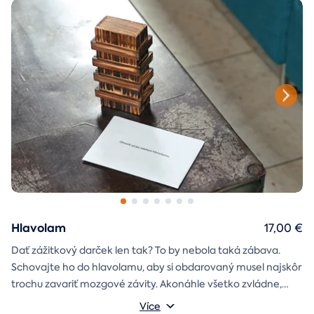
Hlavolam
17,00 €
Dať zážitkový darček len tak? To by nebola taká zábava.
Schovajte ho do hlavolamu, aby si obdarovaný musel najskôr
trochu zavariť mozgové závity. Akonáhle všetko zvládne,
objaví poukaz na zážitok i s vašim venováním.
Vonkajšie rozmery: 15,5 × 8,5 × 5 cm
Více