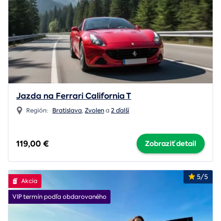
Jazda na Ferrari California T
Región:
Bratislava
,
Zvolen
a
2 ďalší
119,00 €
Zobraziť detail
5/5
Akcia
VIP termín podľa obdarovaného