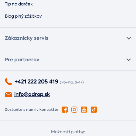
Tip na darček
Blog plný zážitkov
Zákaznícky servis
Pre partnerov
+421 222 205 419
(Po-Pia: 9-17)
info@adrop.sk
Zostaňte s nami v kontakte:
Možnosti platby: