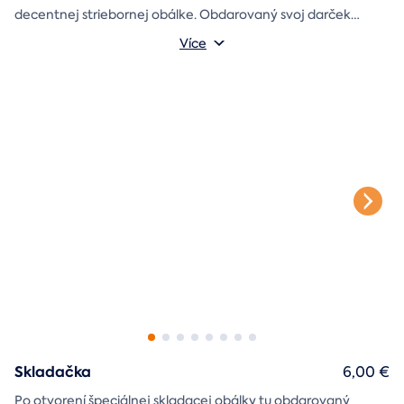
decentnej striebornej obálke. Obdarovaný svoj darček
objaví až po chvíľke napätia počas stierania. Jedno je isté, u
Více
nás je každý lós výherný!
Skladačka
6,00 €
Po otvorení špeciálnej skladacej obálky tu obdarovaný