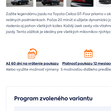
Zažite legendárnu jazdu na Toyota Celica GT-Four priamo v okol
reálnych podmienkach. Počas 20 minút si užijete dynamickú ja
riadenia aj pohon všetkých kolies. Každý úsek cesty vás vtiahn
jazdy. Tento zážitok je ideálny pre všetkých milovníkov rýchlyc
Až 60 dní na vrátenie
poukazu
Platnosť poukazu 12 mesiac
Alebo využite možnosť výmeny
S možnosťou ďalšieho predĺže
Program zvoleného variantu