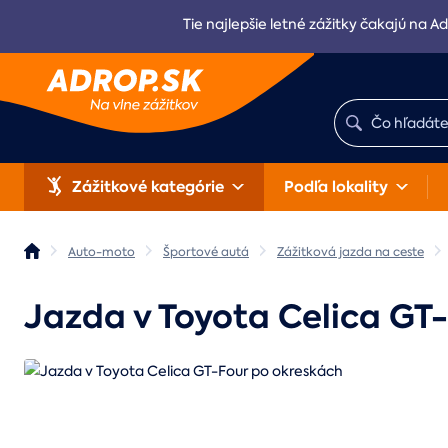
Tie najlepšie letné zážitky čakajú na Ad
Zážitkové kategórie
Podľa lokality
Auto-moto
Športové autá
Zážitková jazda na ceste
Jazda v Toyota Celica GT-