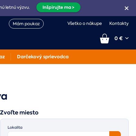
Inšpirujte ma >
nú letnú výzvu.
Všetko o nákupe
Kontakty
Mám poukaz
0 €
az
Darčekový sprievodca
va
Zvoľte miesto
Lokalita