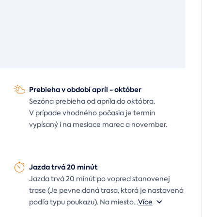
Prebieha v období apríl - október
Sezóna prebieha od apríla do októbra.
V prípade vhodného počasia je termín
vypísaný i na mesiace marec a november.
Jazda trvá 20 minút
Jazda trvá 20 minút po vopred stanovenej
trase (Je pevne daná trasa, ktorá je nastavená
podľa typu poukazu). Na miesto
...
Více