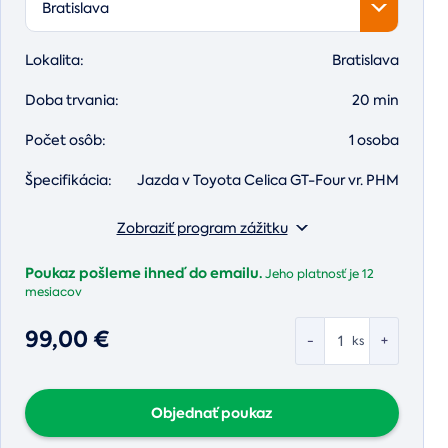
Bratislava
Lokalita:
Bratislava
Doba trvania:
20 min
Počet osôb:
1 osoba
Špecifikácia:
Jazda v Toyota Celica GT-Four vr. PHM
Zobraziť program zážitku
Poukaz pošleme ihneď do emailu.
Jeho platnosť je
12
mesiacov
99,00 €
-
+
ks
Objednať poukaz