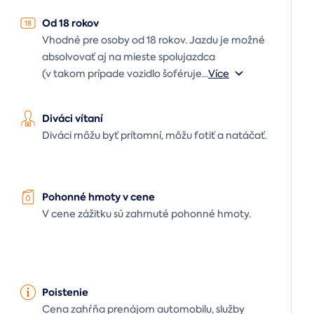
Od 18 rokov
Vhodné pre osoby od 18 rokov. Jazdu je možné
absolvovať aj na mieste spolujazdca
(v takom prípade vozidlo šoféruje
...
Více
Diváci vítaní
Diváci môžu byť prítomní, môžu fotiť a natáčať.
Pohonné hmoty v cene
V cene zážitku sú zahrnuté pohonné hmoty.
Poistenie
Cena zahŕňa prenájom automobilu, služby