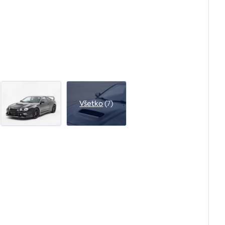
Všetko
(7)