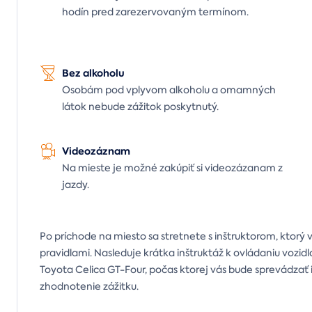
hodín pred zarezervovaným termínom.
Bez alkoholu
Osobám pod vplyvom alkoholu a omamných
látok nebude zážitok poskytnutý.
Videozáznam
Na mieste je možné zakúpiť si videozázanam z
jazdy.
Po príchode na miesto sa stretnete s inštruktorom, ktor
pravidlami. Nasleduje krátka inštruktáž k ovládaniu vozi
Toyota Celica GT-Four, počas ktorej vás bude sprevádzať i
zhodnotenie zážitku.