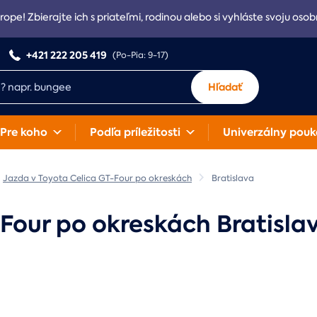
rope! Zbierajte ich s priateľmi, rodinou alebo si vyhláste svoju osob
+421 222 205 419
(Po-Pia: 9-17)
Hľadať
Pre koho
Podľa príležitosti
Univerzálny pouk
Jazda v Toyota Celica GT-Four po okreskách
Bratislava
Four po okreskách Bratisla