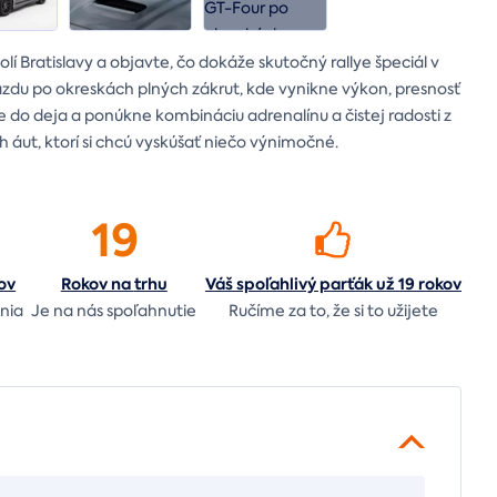
í Bratislavy a objavte, čo dokáže skutočný rallye špeciál v
zdu po okreskách plných zákrut, kde vynikne výkon, presnosť
e do deja a ponúkne kombináciu adrenalínu a čistej radosti z
h áut, ktorí si chcú vyskúšať niečo výnimočné.
19
ov
Rokov na
trhu
Váš spoľahlivý parťák už 19 rokov
nia
Je na nás
spoľahnutie
Ručíme za to,
že si to užijete