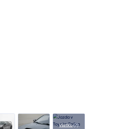
Všetko
(7)