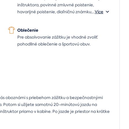
inštruktora, povinné zmluvné poistenie,
havarijné poistenie, diaľničnú známku,
...
Více
Oblečenie
Pre absolvovanie zážitku je vhodné zvoliť
pohodllné oblečenie a športovú obuv.
ý vás oboznámi s priebehom zážitku a bezpečnostnými
dla. Potom si užijete samotnú 20-minútovú jazdu na
nštruktor priamo v kabíne. Po jazde je priestor na krátke