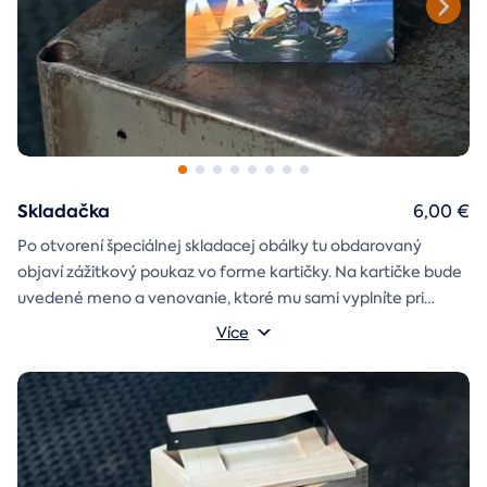
Skladačka
6,00 €
Po otvorení špeciálnej skladacej obálky tu obdarovaný
objaví zážitkový poukaz vo forme kartičky. Na kartičke bude
uvedené meno a venovanie, ktoré mu sami vyplníte pri
objednávaní.
Více