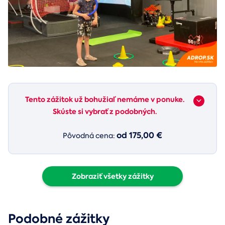
Tento zážitok už bohužiaľ nemáme v ponuke.
Skúste si vybrať z podobných.
od 175,00 €
Pôvodná cena:
Zobraziť všetky zážitky
Podobné zážitky