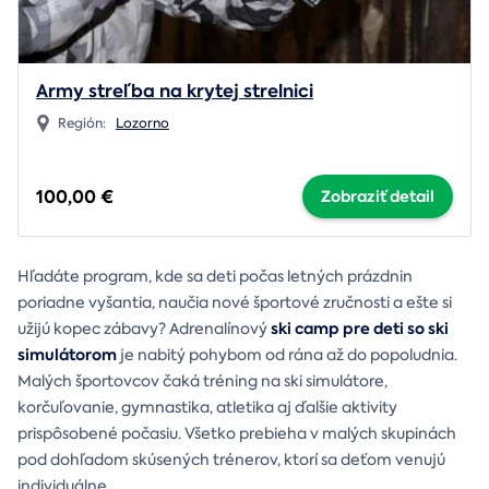
Army streľba na krytej strelnici
Región:
Lozorno
100,00 €
Zobraziť detail
Hľadáte program, kde sa deti počas letných prázdnin
poriadne vyšantia, naučia nové športové zručnosti a ešte si
ski camp pre deti so ski
užijú kopec zábavy? Adrenalínový
simulátorom
je nabitý pohybom od rána až do popoludnia.
Malých športovcov čaká tréning na ski simulátore,
korčuľovanie, gymnastika, atletika aj ďalšie aktivity
prispôsobené počasiu. Všetko prebieha v malých skupinách
pod dohľadom skúsených trénerov, ktorí sa deťom venujú
individuálne.