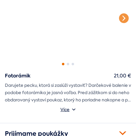
Fotorámik
21,00 €
Darujete pecku, ktorá si zaslúži vystaviť? Darčekové balenie v
podobe fotorámika je jasná voľba. Pred zážitkom si do neho
obdarovaný vystaví poukaz, ktorý ho poriadne nakopne a po
absolvovaní tam poputuje fotka zo zážitku, ktorá pri každom
Môžete vybrať z motívov balónový, tunelový a univerzálny
Více
pohľade oživí spomienky.
fotorámik.
Prijímame poukážky