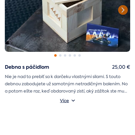
Debna s páčidlom
25,00 €
Nie je nad to prebiť sa k darčeku vlastnými silami. S touto
debnou zabodujete už samotným netradičným balením. No
a potom ešte raz, keď obdarovaný zistí, aký zážitok ste mu
darčekovú skladačku
vybrali. Debna obsahuje
Vonkajšie rozmery: 20 × 20 × 20 cm
s poukazom
Více
na vami vybraný zážitok. A ak budete chcieť, tak aj
štýlové tričko
na pamiatku. Motív debny môžete vybrať s
k svadbe, Vianociam
z lásky
prianím
alebo len tak
.