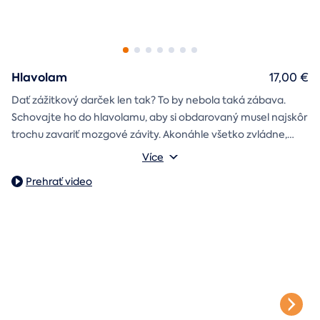
Hlavolam
17,00 €
Dať zážitkový darček len tak? To by nebola taká zábava.
Schovajte ho do hlavolamu, aby si obdarovaný musel najskôr
trochu zavariť mozgové závity. Akonáhle všetko zvládne,
objaví poukaz na zážitok i s vašim venováním.
Vonkajšie rozmery: 15,5 × 8,5 × 5 cm
Více
Prehrať video