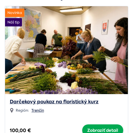
Novinka
Náš tip
Darčekový poukaz na floristický kurz
Región:
Trenčín
100,00 €
Zobraziť detail