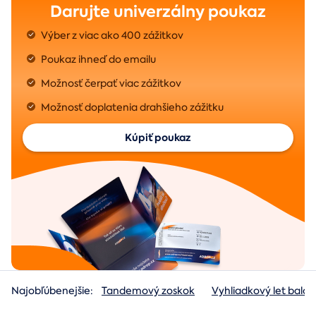
Darujte univerzálny poukaz
Výber z viac ako 400 zážitkov
Poukaz ihneď do emailu
Možnosť čerpať viac zážitkov
Možnosť doplatenia drahšieho zážitku
Kúpiť poukaz
Najobľúbenejšie:
Tandemový zoskok
Vyhliadkový let baló