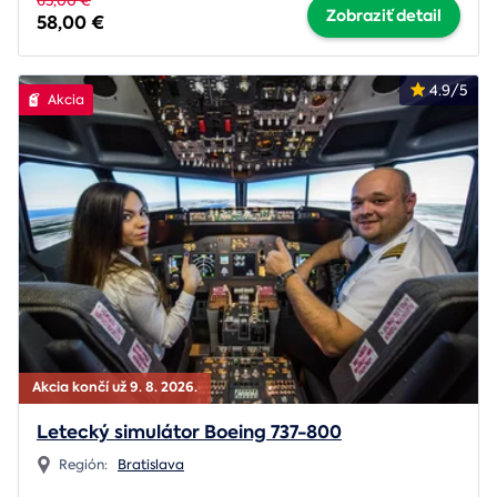
65,00 €
Zobraziť detail
58,00 €
4.9/5
Akcia
Akcia končí už 9. 8. 2026.
Letecký simulátor Boeing 737-800
Región:
Bratislava