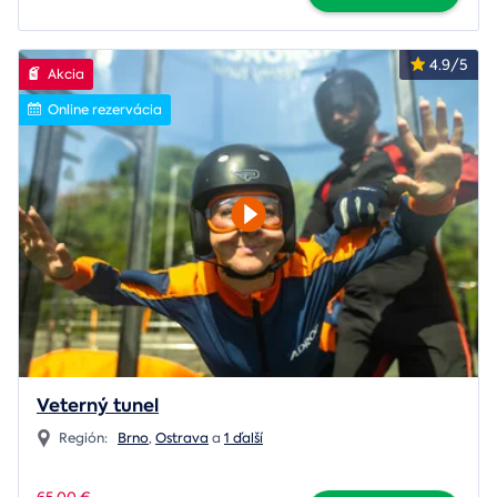
4.9/5
Akcia
Online rezervácia
Veterný tunel
Región:
Brno
,
Ostrava
a
1 ďalší