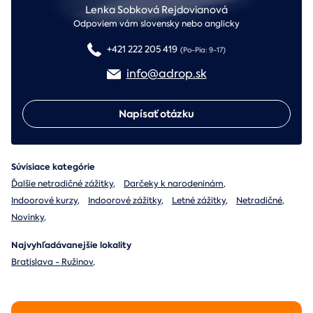
Lenka Sobková Rejdovianová
Odpoviem vám slovensky nebo anglicky
+421 222 205 419
(Po-Pia: 9-17)
info@adrop.sk
Napísať otázku
Súvisiace kategórie
Ďalšie netradičné zážitky
,
Darčeky k narodeninám
,
Indoorové kurzy
,
Indoorové zážitky
,
Letné zážitky
,
Netradičné
,
Novinky
,
Najvyhľadávanejšie lokality
Bratislava - Ružinov
,