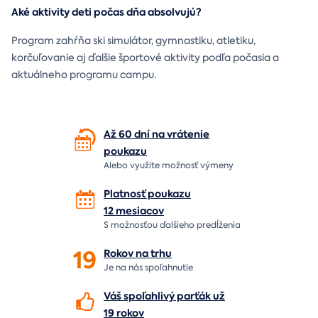
Aké aktivity deti počas dňa absolvujú?
Program zahŕňa ski simulátor, gymnastiku, atletiku,
korčuľovanie aj ďalšie športové aktivity podľa počasia a
aktuálneho programu campu.
Až 60 dní na vrátenie
poukazu
Alebo využite možnosť výmeny
Platnosť poukazu
12 mesiacov
S možnosťou ďalšieho predĺženia
19
Rokov na
trhu
Je na nás
spoľahnutie
Váš spoľahlivý parťák už
19 rokov