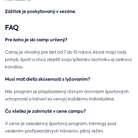
Zážitok je poskytovaný v sezóne.
FAQ
Pre koho je ski camp určený?
Camp je vhodný pre det od 7 do 15 rokovi, ktoré majú rady
pohyb, šport a chcú zlepšiť svoju lyžiarsku techniku aj celkovú
kondíciu.
Musí mať dieťa skúsenosti s lyžovaním?
Nie, program je prispôsobený rôznym úrovniam športových
schopností a tréneri sa venujú každému individuálne.
Čo všetko je zahrnuté v cene campu?
V cene je celodenný športový program, tréningy pod
vedením profesionálnych trénerov, pitný režim.