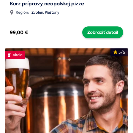
Kurz prípravy neapolskej pizze
Región:
Zvolen
,
Piešťany
99,00 €
Zobraziť detail
5/5
Akcia