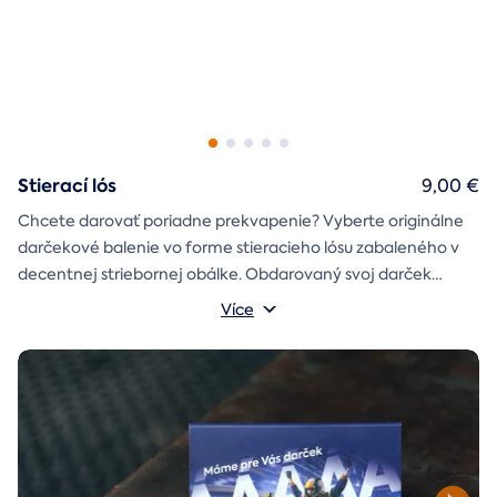
Stierací lós
9,00 €
Chcete darovať poriadne prekvapenie? Vyberte originálne
darčekové balenie vo forme stieracieho lósu zabaleného v
decentnej striebornej obálke. Obdarovaný svoj darček
objaví až po chvíľke napätia počas stierania. Jedno je isté, u
Více
nás je každý lós výherný!