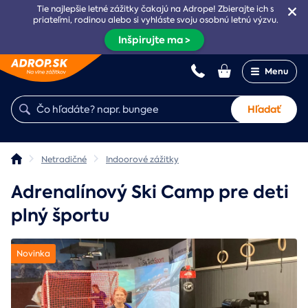
Tie najlepšie letné zážitky čakajú na Adrope! Zbierajte ich s
priateľmi, rodinou alebo si vyhláste svoju osobnú letnú výzvu.
Inšpirujte ma >
Menu
Hľadať
Netradičné
Indoorové zážitky
Adrenalínový Ski Camp pre deti
plný športu
Novinka