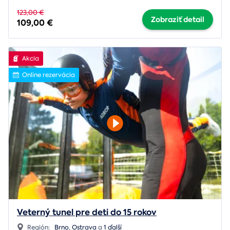
123,00 €
Zobraziť detail
109,00 €
Akcia
Online rezervácia
Veterný tunel pre deti do 15 rokov
Región:
Brno
,
Ostrava
a
1 ďalší