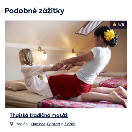
Podobné zážitky
5/5
Thajská tradičná masáž
Región:
Dudince
,
Poprad
a
3 ďalší