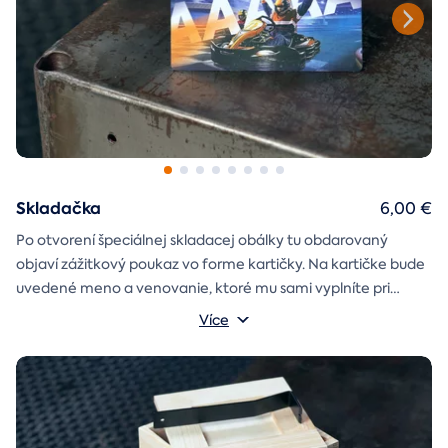
Skladačka
6,00 €
Po otvorení špeciálnej skladacej obálky tu obdarovaný
objaví zážitkový poukaz vo forme kartičky. Na kartičke bude
uvedené meno a venovanie, ktoré mu sami vyplníte pri
objednávaní.
Více