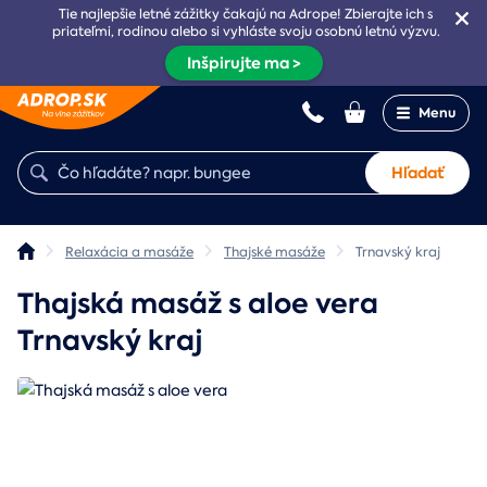
Tie najlepšie letné zážitky čakajú na Adrope! Zbierajte ich s
priateľmi, rodinou alebo si vyhláste svoju osobnú letnú výzvu.
Inšpirujte ma >
Menu
Hľadať
Relaxácia a masáže
Thajské masáže
Trnavský kraj
Thajská masáž s aloe vera
Trnavský kraj