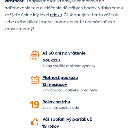
vlastnosti
. Thajská masáž sa navyše zameriava na
naťahovanie tela a stláčanie dôležitých bodov, vďaka čomu
zažijete úplne iný level
relaxu
. Či už darujete tento zážitok
sebe alebo blízkej osobe, domov budete odchádzať ako
znovuzrodený!
Až 60 dní na vrátenie
poukazu
Alebo využite možnosť výmeny
Platnosť poukazu
12 mesiacov
S možnosťou ďalšieho predĺženia
19
Rokov na
trhu
Je na nás
spoľahnutie
Váš spoľahlivý parťák už
19 rokov