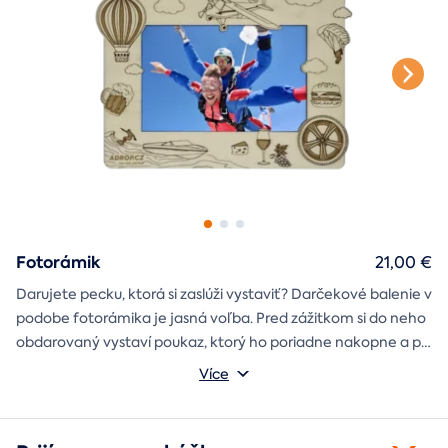
Fotorámik
21,00 €
Darujete pecku, ktorá si zaslúži vystaviť? Darčekové balenie v
podobe fotorámika je jasná voľba. Pred zážitkom si do neho
obdarovaný vystaví poukaz, ktorý ho poriadne nakopne a po
absolvovaní tam poputuje fotka zo zážitku, ktorá pri každom
Môžete vybrať z motívov balónový, tunelový a univerzálny
Více
pohľade oživí spomienky.
fotorámik.