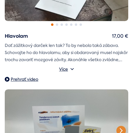
Hlavolam
17,00 €
Dať zážitkový darček len tak? To by nebola taká zábava.
Schovajte ho do hlavolamu, aby si obdarovaný musel najskôr
trochu zavariť mozgové závity. Akonáhle všetko zvládne,
objaví poukaz na zážitok i s vašim venováním.
Vonkajšie rozmery: 15,5 × 8,5 × 5 cm
Více
Prehrať video