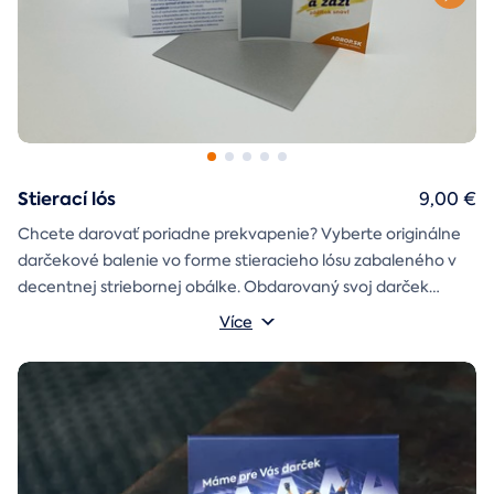
Stierací lós
9,00 €
Chcete darovať poriadne prekvapenie? Vyberte originálne
darčekové balenie vo forme stieracieho lósu zabaleného v
decentnej striebornej obálke. Obdarovaný svoj darček
objaví až po chvíľke napätia počas stierania. Jedno je isté, u
Více
nás je každý lós výherný!