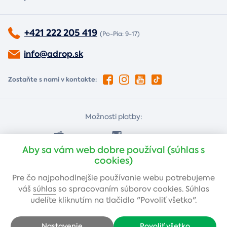
+421 222 205 419
(Po-Pia: 9-17)
info@adrop.sk
Zostaňte s nami v kontakte:
Možnosti platby:
Dobierkou
Platba kartou
Aby sa vám web dobre používal (súhlas s
cookies)
Bankovým prevodom
Pre čo najpohodlnejšie používanie webu potrebujeme
váš
súhlas
so spracovaním súborov cookies. Súhlas
udelíte kliknutím na tlačidlo "Povoliť všetko".
Nastavenie
Povoliť všetko