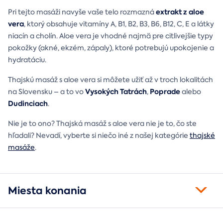
extrakt z aloe
Pri tejto masáži navyše vaše telo rozmazná
vera
, ktorý obsahuje vitamíny A, B1, B2, B3, B6, B12, C, E a látky
niacín a cholín. Aloe vera je vhodné najmä pre citlivejšie typy
pokožky (akné, ekzém, zápaly), ktoré potrebujú upokojenie a
hydratáciu.
Thajskú masáž s aloe vera si môžete užiť až v troch lokalitách
Vysokých Tatrách
Poprade
na Slovensku – a to vo
,
alebo
Dudinciach
.
Nie je to ono? Thajská masáž s aloe vera nie je to, čo ste
hľadali? Nevadí, vyberte si niečo iné z našej kategórie
thajské
masáže
.
Miesta konania