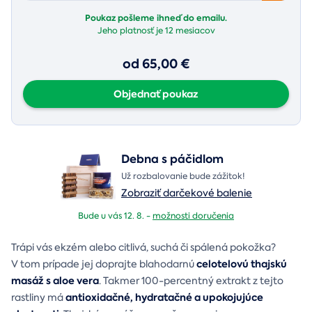
Poukaz pošleme ihneď do emailu.
Jeho platnosť je
12 mesiacov
od 65,00 €
Objednať poukaz
Debna s páčidlom
Už rozbalovanie bude zážitok!
Zobraziť darčekové balenie
Bude u vás 12. 8. -
možnosti doručenia
Trápi vás ekzém alebo citlivá, suchá či spálená pokožka?
celotelovú thajskú
V tom prípade jej doprajte blahodarnú
masáž s aloe vera
. Takmer 100-percentný extrakt z tejto
antioxidačné, hydratačné a upokojujúce
rastliny má