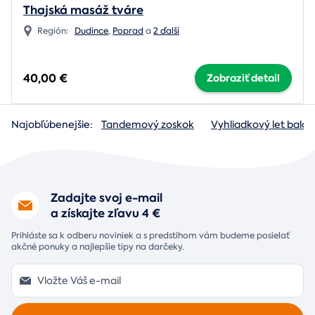
Thajská masáž tváre
Región:
Dudince
,
Poprad
a
2 ďalší
40,00 €
Zobraziť detail
Najobľúbenejšie:
Tandemový zoskok
Vyhliadkový let baló
Zadajte svoj e-mail
a získajte zľavu 4 €
Prihláste sa k odberu noviniek a s predstihom vám budeme posielať
akčné ponuky a najlepšie tipy na darčeky.