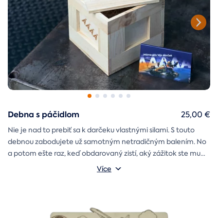
Debna s páčidlom
25,00 €
Nie je nad to prebiť sa k darčeku vlastnými silami. S touto
debnou zabodujete už samotným netradičným balením. No
a potom ešte raz, keď obdarovaný zistí, aký zážitok ste mu
darčekovú skladačku
vybrali. Debna obsahuje
Vonkajšie rozmery: 20 × 20 × 20 cm
s poukazom
Více
na vami vybraný zážitok. A ak budete chcieť, tak aj
štýlové tričko
na pamiatku. Motív debny môžete vybrať s
k svadbe, Vianociam
z lásky
prianím
alebo len tak
.