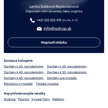
Lenka Sobková Rejdovianová
Odpoviem vám slovensky nebo anglicky
+421 222 205 419
(Po-Pia: 9-17)
info@adrop.sk
Napísať otázku
Súvisiace kategórie
Darčeky k 20. narodeninám
,
Darčeky k 30. narodeninám
,
Darčeky k 40. narodeninám
,
Darčeky k 50. narodeninám
,
Darčeky k 60. narodeninám
,
Darčeky pre priateľa
,
Relaxácia a masáže
,
Thajské masáže
,
Najvyhľadávanejšie lokality
Dudince
,
Poprad
,
Vysoké Tatry
,
Piešťany
,