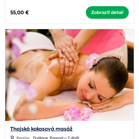
55,00 €
Zobraziť detail
Thajská kokosová masáž
Región:
Dudince
,
Poprad
a
2 ďalší