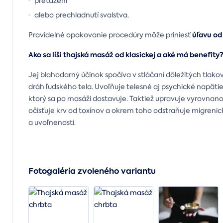
preťažení
alebo prechladnutí svalstva.
úľavu od
Pravidelné opakovanie procedúry môže priniesť
Ako sa líši thajská masáž od klasickej a aké má benefity
Jej blahodarný účinok spočíva v stláčaní dôležitých tlak
dráh ľudského tela. Uvoľňuje telesné aj psychické napätie
ktorý sa po masáži dostavuje. Taktiež upravuje vyrovnanos
očisťuje krv od toxínov a okrem toho odstraňuje migrenic
a uvoľnenosti.
Fotogaléria zvoleného variantu