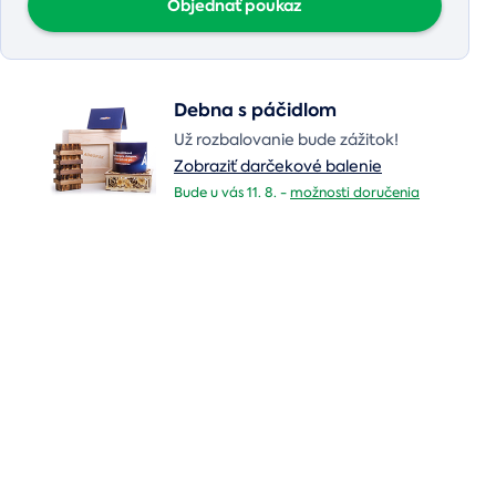
Objednať poukaz
Debna s páčidlom
Už rozbalovanie bude zážitok!
Zobraziť darčekové balenie
Bude u vás 11. 8. -
možnosti doručenia