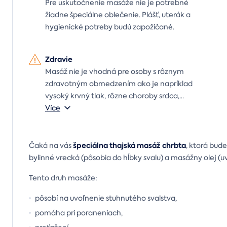
Pre uskutočnenie masáže nie je potrebné
žiadne špeciálne oblečenie. Plášť, uterák a
hygienické potreby budú zapožičané.
Zdravie
Masáž nie je vhodná pre osoby s rôznym
zdravotným obmedzením ako je napríklad
vysoký krvný tlak, rôzne choroby srdca,
...
Více
špeciálna thajská masáž chrbta
Čaká na vás
, ktorá bude
bylinné vrecká (pôsobia do hĺbky svalu) a masážny olej (uv
Tento druh masáže:
pôsobí na uvoľnenie stuhnutého svalstva,
pomáha pri poraneniach,