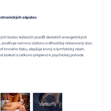
 chronických zápalov.
?
ových bodov ležiacich pozdĺž desiatich energetických
, posilňuje nervovú sústavu a dlhodobý relaxovaný stav,
ť krvného tlaku, zlepšuje krvný a lymfatický obeh,
ké bolesti a celkovo prispieva k psychickej pohode
Všetko
(7)