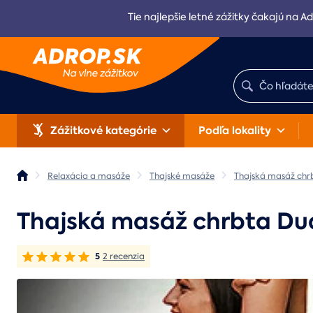
Tie najlepšie letné zážitky čakajú na Ad
Zážitkové kategórie
Podľa lokality
Relaxácia a masáže
Thajské masáže
Thajská masáž chr
Thajská masáž chrbta Du
5
2 recenzia