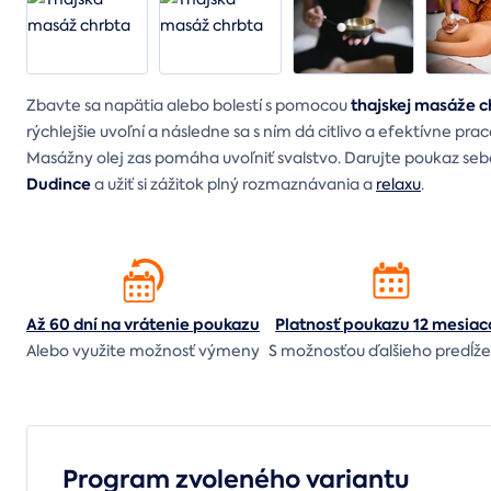
thajskej masáže c
Zbavte sa napätia alebo bolestí s pomocou
rýchlejšie uvoľní a následne sa s ním dá citlivo a efektívne pr
Masážny olej zas pomáha uvoľniť svalstvo. Darujte poukaz sebe 
Dudince
a užiť si zážitok plný rozmaznávania a
relaxu
.
Až 60 dní na vrátenie
poukazu
Platnosť poukazu 12 mesiac
Alebo využite možnosť výmeny
S možnosťou ďalšieho predĺže
Program zvoleného variantu