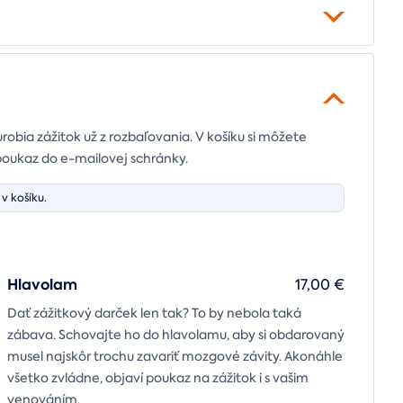
urobia zážitok už z rozbaľovania. V košíku si môžete
poukaz do e-mailovej schránky.
v košíku.
Hlavolam
17,00 €
Dať zážitkový darček len tak? To by nebola taká
zábava. Schovajte ho do hlavolamu, aby si obdarovaný
musel najskôr trochu zavariť mozgové závity. Akonáhle
všetko zvládne, objaví poukaz na zážitok i s vašim
venováním.