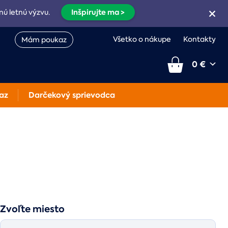
Inšpirujte ma >
nú letnú výzvu.
Všetko o nákupe
Kontakty
Mám poukaz
0 €
az
Darčekový sprievodca
Zvoľte miesto