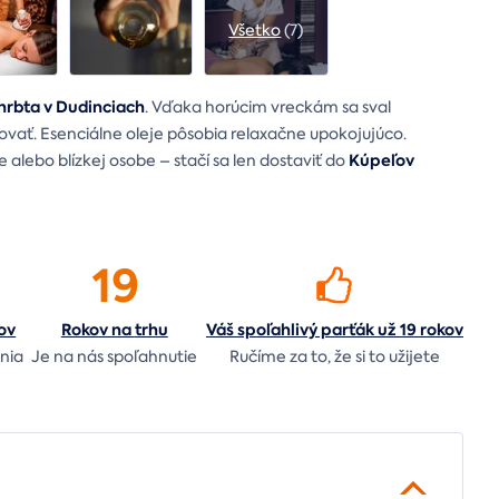
Všetko
(7)
hrbta v Dudinciach
. Vďaka horúcim vreckám sa sval
acovať. Esenciálne oleje pôsobia relaxačne upokojujúco.
Kúpeľov
alebo blízkej osobe – stačí sa len dostaviť do
19
ov
Rokov na
trhu
Váš spoľahlivý parťák už 19 rokov
nia
Je na nás
spoľahnutie
Ručíme za to,
že si to užijete