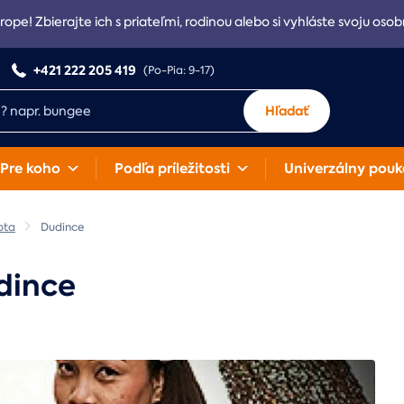
rope! Zbierajte ich s priateľmi, rodinou alebo si vyhláste svoju osob
+421 222 205 419
(Po-Pia: 9-17)
Hľadať
Pre koho
Podľa príležitosti
Univerzálny pouk
bta
Dudince
dince