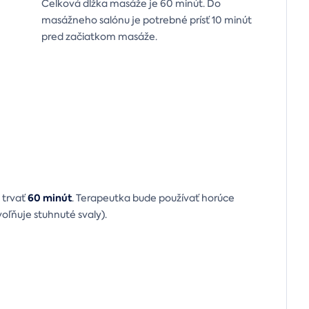
Celková dĺžka masáže je 60 minút. Do
masážneho salónu je potrebné prísť 10 minút
pred začiatkom masáže.
60 minút
 trvať
. Terapeutka bude používať horúce
oľňuje stuhnuté svaly).