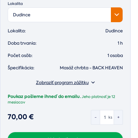
Lokalita
Dudince
Lokalita:
Dudince
Doba trvania:
1 h
Počet osôb:
1 osoba
Špecifikácia:
Masáž chrbta - BACK HEAVEN
Zobraziť program zážitku
Poukaz pošleme ihneď do emailu.
Jeho platnosť je
12
mesiacov
70,00 €
-
+
ks