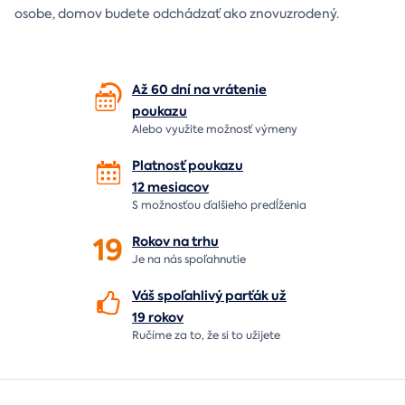
osobe, domov budete odchádzať ako znovuzrodený.
Až 60 dní na vrátenie
poukazu
Alebo využite možnosť výmeny
Platnosť poukazu
12 mesiacov
S možnosťou ďalšieho predĺženia
19
Rokov na
trhu
Je na nás
spoľahnutie
Váš spoľahlivý parťák už
19 rokov
Ručíme za to,
že si to užijete