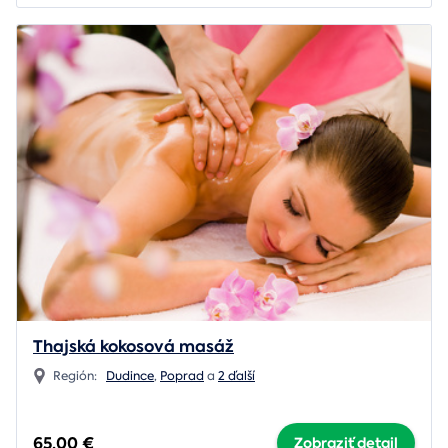
Thajská kokosová masáž
Región:
Dudince
,
Poprad
a
2 ďalší
65,00 €
Zobraziť detail