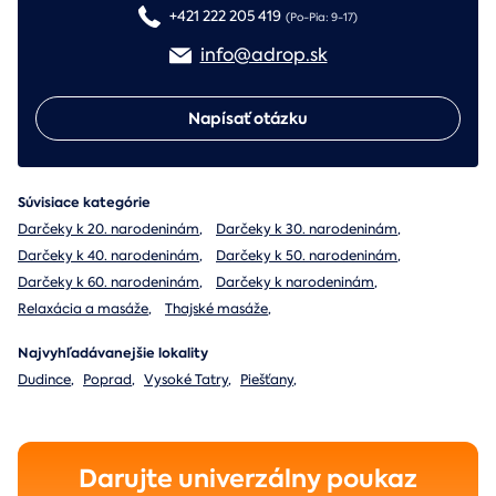
+421 222 205 419
(Po-Pia: 9-17)
info@adrop.sk
Napísať otázku
Súvisiace kategórie
Darčeky k 20. narodeninám
,
Darčeky k 30. narodeninám
,
Darčeky k 40. narodeninám
,
Darčeky k 50. narodeninám
,
Darčeky k 60. narodeninám
,
Darčeky k narodeninám
,
Relaxácia a masáže
,
Thajské masáže
,
Najvyhľadávanejšie lokality
Dudince
,
Poprad
,
Vysoké Tatry
,
Piešťany
,
Darujte univerzálny poukaz