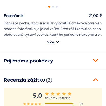
Fotorámik
21,00 €
Darujete pecku, ktorá si zaslúži vystaviť? Darčekové balenie v
podobe fotorámika je jasná voľba. Pred zážitkom si do neho
obdarovaný vystaví poukaz, ktorý ho poriadne nakopne a po
absolvovaní tam poputuje fotka zo zážitku, ktorá pri každom
Môžete vybrať z motívov balónový, tunelový a univerzálny
Více
pohľade oživí spomienky.
fotorámik.
Prijímame poukážky
Recenzia zážitku
(2)
5,0
celkom 2 recenzie
2×