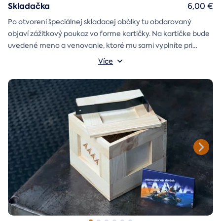
Skladačka
6,00 €
Po otvorení špeciálnej skladacej obálky tu obdarovaný
objaví zážitkový poukaz vo forme kartičky. Na kartičke bude
uvedené meno a venovanie, ktoré mu sami vyplníte pri
objednávaní.
Více