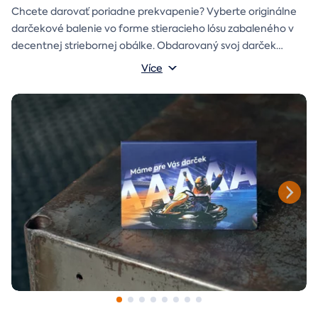
Chcete darovať poriadne prekvapenie? Vyberte originálne
darčekové balenie vo forme stieracieho lósu zabaleného v
decentnej striebornej obálke. Obdarovaný svoj darček
objaví až po chvíľke napätia počas stierania. Jedno je isté, u
Více
nás je každý lós výherný!