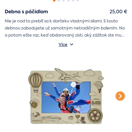
Debna s páčidlom
25,00 €
Nie je nad to prebiť sa k darčeku vlastnými silami. S touto
debnou zabodujete už samotným netradičným balením. No
a potom ešte raz, keď obdarovaný zistí, aký zážitok ste mu
darčekovú skladačku
vybrali. Debna obsahuje
Vonkajšie rozmery: 20 × 20 × 20 cm
s poukazom
Více
na vami vybraný zážitok. A ak budete chcieť, tak aj
štýlové tričko
na pamiatku. Motív debny môžete vybrať s
k svadbe, Vianociam
z lásky
prianím
alebo len tak
.