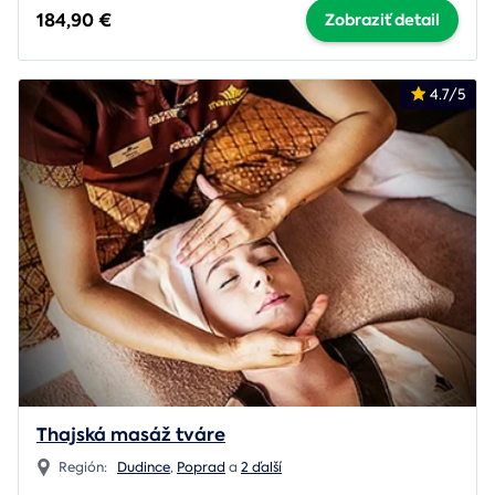
184,90 €
Zobraziť detail
4.7/5
Thajská masáž tváre
Región:
Dudince
,
Poprad
a
2 ďalší