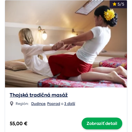
5/5
Thajská tradičná masáž
Región:
Dudince
,
Poprad
a
3 ďalší
55,00 €
Zobraziť detail