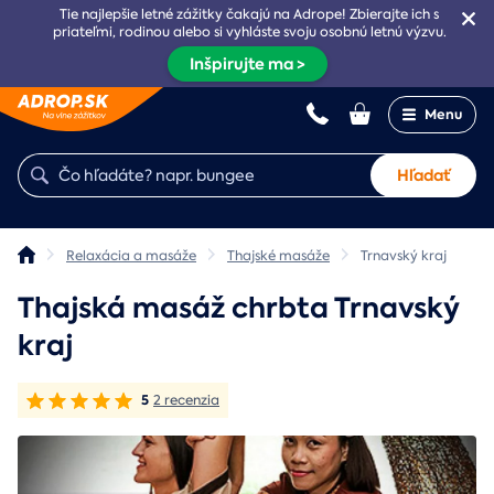
Tie najlepšie letné zážitky čakajú na Adrope! Zbierajte ich s
priateľmi, rodinou alebo si vyhláste svoju osobnú letnú výzvu.
Inšpirujte ma >
Menu
Hľadať
Relaxácia a masáže
Thajské masáže
Trnavský kraj
Thajská masáž chrbta Trnavský
kraj
5
2 recenzia