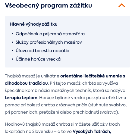
Všeobecný program zážitku
Hlavné výhody zážitku
Odpočinok a príjemná atmosféra
Služby profesionálnych masérov
Úľava od bolestí a napätia
Účinné horúce vrecká
orientálne liečiteľské umenie s
Thajská masáž je unikátne
dlhodobou tradíciou
. Pri tejto masáži chrbta sa využíva
špeciálna kombinácia masážnych techník, ktorá sa nazýva
terapia teplom
. Horúce bylinné vrecká poskytnú efektívnu
pomoc pri bolesti chrbta z rôznych príčin (stuhnuté svalstvo,
pri poraneniach, preťažení alebo prechladnutí svalstva).
Hodinovú thajskú masáž chrbta si môžete užiť až v troch
Vysokých Tatrách,
lokalitách na Slovensku – a to vo