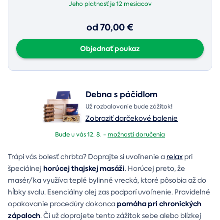
Jeho platnosť je
12 mesiacov
od 70,00 €
Objednať poukaz
Debna s páčidlom
Už rozbalovanie bude zážitok!
Zobraziť darčekové balenie
Bude u vás 12. 8. -
možnosti doručenia
Trápi vás bolesť chrbta? Doprajte si uvoľnenie a
relax
pri
horúcej thajskej masáži
špeciálnej
. Horúcej preto, že
masér/ka využíva teplé bylinné vrecká, ktoré pôsobia až do
hĺbky svalu. Esenciálny olej zas podporí uvoľnenie. Pravidelné
pomáha pri chronických
opakovanie procedúry dokonca
zápaloch
. Či už doprajete tento zážitok sebe alebo blízkej