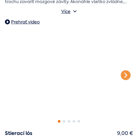
trochu zavariť mozgové závity. Akonáhle všetko zvládne,
objaví poukaz na zážitok i s vašim venováním.
Vonkajšie rozmery: 15,5 × 8,5 × 5 cm
Více
Prehrať video
Stierací lós
9,00 €