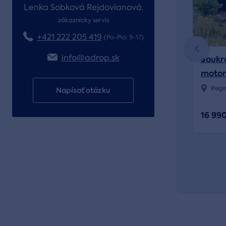
Lenka Sobková Rejdovianová
,
zákaznícky servis
+421 222 205 419
(Po-Pia: 9-17)
info@adrop.sk
Soukr
motor
Regi
Napísať otázku
16 99