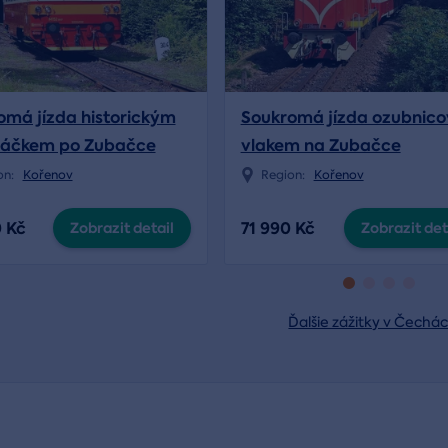
omá jízda historickým
Soukromá jízda ozubnic
áčkem po Zubačce
vlakem na Zubačce
on:
Kořenov
Region:
Kořenov
0 Kč
71 990 Kč
Zobrazit detail
Zobrazit det
Ďalšie zážitky v Čechá