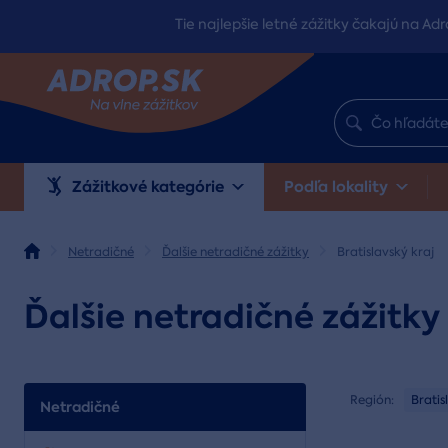
Tie najlepšie letné zážitky čakajú na Adr
Zážitkové kategórie
Podľa lokality
Netradičné
Ďalšie netradičné zážitky
Bratislavský kraj
Ďalšie netradičné zážitky 
Región:
Bratis
Netradičné