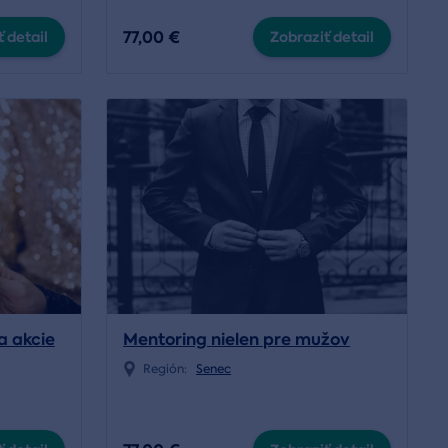
77,00 €
 detail
Zobraziť detail
a akcie
Mentoring nielen pre mužov
Región:
Senec