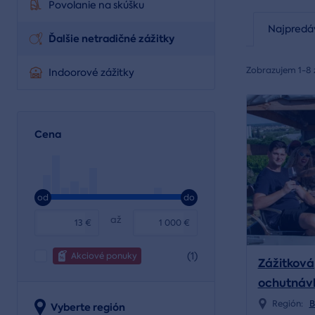
Povolanie na skúšku
Najpredá
Ďalšie netradičné zážitky
Zobrazujem 1-8 
Indoorové zážitky
Cena
od
do
až
€
€
(1)
Akciové ponuky
Zážitková
ochutnávk
Región:
B
Vyberte región