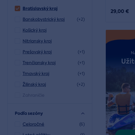
Bratislavský kraj
29,00 €
Banskobystrický kraj
(+2)
Košický kraj
Nitriansky kraj
Prešovský kraj
(+1)
N
Užit
Trenčiansky kraj
(+1)
Trnavský kraj
(+1)
Žilinský kraj
(+2)
Zahraničie
Podľa sezóny
Celoročné
(6)