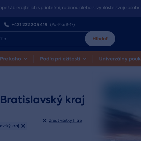
ope! Zbierajte ich s priateľmi, rodinou alebo si vyhláste svoju osobn
+421 222 205 419
(Po-Pia: 9-17)
Hľadať
Pre koho
Podľa príležitosti
Univerzálny pouk
Bratislavský kraj
Zrušiť všetky filtre
lavský kraj