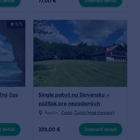
77,00 €
 detail
Zobraziť detail
5/5
ľný čas
Single pobyt na Slovensku –
zážitok pre nezadaných
Región:
Častá
,
Častá (Malé Karpaty)
329,00 €
 detail
Zobraziť detail