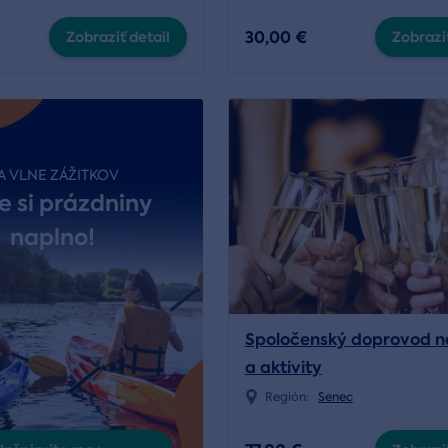
30,00 €
Zobraziť detail
Zobraziť
A VLNE ZÁŽITKOV
e si prázdniny
naplno!
Spoločenský doprovod n
a aktivity
Región:
Senec