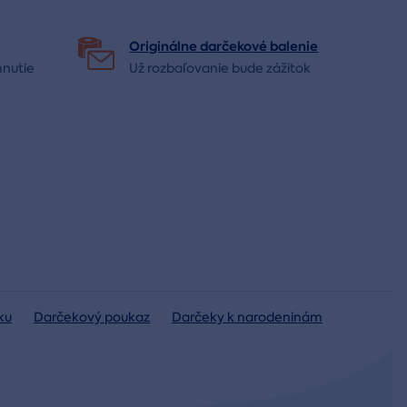
Originálne darčekové
balenie
nutie
Už rozbaľovanie bude
zážitok
ku
Darčekový poukaz
Darčeky k narodeninám