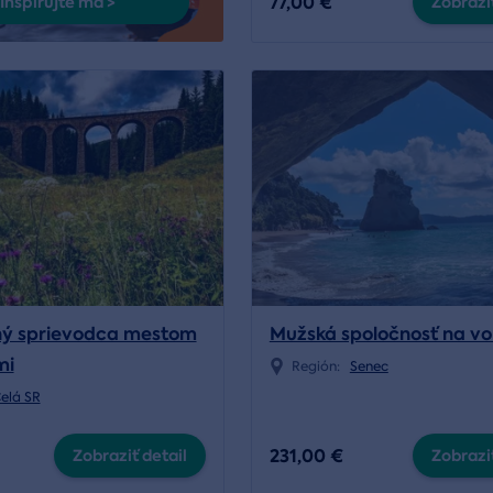
77,00 €
Inšpirujte ma >
Zobraziť
ný sprievodca mestom
Mužská spoločnosť na vo
mi
Región:
Senec
elá SR
231,00 €
Zobraziť detail
Zobraziť