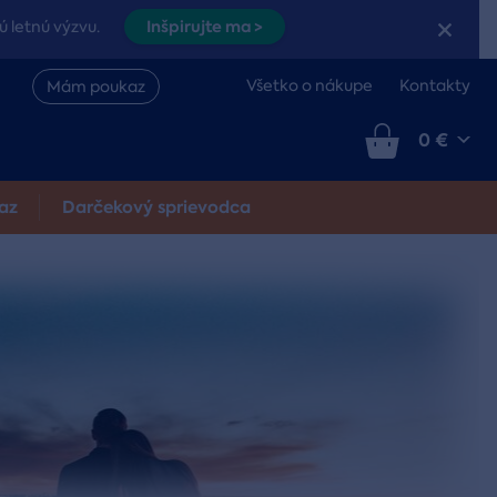
Inšpirujte ma >
ú letnú výzvu.
Všetko o nákupe
Kontakty
Mám poukaz
0 €
az
Darčekový sprievodca