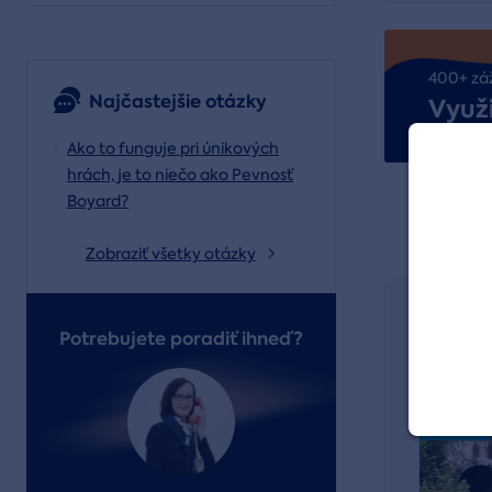
400+ zá
Najčastejšie otázky
Využi
Ako to funguje pri únikových
hrách, je to niečo ako Pevnosť
Boyard?
Kúpi
Zobraziť všetky otázky
Daruj
Potrebujete poradiť ihneď?
pouk
Volný 
Novinka