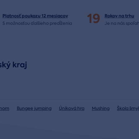
19
Platnosť poukazu 12 mesiacov
Rokov na
trhu
S možnosťou ďalšieho predĺženia
Je na nás
spoľah
ský kraj
lónom
Bungee jumping
Úniková hra
Mushing
Škola šmy