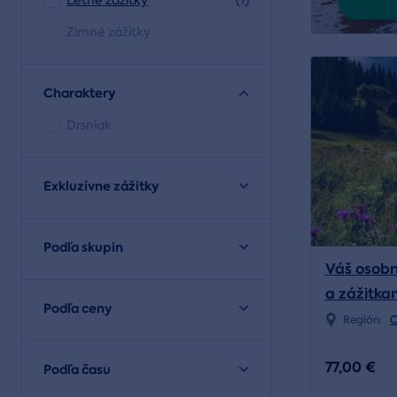
Letné zážitky
(1)
Zimné zážitky
Charaktery
Drsniak
Exkluzívne zážitky
Podľa skupin
Váš osob
a zážitka
Podľa ceny
Región:
C
77,00 €
Podľa času