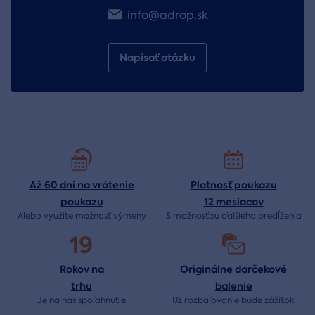
info@adrop.sk
Napísať otázku
Až 60 dní na vrátenie
Platnosť poukazu
poukazu
12 mesiacov
Alebo využite možnosť výmeny
S možnosťou ďalšieho predĺženia
19
Rokov na
Originálne darčekové
trhu
balenie
Je na nás
spoľahnutie
Už rozbaľovanie bude
zážitok