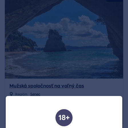
Mužská spoločnosť na voľný čas
Región:
Senec
231,00 €
Zobraziť detail
18+