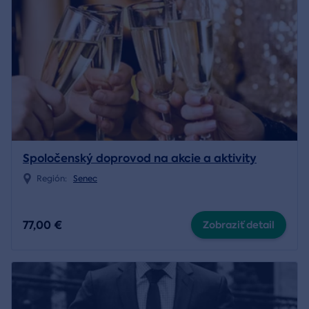
Spoločenský doprovod na akcie a aktivity
Región:
Senec
77,00 €
Zobraziť detail