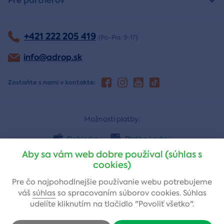
Pre partnerov
+421 222 205 419
(Po-Pia: 9-17)
info@adrop.sk
Zostaňte s nami v kontakte:
Možnosti platby:
Dobierkou
Platba kartou
Aby sa vám web dobre používal (súhlas s
cookies)
Bankovým prevodom
Pre čo najpohodlnejšie používanie webu potrebujeme
váš
súhlas
so spracovaním súborov cookies. Súhlas
udelíte kliknutím na tlačidlo "Povoliť všetko".