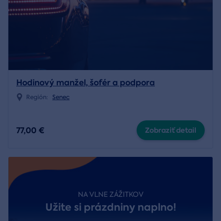
Hodinový manžel, šofér a podpora
Región:
Senec
77,00 €
Zobraziť detail
NA VLNE ZÁŽITKOV
Užite si prázdniny naplno!