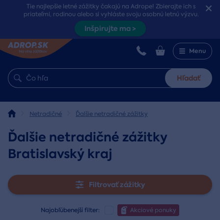
Tie najlepšie letné zážitky čakajú na Adrope! Zbierajte ich s
priateľmi, rodinou alebo si vyhláste svoju osobnú letnú výzvu.
Inšpirujte ma >
Menu
Hľadať
Netradičné
Ďalšie netradičné zážitky
Ďalšie netradičné zážitky
Bratislavský kraj
Filtrovať zážitky
Najobľúbenejší filter:
Akciové ponuky