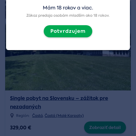
Mám 18 rokov a viac.
Zákaz predaja osobám mladším ako 18 rokov.
Potvrdzujem
Single pobyt na Slovensku – zážitok pre
nezadaných
Región:
Častá
,
Častá (Malé Karpaty)
329,00 €
Zobraziť detail