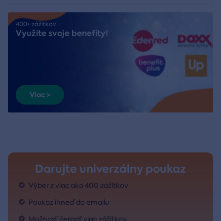
400+ zážitkov
Využite svoje benefity!
Viac >
Darujte univerzálny poukaz
Výber z viac ako 400 zážitkov
Poukaz ihneď do emailu
Možnosť čerpať viac zážitkov