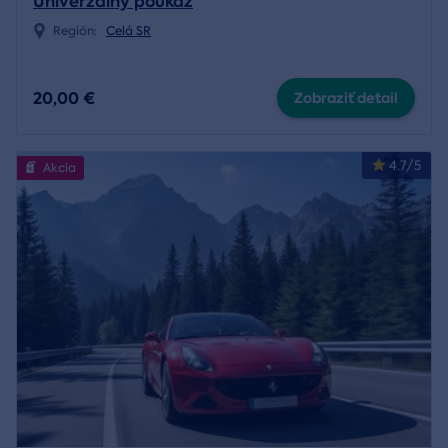
Univerzálny poukaz
Región:
Celá SR
20,00 €
Zobraziť detail
4.7/5
Akcia