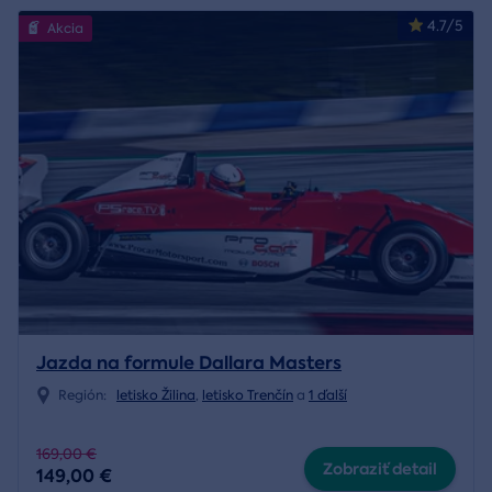
4.7/5
Akcia
Jazda na formule Dallara Masters
Región:
letisko Žilina
,
letisko Trenčín
a
1 ďalší
169,00 €
Zobraziť detail
149,00 €