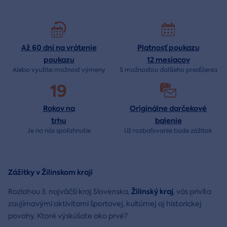
Až 60 dní na vrátenie
Platnosť poukazu
poukazu
12 mesiacov
Alebo využite možnosť výmeny
S možnosťou ďalšieho predĺženia
19
Rokov na
Originálne darčekové
trhu
balenie
Je na nás
spoľahnutie
Už rozbaľovanie bude
zážitok
Zážitky v Žilinskom kraji
Žilinský kraj
Rozlohou 3. najväčší kraj Slovenska,
, vás privíta
zaujímavými aktivitami športovej, kultúrnej aj historickej
povahy. Ktoré výskúšate ako prvé?