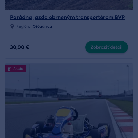
Parádna jazda obrneným transportérom BVP
Región:
Oščadnica
30,00 €
Zobraziť detail
Akcia