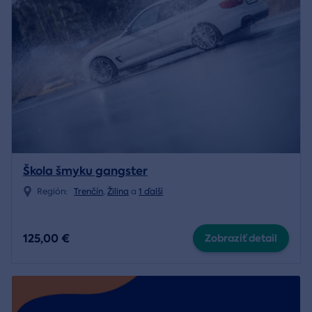
Škola šmyku gangster
Región:
Trenčín
,
Žilina
a
1 ďalší
125,00 €
Zobraziť detail