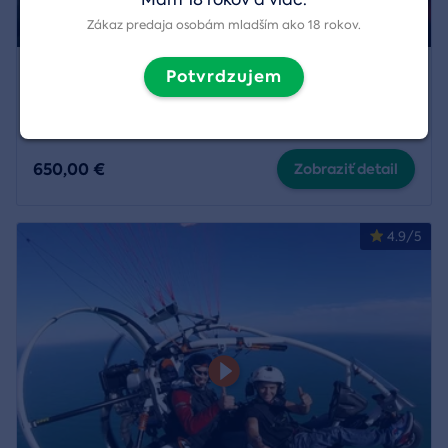
Zákaz predaja osobám mladším ako 18 rokov.
Súkromný let balónom
Potvrdzujem
Región:
Podľa dohody s pilotom
,
Nitra
a
10 ďalších
650,00 €
Zobraziť detail
4.9/5