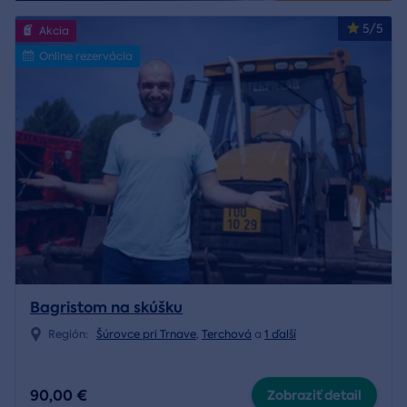
5/5
Akcia
Online rezervácia
Bagristom na skúšku
Región:
Šúrovce pri Trnave
,
Terchová
a
1 ďalší
90,00 €
Zobraziť detail