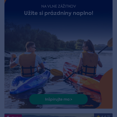
NA VLNE ZÁŽITKOV
Užite si prázdniny naplno!
Inšpirujte ma >
4.4/5