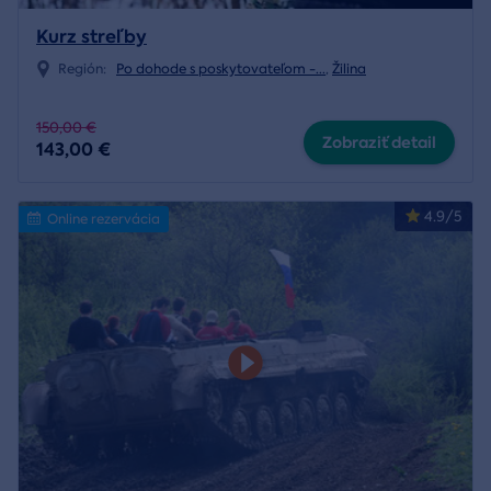
Kurz streľby
Región:
Po dohode s poskytovateľom -
...
,
Žilina
150,00 €
Zobraziť detail
143,00 €
4.9/5
Online rezervácia