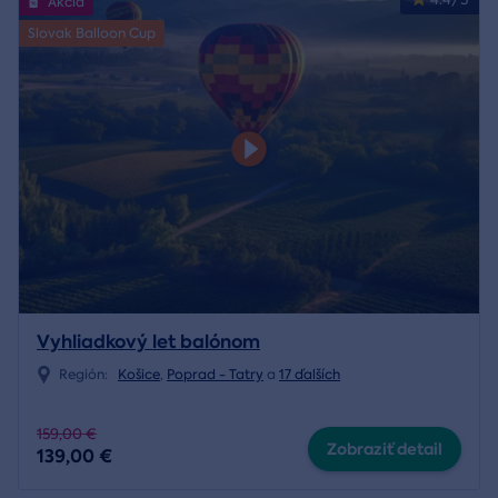
Akcia
Slovak Balloon Cup
Vyhliadkový let balónom
Región:
Košice
,
Poprad - Tatry
a
17 ďalších
159,00 €
Zobraziť detail
139,00 €