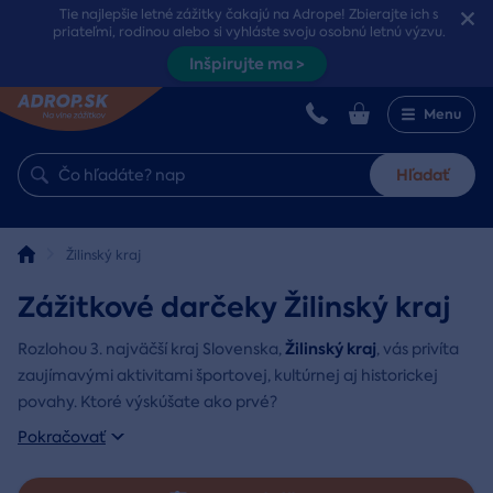
Tie najlepšie letné zážitky čakajú na Adrope! Zbierajte ich s
priateľmi, rodinou alebo si vyhláste svoju osobnú letnú výzvu.
Inšpirujte ma >
Menu
Hľadať
Žilinský kraj
Zážitkové darčeky Žilinský kraj
Žilinský kraj
Rozlohou 3. najväčší kraj Slovenska,
, vás privíta
zaujímavými aktivitami športovej, kultúrnej aj historickej
povahy. Ktoré výskúšate ako prvé?
Pokračovať