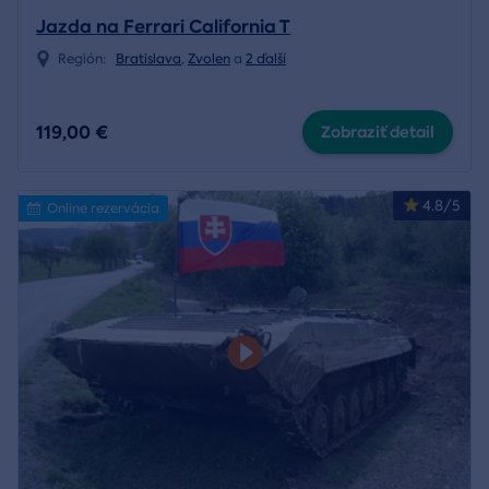
Jazda na Ferrari California T
Región:
Bratislava
,
Zvolen
a
2 ďalší
119,00 €
Zobraziť detail
4.8/5
Online rezervácia