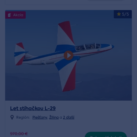
5/5
Akcia
Let stíhačkou L-29
Región:
Piešťany
,
Žilina
a
2 ďalší
970,00 €