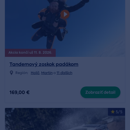
Akcia končí už 11. 8. 2026.
Tandemový zoskok padákom
Región:
Holíč
,
Martin
a
11 ďalších
169,00 €
Zobraziť detail
5/5