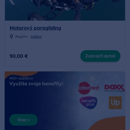
Motorový paragliding
Región:
Liptov
90,00 €
Zobraziť detail
400+ zážitkov
Využite svoje benefity!
Viac >