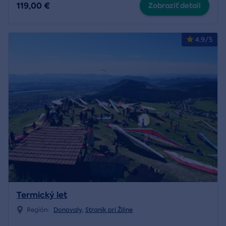
119,00 €
Zobraziť detail
4.9/5
Termický let
Región:
Donovaly
,
Straník pri Žiline