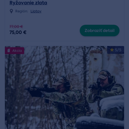
Ryžovanie zlata
Región:
Liptov
77,00 €
Zobraziť detail
75,00 €
5/5
Akcia