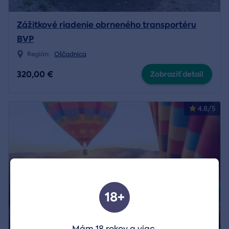
Zážitkové riadenie obrneného transportéru
BVP
Región:
Oščadnica
320,00 €
Zobraziť detail
4.8/5
18+
Mám 18 rokov a viac.