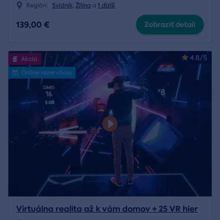
Región:
Svidník
,
Žilina
a
1 ďalší
139,00 €
Zobraziť detail
4.8/5
Akcia
Online rezervácia
Virtuálna realita až k vám domov + 25 VR hier