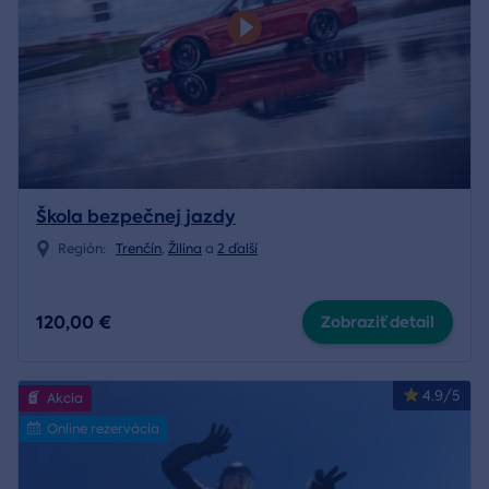
Škola bezpečnej jazdy
Región:
Trenčín
,
Žilina
a
2 ďalší
120,00 €
Zobraziť detail
4.9/5
Akcia
Online rezervácia