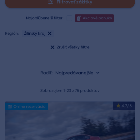
Filtrovať zážitky
Najobľúbenejší filter:
Akciové ponuky
Región:
Žilinský kraj
Zrušiť všetky filtre
Radiť:
Najpredávanejšie
Zobrazujem 1-23 z 76 produktov
4.7/5
Online rezervácia