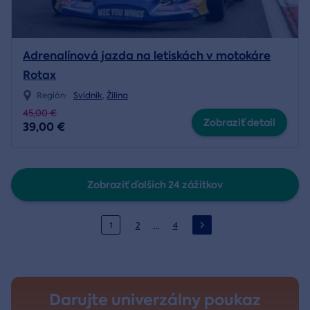
Adrenalínová jazda na letiskách v motokáre
Rotax
Región:
Svidník
,
Žilina
45,00 €
Zobraziť detail
39,00 €
Zobraziť ďalších 24 zážitkov
…
1
2
4
Darujte univerzálny poukaz