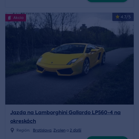
4.7/5
Akcia
Jazda na Lamborghini Gallardo LP560-4 na
okreskách
Región:
Bratislava
,
Zvolen
a
2 ďalší