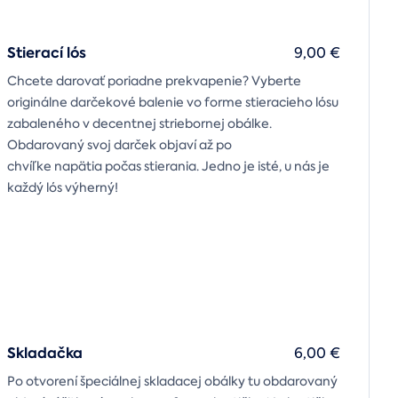
Stierací lós
9,00 €
Chcete darovať poriadne prekvapenie? Vyberte
originálne darčekové balenie vo forme stieracieho lósu
zabaleného v decentnej striebornej obálke.
Obdarovaný svoj darček objaví až po
chvíľke napätia počas stierania. Jedno je isté, u nás je
každý lós výherný!
Skladačka
6,00 €
Po otvorení špeciálnej skladacej obálky tu obdarovaný