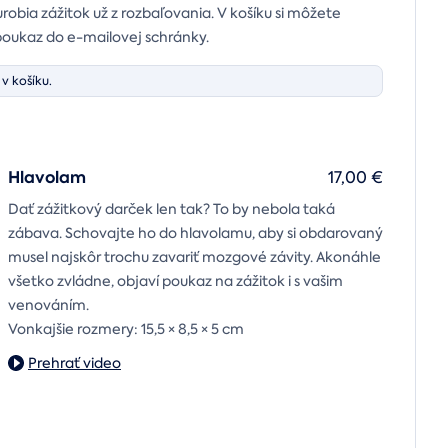
urobia zážitok už z rozbaľovania. V košíku si môžete
poukaz do e-mailovej schránky.
v košíku.
Hlavolam
17,00 €
Dať zážitkový darček len tak? To by nebola taká
zábava. Schovajte ho do hlavolamu, aby si obdarovaný
musel najskôr trochu zavariť mozgové závity. Akonáhle
všetko zvládne, objaví poukaz na zážitok i s vašim
venováním.
Vonkajšie rozmery: 15,5 × 8,5 × 5 cm
Prehrať video