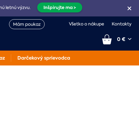
Inšpirujte ma >
nú letnú výzvu.
Všetko o nákupe
Kontakty
Mám poukaz
0 €
az
Darčekový sprievodca