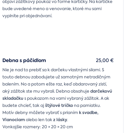
objaví zážitkový poukaz vo forme kartičky. Na kartičke
bude uvedené meno a venovanie, ktoré mu sami
vyplníte pri objednávaní.
Debna s páčidlom
25,00 €
Nie je nad to prebiť sa k darčeku vlastnými silami. S
touto debnou zabodujete už samotným netradičným
balením. No a potom ešte raz, keď obdarovaný zistí,
darčekovú
aký zážitok ste mu vybrali. Debna obsahuje
skladačku
s poukazom na vami vybraný zážitok. A ak
štýlové tričko
budete chcieť, tak aj
na pamiatku.
k svadbe,
Motív debny môžete vybrať s prianím
Vianociam
z lásky
alebo len tak
.
Vonkajšie rozmery: 20 × 20 × 20 cm