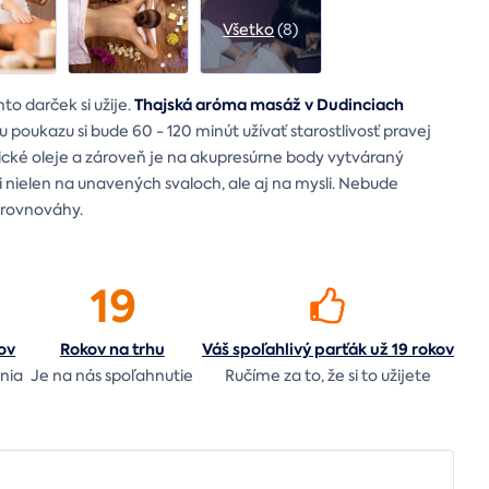
Všetko
(8)
Thajská aróma masáž v Dudinciach
to darček si užije.
 poukazu si bude 60 - 120 minút užívať starostlivosť pravej
ické oleje a zároveň je na akupresúrne body vytváraný
i nielen na unavených svaloch, ale aj na mysli. Nebude
 rovnováhy.
19
ov
Rokov na
trhu
Váš spoľahlivý parťák už 19 rokov
nia
Je na nás
spoľahnutie
Ručíme za to,
že si to užijete