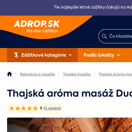
Tie najlepšie letné zážitky čakajú na Ad
Zážitkové kategórie
Podľa lokality
Relaxácia a masáže
Thajské masáže
Thajská aróma ma
Thajská aróma masáž Du
5
13 recenzií