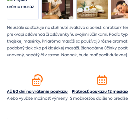
Neustále sa sťažuje na stuhnuté svalstvo a bolesti chrbtice? Ten
prekvapí oslávenca či oslávenkyňu svojimi účinkami. Podľa typu
thajskej masérky. Pri aróma masáži sa používajú rôzne aromat
podobný tlak ako pri klasickej masáži. Blahodárne účinky pocít
unavený, napätý či v strese. Naopak, bude mať pocit duševnej
Až 60 dní na vrátenie
poukazu
Platnosť poukazu 12 mesiac
Alebo využite možnosť výmeny
S možnosťou ďalšieho predĺže