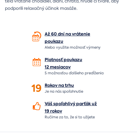
tela vrátane chodidiel, dlaní, chrbta, hrude či tváre, aby
podporili relaxačný účinok masáže.
Až 60 dní na vrátenie
poukazu
Alebo využite možnosť výmeny
Platnosť poukazu
12 mesiacov
S možnosťou ďalšieho predĺženia
19
Rokov na
trhu
Je na nás
spoľahnutie
Váš spoľahlivý parťák už
19 rokov
Ručíme za to,
že si to užijete