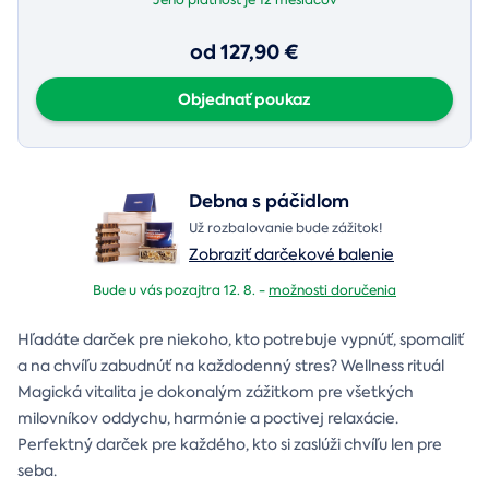
od 127,90 €
Objednať poukaz
Debna s páčidlom
Už rozbalovanie bude zážitok!
Zobraziť darčekové balenie
Bude u vás pozajtra 12. 8. -
možnosti doručenia
Hľadáte darček pre niekoho, kto potrebuje vypnúť, spomaliť
a na chvíľu zabudnúť na každodenný stres? Wellness rituál
Magická vitalita je dokonalým zážitkom pre všetkých
milovníkov oddychu, harmónie a poctivej relaxácie.
Perfektný darček pre každého, kto si zaslúži chvíľu len pre
seba.