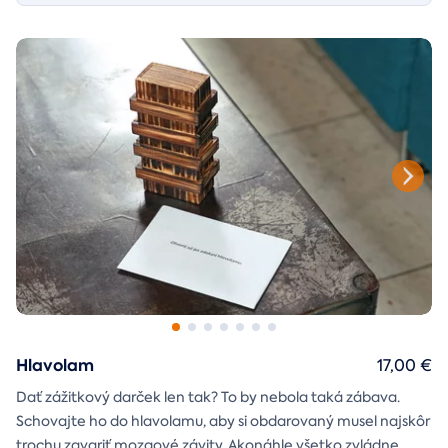
Hlavolam
17,00 €
Dať zážitkový darček len tak? To by nebola taká zábava.
Schovajte ho do hlavolamu, aby si obdarovaný musel najskôr
trochu zavariť mozgové závity. Akonáhle všetko zvládne,