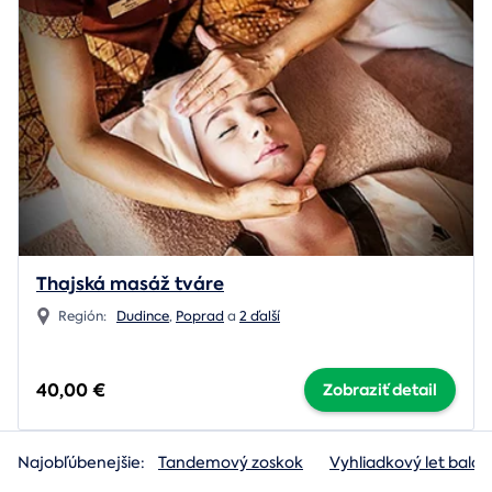
Thajská masáž tváre
Región:
Dudince
,
Poprad
a
2 ďalší
40,00 €
Zobraziť detail
Najobľúbenejšie:
Tandemový zoskok
Vyhliadkový let baló