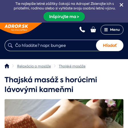
Tie najlepšie letné zážitky čakajú na Adrope! Zbierajte ich s
priateľmi, rodinou alebo si vyhláste svoju osobnú letnú výzvu.
Inšpirujte ma >
Menu
Hľadať
Relaxácia a masáže
Thajské masáže
Thajská masáž s horúcimi
lávovými kameňmi