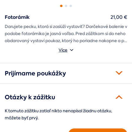
Fotorámik
21,00 €
Darujete pecku, ktorá si zaslúži vystaviť? Darčekové balenie v
podobe fotorámika je jasná voľba. Pred zážitkom si do neho
obdarovaný vystaví poukaz, ktorý ho poriadne nakopne a po
absolvovaní tam poputuje fotka zo zážitku, ktorá pri každom
Môžete vybrať z motívov balónový, tunelový a univerzálny
Více
pohľade oživí spomienky.
fotorámik.
Prijímame poukážky
Otázky k zážitku
K tomuto zážitku zatiaľ nikto nenapísal žiadnu otázku,
môžete byť prvý.