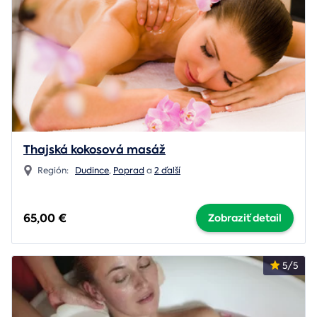
Thajská kokosová masáž
Región:
Dudince
,
Poprad
a
2 ďalší
65,00 €
Zobraziť detail
5/5