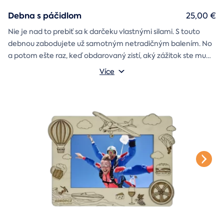
Debna s páčidlom
25,00 €
Nie je nad to prebiť sa k darčeku vlastnými silami. S touto
debnou zabodujete už samotným netradičným balením. No
a potom ešte raz, keď obdarovaný zistí, aký zážitok ste mu
darčekovú skladačku
vybrali. Debna obsahuje
Vonkajšie rozmery: 20 × 20 × 20 cm
s poukazom
Více
na vami vybraný zážitok. A ak budete chcieť, tak aj
štýlové tričko
na pamiatku. Motív debny môžete vybrať s
k svadbe, Vianociam
z lásky
prianím
alebo len tak
.