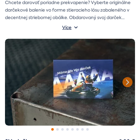
Chcete darovať poriadne prekvapenie? Vyberte originálne
darčekové balenie vo forme stieracieho lósu zabaleného v
decentnej striebornej obálke. Obdarovaný svoj darček
objaví až po chvíľke napätia počas stierania. Jedno je isté, u
Více
nás je každý lós výherný!