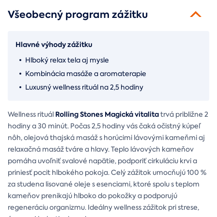
Všeobecný program zážitku
Hlavné výhody zážitku
Hlboký relax tela aj mysle
Kombinácia masáže a aromaterapie
Luxusný wellness rituál na 2,5 hodiny
Rolling Stones Magická vitalita
Wellness rituál
trvá približne 2
hodiny a 30 minút. Počas 2,5 hodiny vás čaká očistný kúpeľ
nôh, olejová thajská masáž s horúcimi lávovými kameňmi aj
relaxačná masáž tváre a hlavy. Teplo lávových kameňov
pomáha uvoľniť svalové napätie, podporiť cirkuláciu krvi a
priniesť pocit hlbokého pokoja. Celý zážitok umocňujú 100 %
za studena lisované oleje s esenciami, ktoré spolu s teplom
kameňov prenikajú hlboko do pokožky a podporujú
regeneráciu organizmu. Ideálny wellness zážitok pri strese,