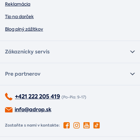
Reklamácia
Tip na darček
Blog plný zážitkov
Zákaznícky servis
Pre partnerov
+421 222 205 419
(Po-Pia: 9-17)
info@adrop.sk
Zostaňte s nami v kontakte: