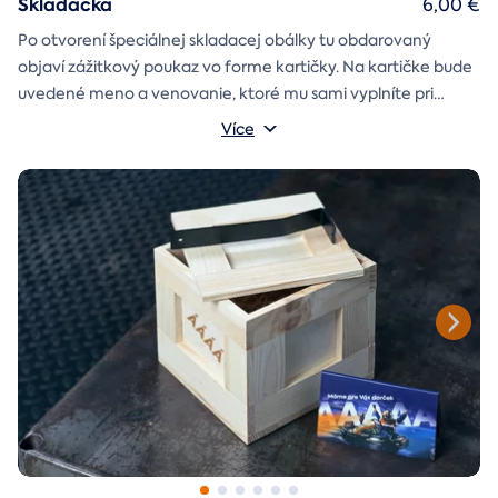
Skladačka
6,00 €
Po otvorení špeciálnej skladacej obálky tu obdarovaný
objaví zážitkový poukaz vo forme kartičky. Na kartičke bude
uvedené meno a venovanie, ktoré mu sami vyplníte pri
objednávaní.
Více