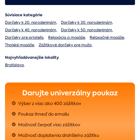
Súvisiace kategórie
Darčeky k 20. narodeninám
,
Darčeky k 30. narodeninám
,
Darčeky k 40. narodeninám
,
Darčeky k 50. narodeninám
,
Darčeky pre priateľa
,
Relaxácia a masáže
,
Relaxačné masáže
,
Thajské masáže
,
Zážitkové darčeky pre muža
,
Najvyhľadávanejšie lokality
Bratislava
,
Darujte univerzálny poukaz
Výber z viac ako 400 zážitkov
Poukaz ihneď do emailu
Možnosť čerpať viac zážitkov
Možnosť doplatenia drahšieho zážitku