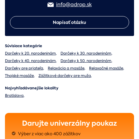
info@adrop.sk
Napísať otázku
Súvisiace kategórie
Darčeky k 20. narodeninám
,
Darčeky k 30. narodeninám
,
Darčeky k 40. narodeninám
,
Darčeky k 50. narodeninám
,
Darčeky pre priateľa
,
Relaxácia a masáže
,
Relaxačné masáže
,
Thajské masáže
,
Zážitkové darčeky pre muža
,
Najvyhľadávanejšie lokality
Bratislava
,
Darujte univerzálny poukaz
Výber z viac ako 400 zážitkov