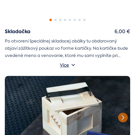
Skladačka
6,00 €
Po otvorení špeciálnej skladacej obálky tu obdarovaný
objaví zážitkový poukaz vo forme kartičky. Na kartičke bude
uvedené meno a venovanie, ktoré mu sami vyplníte pri
objednávaní.
Více