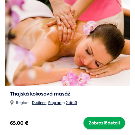
Thajská kokosová masáž
Región:
Dudince
,
Poprad
a
2 ďalší
65,00 €
Zobraziť detail