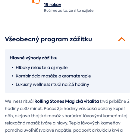
19 rokov
Ručíme za to,
že si to užijete
Všeobecný program zážitku
Hlavné výhody zážitku
Hlboký relax tela aj mysle
Kombinácia masáže a aromaterapie
Luxusný wellness rituál na 2,5 hodiny
Rolling Stones Magická vitalita
Wellness rituál
trvá približne 2
hodiny a 30 minút. Počas 2,5 hodiny vás čaká očistný kúpeľ
nôh, olejová thajská masáž s horúcimi lávovými kameňmi aj
relaxačná masáž tváre a hlavy. Teplo lávových kameňov
pomáha uvoľniť svalové napätie, podporiť cirkuláciu krvi a