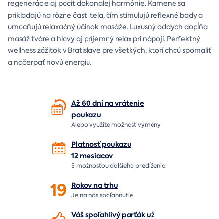
regenerácie aj pocit dokonalej harmónie. Kamene sa
prikladajú na rôzne časti tela, čím stimulujú reflexné body a
umocňujú relaxačný účinok masáže. Luxusný oddych dopĺňa
masáž tváre a hlavy aj príjemný relax pri nápoji. Perfektný
wellness zážitok v Bratislave pre všetkých, ktorí chcú spomaliť
a načerpať novú energiu.
Až 60 dní na vrátenie
poukazu
Alebo využite možnosť výmeny
Platnosť poukazu
12 mesiacov
S možnosťou ďalšieho predĺženia
19
Rokov na
trhu
Je na nás
spoľahnutie
Váš spoľahlivý parťák už