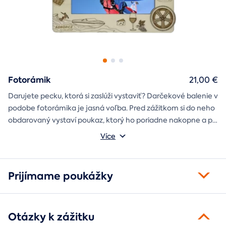
Fotorámik
21,00 €
Darujete pecku, ktorá si zaslúži vystaviť? Darčekové balenie v
podobe fotorámika je jasná voľba. Pred zážitkom si do neho
obdarovaný vystaví poukaz, ktorý ho poriadne nakopne a po
absolvovaní tam poputuje fotka zo zážitku, ktorá pri každom
Môžete vybrať z motívov balónový, tunelový a univerzálny
Více
pohľade oživí spomienky.
fotorámik.
Prijímame poukážky
Otázky k zážitku