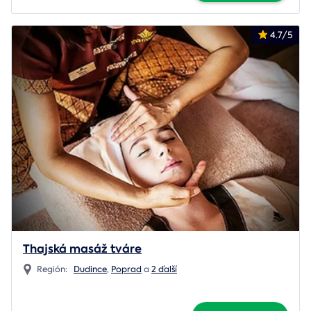
4.7/5
Thajská masáž tváre
Región:
Dudince
,
Poprad
a
2 ďalší