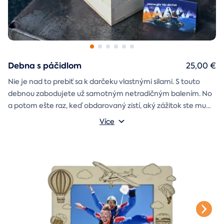
Debna s páčidlom
25,00 €
Nie je nad to prebiť sa k darčeku vlastnými silami. S touto
debnou zabodujete už samotným netradičným balením. No
a potom ešte raz, keď obdarovaný zistí, aký zážitok ste mu
darčekovú skladačku
vybrali. Debna obsahuje
Vonkajšie rozmery: 20 × 20 × 20 cm
s poukazom
Více
na vami vybraný zážitok. A ak budete chcieť, tak aj
štýlové tričko
na pamiatku. Motív debny môžete vybrať s
k svadbe, Vianociam
z lásky
prianím
alebo len tak
.