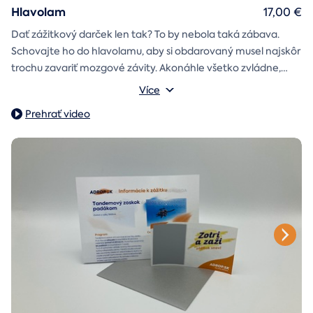
Hlavolam
17,00 €
Dať zážitkový darček len tak? To by nebola taká zábava.
Schovajte ho do hlavolamu, aby si obdarovaný musel najskôr
trochu zavariť mozgové závity. Akonáhle všetko zvládne,
objaví poukaz na zážitok i s vašim venováním.
Vonkajšie rozmery: 15,5 × 8,5 × 5 cm
Více
Prehrať video