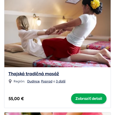
Thajská tradičná masáž
Región:
Dudince
,
Poprad
a
3 ďalší
55,00 €
Zobraziť detail