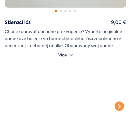
Stierací lós
9,00 €
Chcete darovať poriadne prekvapenie? Vyberte originálne
darčekové balenie vo forme stieracieho lósu zabaleného v
decentnej striebornej obálke. Obdarovaný svoj darček
objaví až po chvíľke napätia počas stierania. Jedno je isté, u
Více
nás je každý lós výherný!