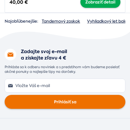
40,00 €
Zobraziť detail
Najobľúbenejšie:
Tandemový zoskok
Vyhliadkový let baló
Zadajte svoj e-mail
a získajte zľavu 4 €
Prihláste sa k odberu noviniek a s predstihom vám budeme posielať
akčné ponuky a najlepšie tipy na darčeky.
Prihlásiť sa