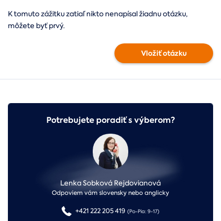
K tomuto zážitku zatiaľ nikto nenapísal žiadnu otázku,
môžete byť prvý.
Vložiť otázku
Potrebujete poradiť s výberom?
Lenka Sobková Rejdovianová
Odpoviem vám slovensky nebo anglicky
+421 222 205 419
(Po-Pia: 9-17)