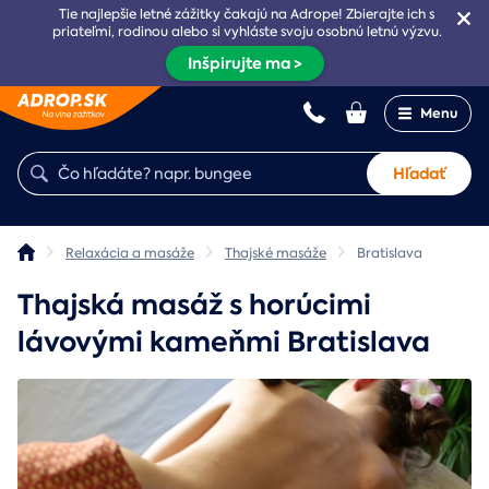
Tie najlepšie letné zážitky čakajú na Adrope! Zbierajte ich s
priateľmi, rodinou alebo si vyhláste svoju osobnú letnú výzvu.
Inšpirujte ma >
Menu
Hľadať
Relaxácia a masáže
Thajské masáže
Bratislava
Thajská masáž s horúcimi
lávovými kameňmi Bratislava