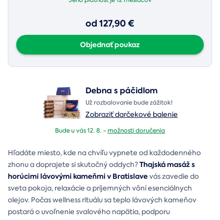
od 127,90 €
Objednať poukaz
Debna s páčidlom
Už rozbalovanie bude zážitok!
Zobraziť darčekové balenie
Bude u vás 12. 8. -
možnosti doručenia
Hľadáte miesto, kde na chvíľu vypnete od každodenného
Thajská masáž s
zhonu a doprajete si skutočný oddych?
horúcimi lávovými kameňmi v Bratislave
vás zavedie do
sveta pokoja, relaxácie a príjemných vôní esenciálnych
olejov. Počas wellness rituálu sa teplo lávových kameňov
postará o uvoľnenie svalového napätia, podporu