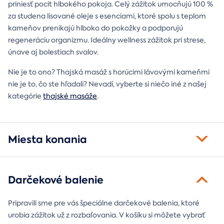
priniesť pocit hlbokého pokoja. Celý zážitok umocňujú 100 %
za studena lisované oleje s esenciami, ktoré spolu s teplom
kameňov prenikajú hlboko do pokožky a podporujú
regeneráciu organizmu. Ideálny wellness zážitok pri strese,
únave aj bolestiach svalov.
Nie je to ono? Thajská masáž s horúcimi lávovými kameňmi
nie je to, čo ste hľadali? Nevadí, vyberte si niečo iné z našej
kategórie
thajské masáže
.
Miesta konania
Darčekové balenie
Pripravili sme pre vás špeciálne darčekové balenia, ktoré
urobia zážitok už z rozbaľovania. V košíku si môžete vybrať