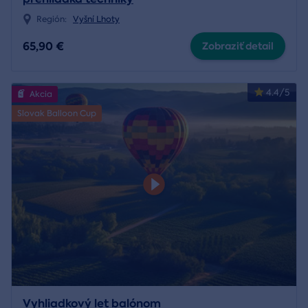
Región:
Vyšní Lhoty
65,90 €
Zobraziť detail
4.4/5
Akcia
Slovak Balloon Cup
Vyhliadkový let balónom