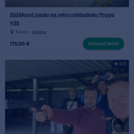
Zážitková jazda na retro nákladiaku Praga
V3S
Región:
Ostrava
173,00 €
Zobraziť detail
5/5