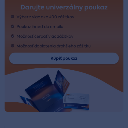
Darujte univerzálny poukaz
Výber z viac ako 400 zážitkov
Poukaz ihneď do emailu
Možnosť čerpať viac zážitkov
Možnosť doplatenia drahšieho zážitku
Kúpiť poukaz