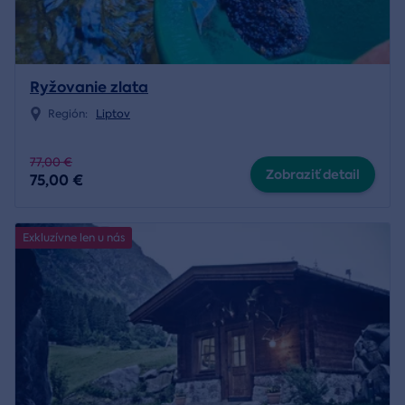
Ryžovanie zlata
Región:
Liptov
77,00 €
Zobraziť detail
75,00 €
Exkluzívne len u nás