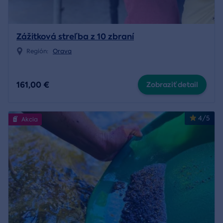
Zážitková streľba z 10 zbraní
Región:
Orava
161,00 €
Zobraziť detail
4/5
Akcia