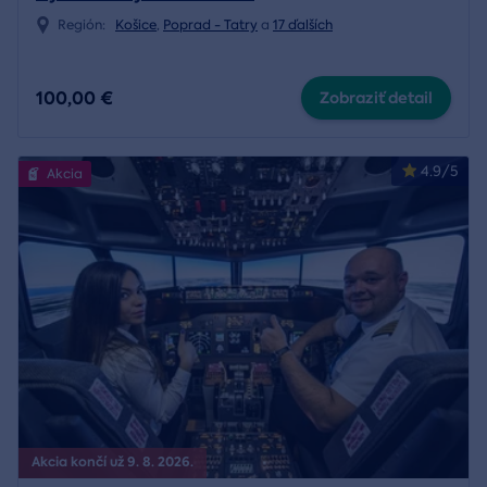
Región:
Košice
,
Poprad - Tatry
a
17 ďalších
100,00 €
Zobraziť detail
4.9/5
Akcia
Akcia končí už 9. 8. 2026.