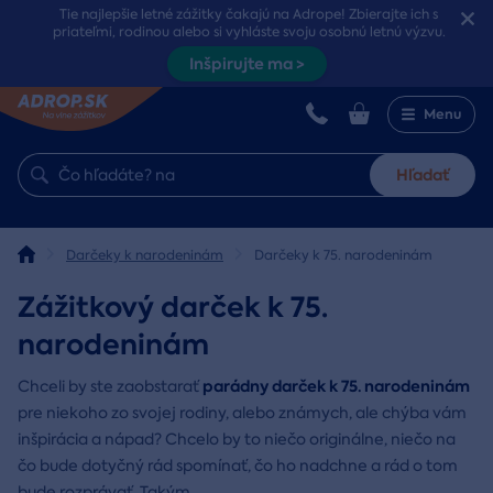
Tie najlepšie letné zážitky čakajú na Adrope! Zbierajte ich s
priateľmi, rodinou alebo si vyhláste svoju osobnú letnú výzvu.
Inšpirujte ma >
Menu
Hľadať
Darčeky k narodeninám
Darčeky k 75. narodeninám
Zážitkový darček k 75.
narodeninám
parádny darček k 75. narodeninám
Chceli by ste zaobstarať
pre niekoho zo svojej rodiny, alebo známych, ale chýba vám
inšpirácia a nápad? Chcelo by to niečo originálne, niečo na
čo bude dotyčný rád spomínať, čo ho nadchne a rád o tom
bude rozprávať. Takým
...