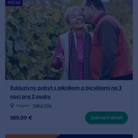
Náš tip
Exkluzívny pobyt s piknikom a bicyklami na 3
noci pre 2 osoby
Región:
Veľká Tŕňa
589,00 €
Zobraziť detail