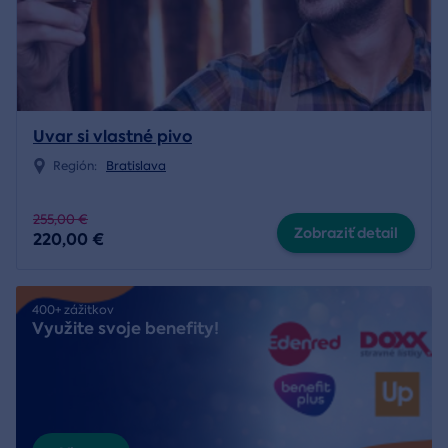
Uvar si vlastné pivo
Región:
Bratislava
255,00 €
Zobraziť detail
220,00 €
400+ zážitkov
Využite svoje benefity!