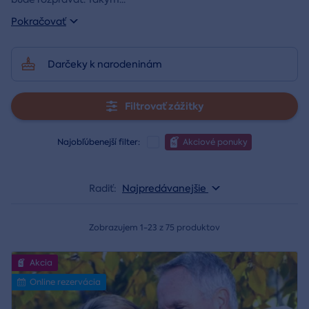
Pokračovať
Darčeky k narodeninám
Filtrovať zážitky
Najobľúbenejší filter:
Akciové ponuky
Radiť:
Najpredávanejšie
Zobrazujem 1-23 z 75 produktov
Akcia
Online rezervácia