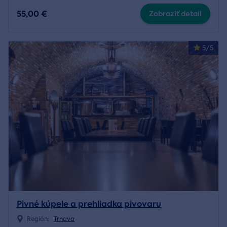
55,00 €
Zobraziť detail
5/5
Pivné kúpele a prehliadka pivovaru
Región:
Trnava