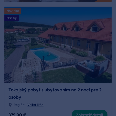
Novinka
Náš tip
Tokajský pobyt s ubytovaním na 2 noci pre 2
osoby
Región:
Veľká Tŕňa
379,90 €
Zobraziť detail