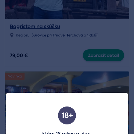
Bagristom na skúšku
Región:
Šúrovce pri Trnave
,
Terchová
a
1 ďalší
79,00 €
Zobraziť detail
Novinka
18+
Mám 18 rokov a viac.