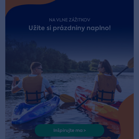
NA VLNE ZÁŽITKOV
Užite si prázdniny naplno!
Inšpirujte ma >