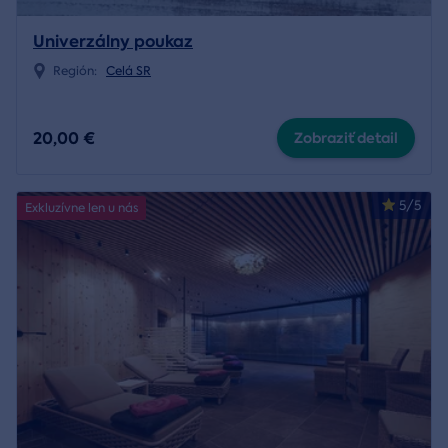
Univerzálny poukaz
Región:
Celá SR
20,00 €
Zobraziť detail
5/5
Exkluzívne len u nás