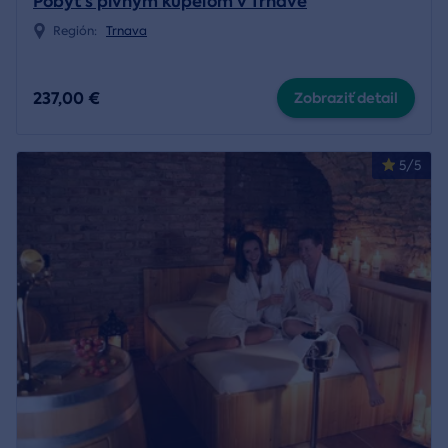
Pobyt s pivným kúpeľom v Trnave
Región:
Trnava
237,00 €
Zobraziť detail
5/5