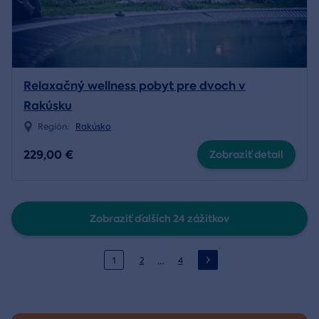
Relaxačný wellness pobyt pre dvoch v
Rakúsku
Región:
Rakúsko
229,00 €
Zobraziť detail
Zobraziť ďalších 24 zážitkov
…
1
2
4