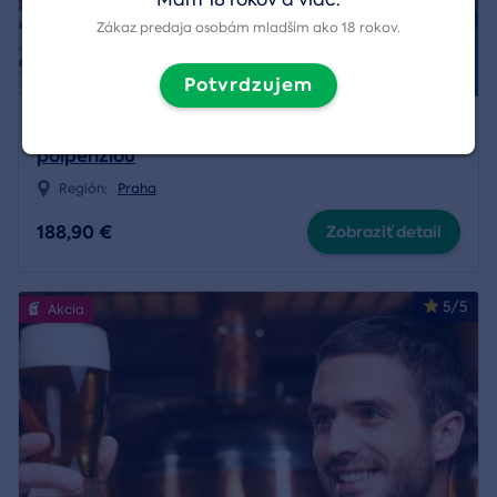
Zákaz predaja osobám mladším ako 18 rokov.
Potvrdzujem
Wellness pobyt v TOP HOTEL Praha 4* s
polpenziou
Región:
Praha
188,90 €
Zobraziť detail
5/5
Akcia