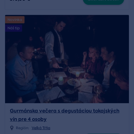
Novinka
Náš tip
Gurmánska večera s degustáciou tokajských
vín pre 4 osoby
Región:
Veľká Tŕňa