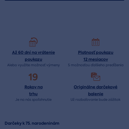
Až 60 dní na vrátenie
Platnosť poukazu
poukazu
12 mesiacov
Alebo využite možnosť výmeny
S možnosťou ďalšieho predĺženia
19
Rokov na
Originálne darčekové
trhu
balenie
Je na nás
spoľahnutie
Už rozbaľovanie bude
zážitok
Darčeky k 75. narodeninám