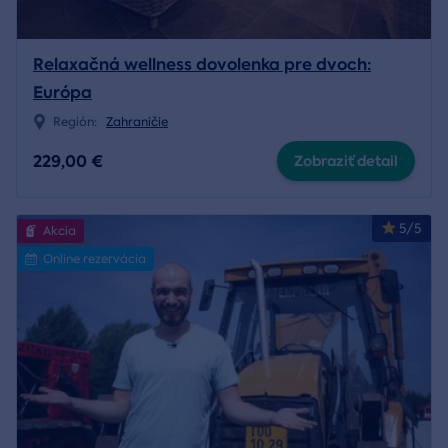
Relaxačná wellness dovolenka pre dvoch:
Európa
Región:
Zahraničie
229,00 €
Zobraziť detail
5/5
Akcia
Online rezervácia