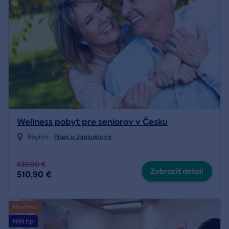
Wellness pobyt pre seniorov v Česku
Región:
Písek u Jablunkova
639,00 €
Zobraziť detail
510,90 €
Novinka
Náš tip