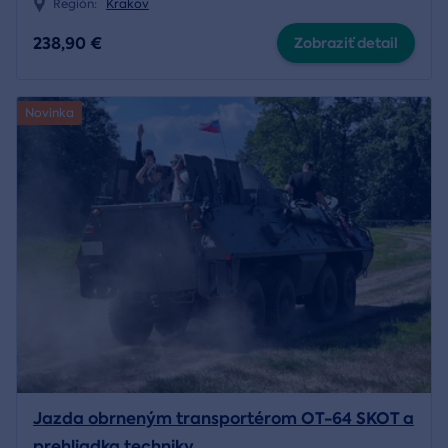
Región:
Krakov
238,90 €
Zobraziť detail
Novinka
Jazda obrneným transportérom OT-64 SKOT a
prehliadka techniky