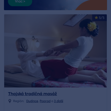
Viac >
5/5
Thajská tradičná masáž
Región:
Dudince
,
Poprad
a
3 ďalší