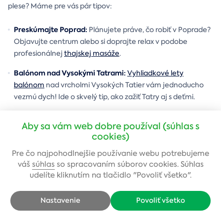
plese? Máme pre vás pár tipov:
Preskúmajte Poprad:
Plánujete práve, čo robiť v Poprade?
Objavujte centrum alebo si doprajte relax v podobe
profesionálnej
thajskej masáže
.
Balónom nad Vysokými Tatrami:
Vyhliadkové lety
balónom
nad vrcholmi Vysokých Tatier vám jednoducho
vezmú dych! Ide o skvelý tip, ako zažiť Tatry aj s deťmi.
Rafting na Slovensku:
Lákajú vás vodné dobrodružstvá?
Aby sa vám web dobre používal (súhlas s
Vyskúšajte si
rafting v Červenom Kláštore
. Splavy sú
cookies)
povolené celoročne aj bez predošlého tréningu.
Pre čo najpohodlnejšie používanie webu potrebujeme
Vyskúšajte si ferraty:
Pripravte sa na zdolanie jedinečnej
váš
súhlas
so spracovaním súborov cookies. Súhlas
ferraty vo Vysokých Tatrách
, ktorá vedie cez Malú a Veľkú
udelíte kliknutím na tlačidlo "Povoliť všetko".
studenú dolinu až do Priečneho sedla.
Nastavenie
Povoliť všetko
Vystúpte na Gerlachovský štít:
Každý turista by mal aspoň
raz za život
vystúpiť na Gerlach
. Za doprovodu sprievodcu