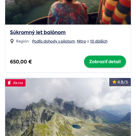
Súkromný let balónom
Región:
Podľa dohody s pilotom
,
Nitra
a
10 ďalších
650,00 €
Zobraziť detail
4.8/5
Akcia