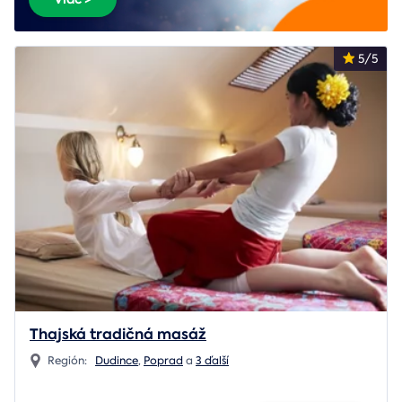
5/5
Thajská tradičná masáž
Región:
Dudince
,
Poprad
a
3 ďalší