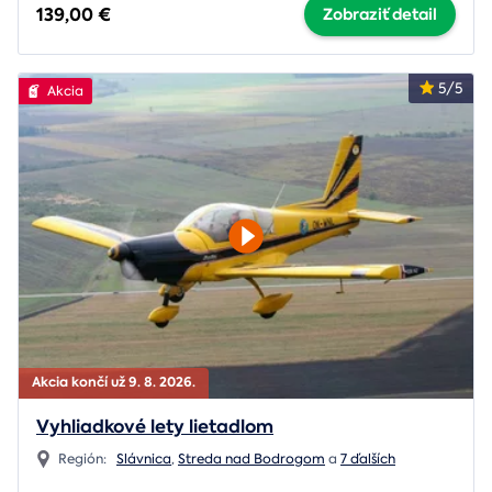
139,00 €
Zobraziť detail
5/5
Akcia
Akcia končí už 9. 8. 2026.
Vyhliadkové lety lietadlom
Región:
Slávnica
,
Streda nad Bodrogom
a
7 ďalších