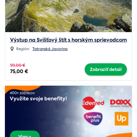
Výstup na Svišťový štít s horským sprievodcom
Región:
Tatranská Javorina
99,00 €
Zobraziť detail
75,00 €
400+ zážitkov
Využite svoje benefity!
Viac >