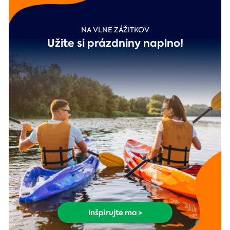
NA VLNE ZÁŽITKOV
Užite si prázdniny naplno!
Inšpirujte ma >