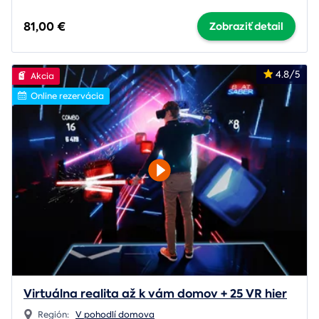
81,00 €
Zobraziť detail
4.8/5
Akcia
Online rezervácia
Virtuálna realita až k vám domov + 25 VR hier
Región:
V pohodlí domova