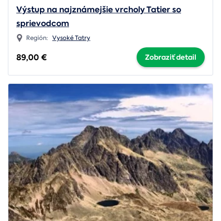
Výstup na najznámejšie vrcholy Tatier so
sprievodcom
Región:
Vysoké Tatry
89,00 €
Zobraziť detail