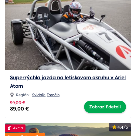
Superrýchla jazda na letiskovom okruhu v Ariel
Atom
Región:
Svidník
,
Trenčín
99,00 €
Zobraziť detail
89,00 €
4.4/5
Akcia