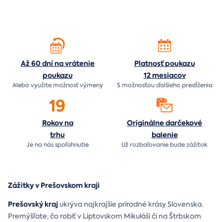
Až 60 dní na vrátenie
Platnosť poukazu
poukazu
12 mesiacov
Alebo využite možnosť výmeny
S možnosťou ďalšieho predĺženia
19
Rokov na
Originálne darčekové
trhu
balenie
Je na nás
spoľahnutie
Už rozbaľovanie bude
zážitok
Zážitky v Prešovskom kraji
Prešovský kraj
ukrýva najkrajšie prírodné krásy Slovenska.
Premýšľate, čo robiť v Liptovskom Mikuláši či na Štrbskom