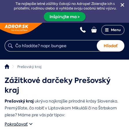
Tie najlepšie letné zážitky čakajú na Adrope! Zbierajte ich s
priateľmi, rodinou alebo si vyhláste svoju osobnú letnú výzvu.
Inšpirujte ma >
Menu
Hľadať
Prešovský kraj
Zážitkové darčeky Prešovský
kraj
Prešovský kraj
ukrýva najkrajšie prírodné krásy Slovenska.
Premýšľate, čo robiť v Liptovskom Mikuláši či na Štrbskom
plese? Máme pre vás pár tipov:
Pokračovať