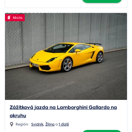
Akcia
Zážitková jazda na Lamborghini Gallardo na
okruhu
Región:
Svidník
,
Žilina
a
1 ďalší