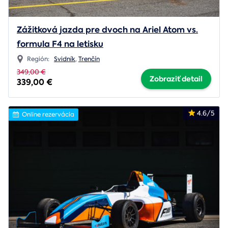
Zážitková jazda pre dvoch na Ariel Atom vs.
formula F4 na letisku
Región:
Svidník
,
Trenčín
349,00 €
Zobraziť detail
339,00 €
4.6/5
Online rezervácia