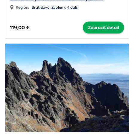
Región:
Bratislava
,
Zvolen
a
4 ďalší
119,00 €
Zobraziť detail