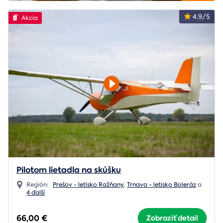
4.9/5
Akcia
Pilotom lietadla na skúšku
Región:
Prešov - letisko Ražňany
,
Trnava - letisko Boleráz
a
4 ďalší
66,00 €
Zobraziť detail