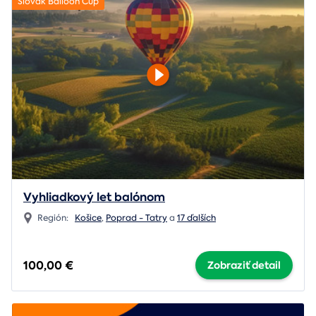
Slovak Balloon Cup
Vyhliadkový let balónom
Región:
Košice
,
Poprad - Tatry
a
17 ďalších
100,00 €
Zobraziť detail