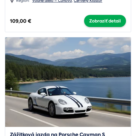
Región:
Vodné dielo – Čunovo
,
Červený Kláštor
109,00 €
Zobraziť detail
Zážitková jazda na Porsche Cayman S