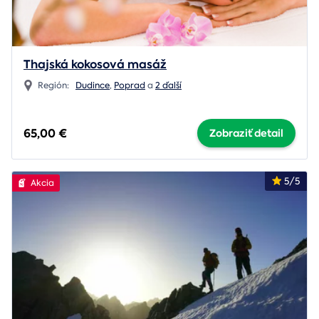
Thajská kokosová masáž
Región:
Dudince
,
Poprad
a
2 ďalší
65,00 €
Zobraziť detail
5/5
Akcia