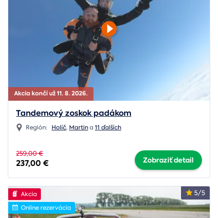
Akcia končí už 11. 8. 2026.
Tandemový zoskok padákom
Región:
Holíč
,
Martin
a
11 ďalších
259,00 €
Zobraziť detail
237,00 €
5/5
Akcia
Online rezervácia