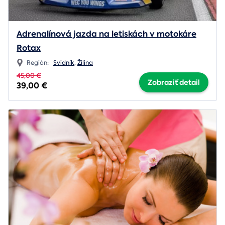
Adrenalínová jazda na letiskách v motokáre
Rotax
Región:
Svidník
,
Žilina
45,00 €
Zobraziť detail
39,00 €