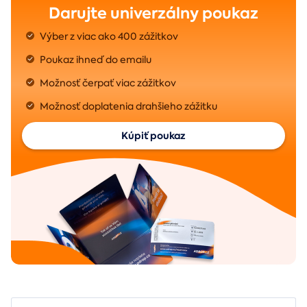
Darujte univerzálny poukaz
Výber z viac ako 400 zážitkov
Poukaz ihneď do emailu
Možnosť čerpať viac zážitkov
Možnosť doplatenia drahšieho zážitku
Kúpiť poukaz