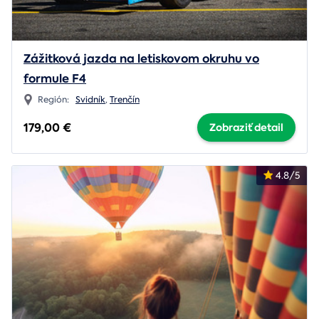
Zážitková jazda na letiskovom okruhu vo
formule F4
Región:
Svidník
,
Trenčín
179,00 €
Zobraziť detail
4.8/5