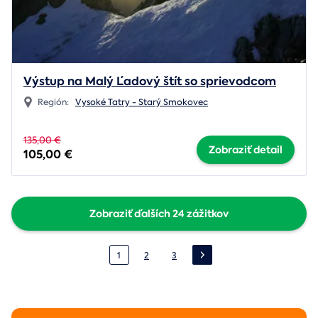
Výstup na Malý Ľadový štít so sprievodcom
Región:
Vysoké Tatry - Starý Smokovec
135,00 €
Zobraziť detail
105,00 €
Zobraziť ďalších 24 zážitkov
1
2
3