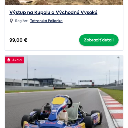
Výstup na Kupolu a Východnú Vysokú
Región:
Tatranská Polianka
99,00 €
Zobraziť detail
Akcia