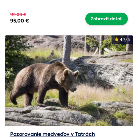
119,00 €
Zobraziť detail
95,00 €
4.7/5
Pozorovanie medveďov v Tatrách