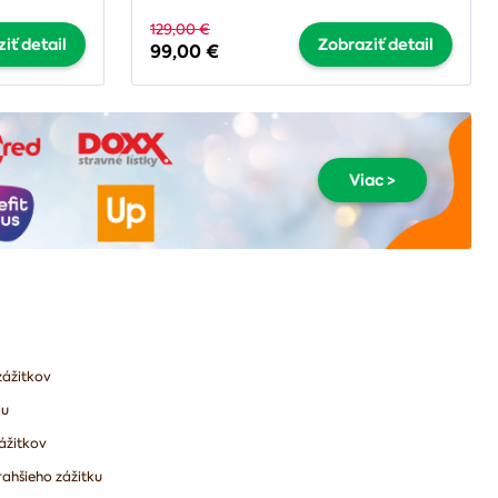
129,00 €
iť detail
Zobraziť detail
99,00 €
Viac >
zážitkov
lu
ážitkov
ahšieho zážitku