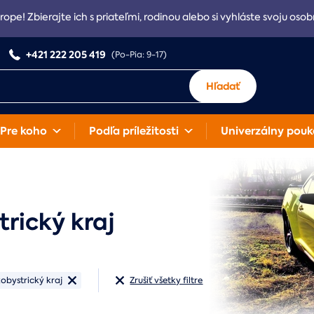
rope! Zbierajte ich s priateľmi, rodinou alebo si vyhláste svoju osob
+421 222 205 419
(Po-Pia: 9-17)
Hľadať
Pre koho
Podľa príležitosti
Univerzálny pouk
rický kraj
obystrický kraj
Zrušiť všetky filtre