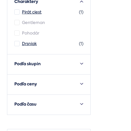
Charaktery
Pirát ciest
(1)
Gentleman
Pohodár
Drsniak
(1)
Podľa skupin
Podľa ceny
Podľa času