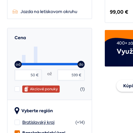
99,00 €
Jazda na letiskovom okruhu
Cena
400+ zá
Využ
od
do
až
€
€
Kúpi
(1)
Akciové ponuky
Daru
Vyberte región
pouk
Bratislavský kraj
(+14)