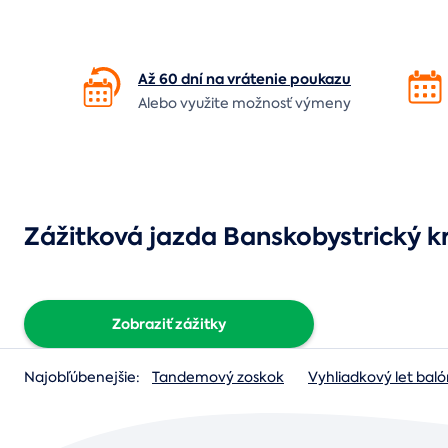
Až 60 dní na vrátenie
poukazu
Alebo využite možnosť výmeny
Zážitková jazda Banskobystrický k
Zobraziť zážitky
Najobľúbenejšie:
Tandemový zoskok
Vyhliadkový let ba