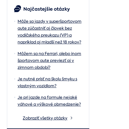
Najčastejšie otázky
Môže sa jazdy v superšportovom
aute zúčastniť aj človek bez
vodičského preukazu (VP) a
napríklad aj mladší než 18 rokov?
Môžem sa na Ferrari, alebo inom
športovom aute previezť aj v
zimnom období?
Je nutné prísť na školu šmyku s
vlastným vozidlom?
Je pri jazde na formule nejaké
váhové a výškové obmedzenie?
Zobraziť všetky otázky