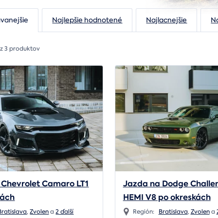
vanejšie
Najlepšie hodnotené
Najlacnejšie
N
 z 3 produktov
 Chevrolet Camaro LT1
Jazda na Dodge Challe
kách
HEMI V8 po okreskách
Bratislava
,
Zvolen
a
2 ďalší
Región:
Bratislava
,
Zvolen
a