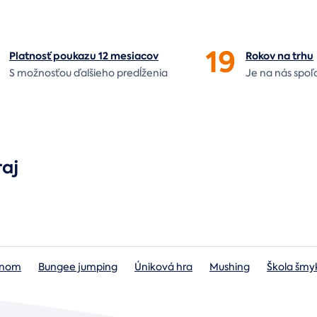
19
Platnosť poukazu 12 mesiacov
Rokov na
trhu
S možnosťou ďalšieho predĺženia
Je na nás
spoľ
raj
lónom
Bungee jumping
Úniková hra
Mushing
Škola šmy