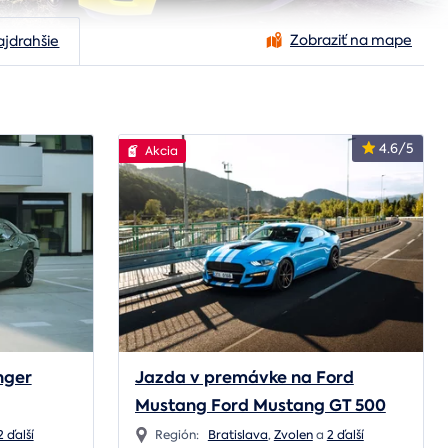
Zobraziť na mape
ajdrahšie
4.6/5
Akcia
nger
Jazda v premávke na Ford
Mustang Ford Mustang GT 500
paket
2 ďalší
Región:
Bratislava
,
Zvolen
a
2 ďalší