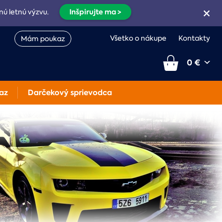
Inšpirujte ma >
nú letnú výzvu.
Všetko o nákupe
Kontakty
Mám poukaz
0 €
az
Darčekový sprievodca