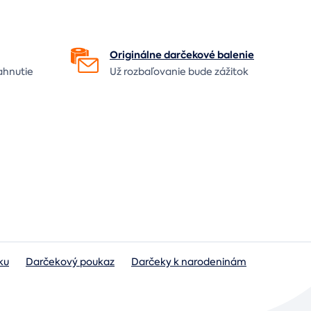
Originálne darčekové
balenie
ahnutie
Už rozbaľovanie bude
zážitok
ku
Darčekový poukaz
Darčeky k narodeninám