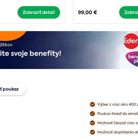
99,00 €
Zobraziť detail
Zobraz
žitkov
ite svoje benefity!
ť poukaz
Výber z viac ako 400 
jte univerzálny
Poukaz ihneď do emai
az
Možnosť čerpať viac z
Možnosť doplatenia dr