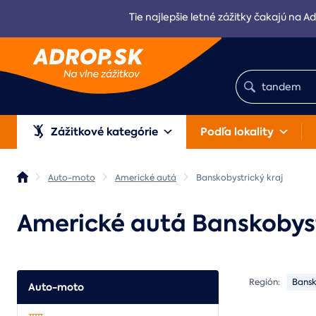
Tie najlepšie letné zážitky čakajú na Ad
Zážitkové kategórie
Podľa lokality
Auto-moto
Americké autá
Banskobystrický kraj
Americké autá Banskobyst
Región:
Bansk
Auto-moto