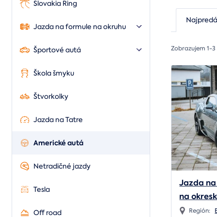
Slovakia Ring
Najpredá
Jazda na formule na okruhu
Zobrazujem 1-3
Športové autá
Škola šmyku
Štvorkolky
Jazda na Tatre
Americké autá
Netradičné jazdy
Jazda na
Tesla
na okres
Región:
Off road