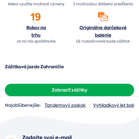
Alebo využite možnosť výmeny
S možnosťou ďalšieho predĺženia
19
Rokov na
Originálne darčekové
trhu
balenie
Je na nás
spoľahnutie
Už rozbaľovanie bude
zážitok
Zážitková jazda Zahraničie
Zobraziť zážitky
Najobľúbenejšie:
Tandemový zoskok
Vyhliadkový let baló
Zadajte svoj e-mail