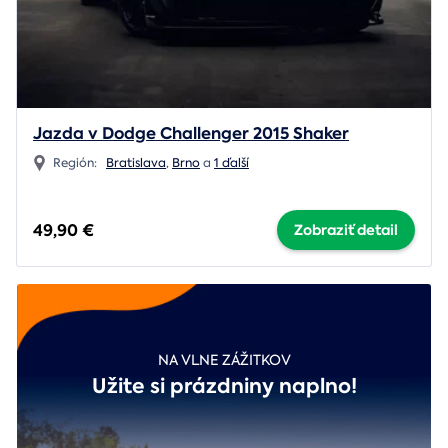
Jazda v Dodge Challenger 2015 Shaker
Región:
Bratislava
,
Brno
a
1 ďalší
49,90 €
Zobraziť detail
NA VLNE ZÁŽITKOV
Užite si prázdniny naplno!