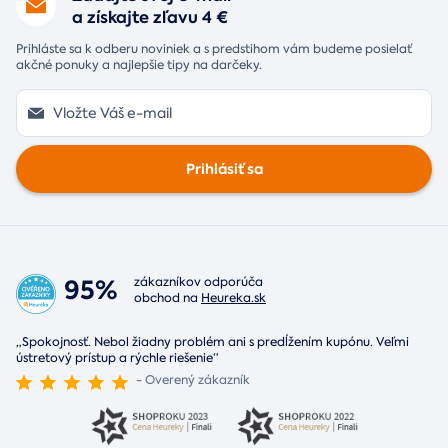
a získajte zľavu 4 €
Prihláste sa k odberu noviniek a s predstihom vám budeme posielať
akčné ponuky a najlepšie tipy na darčeky.
Prihlásiť sa
95%
zákazníkov odporúča
obchod na
Heureka.sk
„Spokojnosť. Nebol žiadny problém ani s predĺžením kupónu. Veľmi
ústretový prístup a rýchle riešenie“
- Overený zákazník