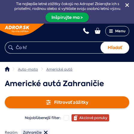
Tie najlepšie letné zážitky čakajú na Adrope! Zbierajte ich s
priateľmi, rodinou alebo si vyhláste svoju osobnú letnú výzvu.
Inšpirujte ma >
Menu
Hľadať
Auto-moto
Americké autá
Americké autá Zahraničie
Filtrovať zážitky
Najobľúbenejší filter:
Akciové ponuky
Región:
Zahraničie