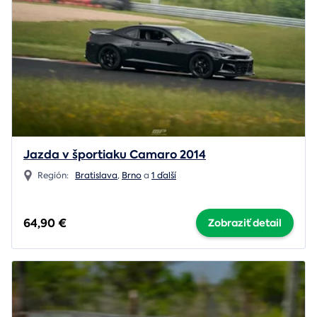
Jazda v športiaku Camaro 2014
Región:
Bratislava
,
Brno
a
1 ďalší
64,90 €
Zobraziť detail