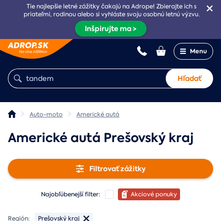
Tie najlepšie letné zážitky čakajú na Adrope! Zbierajte ich s
priateľmi, rodinou alebo si vyhláste svoju osobnú letnú výzvu.
Inšpirujte ma >
Menu
Hľadať
Auto-moto
Americké autá
Americké autá Prešovský kraj
Filtrovať zážitky
Najobľúbenejší filter:
Akciové ponuky
Región:
Prešovský kraj