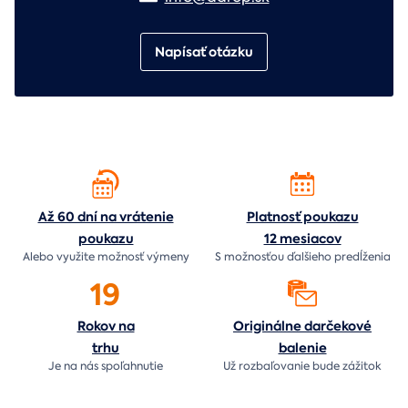
Napísať otázku
Až 60 dní na vrátenie
Platnosť poukazu
poukazu
12 mesiacov
Alebo využite možnosť výmeny
S možnosťou ďalšieho predĺženia
19
Rokov na
Originálne darčekové
trhu
balenie
Je na nás
spoľahnutie
Už rozbaľovanie bude
zážitok