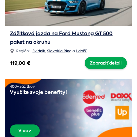
Zážitková jazda na Ford Mustang GT 500
paket na okruhu
Región:
Svidník
,
Slovakia Ring
a
1 ďalší
119,00 €
Zobraziť detail
400+ zážitkov
Využite svoje benefity!
Viac >