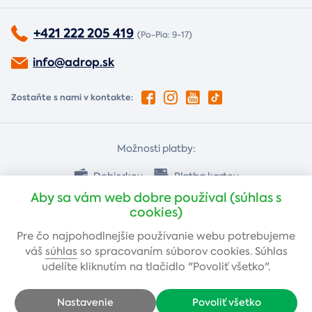
+421 222 205 419
(Po-Pia: 9-17)
info@adrop.sk
Zostaňte s nami v kontakte:
Možnosti platby:
Dobierkou
Platba kartou
Aby sa vám web dobre používal (súhlas s
cookies)
Bankovým prevodom
Pre čo najpohodlnejšie používanie webu potrebujeme
váš
súhlas
so spracovaním súborov cookies. Súhlas
udelíte kliknutím na tlačidlo "Povoliť všetko".
Nastavenie
Povoliť všetko
Copyright © 2005-2026 Adrop s.r.o. - Všetky práva vyhradené