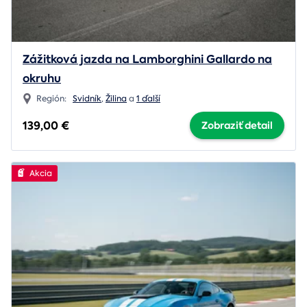
Zážitková jazda na Lamborghini Gallardo na
okruhu
Región:
Svidník
,
Žilina
a
1 ďalší
139,00 €
Zobraziť detail
Akcia