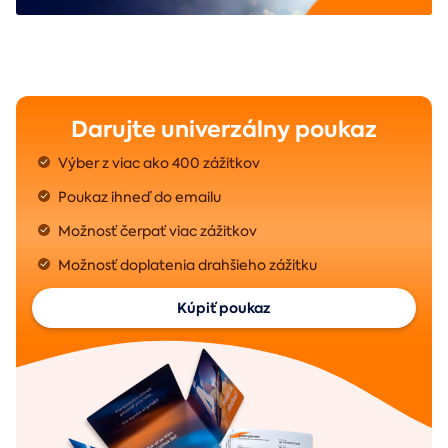
Darujte univerzálny poukaz
Výber z viac ako 400 zážitkov
Poukaz ihneď do emailu
Možnosť čerpať viac zážitkov
Možnosť doplatenia drahšieho zážitku
Kúpiť poukaz