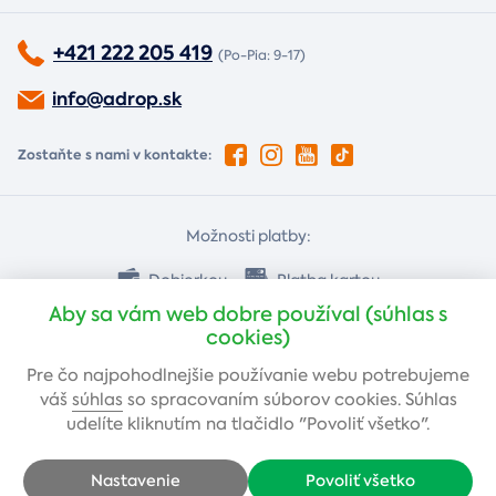
+421 222 205 419
(Po-Pia: 9-17)
info@adrop.sk
Zostaňte s nami v kontakte:
Možnosti platby:
Dobierkou
Platba kartou
Aby sa vám web dobre používal (súhlas s
cookies)
Bankovým prevodom
Pre čo najpohodlnejšie používanie webu potrebujeme
váš
súhlas
so spracovaním súborov cookies. Súhlas
udelíte kliknutím na tlačidlo "Povoliť všetko".
Nastavenie
Povoliť všetko
Copyright © 2005-2026 Adrop s.r.o. - Všetky práva vyhradené