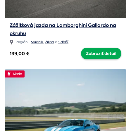
Zážitková jazda na Lamborghini Gallardo na
okruhu
Región:
Svidník
,
Žilina
a
1 ďalší
139,00 €
Zobraziť detail
Akcia