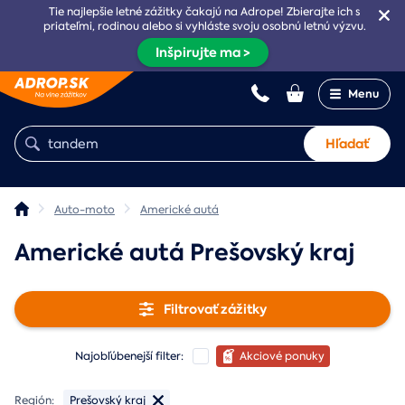
Tie najlepšie letné zážitky čakajú na Adrope! Zbierajte ich s
priateľmi, rodinou alebo si vyhláste svoju osobnú letnú výzvu.
Inšpirujte ma >
Menu
Hľadať
Auto-moto
Americké autá
Americké autá Prešovský kraj
Filtrovať zážitky
Najobľúbenejší filter:
Akciové ponuky
Región:
Prešovský kraj