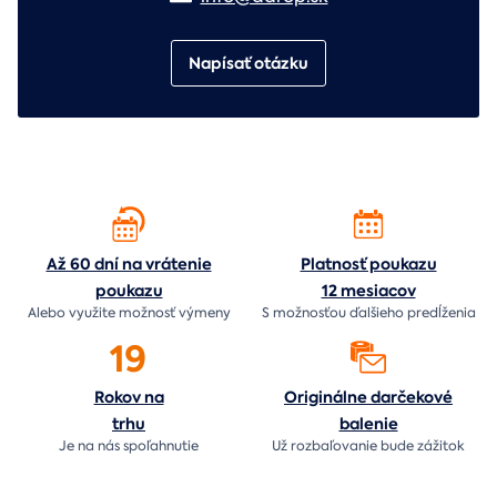
Napísať otázku
Až 60 dní na vrátenie
Platnosť poukazu
poukazu
12 mesiacov
Alebo využite možnosť výmeny
S možnosťou ďalšieho predĺženia
19
Rokov na
Originálne darčekové
trhu
balenie
Je na nás
spoľahnutie
Už rozbaľovanie bude
zážitok