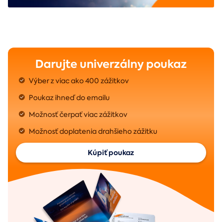
Darujte univerzálny poukaz
Výber z viac ako 400 zážitkov
Poukaz ihneď do emailu
Možnosť čerpať viac zážitkov
Možnosť doplatenia drahšieho zážitku
Kúpiť poukaz