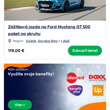
Zážitková jazda na Ford Mustang GT 500
paket na okruhu
Región:
Svidník
,
Slovakia Ring
a
1 ďalší
119,00 €
Zobraziť detail
400+ zážitkov
Využite svoje benefity!
Viac >